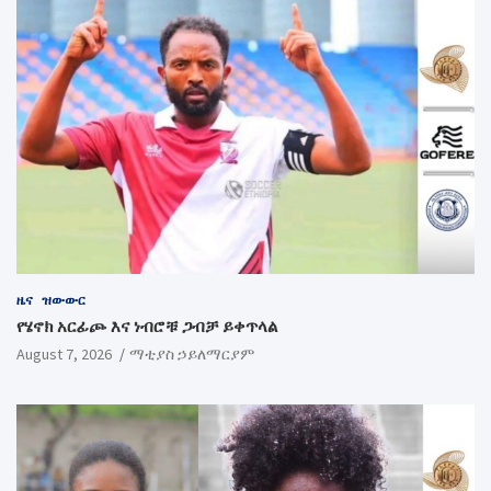
ዜና
ዝውውር
የሄኖክ አርፊጮ እና ነብሮቹ ጋብቻ ይቀጥላል
August 7, 2026
ማቲያስ ኃይለማርያም