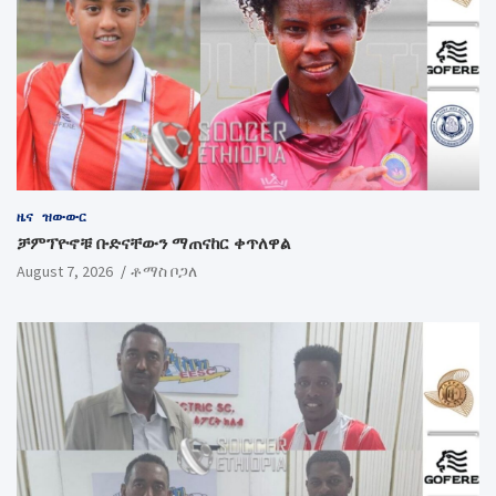
ዜና
ዝውውር
ቻምፕዮኖቹ ቡድናቸውን ማጠናከር ቀጥለዋል
August 7, 2026
ቶማስ ቦጋለ