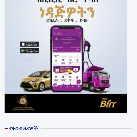
የቅርብ ዜናዎች