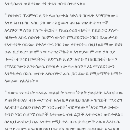
እንዲሰጠን ጠይቀነው ተከታዩን ሀሳብ ሰጥቶናል።
” የዘንድሮ ፕሪምየር ሊግን የመከታተል ዕድሉን በስፋት አግኝቻለው።
እንደ አበቡበከር ናስር ያለ ወጥ አቋሙን ጠብቆ የዘለቀ ተጫዋች
አላየሁም። ለጎል ያለው ቅርበት፣ የአጨራረስ ብቃት፣ ከኳስ ጋር ያለው
ክህሎቱ አስራ ስድስት ከሀምሳ ውስጥ የሚያደርገው ነገር፣ በአጠቃላይ
የአጥቂነት ባህሪው የተለየ ጥሩ ነገር ነው ያየሁበት። በዚህ ዕድሜው ይሄን
ሁሉ ሲያደርግ በጣም ነው የተገረምኩት። እንድያውም ወደ ኃላ ሀያ
ዓመት ተጉዤ በወጣትነት እድሜዬ ኤልፓ እና ቡና በነበርኩበት ዘመን
የማደርገውን እንቅስቃሴ በትዝታ ነው የመለሰኝ። እኔ የማደርገውን
እንቅስቃሴ በእሱ ውስጥ አየሁበትና ራሱ ጋር ደውዬ የሚሰማኝን ስሜት
ላወራው የፈለኩት።
” ደውዬ የነገርኩት የአደራ መልዕክት ነው። ‘ትልቅ ኃላፊነት አለብህ ብዙ
ይጠበቅብሀል፣ ብዙ መሥራት አለብህ። ስለዚህ ከአሁኑ ዝግጅት ማድረግ
አለብህ። ራስህን በሁሉም ነገር ጠብቅ’ ብዬዋለው። ‘እንደሚታወቀው
ትንሽ ነገር ሲያገኙ በሰዎች እየተመሩ ብዙ ልጆች አጥተናል፤ ጠፍተዋል።
ስለዚህ ጠንክረህ ስራ አንተን የሚከተሉ ብዙ ታዳጊዎች አሉ። ለእነርሱ
አርዓያ መሆን አለብህ። ከዚህ በተሻለ ከሀገር ውጭ መጫወት አለብህ።