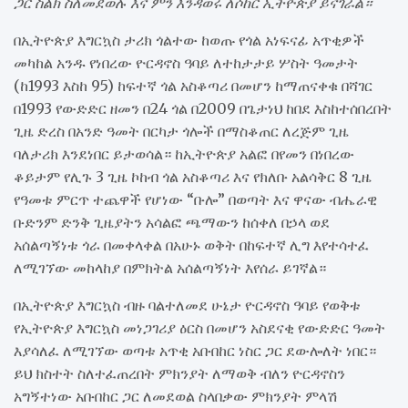
ጋር ስልክ ስለመደወሉ እና ምን እንዳወሩ ለሶከር ኢትዮጵያ ይናገራል።
በኢትዮጵያ እግርኳስ ታሪክ ጎልተው ከወጡ የጎል አነፍናፊ አጥቂዎች
መካከል አንዱ የነበረው ዮርዳኖስ ዓባይ ለተከታታይ ሦስት ዓመታት
(ከ1993 እስከ 95) ከፍተኛ ጎል አስቆጣሪ በመሆን ከማጠናቀቁ በሻገር
በ1993 የውድድር ዘመን በ24 ጎል በ2009 በጌታነህ ከበደ እስከተሰበረበት
ጊዜ ድረስ በአንድ ዓመት በርካታ ጎሎች በማስቆጠር ለረጅም ጊዜ
ባለታሪክ እንደነበር ይታወሳል። ከኢትዮጵያ አልፎ በየመን በነበረው
ቆይታም የሊጉ 3 ጊዜ ኮከብ ጎል አስቆጣሪ እና የክለቡ አልሳቅር 8 ጊዜ
የዓመቱ ምርጥ ተጨዋች የሆነው “ቡሎ” በወጣት እና ዋናው ብሔራዊ
ቡድንም ድንቅ ጊዜያትን አሳልፎ ጫማውን ከሰቀለ በኃላ ወደ
አሰልጣኝነቱ ጎራ በመቀላቀል በአሁኑ ወቅት በከፍተኛ ሊግ እየተሳተፈ
ለሚገኘው መከላከያ በምክትል አሰልጣኝነት እየሰራ ይገኛል።
በኢትዮጵያ እግርኳስ ብዙ ባልተለመደ ሁኔታ ዮርዳኖስ ዓባይ የወቅቱ
የኢትዮጵያ እግርኳስ መነጋገሪያ ዕርስ በመሆን አስደናቂ የውድድር ዓመት
እያሳለፈ ለሚገኘው ወጣቱ አጥቂ አቡበከር ነስር ጋር ደውሎለት ነበር።
ይህ ክስተት ስለተፈጠረበት ምክንያት ለማወቅ ብለን ዮርዳኖስን
አግኝተነው አቡበከር ጋር ለመደወል ስላበቃው ምክንያት ምላሽ