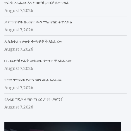
የሄኖክ አርፊጮ እና ነብሮቹ ጋብቻ ይቀጥላል
August 7, 2026
ቻምፕዮኖቹ ቡድናቸውን ማጠናከር ቀጥለዋል
August 7, 2026
ኤሌክትሪክ ሁለት ተጫዋቾች አስፈረመ
August 7, 2026
በርበሬዎቹ የፊት መስመር ተጫዋች አስፈረሙ
August 7, 2026
የጣና ሞገዶቹ የአማካዩን ውል አራዘሙ
August 7, 2026
የአዲስ ግደይ ቀጣይ ማረፊያ የት ይሆን?
August 7, 2026