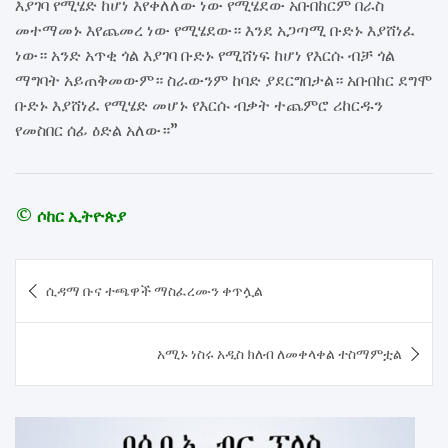
እያገባ የሚሄድ ከሆነ እየቀለለው ነው የሚሄደው አቡበከርም በራስ
መተማመኑ እየጨመረ ነው የሚሄደው። እንደ አጋጣሚ ቡድኑ እያሸነፈ
ነው። አንድ አጥቂ ጎል እያገባ ቡድኑ የሚሸነፍ ከሆነ የእርሱ ብቻ ጎል
ማግባት አይጠቅመውም። ስራውንም ከባድ ያደርግበታል። አቡበከር ደግሞ
ቡድኑ እያሸነፈ የሚሄድ መሆኑ የእርሱ ብቃት ተጨምሮ ሪከርዱን
የመስበር ሰፊ ዕድል አለው።”
© ሶከር ኢትዮጵያ
Post
ሲዳማ ቡና ተጫዋች ማስፈረሙን ቀጥሏል
navigation
አሚኑ ነስሩ አዲስ ክለብ ለመቀላቀል ተስማምቷል