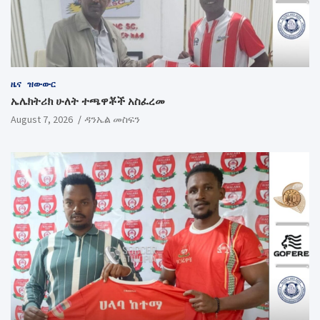
ዜና
ዝውውር
ኤሌክትሪክ ሁለት ተጫዋቾች አስፈረመ
August 7, 2026
ዳንኤል መስፍን