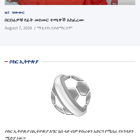
ዜና
ዝውውር
በርበሬዎቹ የፊት መስመር ተጫዋች አስፈረሙ
August 7, 2026
ማቲያስ ኃይለማርያም
ሶከር ኢትዮጵያ
ሶከር ኢትዮጵያ በኢትዮጵያ እግር ኳስ ላይ ብቻ ትኩረቱን አድርጎ የሚሰራ የኦንላይን
ሚድያ ነው።