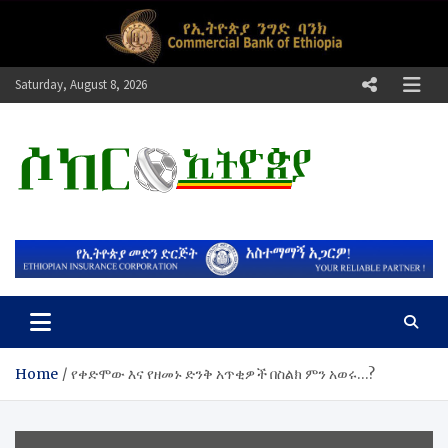
Skip
to
content
Saturday, August 8, 2026
ሶከር ኢትዮጵያ
የኢትዮጵያ እግርኳስ ድምፅ !
Home
የቀድሞው እና የዘመኑ ድንቅ አጥቂዎች በስልክ ምን አወሩ…?