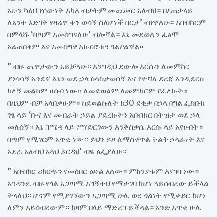
አሁን ካለህ የሰውነት አካል ብቃትም መጨመር አለብህ። በአጠቃላይ
ለአንተ እድገት የዛሬዋ ቀን ወሳኝ ስለሆነች በርታ’ ብየዋለሁ። አቡበከርም
በምላሹ ‘በጣም አመሰግናለሁ’ ብሎኛል። እኔ መደወሌን ፈፅሞ
አልጠበቀም እና አመስግኖ አክብሮቱን ገልፆልኛል።
” ብዙ ጨዋታውን አይቻለሁ። እንግዲህ ደውሎ እርሱን ለመምከር
ያነሳሳኝ አንደኛ እኔን ወደ ኃላ ስላስታወሰኝ እና የተሻለ ደረጃ እንዲደርስ
ካለኝ መልካም ሀሳብ ነው። ለመደወልም ለመምከርም የፈለኩት።
በዚህም ብቻ አላበቃሁም። ከደወልኩለት ከ30 ደቂቃ በኃላ በግል ፌስቡክ
ገፄ ላይ ‘ቡና እና መብራት ኃይል ያደረኩትን አቡበከር በትዝታ ወደ ኃላ
መለሰኝ። እኔ በሜዳ ላይ የማድርገውን እንቅስቃሴ እርሱ ላይ አየሁበት።
በጣም የሚገርም አጥቂ ነው። ይህን ይዞ ለማስቀጥል ትልቅ ኃላፊነት እና
አደራ አለብህ አላህ ይርዳህ’ ብዬ ፅፌያለሁ።
” አቡበከር ሪከርዱን የመስበር ዕድል አለው። ምክንያቱም እያገባ ነው።
አንዳንዴ ብዙ የጎል አጋጣሚ አግኝተህ የማታገባ ከሆነ ላይሰብረው ይችላል
ትላለህ። ሆኖም የሚያገኘውን አጋጣሚ ሁሌ ወደ ጎልነት የሚቀይር ከሆነ
ለምን አይሰብረውም። ከዛም በላይ ማድረግ ይችላል። አንድ አጥቂ ሁሌ