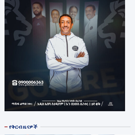
የቅርብ ዜናዎች