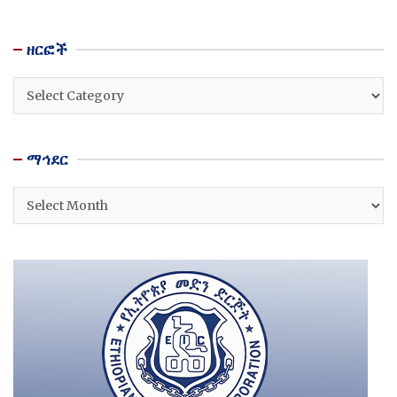
ዘርፎች
ዘርፎች
ማኅደር
ማኅደር