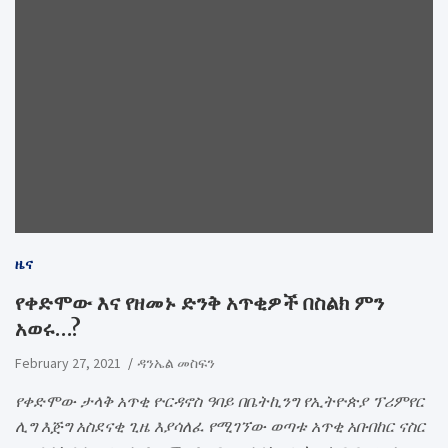
ዜና
የቀድሞው እና የዘመኑ ድንቅ አጥቂዎች በስልክ ምን
አወሩ…?
February 27, 2021
ዳንኤል መስፍን
የቀድሞው ታላቅ አጥቂ ዮርዳኖስ ዓባይ በቤትኪንግ የኢትዮጵያ ፕሪምየር
ሊግ እጅግ አስደናቂ ጊዜ እያሳለፈ የሚገኘው ወጣቱ አጥቂ አቡበከር ናስር