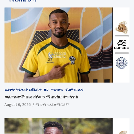
ወልዋሎ ዓዲግራት ዩኒቨርሲቲ
ዜና
ዝውውር
ፕሪምየር ሊግ
ወልዋሎዎች ቡድናቸውን ማጠናከር ቀጥለዋል
August 6, 2026
ማቲያስ ኃይለማርያም