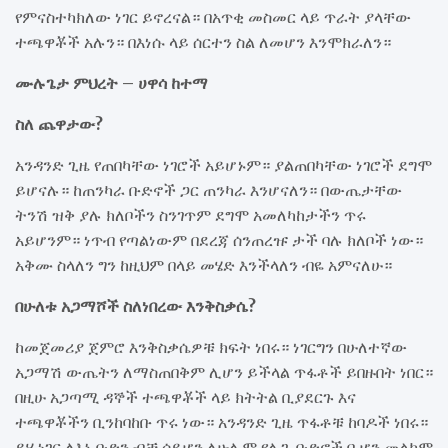
የምናስተካክለው ነገር ይኖረናል። በአጥቂ መስመር ላይ ጥራት ያላቸው
ተጫዋቾች አሉን። በእነሱ ላይ ሰርተን ስል ለመሆን እንሞክራለን።
ሙሉጌታ ምህረት – ሀዋሳ ከተማ
ስለ ጨዋታው?
አንዳንድ ጊዜ የጠበካቸው ነገሮች አይሆኑም። ያልጠበካቸው ነገሮች ደግሞ
ይሆናሉ። ከጠንካራ ቡድኖች ጋር ጠንካራ እንሆናለን። በውጤታቸው
ትንሽ ዝቅ ያሉ ክለቦችን ስንገጥም ደግሞ አመለካከታችን ጥሩ
አይሆንም። ነጥብ የጣልነውም በደረጃ ሰንጠረዡ ታች ባሉ ክለቦች ነው።
አቅሙ ስላለን ግን ከዚህም በላይ መሄድ እንችላለን ብዬ አምናለሁ።
በሁለቱ አጋማሾች ስለነበረው እንቅስቃሴ?
ከመጀመሪያ ጀምሮ እንቅስቃሴዎቹ ክፍት ነበሩ። ነገርግን በሁለተኛው
አጋማሽ ውጤትን ለማስጠበቅም ሊሆን ይችላል ጥፋቶች ይበዙበት ነበር።
በዚሁ አጋጣሚ ዳኞች ተጫዋቾች ላይ ክትትል ቢያደርጉ እና
ተጫዋቾችን ቢንከባከቡ ጥሩ ነው። አንዳንድ ጊዜ ጥፋቶቹ ከባዶች ነበሩ።
ይሄ ነገር ለእኔ ቡድን ብቻ ሳይሆን ለሁሉም የሊጉ ቡድኖች ቢሆን መልካም