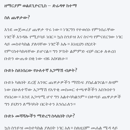
ዘማርያም ወልደጊዮርጊስ – ድሬዳዋ ከተማ
ስለ ጨዋታው?
እንደ መጀመሪያ ጨዋታ ጥሩ ነው። ነገርግን የተወሰኑ የምንሰራቸው
ነገሮች እንዳሉ የሚያሳይ ነበር። ኳስ ስንይዝ እና ስናጣ የምናደርገው ነገር
ላይ መስተካከል ያለባቸው ነገሮች አሉ። እነዚህን በሂደት
የምናስተካክላቸው ይሆናል። ግን ሦስት ልምምድ ብቻ ሰርቶ ለቀረበ
ቡድን ውጤቱ በቂ ነው ብዬ አስባለሁ።
ቡድኑ ስለነበረው የሁለተኛ አጋማሽ ብቃት?
ቡድኑ ካለበት ደረጃ አንፃር ጨዋታዎችን ማሸነፍ ያስፈልገናል። ለዛም
ነው በሁለተኛው አጋማሽ የአጥቂ መስመር ተጫዋቾችን አስገብተን
የነበረው። እንደ አጋጣሚ ሆኖ ግን አልተሳካልንም። በቀጣይ ጨዋታዎች
ግን ይህንን ለማሳካት በርትተን እንሰራለን።
ቡድኑ መሻሻሎችን ማድረግ ስላለበት ቦታ?
ኳስ ስንይዝ መስተካከል ያለበት ነገር አለ። ስለዚህም መሐል ሜዳ ላይ