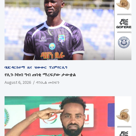
ባህር ዳር ከተማ
ዜና
ዝውውር
ፕሪምየር ሊግ
የሊጉ ኮከብ ግብ ጠባቂ ማረፍያው ታውቋል
August 6, 2026
ዳንኤል መስፍን