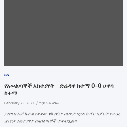
ዜና
የአሠልጣኞች አስተያየት | ድሬዳዋ ከተማ 0-0 ሀዋሳ
ከተማ
February 25, 2021
ሚካኤል ለገሠ
ያለግብ አቻ ከተጠናቀቀው የ4 ሰዓት ጨዋታ በኋላ ሱፐር ስፖርት የድህረ-
ጨዋታ አስተያየት ከአሰልጣኞች ተቀብሏል።