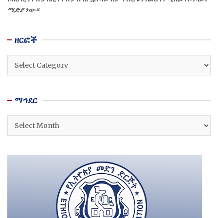
ሚድያ ነው።
ዘርፎች
ዘርፎች
ማኅደር
ማኅደር