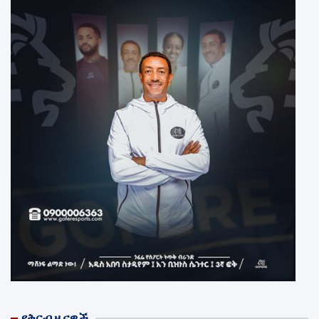
የቅርብ ዜናዎች