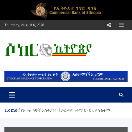
Skip
to
content
Thursday, August 6, 2026
ሶከር ኢትዮጵያ
የኢትዮጵያ እግርኳስ ድምፅ !
Home
የአሠልጣኞች አስተያየት | ድሬዳዋ ከተማ 0-0 ሀዋሳ ከተማ