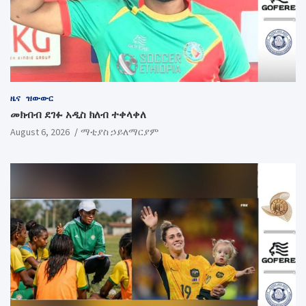
ዜና
ዝውውር
መክብብ ደገፉ አዲስ ክለብ ተቀላቀለ
August 6, 2026
ማቲያስ ኃይለማርያም