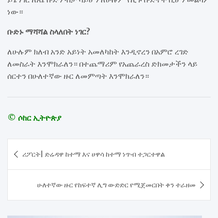
ነው።
ቡድኑ ማሻሻል ስላለበት ነገር?
ለሁሉም ክለብ አንድ አይነት አመለካከት እንዲኖረን በአምሮ ረገድ
ለመስራት እንሞክራለን። በተጨማሪም የአጨራረስ ድክመታችን ላይ
ሰርተን በሁለተኛው ዙር ለመምጣት እንሞክራለን።
© ሶከር ኢትዮጵያ
Post
ሪፖርት| ድሬዳዋ ከተማ እና ሀዋሳ ከተማ ነጥብ ተጋርተዋል
navigation
ሁለተኛው ዙር የከፍተኛ ሊግ ውድድር የሚጀመርበት ቀን ተራዘመ