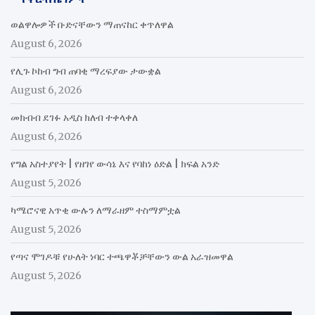
ወልዋሎዎች ቡድናቸውን ማጠናከር ቀጥለዋል
August 6, 2026
የሊጉ ኮከብ ግብ ጠባቂ ማረፍያው ታውቋል
August 6, 2026
መክብብ ደገፉ አዲስ ክለብ ተቀላቀለ
August 6, 2026
የግል አስተያየት | የዘገየ ውሳኔ እና የባከነ ዕድል | ክፍል አንድ
August 5, 2026
ካሜሮናዊ አጥቂ ውሉን ለማራዘም ተስማምቷል
August 5, 2026
የጣና ሞገዶቹ የሁለት ነባር ተጫዋቾቻቸውን ውል አራዝመዋል
August 5, 2026