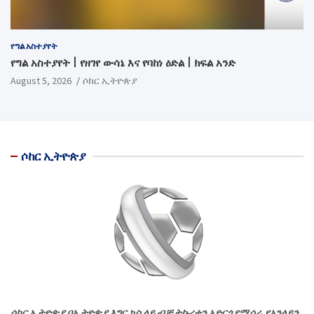
የግል አስተያየት
የግል አስተያየት | የዘገየ ውሳኔ እና የባከነ ዕድል | ክፍል አንድ
August 5, 2026
ሶከር ኢትዮጵያ
ሶከር ኢትዮጵያ
ሶከር ኢትዮጵያ በኢትዮጵያ እግር ኳስ ላይ ብቻ ትኩረቱን አድርጎ የሚሰራ የኦንላይን