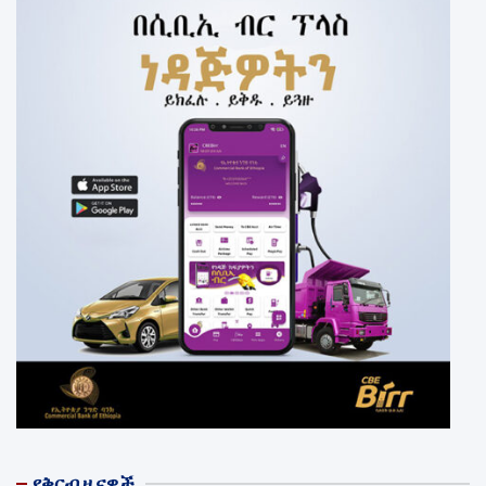
የቅርብ ዜናዎች