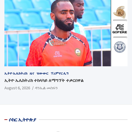
ኢትዮ ኤሌክትሪክ
ዜና
ዝውውር
ፕሪምየር ሊግ
ኢትዮ ኤሌክትሪክ ተከላካይ ለማግኘት ተቃርበዋል
August 6, 2026
ዳንኤል መስፍን
ሶከር ኢትዮጵያ