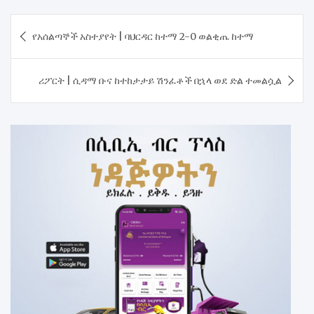
Post
የአሰልጣኞች አስተያየት | ባህርዳር ከተማ 2-0 ወልቂጤ ከተማ
navigation
ሪፖርት | ሲዳማ ቡና ከተከታታይ ሽንፈቶች በኋላ ወደ ድል ተመልሷል