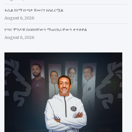
ፋሲል ከነማ ቡጣቃ ሸመናን አስፈርሟል
August 6, 2026
የጣና ሞገዶቹ ስብስባቸውን ማጠናከራቸውን ቀጥለዋል
August 6, 2026