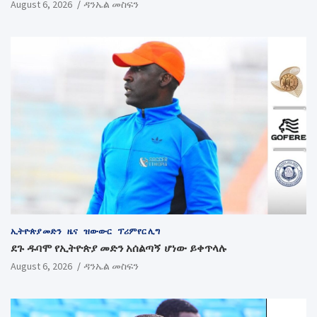
August 6, 2026
ዳንኤል መስፍን
ኢትዮጵያ መድን
ዜና
ዝውውር
ፕሪምየር ሊግ
ደጉ ዱባሞ የኢትዮጵያ መድን አሰልጣኝ ሆነው ይቀጥላሉ
August 6, 2026
ዳንኤል መስፍን