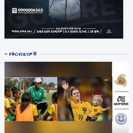
የቅርብ ዜናዎች