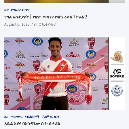
ዜና
የግል አስተያየት
የግል አስተያየት | የዘገየ ውሳኔና የባከነ ዕድል ፤ ክፍል 2
August 6, 2026
ሶከር ኢትዮጵያ
ዜና
ዝውውር
ፋሲል ከነማ
ፕሪምየር ሊግ
አቤል እያዩ በአሳዳጊው ቤት ይቆያል