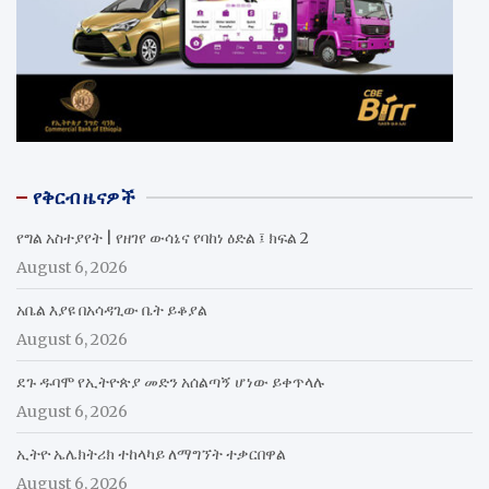
የቅርብ ዜናዎች
የግል አስተያየት | የዘገየ ውሳኔና የባከነ ዕድል ፤ ክፍል 2
August 6, 2026
አቤል እያዩ በአሳዳጊው ቤት ይቆያል
August 6, 2026
ደጉ ዱባሞ የኢትዮጵያ መድን አሰልጣኝ ሆነው ይቀጥላሉ
August 6, 2026
ኢትዮ ኤሌክትሪክ ተከላካይ ለማግኘት ተቃርበዋል
August 6, 2026