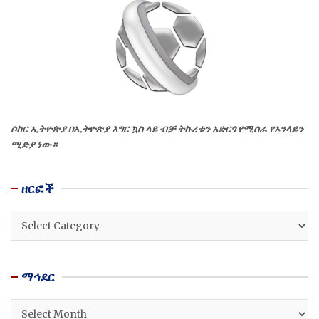
ሶከር ኢትዮጵያ በኢትዮጵያ እግር ኳስ ላይ ብቻ ትኩረቱን አድርጎ የሚሰራ የኦንላይን
ሚድያ ነው።
ዘርፎች
ዘርፎች
ማኅደር
ማኅደር