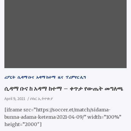
ሪፖርት
ሲዳማ ቡና
አዳማ ከተማ
ዜና
ፕሪምየር ሊግ
ሲዳማ ቡና ከ አዳማ ከተማ – ቀጥታ የውጤት መግለጫ
April 9, 2021
ሶከር ኢትዮጵያ
[iframe src=”https://soccer.et/match/sidama-
bunna-adama-ketema-2021-04-09/” width=”100%”
height=”2000″]