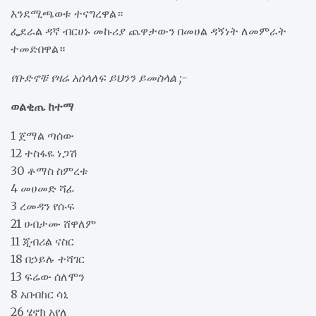
እንደሚጫወቱ ተናግረዋል።
ፌደራል ዳኛ ብርሀኑ መኩሪያ ጨዋታውን በመሀል ዳኝነት ለመምራት
ተመድበዋል።
የቡድኖቹ የዛሬ አሰላለፍ ይህንን ይመስላል ;-
ወልቂጤ ከተማ
1 ጀማል ጣሰው
12 ተስፋዬ ነጋሽ
30 ቶማስ ስምረቱ
4 መሀመድ ሻፊ
3 ረመዳን የሱፍ
21 ሀብታሙ ሸዋለም
11 ጂብሪል ናስር
18 በኃይሉ ተሻገር
13 ፍሬው ሰለሞን
8 አቡበከር ሳኒ
26 ሄኖክ አየለ