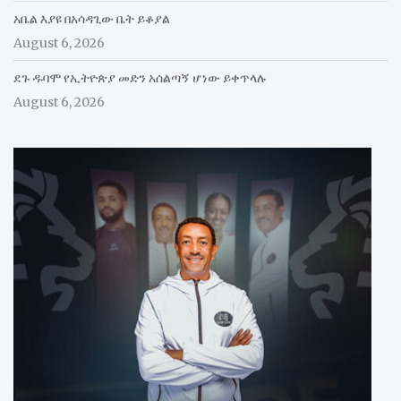
አቤል እያዩ በአሳዳጊው ቤት ይቆያል
August 6, 2026
ደጉ ዱባሞ የኢትዮጵያ መድን አሰልጣኝ ሆነው ይቀጥላሉ
August 6, 2026