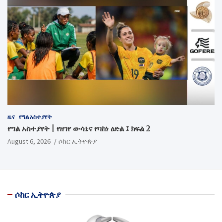
ዜና
የግል አስተያየት
የግል አስተያየት | የዘገየ ውሳኔና የባከነ ዕድል ፤ ክፍል 2
August 6, 2026
ሶከር ኢትዮጵያ
ሶከር ኢትዮጵያ