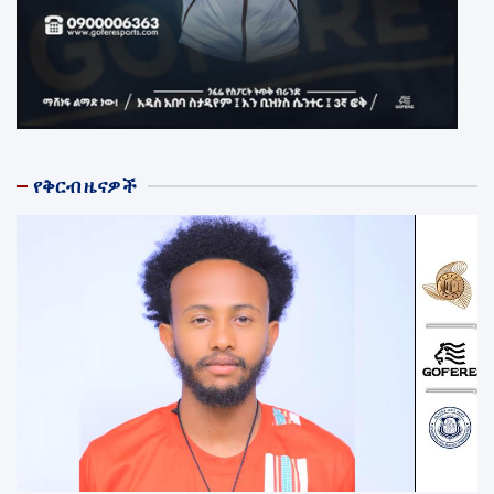
የቅርብ ዜናዎች