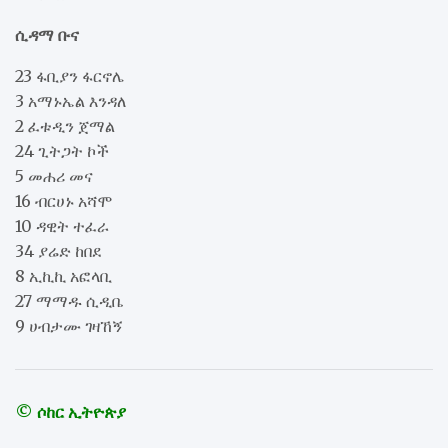
ሲዳማ ቡና
23 ፋቢያን ፋርኖሌ
3 አማኑኤል እንዳለ
2 ፈቱዲን ጀማል
24 ጊትጋት ኮች
5 መሐሪ መና
16 ብርሀኑ አሻሞ
10 ዳዊት ተፈራ
34 ያሬድ ከበደ
8 ኢኪኪ አፎላቢ
27 ማማዱ ሲዲቤ
9 ሀብታሙ ገዛኸኝ
© ሶከር ኢትዮጵያ