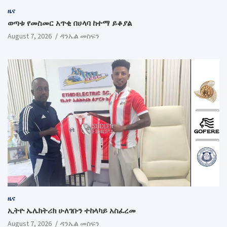
ዜና
ወጣቱ የመስመር አጥቂ በሀላባ ከተማ ይቆያል
August 7, 2026
ዳንኤል መስፍን
ዜና
ኢትዮ ኤሌክትሪክ ሁለገቡን ተከላካይ አስፈረመ
August 7, 2026
ዳንኤል መስፍን