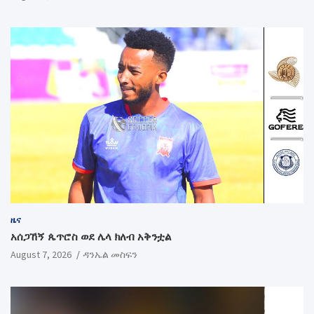
ዜና
አሰጋኸኝ ጴጥሮስ ወደ ሌላ ክለብ አቅንቷል
August 7, 2026
ዳንኤል መስፍን