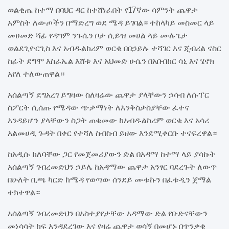
ወልቂጤ ከተማ በባህር ዳር ከተሸነፈበት የ17ኛው ሳምንት ጨዋታ
አምስት ለውጦችን በማድረግ ወደ ሜዳ ይገባል። ተከላካይ መስመር ላይ
መሀመድ ሻፊ የዳግም ንጉሴን ቦታ ሲይዝ መሀል ላይ ሙሉጌታ
ወልደጊዮርጊስ እና አብዱልከሪም ወርቁ በበኃይሉ ተሻገር እና ጂብሪል ናስር
ከፊት ደግሞ እስራኤል እሸቱ እና አህመድ ሁሴን በአቡበከር ሳኒ እና ሄኖክ
አየለ ተለውጠዋል።
አሰልጣኝ ደግአረገ ይግዛው ስለዛሬው ጨዋታ ያላቸውን ኃሳብ ለሱፐር
ስፖርት ሲሰጡ የሜዳው ጭቃማነት ለእንቅስቃስያቸው ፈተና
እንዳይሆን ያላቸውን ስጋት ጠቁመው ከአብዱልከሪም ወርቁ እና አሳሪ
አልመሀዲ ጉዳት በቀር የተሻለ ስብስብ ይዘው እንደሚቀርቡ ተናፍረዋል።
ከአዲሱ ክለባቸው ጋር የመጀመሪያውን ድል በአዳማ ከተማ ላይ ያሳኩት
አሰልጣኝ ገብረመድህን ኃይሌ ከአዳማው ጨዋታ አንፃር ባደረጉት ለውጥ
በሁለት ቢጫ ካርድ ከሜዳ የወጣው ሰንደይ ሙቱኩን በፈቱዲን ጀማል
ተክተዋል።
አሰልጣኝ ገብረመድህን በአስተያየታቸው አዳማው ድል የቡድናቸውን
መነሳሳት ከፍ እንዳደረገው እና የዛሬ ጨዋታ ወሳኝ በመሆኑ በጥንቃቄ