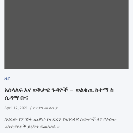
ዜና
አሰላለፍ እና ወቅታዊ ጉዳዮች – ወልቂጤ ከተማ ከ
ሲዳማ ቡና
April 12, 2021
ዮናታን ሙሉጌታ
በዛሬው የምሽት ጨዋታ የተደረጉ የአሰላለፍ ለውጦች እና የተሰጡ
አስተያየቶች ይህንን ይመስላሉ።