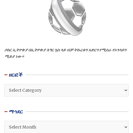
ሶከር ኢትዮጵያ በኢትዮጵያ እግር ኳስ ላይ ብቻ ትኩረቱን አድርጎ የሚሰራ የኦንላይን
ሚድያ ነው።
ዘርፎች
ዘርፎች
ማኅደር
ማኅደር