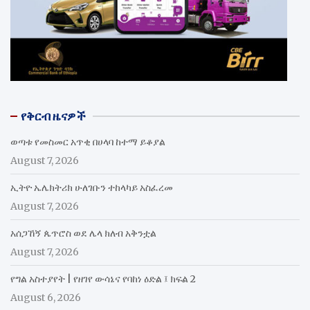
የቅርብ ዜናዎች
ወጣቱ የመስመር አጥቂ በሀላባ ከተማ ይቆያል
August 7, 2026
ኢትዮ ኤሌክትሪክ ሁለገቡን ተከላካይ አስፈረመ
August 7, 2026
አሰጋኸኝ ጴጥሮስ ወደ ሌላ ክለብ አቅንቷል
August 7, 2026
የግል አስተያየት | የዘገየ ውሳኔና የባከነ ዕድል ፤ ክፍል 2
August 6, 2026