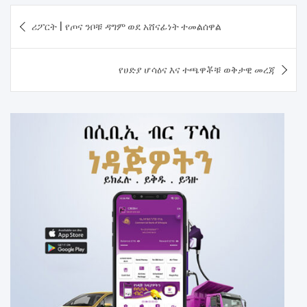
Post
ሪፖርት | የጦና ንቦቹ ዳግም ወደ አሸናፊነት ተመልሰዋል
navigation
የሀድያ ሆሳዕና እና ተጫዋቾቹ ወቅታዊ መረጃ