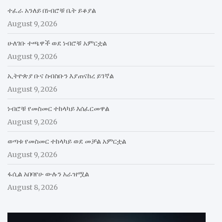
ተፈራ አንለይ በነብሮቹ ቤት ይቆያል
August 9, 2026
ሁለገቡ ተጫዋች ወደ ነብሮቹ አምርቷል
August 9, 2026
ኢትዮጵያ ቡና ስብስቡን እያጠናከረ ይገኛል
August 9, 2026
ነብሮቹ የመስመር ተከላካይ እሰፈርመዋል
August 9, 2026
ወጣቱ የመስመር ተከላካይ ወደ መቻል አምርቷል
August 9, 2026
ፋሲል አበባየሁ ውሉን አራዝሟል
August 8, 2026