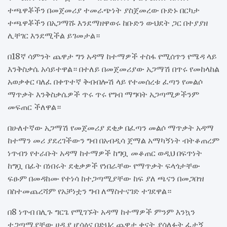
ተጫዋቾችን በመጀመሪያ ተመራጭነት ያስጀመረው ቡድኑ በርካታ
ተጫዋቾችን በአጋማሹ እንደማዘዋወሩ ከቡድን ውህደት ጋር በተያያዘ
ሊቸገር እንደሚችል ይገመታል።
በ18ኛ ሳምንት ጨዋታ ግን አዳማ ከተማዎች ተስፋ የሚሰጥን የሜዳ ላይ
እንቅስቃሴ አሳይተዋል። በተለይ በመጀመሪያው አጋማሽ በጥሩ የመከላከል
አወቃቀር ባለፈ በቀጥተኛ ቅብብሎሽ ላይ የተመሰረቱ ፈጣን የመልሶ
ማጥቃት እንቅስቃሴዎች ጥሩ ጥሩ የግብ ማግባት አጋጣሚዎችንም
መፍጠር ችለዋል።
በሁለተኛው አጋማሽ የመጀመሪያ ደቂቃ በፈጣን መልሶ ማጥቃት አዳማ
ከተማን መሪ ያደረገችውን ግብ በአብዲሳ ጀማል አማካኝነት ብትቆጠረም
ነጥብን የተራቡት አዳማ ከተማዎች ከግቧ መቆጠር ወዲህ በፍጥነት
ከግቧ በፊት በነበሩት ደቂቃዎች የነበራቸው የማጥቃት ፍላጎታቸው
ፍፁም በመዳከሙ የተነሳ ከተጋጣሚያቸው ከፍ ያለ ጫናን በመጋበዝ
በስተመጨረሻም የአቻነቷን ግብ ለማስተናገድ ተገደዋል።
በ8 ነጥብ በሊጉ ግርጌ የሚገኙት አዳማ ከተማዎች ምንም እንኳን
ተጋጣሚያቸው ሀዲያ ሆሳዕና በድህረ ጨዋታ ቀናት ያሳለፉት ፈታኝ