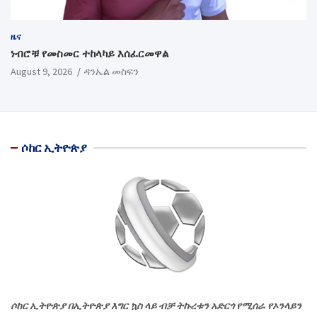
ዜና
ነብሮቹ የመስመር ተከላካይ እሰፈርመዋል
August 9, 2026
ዳንኤል መስፍን
ሶከር ኢትዮጵያ
ሶከር ኢትዮጵያ በኢትዮጵያ እግር ኳስ ላይ ብቻ ትኩረቱን አድርጎ የሚሰራ የኦንላይን