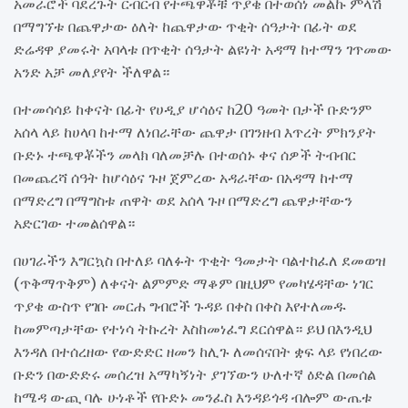
አመራሮች ባደረጉት ርብርብ የተጫዋቾቹ ጥያቄ በተወሰነ መልኩ ምላሽ
በማግኘቱ በጨዋታው ዕለት ከጨዋታው ጥቂት ሰዓታት በፊት ወደ
ድሬዳዋ ያመሩት አባላቱ በጥቂት ሰዓታት ልዩነት አዳማ ከተማን ገጥመው
አንድ አቻ መለያየት ችለዋል።
በተመሳሳይ ከቀናት በፊት የሀዲያ ሆሳዕና ከ20 ዓመት በታች ቡድንም
አሰላ ላይ ከሀላባ ከተማ ለነበራቸው ጨዋታ በገንዘብ እጥረት ምክንያት
ቡድኑ ተጫዋቾችን መላክ ባለመቻሉ በተወሰኑ ቀና ሰዎች ትብብር
በመጨረሻ ሰዓት ከሆሳዕና ጉዞ ጀምረው አዳራቸው በአዳማ ከተማ
በማድረግ በማግስቱ ጠዋት ወደ አሰላ ጉዞ በማድረግ ጨዋታቸውን
አድርገው ተመልሰዋል።
በሀገራችን እግርኳስ በተለይ ባለፉት ጥቂት ዓመታት ባልተከፈለ ደመወዝ
(ጥቅማጥቅም) ለቀናት ልምምድ ማቆም በዚህም የመካሄዳቸው ነገር
ጥያቄ ውስጥ የገቡ መርሐ ግብሮች ጉዳይ በቀስ በቀስ እየተለመዱ
ከመምጣታቸው የተነሳ ትኩረት እስከመነፈግ ደርሰዋል። ይህ በእንዲህ
እንዳለ በተሰረዘው የውድድር ዘመን ከሊጉ ለመሰናበት ቋፍ ላይ የነበረው
ቡድን በውድድሩ መሰረዝ አማካኝነት ያገኘውን ሁለተኛ ዕድል በመሰል
ከሜዳ ውጪ ባሉ ሁነቶች የቡድኑ መንፈስ እንዳይጎዳ ብሎም ውጤቱ