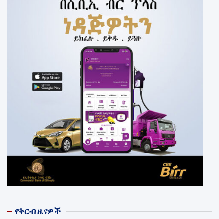
የቅርብ ዜናዎች