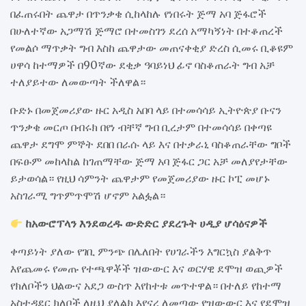
በፈጠሩበት ጨዋታ በጥንቃቄ ሲከላከሉ የነበሩት ጅማ አባ ጅፋሮች
በሁለተኛው አጋማሽ ጅማሮ በተመስገን ደረሰ አማካኝነት በተቆጠረች
የመልሶ ማጥቃት ግብ እስከ ጨዋታው መጠናቀቂያ ድረስ ሲመሩ ቢቆዩም
ሀዋሳ ከተማዎች በ90ኛው ደቂቃ ዓባይነህ ፊኖ ባስቆጠራት ግብ አቻ
ተለያይተው ለመውጣት ችለዋል።
ቡድኑ በመጀመሪያው ዙር አዲስ አበባ ላይ በተመሳሳይ ኢትዮጵያ ቡናን
ጥንቃቄ መርጦ በብሩክ በየነ ብቸኛ ግብ ቢረታም በተመሳሳይ በቀጣዩ
ጨዋታ ደግሞ ምኞት ደበበ በራሱ ላይ እና በተቃራኒ ባስቆጠራቸው ግቦች
በፍፁም መከላከል ከገጠማቸው ጅማ አባ ጅፋር ጋር አቻ መለያየታቸው
ይታወሳል። የዚህ ሳምንት ጨዋታም የመጀመሪያው ዙር ኮፒ መሆኑ
አስገራሚ ግጥምጥሞሽ ሆኖም አልፏል።
ከአውሮፕላን እንደወረዱ ውድድር ያደረጉት ሀዲያ ሆሳዕናዎች
ቀጣይነት ያለው የገቢ ምንጭ በሌለበት የሀገራችን እግርኳስ ያልቅጥ
እየጨመሩ የመጡ የተጫዋቾች ዝውውር እና ወርሃዊ ደሞዝ ወጪዎች
የክለቦችን ህልውና አደጋ ውስጥ እየከተቱ መጥተዋል። በተለይ የከተማ
አስተዳደር ክለቦች ለዚህ ያለልክ እየናረ ለመጣው የዝውውር እና የደሞዝ