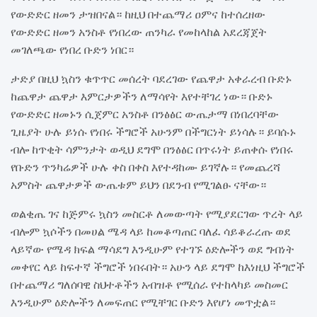
የውድድር ዘመን ታዝበናል። ከዚህ በተጨማሪ ዐምና ከተሰረዘው
የውድድር ዘመን አንስቶ የነበረው ጠንካራ የመከላከል አደረጃጀት
መገለጫው የነበረ ቡድን ነበር።
ታድያ በዚህ ኳስን ቁጥጥር መሰረት ባደረገው የጨዋታ አቀራረብ ቡድኑ
ከጨዋታ ጨዋታ እምርታዎችን ለማሳየት እየተቸገረ ነው። ቡድኑ
የውድድር ዘመኑን ሲጀምር አንስቶ በንፅፅር ውጤታማ በነበረባቸው
ጊዜያት ሁሉ ይነሱ የነበሩ ችግሮች አሁንም በችግርነት ይነሳሉ። ይባሱኑ
ብሎ ከጥቂት ሳምንታት ወዲህ ደግሞ በንፅፅር በጥሩነት ይጠቀሱ የነበሩ
የቡድን ጥንካሬዎች ሁሉ ቀስ በቀስ እየተዳከሙ ይገኛሉ። የመጨረሻ
አምስት ጨዋታዎች ውጤቱም ይህን በደንብ የሚገልፁ ናቸው።
ወልቂጤ ገና ከጅምሩ ኳስን መስርቶ ለመውጣት የሚያደርገው ጥረት ላይ
ብሎም ኳሶችን በመሀል ሜዳ ላይ ከመቆጣጠር ባለፈ ሳይቆራረጡ ወደ
ላይኛው የሜዳ ክፍል ማሳደግ እንዲሁም የተገኙ ዕድሎችን ወደ ግብነት
መቀየር ላይ ከፍተኛ ችግሮች ነበሩበት። አሁን ላይ ደግሞ ከእነዚህ ችግሮች
በተጨማሪ ግለሰባዊ ስህተቶችን አብዝቶ የሚሰራ የተከላካይ መስመር
እንዲሁም ዕድሎችን ለመፍጠር የሚቸገር ቡድን እየሆነ መጥቷል።