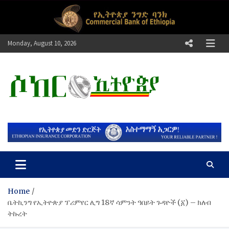
Skip
to
content
Monday, August 10, 2026
ሶከር ኢትዮጵያ
የኢትዮጵያ እግርኳስ ድምፅ !
Home
ቤትኪንግ የኢትዮጵያ ፕሪምየር ሊግ 18ኛ ሳምንት ዓበይት ጉዳዮች (፩) – ክለብ
ትኩረት