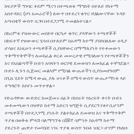
ክፍያዎች ግንባር ቀደም ሚናን በተጫወቱ ማግስት በተለይ የከተማ
አስተዳደር (ዞን አመራሮች) ለውጥ በተደረገ ቁጥር የህልውናቸው ጉዳይ
አጣብቂኝ ውስጥ ሲገባ በተደጋጋሚ ተመልክተናል።
በክረምቱ የዝውውር መስኮት በርካታ ቁጥር ያላቸውን ተጫዋቾች
በከፍተኛ የዝውውር ሂሳብ በተለይም ከአዳማ ከተማ ያስኮበለለው ሀዲያ
ሆሳዕና እነዚሁን ተጫዋቾች ሲያዘዋውር በማማለያነት የተቀመውን
ጥቅማጥቅሞችን ለመክፈል ቀርቶ መሠረታዊ የሚባለውን የተጫዋቾችን
እና የአሰልጣኞች ቡድን አባላትን ወርሃዊ ደመወዝን ለመክፈል ተቸግሯል።
ቡድኑ ሊጉን ሲጀመር መልካም የሚባል ውጤቶችን ቢያስመዘግብም
በጊዜ ሂደት ከሜዳ ውጪ ያሉ ሁነቶች በሜዳ ውስጥ ውጤታማነቱ ላይ
ተግዳሮት እየሆኑ መጥተዋል።
የድሬዳዋው ውድድር ከመጀመሩ በፊት በነበሩት የዕረፍት ቀናት ቡድኑ
መቀመጫውን በዝዋይ ከተማ አድርጎ ዝግጅት ሲያደርግ የቆየ ቢሆንም
ተጫዋቾች በተደጋጋሚ ያነሱት ያልተከፈለ ደመወዝ እና ጥቅማጥቅም
ጥያቄ በወቅቱ ምላሽ ባለማግኘቱ በ18ኛ ሳምንት ከአዳማ ከተማ
ያደረጉት ጨዋታ የመካሄድ ነገሩ ጥያቄ ውስጥ ገብቶ ነበር። ሆኖም የክለቡ