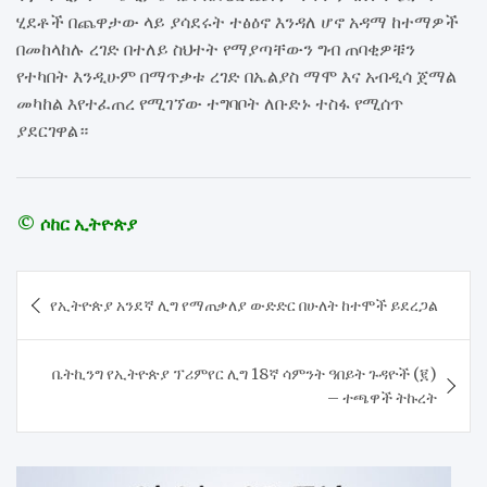
ሂደቶች በጨዋታው ላይ ያሳደሩት ተፅዕኖ እንዳለ ሆኖ አዳማ ከተማዎች
በመከላከሉ ረገድ በተለይ ስህተት የማያጣቸውን ግብ ጠባቂዎቹን
የተካበት እንዲሁም በማጥቃቱ ረገድ በኤልያስ ማሞ እና አብዲሳ ጀማል
መካከል እየተፈጠረ የሚገኘው ተግባቦት ለቡድኑ ተስፋ የሚሰጥ
ያደርገዋል።
© ሶከር ኢትዮጵያ
Post
የኢትዮጵያ አንደኛ ሊግ የማጠቃለያ ውድድር በሁለት ከተሞች ይደረጋል
navigation
ቤትኪንግ የኢትዮጵያ ፕሪምየር ሊግ 18ኛ ሳምንት ዓበይት ጉዳዮች (፪)
– ተጫዋች ትኩረት