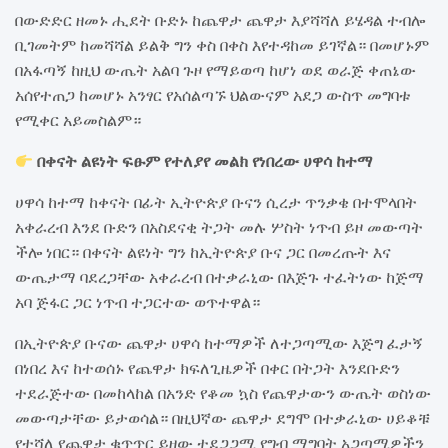
በውድድር ዘመኑ ሒደት ቡድኑ ከጨዋታ ጨዋታ እያሻሻለ ይሄዳል ተብሎ
ቢገመትም ከመሻሻል ይልቅ ግን ቀስ በቀስ እየተዳከመ ይገኛል። በመሆኑም
በአፋጣኝ ከዚህ ውጤት አልባ ጉዞ የማይወጣ ከሆነ ወደ ወራጅ ቀጠኔው
አሰየተጠጋ ከመሆኑ አንፃር የአሰልጣኙ ህልውናም አደጋ ውስጥ መግባቱ
የሚቀር አይመስልም።
በቀናት ልዩነት ፍፁም የተለያየ መልክ የነበረው ሀዋሳ ከተማ
ሀዋሳ ከተማ ከቀናት በፊት ኢትዮጵያ ቡናን ሲረታ ጥንቃቄ በተሞላበት
አቀራረብ እንደ ቡድን በአስደናቂ ትጋት መሉ ሦስት ነጥብ ይዞ መውጣት
ችሎ ነበር። በቀናት ልዩነት ግን ከኢትዮጵያ ቡና ጋር በመረጡት እና
ውጤታማ ባደረጋቸው አቀራረብ በተቃራኒው በእጅጉ ተፈትነው ከጅማ
አባ ጅፋር ጋር ነጥብ ተጋርተው ወጥተዋል።
በኢትዮጵያ ቡናው ጨዋታ ሀዋሳ ከተማዎች ለተጋጣሚው እጅግ ፈታኝ
በነበረ እና ከተወሰኑ የጨዋታ ክፍለጊዜዎች በቀር በትጋት እንደቡድን
ተደራጅተው በመከላከል በአንድ የቆመ ኳስ የጨዋታውን ውጤት ወስነው
መውጣታቸው ይታወሳል። በዚህኛው ጨዋታ ደግሞ በተቃራኒው ሀይቆቹ
የተሻለ የጨዋታ ቁጥጥር ይዘው ተደጋጋሚ የግብ ማግባት አጋጣሚዎችን