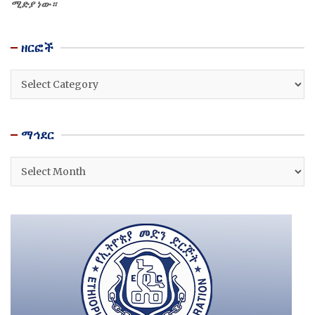
ሚድያ ነው።
ዘርፎች
ዘርፎች
ማኅደር
ማኅደር