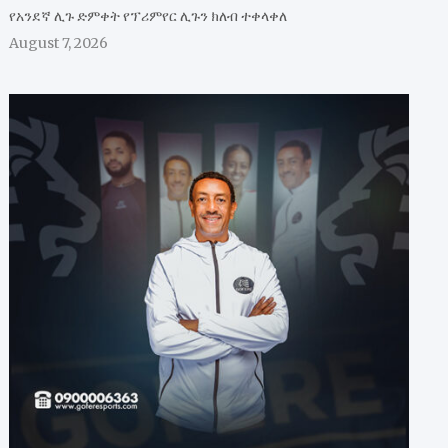
የአንደኛ ሊጉ ድምቀት የፕሪምየር ሊጉን ክለብ ተቀላቀለ
August 7, 2026