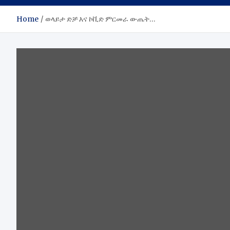
Home
ወላይታ ድቻ እና ኮቪድ ምርመራ ውጤት…