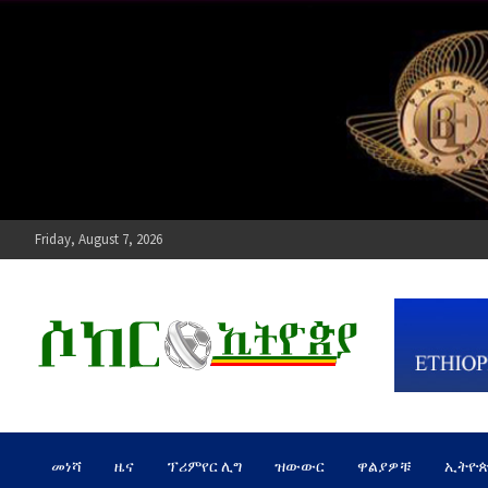
Skip
to
content
Friday, August 7, 2026
ሶከር ኢትዮጵያ
የኢትዮጵያ እግርኳስ ድምፅ !
መነሻ
ዜና
ፕሪምየር ሊግ
ዝውውር
ዋልያዎቹ
ኢትዮ