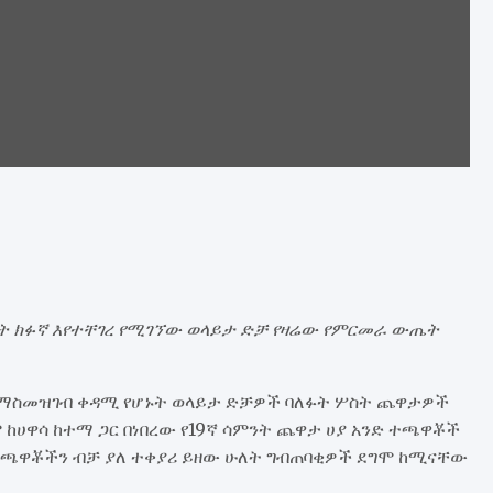
ያት ክፉኛ እየተቸገረ የሚገኘው ወላይታ ድቻ የዛሬው የምርመራ ውጤት
 በማስመዝገብ ቀዳሚ የሆኑት ወላይታ ድቻዎች ባለፉት ሦስት ጨዋታዎች
ከሀዋሳ ከተማ ጋር በነበረው የ19ኛ ሳምንት ጨዋታ ሀያ አንድ ተጫዋቾች
 ተጫዋቾችን ብቻ ያለ ተቀያሪ ይዘው ሁለት ግብጠባቂዎች ደግሞ ከሚናቸው