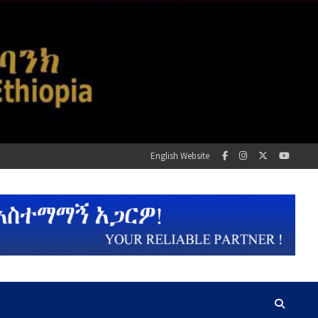
English Website