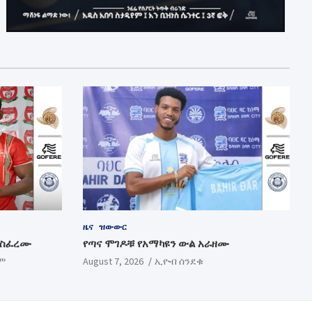
ዜና
ዝውውር
አስፈረሙ
የጣና ሞገዶቹ የአማካዩን ውል አራዘሙ
ም
August 7, 2026
ኢዮብ ሰንደቁ