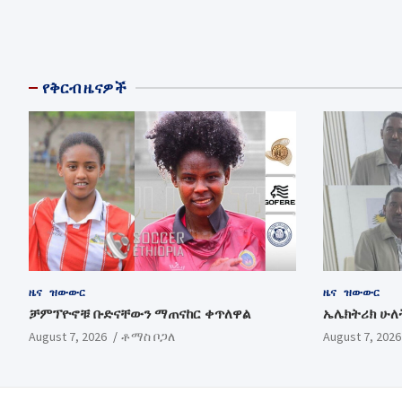
የቅርብ ዜናዎች
ዜና
ዝውውር
ዜና
ዝውውር
ቻምፕዮኖቹ ቡድናቸውን ማጠናከር ቀጥለዋል
ኤሌክትሪክ ሁለ
August 7, 2026
ቶማስ ቦጋለ
August 7, 2026