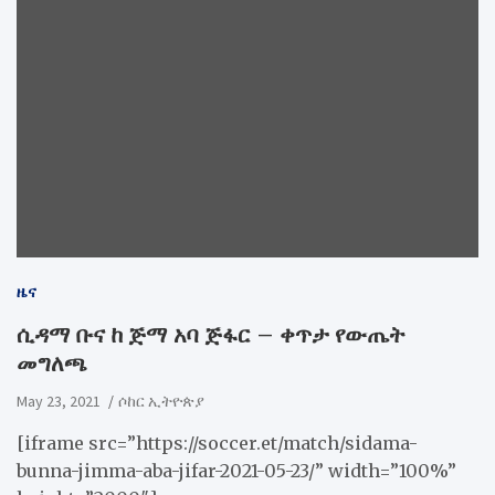
ዜና
ሲዳማ ቡና ከ ጅማ አባ ጅፋር – ቀጥታ የውጤት
መግለጫ
May 23, 2021
ሶከር ኢትዮጵያ
[iframe src=”https://soccer.et/match/sidama-
bunna-jimma-aba-jifar-2021-05-23/” width=”100%”