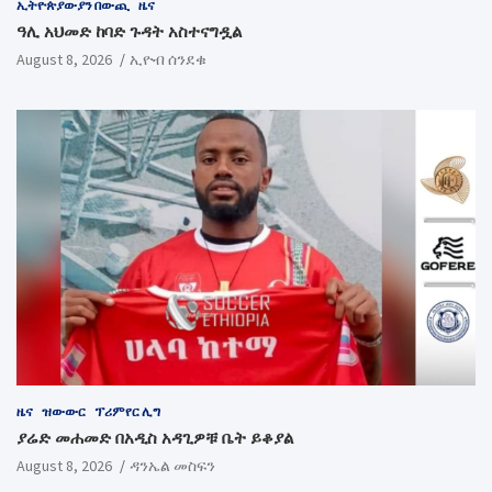
ኢትዮጵያውያን በውጪ
ዜና
ዓሊ አህመድ ከባድ ጉዳት አስተናግዷል
August 8, 2026
ኢዮብ ሰንደቁ
ዜና
ዝውውር
ፕሪምየር ሊግ
ያሬድ መሐመድ በአዲስ አዳጊዎቹ ቤት ይቆያል
August 8, 2026
ዳንኤል መስፍን