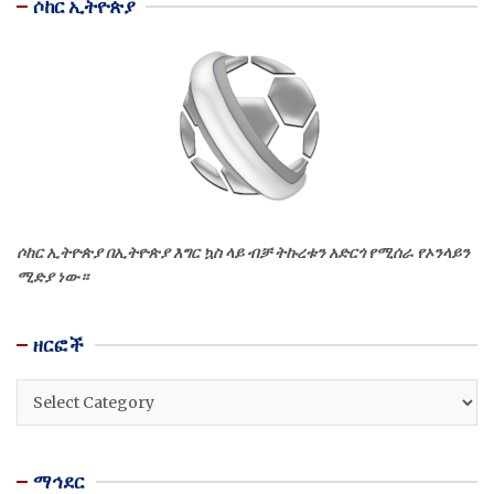
ሶከር ኢትዮጵያ
ሶከር ኢትዮጵያ በኢትዮጵያ እግር ኳስ ላይ ብቻ ትኩረቱን አድርጎ የሚሰራ የኦንላይን
ሚድያ ነው።
ዘርፎች
ዘርፎች
ማኅደር