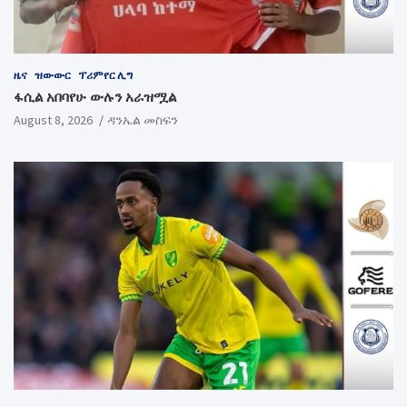
ዜና
ዝውውር
ፕሪምየር ሊግ
ፋሲል አበባየሁ ውሉን አራዝሟል
August 8, 2026
ዳንኤል መስፍን