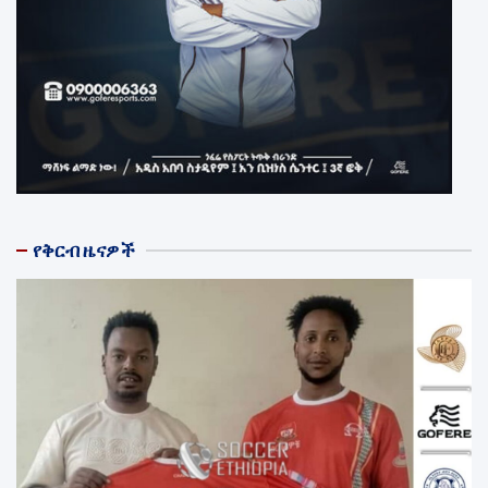
የቅርብ ዜናዎች