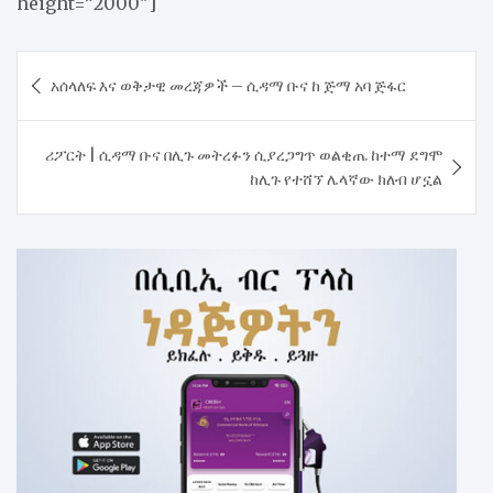
height=”2000″]
Post
አሰላለፍ እና ወቅታዊ መረጃዎች – ሲዳማ ቡና ከ ጅማ አባ ጅፋር
navigation
ሪፖርት | ሲዳማ ቡና በሊጉ መትረፉን ሲያረጋግጥ ወልቂጤ ከተማ ደግሞ
ከሊጉ የተሸኘ ሌላኛው ክለብ ሆኗል