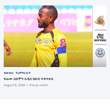
ዝውውር
ፕሪምየር ሊግ
ፍሬው ሰለሞን አዲስ ክለብ ተቀላቀለ
August 8, 2026
ዳንኤል መስፍን