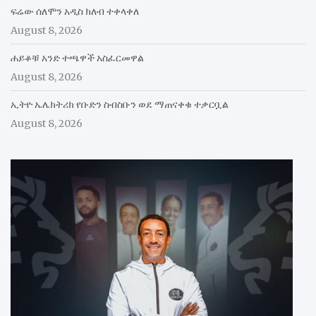
ፍሬው ሰለሞን አዲስ ክለብ ተቀላቀለ
August 8, 2026
ሐይቆቹ አንድ ተጫዋች አስፈርመዋል
August 8, 2026
ኢትዮ ኤሌክትሪክ የቡድን ስብስቡን ወደ ማጠናቀቁ ተቃርቧል
August 8, 2026