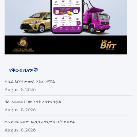
የቅርብ ዜናዎች
ፋሲል አበባየሁ ውሉን አራዝሟል
August 8, 2026
ዓሊ አህመድ ከባድ ጉዳት አስተናግዷል
August 8, 2026
ያሬድ መሐመድ በአዲስ አዳጊዎቹ ቤት ይቆያል
August 8, 2026