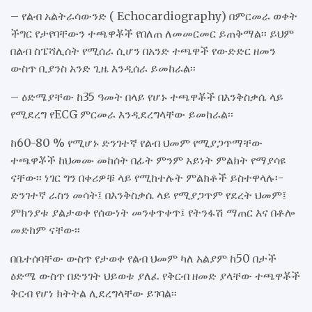
– የልብ አልትራሳውንድ ( Echocardiography) በምርመራ ወቀት
ችግር የታየባቸውን ተጫዋቾች የበለጠ ለመመርመር ይጠቅማል፡፡ ይህም
በልብ ስፔሻሊሰት የሚሰራ ሲሆን በአንድ ተጫዋች የውድድር ዘመን
ውስጥ ቢያንስ አንድ ጊዜ እንዲሰራ ይመከራል፡፡
– ዕድሜያቸው ከ35 ዓመት በላይ የሆኑ ተጫዋቾች በእንቅስቃሴ ላይ
የሚደረግ የECG ምርመራ እንዲደረግላቸው ይመከራል፡፡
ከ60-80 % የሚሆኑ ድንገተኛ የልብ ህመም የሚያጋጥማቸው
ተጫዋቾች ከህመሙ መከሰት በፊት ምንም አይነት ምልክት የማያሳዩ
ናቸው፡፡ ነገር ግን በቀሪዎቹ ላይ የሚከተሉት ምልክቶች ይስተዋላሉ፡-
ድንገተኛ ራስን መሳት፤ በእንቅስቃሴ ላይ የሚያጋጥም የደረት ህመም፤
ምክንያቱ ያልታወቀ የሰውነት መንቀጥቀጥ፤ የትንፋሽ ማጠር እና በቶሎ
መድከም ናቸው፡፡
በቤተሰባቸው ውስጥ የታወቀ የልብ ህመም ካለ አልያም ከ50 በታች
ዕድሜ ውስጥ በድንገት ህይወቱ ያለፈ የቅርብ ዘመድ ያላቸው ተጫዋቾች
ቅርብ የሆነ ክትትል ሊደረግላቸው ይገባል፡፡