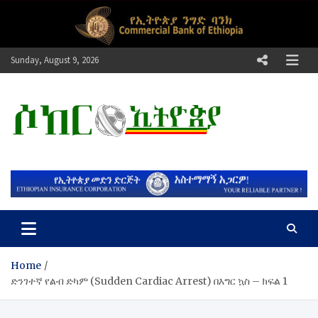
Skip
to
content
Sunday, August 9, 2026
ሶከር ኢትዮጵያ
የኢትዮጵያ እግርኳስ ድምፅ !
Home
ድንገተኛ የልብ ድካም (Sudden Cardiac Arrest) በእግር ኳስ – ክፍል 1