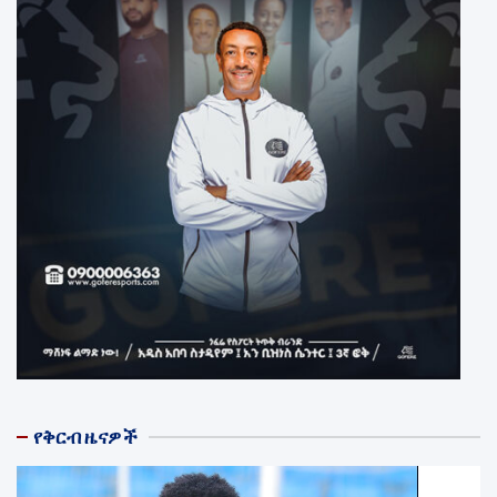
የቅርብ ዜናዎች