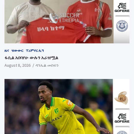
ዜና
ዝውውር
ፕሪምየር ሊግ
ፋሲል አበባየሁ ውሉን አራዝሟል
August 8, 2026
ዳንኤል መስፍን