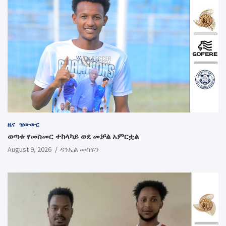
ዜና
ዝውውር
ወጣቱ የመስመር ተከላካይ ወደ መቻል አምርቷል
August 9, 2026
ዳንኤል መስፍን