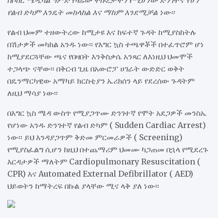
በሶከር ሜዲካል ዓምድ የዛሬው ትኩረታችን የሚሆነው ድንገተኛ የሆነ
የልብ ድካም እንዴት መከላከል እና ማከም እንደሚቻል ነው፡፡
የልብ ህመም ተዘውትረው ከሚታዩ እና ከፍተኛ ጉዳት ከሚያስከትሉ
በሽታዎች መካከል አንዱ ነው፡፡ የእግር ኳስ ተጫዋቾች በተፈጥሮም ሆነ
ከሚያደርጓቸው ጫና የበዛበት እንቅስቃሴ አንጻር ለእነዚህ ህመሞች
ተጋላጭ ናቸው፡፡ በቅርብ ጊዜ በአውሮፓ ሀገራት ውድድር ወቅት
በዴንማርካዊው አማካይ ክርስቲያን ኤሪክሰን ላይ የደረሰው ጉዳትም
ለዚህ ማሳያ ነው፡፡
በእግር ኳስ ሜዳ ውስጥ የሚያጋጥሙ ድንገተኛ የሞት አደጋዎች መንስኤ
የሆነው አንዱ ድንገተኛ የልብ ድካም ( Sudden Cardiac Arrest)
ነው፡፡ ይህ እንዳያጋጥም ቅድመ ምርመራዎች ( Screening)
የሚያስፈልግ ሲሆን ከዚህ በተጨማሪም ህመሙ ካጋጠመ በኋላ የሚደረጉ
እርዳታዎች ማለትም Cardiopulmonary Resuscitation (
CPR) እና Automated External Defibrillator ( AED)
ህይወትን ከማትረፍ በኩል ያላቸው ሚና ላቅ ያለ ነው፡፡