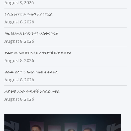
August 9, 2026
ፋሲል አበባየሁ ውሉን አራዝሟል
August 8, 2026
ዓሊ አህመድ ከባድ ጉዳት አስተናግዷል
August 8, 2026
ያሬድ መሐመድ በአዲስ አዳጊዎቹ ቤት ይቆያል
August 8, 2026
ፍሬው ሰለሞን አዲስ ክለብ ተቀላቀለ
August 8, 2026
ሐይቆቹ አንድ ተጫዋች አስፈርመዋል
August 8, 2026