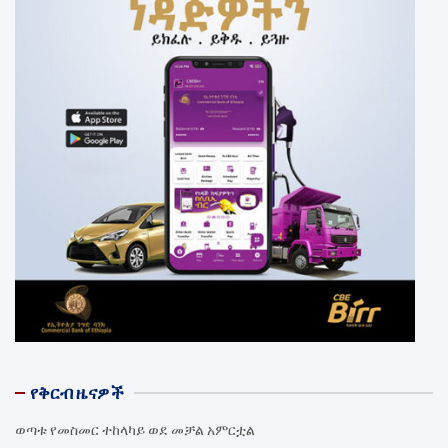
የቅርብ ዜናዎች
ወጣቱ የመስመር ተከላካይ ወደ መቻል አምርቷል