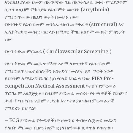
እንደዚህ ያለው ህመም በአብዛኛው ጊዜ በእንቅስቃሴ ወቅት የሚያጋጥም
ሲሆን ለዚህም ምክንያቱ የልብ ምት መዛባት (arrythmia)
የሚያጋጥመው በዚህን ወቀት በመሆኑ ነው፡፡
የድንገተኛ የልብ ህመም መንስኤ የልብ መዋቅራዊ (structural) እና
ኤሌክትሪካዊ መስተጋብር ላይ በሚኖር ችግር አልያም መዛባት ምክንያት
ነው፡፡
የልብ ቅድመ ምርመራ ( Cardiovascular Screening )
የልብ ቅድመ ምርመራ ዋንኛው አላማ ለድንገተኛ የልብ ህመም
የሚያጋልጥ የጤና ዕከሎችን አስቀድሞ መለየት እና ማወቅ ነው፡፡
ይህንንም ለማደረግ የእግር ኳስ የበላይ አካል የሆነው FIFA Pre-
competition Medical Assessment የተሰኘ የምርመራ
ፕሮግራም አዘጋጅቷል፡፡ በዚህም ምርመራ መሰረት የተጫዋቾች የህክምና
ታሪክ ፤ የቤተሰብ የህክምና ታሪክ እና የተለያዩ የልብ ምርመራዎች
የሚደረጉ ይሆናል፡፡
– ECG ምርመራ የተጫዋችነት ዘመን ሀ ተብሎ ሲጀመር መደረግ
ያለበት ምርመራ ሲሆን ከዛም በኋላ በየዓመቱ ሊቀጥል ይገባዋል፡፡