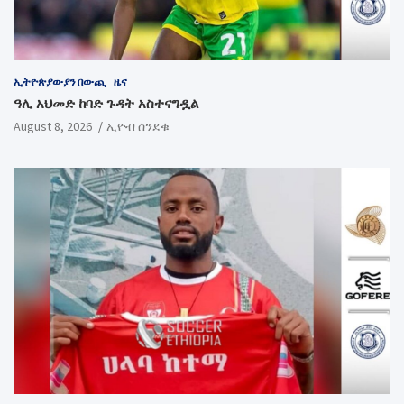
ኢትዮጵያውያን በውጪ
ዜና
ዓሊ አህመድ ከባድ ጉዳት አስተናግዷል
August 8, 2026
ኢዮብ ሰንደቁ