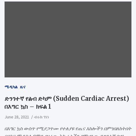
ሜዲካል
ዜና
ድንገተኛ የልብ ድካም (Sudden Cardiac Arrest)
በእግር ኳስ – ክፍል 1
June 28, 2021
ብሩክ ገነነ
በእግር ኳስ ውስጥ የሚያጋጥሙ የተለያዩ የጤና እከሎችን በምንበለከትበት