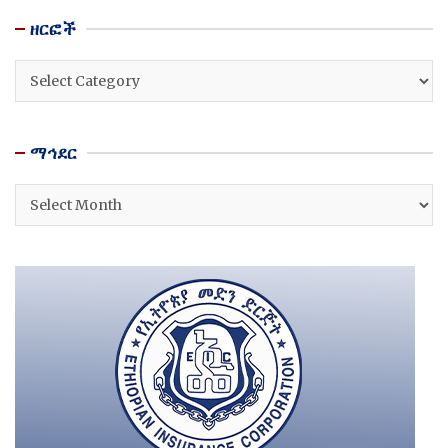
ዘርፎች
ዘርፎች
ማኅደር
ማኅደር