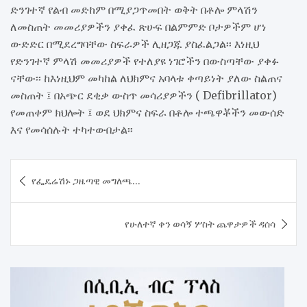
ድንገተኛ የልብ መድከም በሚያጋጥመበት ወቅት በቶሎ ምላሽን
ለመስጠት መመሪያዎችን ያቀፈ ጽሁፍ በልምምድ ቦታዎችም ሆነ
ውድድር በሚደረግባቸው ስፍራዎች ሊዘጋጁ ያስፈልጋል፡፡ እነዚህ
የድንገተኛ ምላሽ መመሪያዎች የተለያዩ ነገሮችን በውስጣቸው ያቀፉ
ናቸው፡፡ ከእነዚህም መካከል ለህክምና አባላቱ ቀጣይነት ያለው ስልጠና
መስጠት ፤ በአጭር ደቂቃ ውስጥ መሳሪያዎችን ( Defibrillator)
የመጠቀም ክህሎት ፤ ወደ ህክምና ስፍራ በቶሎ ተጫዋቾችን መውሰድ
እና የመሳሰሉት ተካተውበታል፡፡
Post
የፌዴሬሽኑ ጋዜጣዊ መግለጫ…
navigation
የሁለተኛ ቀን ወሳኝ ሦስት ጨዋታዎች ዳሰሳ