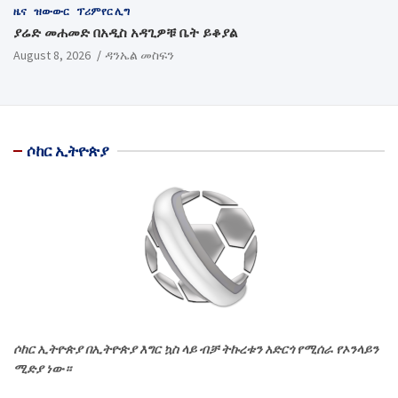
ዜና
ዝውውር
ፕሪምየር ሊግ
ያሬድ መሐመድ በአዲስ አዳጊዎቹ ቤት ይቆያል
August 8, 2026
ዳንኤል መስፍን
ሶከር ኢትዮጵያ
ሶከር ኢትዮጵያ በኢትዮጵያ እግር ኳስ ላይ ብቻ ትኩረቱን አድርጎ የሚሰራ የኦንላይን
ሚድያ ነው።