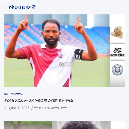
የቅርብ ዜናዎች
ዜና
ዝውውር
የሄኖክ አርፊጮ እና ነብሮቹ ጋብቻ ይቀጥላል
August 7, 2026
ማቲያስ ኃይለማርያም