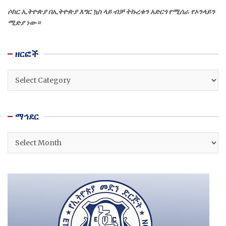
ሶከር ኢትዮጵያ በኢትዮጵያ እግር ኳስ ላይ ብቻ ትኩረቱን አድርጎ የሚሰራ የኦንላይን
ሚድያ ነው።
ዘርፎች
ዘርፎች
ማኅደር
ማኅደር