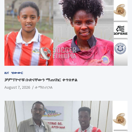
ዜና
ዝውውር
ቻምፕዮኖቹ ቡድናቸውን ማጠናከር ቀጥለዋል
August 7, 2026
ቶማስ ቦጋለ