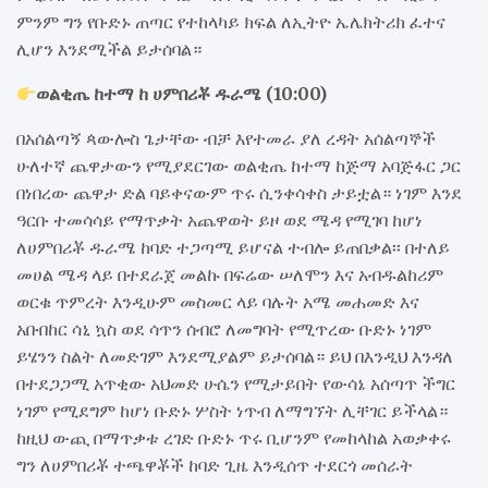
ምንም ግን የቡድኑ ጠጣር የተከላካይ ክፍል ለኢትዮ ኤሌክትሪክ ፈተና
ሊሆን እንደሚችል ይታሰባል።
ወልቂጤ ከተማ ከ ሀምበሪቾ ዱራሜ (10:00)
በአሰልጣኝ ጳውሎስ ጌታቸው ብቻ እየተመራ ያለ ረዳት አሰልጣኞች
ሁለተኛ ጨዋታውን የሚያደርገው ወልቂጤ ከተማ ከጅማ አባጅፋር ጋር
በነበረው ጨዋታ ድል ባይቀናውም ጥሩ ሲንቀሳቀስ ታይቷል። ነገም እንደ
ዓርቡ ተመሳሳይ የማጥቃት አጨዋወት ይዞ ወደ ሜዳ የሚገባ ከሆነ
ለሀምበሪቾ ዱራሜ ከባድ ተጋጣሚ ይሆናል ተብሎ ይጠበቃል፡፡ በተለይ
መሀል ሜዳ ላይ በተደራጀ መልኩ በፍሬው ሠለሞን እና አብዱልከሪም
ወርቁ ጥምረት እንዲሁም መስመር ላይ ባሉት አሜ መሐመድ እና
አቡበከር ሳኒ ኳስ ወደ ሳጥን ሰብሮ ለመግባት የሚጥረው ቡድኑ ነገም
ይሄንን ስልት ለመድገም እንደሚያልም ይታሰባል። ይህ በእንዲህ እንዳለ
በተደጋጋሚ አጥቂው አህመድ ሁሴን የሚታይበት የውሳኔ አሰጣጥ ችግር
ነገም የሚደግም ከሆነ ቡድኑ ሦስት ነጥብ ለማግኘት ሊቸገር ይችላል።
ከዚህ ውጪ በማጥቃቱ ረገድ ቡድኑ ጥሩ ቢሆንም የመከላከል አወቃቀሩ
ግን ለሀምበሪቾ ተጫዋቾች ከባድ ጊዜ እንዲሰጥ ተደርጎ መሰራት