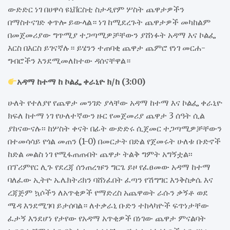
ውድድር ነገ በሀዋሳ ዩኒቨርስቲ ስታዲየም ሦስት ጨዋታዎችን
በማስተናገድ ቀጥሎ ይውላል። ነገ ከሚደረጉት ጨዋታዎች መካከልም
በመጀመሪያው ግጥሚያ ተጋጣሚዎቻቸውን ያሸነፉት አዳማ እና ኮልፌ
እርስ በእርስ ይገናኛሉ። ይሄንን ተጠባቂ ጨዋታ ጨምሮ የነገ መርሐ-
ግብሮችን እንደሚመለከተው ዳሰናቸዋል።
አዳማ ከተማ ከ ኮልፌ ቀራኒዮ ክ/ከ (3:00)
ሁለት የተለያየ የጨዋታ መንገድ ያላቸው አዳማ ከተማ እና ኮልፌ ቀራኒዮ
ክፍለ ከተማ ነገ የሁለተኛውን ዙር የመጀመሪያ ጨዋታ 3 ሰዓት ሲል
ያከናውናሉ፡፡ ከሦስት ቀናት በፊት ውድድሩ ሲጀመር ተጋጣሚዎቻቸውን
በተመሳሳይ የጎል መጠን (1-0) በመርታት በድል የጀመሩት ሁለቱ ቡድኖች
ከድል መልስ ነገ የሚፋጠጡበት ጨዋታ ትልቅ ግምት አግኝቷል፡፡
በፕሪምየር ሊጉ የደረጃ ሰንጠረዡን ግርጌ ይዞ የፈፀመው አዳማ ከተማ
ባለፈው ኢትዮ ኤሌክትሪክን ባሸነፈበት ፈጣን የሽግግር እንቅስቃሴ እና
ረጃጅም ኳሶችን ለአጥቂዎች የማድረስ አጨዋወት ራሱን ቃኝቶ ወደ
ሜዳ እንደሚገባ ይታሰባል። ለተቃራኒ ቡድን ተከላካዮች ፍጥነታቸው
ፈታኝ እንደሆነ የታየው የአዳማ አጥቂዎች በነገው ጨዋታ ምናልባት