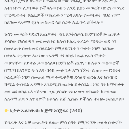
አብዲሳ ጀማል ከጉዳት ከተመለሰላቸው የኮልፌ ተከላካዮች ላይ ሥራ
አብዝተው ሊጫወቱ ይችላሉ። ይሁን እንጂ ኳስን መሠረት ባደረገ መንገድ
የሚጫወቱት ኮልፌዎች የባለፈውን ሜዳ አካሎ የመጫወት ባህሪ ነገም
ከደገሙ የአዳማ የኋላ መስመር ላይ ስጋት ሊፈጥሩ ይችላሉ።
ኳስን መሠረት ባደረገ አጨዋወት ሳቢ እንቅስቃሴ በሀምበሪቾው ጨዋታ
ያሳየው የአሰልጣኝ መሀመድኑር ክለብ ኮልፌ ቀራኒዮ ሜዳው ወደ ጎን
በመለጠጥ በመስመር በይበልጥ የሚያደርጉትን ጥቃት ነገም ከደገሙ
በቀላሉ ተጋላጭ ለሆነው የአዳማ ተከላካይ ክፍል የራስ ምታት
መሆናቸው አይቀሬ ይመስላል፡፡ በሀምበሪቾ ጨዋታ ሁለቱን መስመሮች
በሚገባ በአንዋር ዱላ እና ብሩክ ሙሉጌታ አማካኝነት ሲጠቀሙ የነበሩት
ኮልፌዎች ነገም በመሐል ሜዳ ተጫዋቾቹ ደሳለኝ ወርቁ እና አቡበከር
ሻሚል ቅብብል አዳማን እንደሚያስጨንቁ ይታሰባል። ነገር ግን ከማጥቃት
ወደ መከላከል ባለ የሽግግር ጊዜ ያሳዩት የነበረውን ድክመት ከተደገመ
ለአዳማ ፈጣን አጥቂዎች በቀላሉ እጅ ሊሰጡ ይችላሉ ተብሎ ይጠበቃል፡፡
ኢትዮ ኤሌክትሪክ ከ ጅማ አባጅፋር (7:30)
ሽንፈት እና አቻ ውጤትን ይዘው ምሳ ሰዓት የሚገናኙት ሁለቱ ቡድኖች