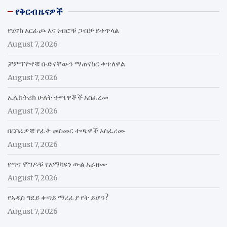
የቅርብ ዜናዎች
የሄኖክ አርፊጮ እና ነብሮቹ ጋብቻ ይቀጥላል
August 7, 2026
ቻምፕዮኖቹ ቡድናቸውን ማጠናከር ቀጥለዋል
August 7, 2026
ኤሌክትሪክ ሁለት ተጫዋቾች አስፈረመ
August 7, 2026
በርበሬዎቹ የፊት መስመር ተጫዋች አስፈረሙ
August 7, 2026
የጣና ሞገዶቹ የአማካዩን ውል አራዘሙ
August 7, 2026
የአዲስ ግደይ ቀጣይ ማረፊያ የት ይሆን?
August 7, 2026