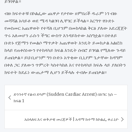
ይገባዋል።
ብዙ ክፍተቶቹ በኮልፌው ጨዋታ የታየው ሀምበሪቾ ዱራም ነገ ብዙ
መሻሻል አሳይቶ ወደ ሜዳ ካልገባ ሊቸገር ይችላል። እርግጥ የቡድኑ
የመስመር አጨዋወት የተሻለ ቢሆንም በመከላከል ቅርፅ ያለው አደረጃጀት
ጥሩ አለመሆን ራሱን ችግር ውስጥ እንዳይከተው አስግቷል። በተለይ
ቡድኑ የጅማን የመልሶ ማጥቃት አጨዋወት እንዴት ይመክታል አልፎስ
ከላይ የጠቀስነውን የተከላካይ ክፍል እንዴት ሰብሮ ይገባል የሚለው ጉዳይ
ይጠበቃል። ይህ ቢሆንም ግን ቡድኑ አጥቂው ቢኒያም ጌታቸው ከዳግም
በቀለ ጋር ያለውን ጥምረት ካስተካከለ እና የተከላካይ ክፍሉ ላይ ያለበትን
ክፍተት ከደፈነ ውጤታማ ሊሆን ይችላሉ ተብሎ ይጠበቃል፡፡
Post
ድንገተኛ የልብ ድካም (Sudden Cardiac Arrest) በእግር ኳስ –
navigation
ክፍል 1
አሰላለፍ እና ወቅታዊ መረጃዎች | አዳማ ከተማ ከኮልፌ ቀራኒዮ