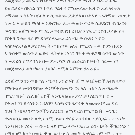
የመጀመሪያ ሙሉ ነጥባቸውን ለማሳካት ወደ ሜዳ ይገባሉ ተብሎ
ይጠበቃል፡፡ በአሰልጣኝ ክፍሌ ቦልተና የሚመራው ኢትዮ ኤሌክትሪክ
የሜዳውን ስፋት በይበልጥ ሲጠቀሙ ይታያል። በተለይ በአዳማው ጨዋታ
ሳሙኤል ታዬን ማዕከል አድርገው ለመጫወት ጥረት ሲያደርጉ የነበረበት
መንገድ አጀማመሩ ያማረ ይመስል የነበረ ቢሆን የኤርሚያስ ኃይሉ እና
የየተሻ ግዛው ፍፁም ደካማ የአጨራረስ ብቃት ቡድኑን ዋጋ
አስከፍሎታል። ይሄ ክፍተትም በነገው ዕለት የሚደገመው ከሆነ ቡድኑ
አጣብቂኝ ውስጥ ሊወድቅ ይችላል፡፡ ነገር ግን ተጫዋቾቹ ሳጥን ውስጥ
ለመድረስ የማይቸገሩ በመሆኑ ይሄን የአጨራረስ ክፍተት ካረሙ ነገ
የመጀመሪያ ድላቸውን ያሳካሉ የሚል እምነት ይኖራል፡፡
ረጃጅም ኳስን መከተል ምርጫ ያደረጉት ጅማ አባጅፋሮች አብዛኛዎቹ
የማጥቂያ መንገዳቸው ተገማች በመሆኑ በቀላሉ ኳስን ለመጫወት
በሚሞክሩት ኤሌክትሪኮች እንዳይበለጡ ያሳጋል፡፡ እርግጥ ቡድኑ
የተመስገን ደረሰን እና ራሂም ኦስማኖን ፍጥነት ለመጠቀም መጣሩ
ስህተት ባይሆንም ኳሶችን ለእነርሱ ለማድረስ የሚጥርበት መንገድ
ተመሳሳይ መሆኑ ለተጋጣሚ ቡድን ቀላል እንዳይሆን ያሰጋል። በዋናነት
ግን የቡድኑ የፊት መስመር ላይ የሚታየው የአጨራረስ ብቃት ችግር ነገም
የሚደገም ከሆነ ቡድኑ ችግር ውስጥ ሊወድቅ ይችላል። ምንም ቢሆን