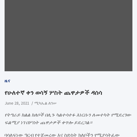
ዜና
የሁለተኛ ቀን ወሳኝ ሦስት ጨዋታዎች ዳሰሳ
June 28, 2021
ሚካኤል ለገሠ
የትግራይ ክልል ክለቦች በሊጉ ካልተሳተፉ እነርሱን ለመተካት የሚደረገው
ፍልሚያ ነገ በሦስት ጨዋታዎች ቀጥሎ ይደረጋል።
ባሳለፍነው ዓርብ የተጀመረው እና ስድስት ክለቦችን የሚያሳትፈው