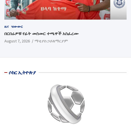
ዜና
ዝውውር
በርበሬዎቹ የፊት መስመር ተጫዋች አስፈረሙ
August 7, 2026
ማቲያስ ኃይለማርያም
ሶከር ኢትዮጵያ