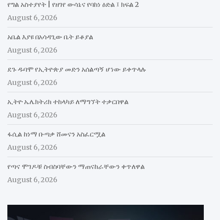
የግል አስተያየት | የዘገየ ውሳኔና የባከነ ዕድል ፤ ክፍል 2
August 6, 2026
አቤል እያዩ በአሳዳጊው ቤት ይቆያል
August 6, 2026
ደጉ ዱባሞ የኢትዮጵያ መድን አሰልጣኝ ሆነው ይቀጥላሉ
August 6, 2026
ኢትዮ ኤሌክትሪክ ተከላካይ ለማግኘት ተቃርበዋል
August 6, 2026
ፋሲል ከነማ ቡጣቃ ሸመናን አስፈርሟል
August 6, 2026
የጣና ሞገዶቹ ስብስባቸውን ማጠናከራቸውን ቀጥለዋል
August 6, 2026