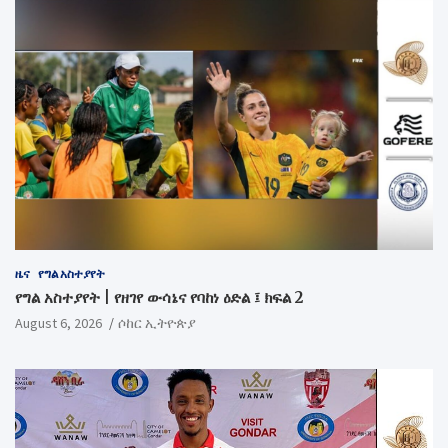
ዜና
የግል አስተያየት
የግል አስተያየት | የዘገየ ውሳኔና የባከነ ዕድል ፤ ክፍል 2
August 6, 2026
ሶከር ኢትዮጵያ