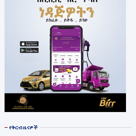
የቅርብ ዜናዎች