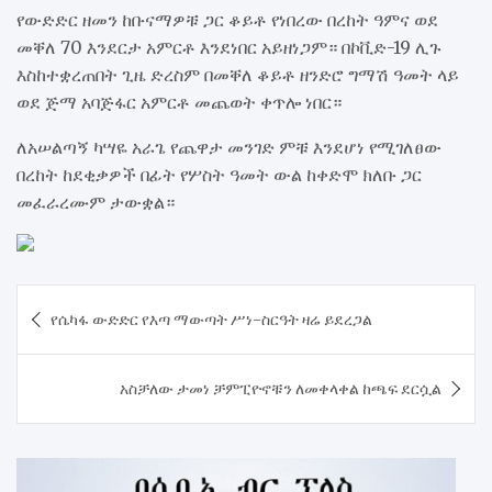
የውድድር ዘመን ከቡናማዎቹ ጋር ቆይቶ የነበረው በረከት ዓምና ወደ
መቐለ 70 እንደርታ አምርቶ እንደነበር አይዘነጋም። በኮቪድ-19 ሊጉ
እስከተቋረጠበት ጊዜ ድረስም በመቐለ ቆይቶ ዘንድሮ ግማሽ ዓመት ላይ
ወደ ጅማ አባጅፋር አምርቶ መጨወት ቀጥሎ ነበር።
ለአሠልጣኝ ካሣዬ አራጌ የጨዋታ መንገድ ምቹ እንደሆነ የሚገለፀው
በረከት ከደቂቃዎች በፊት የሦስት ዓመት ውል ከቀድሞ ክለቡ ጋር
መፈራረሙም ታውቋል።
Post
የሴካፋ ውድድር የእጣ ማውጣት ሥነ-ስርዓት ዛሬ ይደረጋል
navigation
አስቻለው ታመነ ቻምፒዮኖቹን ለመቀላቀል ከጫፍ ደርሷል