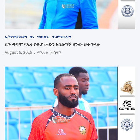
ኢትዮጵያ መድን
ዜና
ዝውውር
ፕሪምየር ሊግ
ደጉ ዱባሞ የኢትዮጵያ መድን አሰልጣኝ ሆነው ይቀጥላሉ
August 6, 2026
ዳንኤል መስፍን