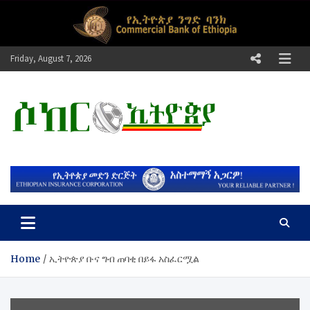
Skip
to
content
Friday, August 7, 2026
ሶከር ኢትዮጵያ
የኢትዮጵያ እግርኳስ ድምፅ !
Home
ኢትዮጵያ ቡና ግብ ጠባቂ በይፋ አስፈርሟል