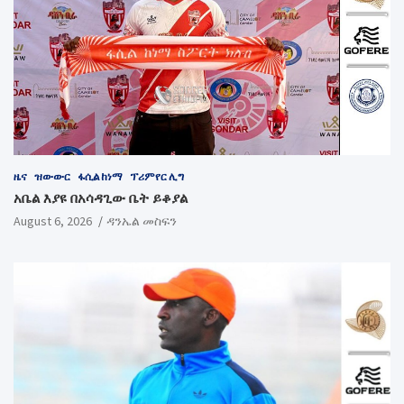
ዜና
ዝውውር
ፋሲል ከነማ
ፕሪምየር ሊግ
አቤል እያዩ በአሳዳጊው ቤት ይቆያል
August 6, 2026
ዳንኤል መስፍን