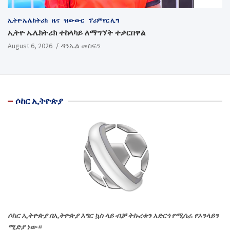
ኢትዮ ኤሌክትሪክ
ዜና
ዝውውር
ፕሪምየር ሊግ
ኢትዮ ኤሌክትሪክ ተከላካይ ለማግኘት ተቃርበዋል
August 6, 2026
ዳንኤል መስፍን
ሶከር ኢትዮጵያ
ሶከር ኢትዮጵያ በኢትዮጵያ እግር ኳስ ላይ ብቻ ትኩረቱን አድርጎ የሚሰራ የኦንላይን
ሚድያ ነው።