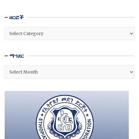
ዘርፎች
ዘርፎች
ማኅደር
ማኅደር