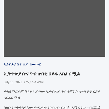
ኢትዮጵያ ቡና
ዜና
ዝውውር
ኢትዮጵያ ቡና ግብ ጠባቂ በይፋ አስፈርሟል
July 13, 2021
ሚካኤል ለገሠ
ተክለማርያም ሻንቆን ያጣው ኢትዮጵያ ቡና በምትኩ ተጫዋች በይፋ
አስፈርሟል።
ክለቡን የተቀላቀለው ተጫዋች የግብ ዘቡ በረከት አማረ ነው። በ2012