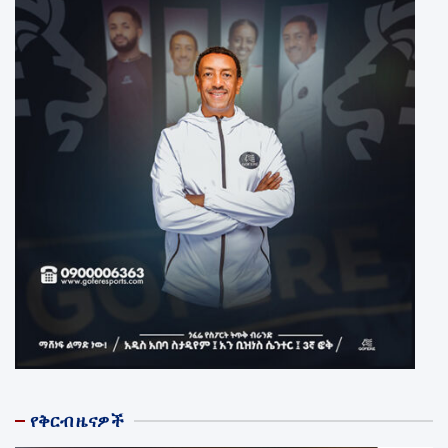
የቅርብ ዜናዎች