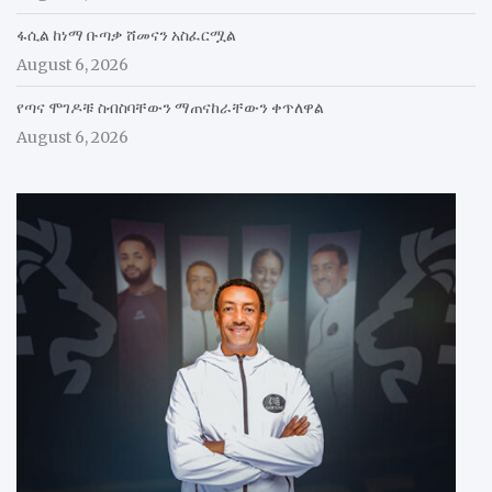
ፋሲል ከነማ ቡጣቃ ሸመናን አስፈርሟል
August 6, 2026
የጣና ሞገዶቹ ስብስባቸውን ማጠናከራቸውን ቀጥለዋል
August 6, 2026