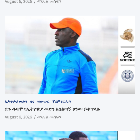
August 6, 2026
ዳንኤል መስፍን
ኢትዮጵያ መድን
ዜና
ዝውውር
ፕሪምየር ሊግ
ደጉ ዱባሞ የኢትዮጵያ መድን አሰልጣኝ ሆነው ይቀጥላሉ
August 6, 2026
ዳንኤል መስፍን