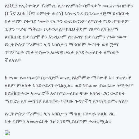
የ2013 የኢትዮጵያ ፕሪምየር ሊግ የአምስት ሳምንታት መርሐ-ግብሮችን
(ከ5ኛ እስከ 10ኛ ሳምንት ድረስ) አስተናግዶ የነበረው የጅማ ዩኒቨርስቲ
ስታዲየም የቀጣይ ዓመት የሊጉን ውድድርንም ለማስተናገድ ዘግይቶም
ቢሆን ጥያቄ ማቅረቡ ይታወቃል። ከዚህ ቀደም የሀዋሳ እና አዳማ
ዩኒቨርስቲ ስታዲየሞችን እንዲሁም የድሬዳዋ ስታዲየምን የገመገመው
የኢትዮጵያ ፕሪምየር ሊግ አክሲዮን ማኅበርም ትናንት ወደ ጅማ
በማምራት የስታዲየሙን አሁናዊ ሁኔታ እንደተመለከተ ለማወቅ
ችለናል።
ከዋናው የመጫወቻ ስታዲየም ውጪ የልምምድ ሜዳዎች እና ሆቴሎች
ላይም ምልከታ እንደተደረገ ተገልጿል። ወደ ስፍራው ያመራው ኮሚቴም
ከዩኒቨርስቲው አመራሮች እና ከሚመለከታቸው አካላት ጋር ውይይት
ማድረጉ እና መሻሻል አለባቸው የተባሉ ጉዳዮችን እንዳነሳ ሰምተናል።
የኢትዮጵያ ፕሪምየር ሊግ አክሲዮን ማኅበር በቀጣይ የባህር ዳር
ስታዲየምን ለመመልከት ጉዞ እንደሚያደርግም ተጠቁሟል።