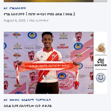
ዜና
የግል አስተያየት
የግል አስተያየት | የዘገየ ውሳኔና የባከነ ዕድል ፤ ክፍል 2
August 6, 2026
ሶከር ኢትዮጵያ
ዜና
ዝውውር
ፋሲል ከነማ
ፕሪምየር ሊግ
አቤል እያዩ በአሳዳጊው ቤት ይቆያል