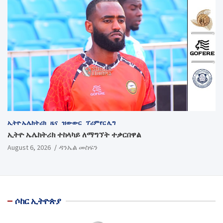
ኢትዮ ኤሌክትሪክ
ዜና
ዝውውር
ፕሪምየር ሊግ
ኢትዮ ኤሌክትሪክ ተከላካይ ለማግኘት ተቃርበዋል
August 6, 2026
ዳንኤል መስፍን
ሶከር ኢትዮጵያ