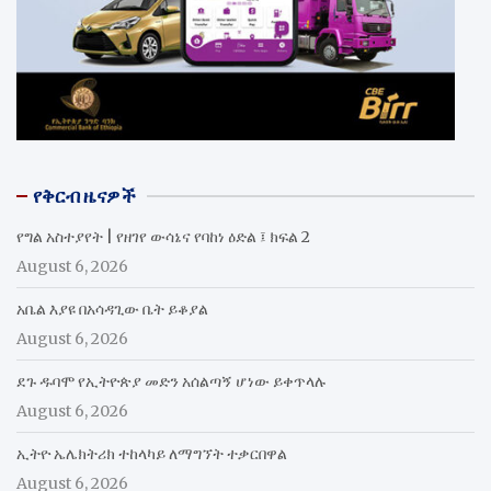
የቅርብ ዜናዎች
የግል አስተያየት | የዘገየ ውሳኔና የባከነ ዕድል ፤ ክፍል 2
August 6, 2026
አቤል እያዩ በአሳዳጊው ቤት ይቆያል
August 6, 2026
ደጉ ዱባሞ የኢትዮጵያ መድን አሰልጣኝ ሆነው ይቀጥላሉ
August 6, 2026
ኢትዮ ኤሌክትሪክ ተከላካይ ለማግኘት ተቃርበዋል
August 6, 2026