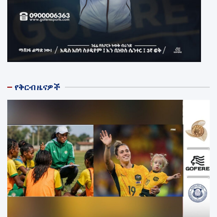
የቅርብ ዜናዎች