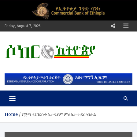
Skip
to
content
Friday, August 7, 2026
ሶከር ኢትዮጵያ
የኢትዮጵያ እግርኳስ ድምፅ !
Home
የጅማ ዩኒቨርስቲ ስታዲየም ምልከታ ተደርጎበታል