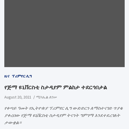
ዜና
ፕሪምየር ሊግ
የጅማ ዩኒቨርስቲ ስታዲየም ምልከታ ተደርጎበታል
August 20, 2021
ሚካኤል ለገሠ
የቀጣይ ዓመት የኢትዮጵያ ፕሪምየር ሊግ ውድድርን ለማስተናገድ ጥያቄ
ያቀረበው የጅማ ዩኒቨርስቲ ስታዲየም ትናንት ግምገማ እንደተደረገለት
ታውቋል።