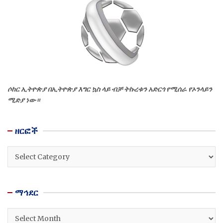
ሶከር ኢትዮጵያ በኢትዮጵያ እግር ኳስ ላይ ብቻ ትኩረቱን አድርጎ የሚሰራ የኦንላይን
ሚድያ ነው።
ዘርፎች
ዘርፎች
ማኅደር
ማኅደር