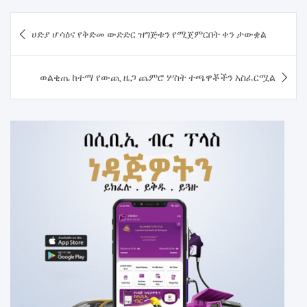
Post
ሀድያ ሆሳዕና የቅድመ ውድድር ዝግጅቱን የሚጀምርበት ቀን ታውቋል
navigation
ወልቂጤ ከተማ የውጪ ዜጋ ጨምሮ ሦስት ተጫዋቾችን አስፈርሟል