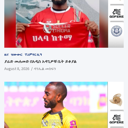
ዜና
ዝውውር
ፕሪምየር ሊግ
ያሬድ መሐመድ በአዲስ አዳጊዎቹ ቤት ይቆያል
August 8, 2026
ዳንኤል መስፍን