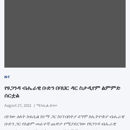
ዜና
የዩጋንዳ ብሔራዊ ቡድን በባህር ዳር ስታዲየም ልምምድ
ሰርቷል
August 27, 2021
ሚካኤል ለገሠ
በነገው ዕለት ከፋሲል ከነማ ጋር ከነገ በስትያ ደግሞ ከኢትዮጵያ ብሔራዊ
ቡድን ጋር የአቋም መፈተሻ ጨዋታ የሚያደርገው የዩጋንዳ ብሔራዊ