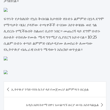
ታዝበናል።
ፍጥነት የታከለበት የኳስ ቅብብል ከታየበት የቡድኑ ልምምድ በኋላ ደግሞ
የማጣቃት ባህሪ ያላቸው ተጫዋቾች ተናበው እየተቀባበሉ ወደ ጎል
ሊደርሱ የሚችሉበት ስልጠና ሲሰጥ ነበር። መጨረሻ ላይ ደግሞ ቡድኑ
ለሁለት ተከፍሎ የሙሉ ሜዳ ግጥሚያ ሲያደርግ አይተናል። 10:25
ሲልም ቡድኑ ቀጣይ ልምምድ በስታዲየሙ ለመስራት ለመጣው
የኢትዮጵያ ብሔራዊ ቡድን ሜዳውን አስረክቦ ወጥቷል።
Post
ኢትዮጵያ ንግድ ባንክ ኬንያ ላይ የመጀመሪያ ልምምዱን ሰርቷል
navigation
አዲስ አበባ ከተማ በዋና አሠልጣኙ ዙርያ ውሳኔ አስተላልፏል