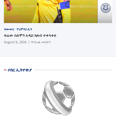
ዝውውር
ፕሪምየር ሊግ
ፍሬው ሰለሞን አዲስ ክለብ ተቀላቀለ
August 8, 2026
ዳንኤል መስፍን
ሶከር ኢትዮጵያ