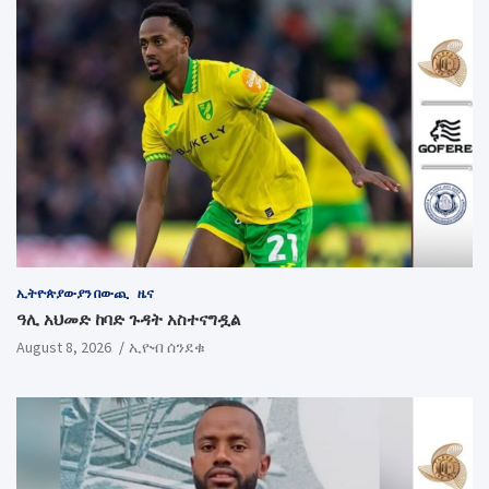
ኢትዮጵያውያን በውጪ
ዜና
ዓሊ አህመድ ከባድ ጉዳት አስተናግዷል
August 8, 2026
ኢዮብ ሰንደቁ