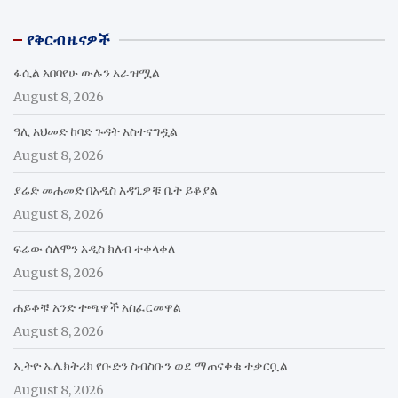
የቅርብ ዜናዎች
ፋሲል አበባየሁ ውሉን አራዝሟል
August 8, 2026
ዓሊ አህመድ ከባድ ጉዳት አስተናግዷል
August 8, 2026
ያሬድ መሐመድ በአዲስ አዳጊዎቹ ቤት ይቆያል
August 8, 2026
ፍሬው ሰለሞን አዲስ ክለብ ተቀላቀለ
August 8, 2026
ሐይቆቹ አንድ ተጫዋች አስፈርመዋል
August 8, 2026
ኢትዮ ኤሌክትሪክ የቡድን ስብስቡን ወደ ማጠናቀቁ ተቃርቧል
August 8, 2026