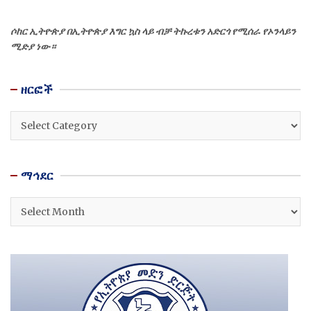
ሶከር ኢትዮጵያ በኢትዮጵያ እግር ኳስ ላይ ብቻ ትኩረቱን አድርጎ የሚሰራ የኦንላይን
ሚድያ ነው።
ዘርፎች
ዘርፎች
ማኅደር
ማኅደር