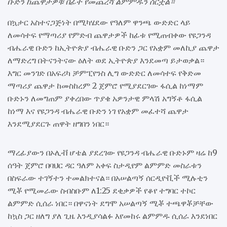
ቡድን ከጨዋታዎቹ በፊት የመጨረሻ ልምምዱን ሰርቷል።
በኳታር አስተናጋጅነት በሚካሄደው የዓለም ዋንጫ ውድድር ላይ
ለመሳተፍ የማጣሪያ የምድብ ጨዋታዎች ከፊቱ የሚጠብቀው የዩጋንዳ
ብሔራዊ ቡድን ከኢትዮጵያ ብሔራዊ ቡድን ጋር የአቋም መለኪያ ጨዋታ
ለማድረግ በትናንትናው ዕለት ወደ ኢትዮጵያ እንደመጣ ይታወቃል።
እግር መንገድ በአፍሪካ ቻምፒየንስ ሊግ ውድድር ለመሳተፍ የቅድመ
ማጣሪያ ጨዋታ ከመስከረም 2 ጀምሮ የሚያደርገው ፋሲል ከነማም
ቡድኑን ለመግጠም ያቀረበው ጥያቄ አዎንታዊ ምላሽ አግኝቶ ፋሲል
ከነማ እና የዩጋንዳ ብሔራዊ ቡድን ነገ የአቋም መፈተሻ ጨዋታ
እንደሚያደርጉ ጠዋት ዘግበን ነበር።
ማረፊያውን በኦሊቭ ሆቴል ያደረገው የዩጋንዳ ብሔራዊ ቡድኑም ዛሬ ከ9
ሰዓት ጀምሮ በባህር ዳር ዓለም አቀፍ ስታዲየም ልምምድ መስራቱን
በስፍራው ተገኝተን ተመልክተናል። በአሠልጣኝ ሰርዲዮቪች ሚሉቲን
ሚቾ የሚመራው ስብስቡም ለ1:25 ደቂቃዎች የቆየ ተግባር ተኮር
ልምምድ ሲሰራ ነበር። በዋናነት ደግሞ አሠልጣኝ ሚቾ ተጫዋቾቻቸው
ከኳስ ጋር ዘለግ ያለ ጊዜ እንዲያሳልፉ እየመከሩ ልምምዱ ሲሰራ እንደነበር