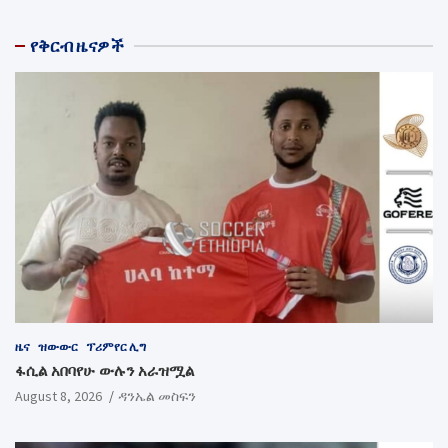
የቅርብ ዜናዎች
ዜና
ዝውውር
ፕሪምየር ሊግ
ፋሲል አበባየሁ ውሉን አራዝሟል
August 8, 2026
ዳንኤል መስፍን