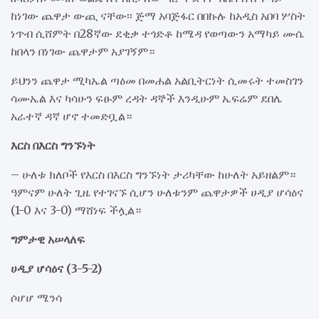
ከነገው ጨዋታ ውጪ ናቸው፡፡ ጅማ አባጅፋር በበኩሉ ከአዲስ አበባ ሦስት
ነጥብ ሲሸምት በ28ኛው ደቂቃ ተጎድቶ ከሜዳ የወጣውን አማካይ ሙሴ
ከበላን በነገው ጨዋታም አያገኝም።
ይህንን ጨዋታ ሚካኤል ጣዕመ በመሐል አልቢትርነት ሲመሩት ተመስገን
ሳሙኤል እና ካሳሁን ፍፁም ረዳት ዳኞች እንዲሁም ኤፍሬም ደበሌ
አራተኛ ዳኛ ሆኖ ተመድቧል።
እርስ በእርስ ግንኙነት
– ሁለቱ ክለቦች የእርስ በእርስ ግንኙነት ታሪካቸው ከሁለት አይዘልም።
ዓምናም ሁለት ጊዜ የተገናኙ ሲሆን ሁለቱንም ጨዋታዎች ሀዲያ ሆሳዕና
(1-0 እና 3-0) ማሸነፍ ችሏል።
ግምታዊ አሠላለፍ
ሀዲያ ሆሳዕና (3-5-2)
ሶሆሆ ሜንሳ