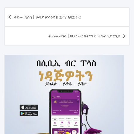
Post
​ቅድመ ዳሰሳ | ሀዲያ ሆሳዕና ከ ጅማ አባጅፋር
navigation
ቅድመ ዳሰሳ | ባህር ዳር ከተማ ከ ቅዱስ ጊዮርጊስ