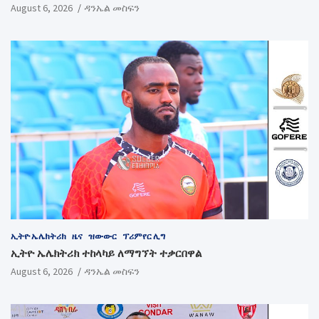
August 6, 2026
ዳንኤል መስፍን
ኢትዮ ኤሌክትሪክ
ዜና
ዝውውር
ፕሪምየር ሊግ
ኢትዮ ኤሌክትሪክ ተከላካይ ለማግኘት ተቃርበዋል
August 6, 2026
ዳንኤል መስፍን