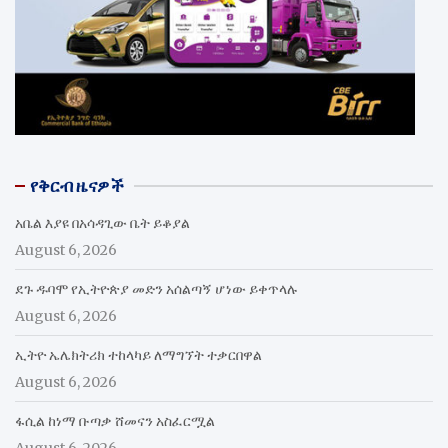
የቅርብ ዜናዎች
አቤል እያዩ በአሳዳጊው ቤት ይቆያል
August 6, 2026
ደጉ ዱባሞ የኢትዮጵያ መድን አሰልጣኝ ሆነው ይቀጥላሉ
August 6, 2026
ኢትዮ ኤሌክትሪክ ተከላካይ ለማግኘት ተቃርበዋል
August 6, 2026
ፋሲል ከነማ ቡጣቃ ሸመናን አስፈርሟል