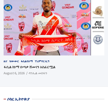
ዜና
ዝውውር
ፋሲል ከነማ
ፕሪምየር ሊግ
ፋሲል ከነማ ቡጣቃ ሸመናን አስፈርሟል
August 6, 2026
ዳንኤል መስፍን
ሶከር ኢትዮጵያ