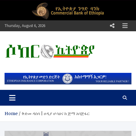
Skip
to
content
Thursday, August 6, 2026
ሶከር ኢትዮጵያ
የኢትዮጵያ እግርኳስ ድምፅ !
Home
​ቅድመ ዳሰሳ | ሀዲያ ሆሳዕና ከ ጅማ አባጅፋር