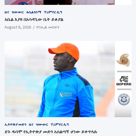
ዜና
ዝውውር
ፋሲል ከነማ
ፕሪምየር ሊግ
አቤል እያዩ በአሳዳጊው ቤት ይቆያል
August 6, 2026
ዳንኤል መስፍን
ኢትዮጵያ መድን
ዜና
ዝውውር
ፕሪምየር ሊግ
ደጉ ዱባሞ የኢትዮጵያ መድን አሰልጣኝ ሆነው ይቀጥላሉ