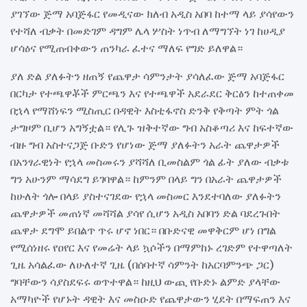
ያገኘው ጅማ አባጅፋር የመዲናው ክለብ አዲስ አበባ ከተማ ላይ ያሳየውን
የተሻለ ብቃት በመድገም ዳግም ሌላ ሦስት ነጥብ ለማግኘት ነገ ከሀዲያ
ሆሳዕና የሚጠብቀውን ጠንካራ ፈተና ማለፍ የግድ ይለዋል።
ያለ ድል ያለፉትን ዘጠኝ የጨዋታ ሳምንታት ያሳለፈው ጅማ አባጅፋር
በርካታ የተጫዋቾች ምርጫን እና የተጫዋች አደራደር ቅርፅን ከተጠቀመ
በኋላ የማሸነፍን ሚስጢር በዳዊት እስቲፋኖስ ድንቅ የቅጣት ምት ጎል
ታግዞም ቢሆን አግኝቷል። የሊጉ ዝቅተኛው ግብ አስቆጣሪ እና ከፍተኛው
ብዙ ግብ አስተናጋጅ ቡድን የሆነው ጅማ ያለፉትን አራት ጨዋታዎች
በአንፃራዊነት የኋላ መስመሩን ያሻሻለ ቢመስልም ጎል ፊት ያለው ብቃቱ
ግን አሁንም ማሳደግ ይገባዋል። ከምንም በላይ ግን በአራት ጨዋታዎች
ከሁለት ጎሎ በላይ ያስተናገደው የኋላ መስመር እንደተባለው ያለፉትን
ጨዋታዎች መጠነኛ መሻሻል ያሳየ ሲሆን አዲስ አበባን ድል ባደረጉበት
ጨዋታ ደግሞ ይበልጥ ጥሩ ሆኖ ነበር። በቡድናዊ መዋቅርም ሆነ በግል
የሚሰነዘሩ የዐየር እና የመሬት ላይ ኳሶችን በማምከኑ ረገድም የተዋጣለት
ጊዜ አሳልፈው ለሁለተኛ ጊዜ (በሰባተኛ ሳምንት ከአርባምንጭ ጋር)
ግባቸውን ሳያስደፍሩ ወጥተዋል። ከዚህ ውጪ የቡድኑ ልምድ ያላቸው
አማካዮች የሆኑት ዳዊት እና መስዑድ የጨዋታውን ሂደት በማፍጠን እና