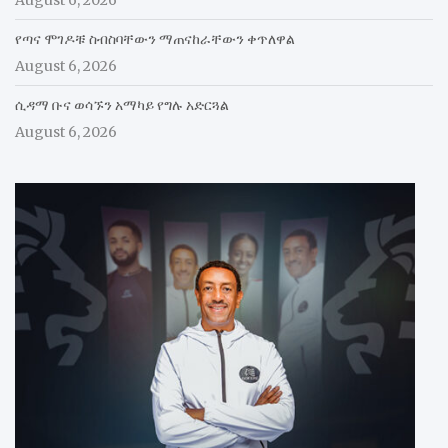
August 6, 2026
የጣና ሞገዶቹ ስብስባቸውን ማጠናከራቸውን ቀጥለዋል
August 6, 2026
ሲዳማ ቡና ወሳኙን አማካይ የግሉ አድርጓል
August 6, 2026