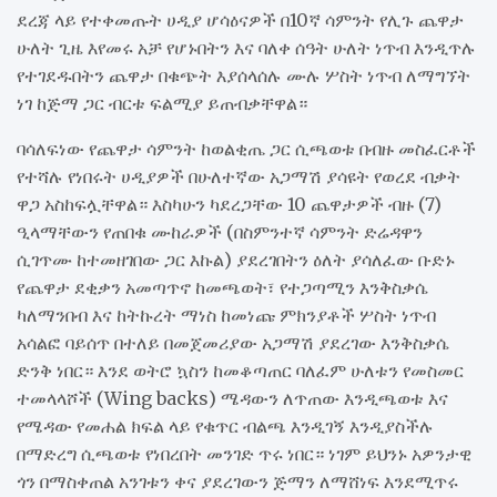
ደረጃ ላይ የተቀመጡት ሀዲያ ሆሳዕናዎች በ10ኛ ሳምንት የሊጉ ጨዋታ
ሁለት ጊዜ እየመሩ አቻ የሆኑበትን እና ባለቀ ሰዓት ሁለት ነጥብ እንዲጥሉ
የተገደዱበትን ጨዋታ በቁጭት እያሰላሰሉ ሙሉ ሦስት ነጥብ ለማግኘት
ነገ ከጅማ ጋር ብርቱ ፍልሚያ ይጠብቃቸዋል።
ባሳለፍነው የጨዋታ ሳምንት ከወልቂጤ ጋር ሲጫወቱ በብዙ መስፈርቶች
የተሻሉ የነበሩት ሀዲያዎች በሁለተኛው አጋማሽ ያሳዩት የወረደ ብቃት
ዋጋ አስከፍሏቸዋል። እስካሁን ካደረጋቸው 10 ጨዋታዎች ብዙ (7)
ዒላማቸውን የጠበቁ ሙከራዎች (በስምንተኛ ሳምንት ድሬዳዋን
ሲገጥሙ ከተመዘገበው ጋር እኩል) ያደረገበትን ዕለት ያሳለፈው ቡድኑ
የጨዋታ ደቂቃን አመጣጥኖ ከመጫወት፣ የተጋጣሚን እንቅስቃሴ
ካለማንበብ እና ከትኩረት ማነስ ከመነጩ ምክንያቶች ሦስት ነጥብ
አሳልፎ ባይሰጥ በተለይ በመጀመሪያው አጋማሽ ያደረገው እንቅስቃሴ
ድንቅ ነበር። እንደ ወትሮ ኳስን ከመቆጣጠር ባለፈም ሁለቱን የመስመር
ተመላላሾች (Wing backs) ሜዳውን ለጥጠው እንዲጫወቱ እና
የሜዳው የመሐል ክፍል ላይ የቁጥር ብልጫ እንዲገኝ እንዲያስችሉ
በማድረግ ሲጫወቱ የነበረበት መንገድ ጥሩ ነበር። ነገም ይህንኑ አዎንታዊ
ጎን በማስቀጠል አንገቱን ቀና ያደረገውን ጅማን ለማሸነፍ እንደሚጥሩ