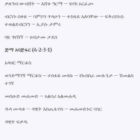
ቃለዓብ ውብሸት – እሸቱ ግርማ – ሄኖክ አርፊጮ
ብርሃኑ በቀለ – ሳምሶን ጥላሁን – ተስፋዬ አለባቸው – ፍቅረየሱስ
ተወልደብርሃን – ኢያሱ ታምሩ
ባዬ ገዛኸኝ – ሀብታሙ ታደሰ
ጅማ አባጅፋር (4-2-3-1)
አላዛር ማርቆስ
ወንድማገኝ ማርቆስ – ተስፋዬ መላኩ – የአብስራ ሙሉጌታ – ሽመልስ
ተገኝ
መስዑድ መሐመድ – አልሳሪ አልመሐዲ
ዱላ ሙላቱ – ዳዊት እስጢፋኖስ – መሐመድኑር ናስር
ዳዊት ፍቃዱ