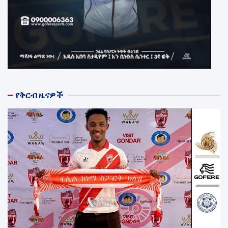
የቅርብ ዜናዎች