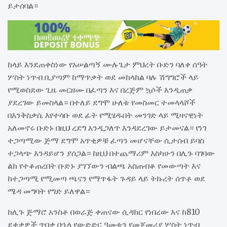
ይታሰባል።
ከላይ እንደጠቀስነው የአሠልጣኝ ሙሉጌታ ምህረት ቡድን ባለቀ ሰዓት
ሦስት ነጥብ ቢያጣም ከማጥቃት ወደ መከላከል ባሉ ሽግግሮች ላይ
የሚወስደው ጊዜ መርዘሙ በፈጣን እና በረጅም ኳሶች እንዲጠቃ
ያደረገው ይመስላል። በተለይ ደግሞ ሁለቱ የመስመር ተመላላሾች
በእንቅስቃሴ እየተሳቡ ወደ ፊት የሚሄዱበት መንገድ ላይ ሚዛናዊነት
አለመኖሩ ቡድኑ በዚህ ረደግ እንዲጋለጥ እንዳደረገው ይታመናል። የነገ
ተጋጣሚው ጅማ ደግሞ አጥቂዎቹ ፈጣን መሆናቸው ሲታሰብ ይባስ
ተጋላጭ እንዳይሆን ያሰጋል። ከዚህ በተጨማሪም እስካሁን በሊጉ ባገባው
ልክ የተቆጠረበት ቡድኑ ያገኘውን ብልጫ አስጠብቆ የመውጣት እና
ከተጋጣሚ የሚመጣ ጫናን የማጥፋት ጉዳይ ላይ ትኩረት ሰጥቶ ወደ
ሜዳ መግባት የግድ ይለዋል።
ከሊጉ ጅማሮ አንስቶ በወራጅ ቀጠናው ሲዳክር የነበረው እና ከ810
ደቂቃዎች ጥበቃ በኋላ የውድድር ዓመቱን የመጀመሪያ ሦስት ነጥብ