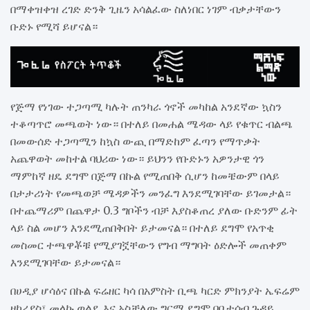
በማቀዝቀዝ ረገድ ድንቅ ጊዜን አሳልፈው ስለነበር ነገም ብቃታቸውን
ቡድኑ የሚሻ ይሆናል።
የጅማ የነገው ተጋጣሚ ካሉት ጠንካራ ጎኖች መካከል አንደኛው ኳስን
ተቆጣጥሮ መጫወት ነው። በተለይ በመሐል ሜዳው ላይ የቁጥር ብልጫ
በመውሰድ ተጋጣሚን ከኳስ ውጪ በማድከም ፈጣን የማጥቃት
አጨዋወት መከተል ባህሪው ነው። ይህንን የቡድኑን አዎንታዊ ጎን
ማምከኛ ዘዴ ደግሞ በጅማ በኩል የሚጠበቅ ሲሆን ከመቼውም በላይ
በታታሪነት የመጫወቻ ሜዳዎችን መንፈግ እንደሚገባቸው ይገመታል።
በተጨማሪም በጨዋታ 0.3 ግቦችን ብቻ እያስቆጠረ ያለው ቡድንም ፊት
ላይ ስል መሆን እንደሚጠበቅበት ይታመናል። በተለይ ደግሞ የአጥቂ
መስመር ተጫዋቾቹ የሚያገኟቸውን የግብ ማግባት ዕድሎች መጠቀም
እንደሚገባቸው ይታመናል።
በሀዲያ ሆሳዕና በኩል ፍሬዘር ካሳ በአምስት ቢጫ ካርድ ምክንያት ኤፍሬም
ዘካሪያስ፣ መላኩ ወልዴ እና አስቻለው ግርማ ደግሞ በቤተሰብ ጉዳይ