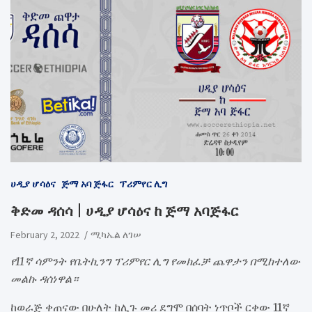
ሀዲያ ሆሳዕና
ጅማ አባ ጅፋር
ፕሪምየር ሊግ
​ቅድመ ዳሰሳ | ሀዲያ ሆሳዕና ከ ጅማ አባጅፋር
February 2, 2022
ሚካኤል ለገሠ
የ11ኛ ሳምንት የቤትኪንግ ፕሪምየር ሊግ የመክፈቻ ጨዋታን በሚከተለው
መልኩ ዳሰነዋል።
ከወራጅ ቀጠናው በሁለት ከሊጉ መሪ ደግሞ በሰባት ነጥቦች ርቀው 11ኛ