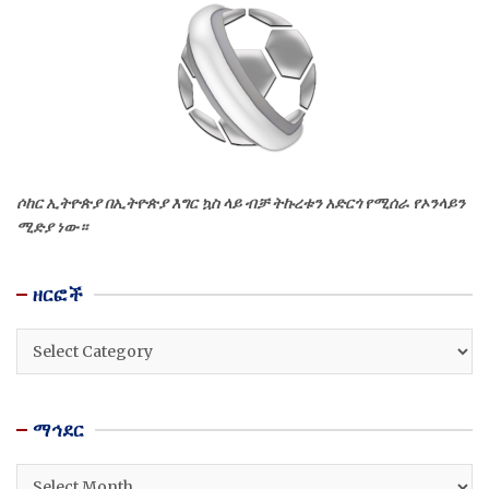
ሶከር ኢትዮጵያ በኢትዮጵያ እግር ኳስ ላይ ብቻ ትኩረቱን አድርጎ የሚሰራ የኦንላይን
ሚድያ ነው።
ዘርፎች
ዘርፎች
ማኅደር
ማኅደር