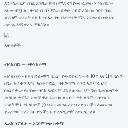
እንቅስቃሴም በጎል እንዲታጀብ በማድረግ የመክፈቻውን ጎል በስሙ
አስመዝግቧል። ተባረክን በ73ኛው ደቂቃ ቀይሮ እስከ ወጣበት ጊዜ
ድረስም ወረቀት ላይ ከተሰለፈበት የአጥቂነት ሚና እየወረደ ቡድኑን
ጠጣራ ለማድረግ ሞክሯል።
አጥቂዎች
ብሩክ በየነ – ሀዋሳ ከተማ
ብሩክ ቡድኑ ሀዋሳ ድሬዳዋን ሲረታ የውድድር ዓመቱ 10ኛ እና 11ኛ ጎሉን
በግራ እና ቀኝ እግሩ አስቆጥሯል። በተጋጣሚ ሳጥን አይምሬ ሆኖ
በጨዋታው የታየው ብሩክ ኤፍሬም ያስቆጠረውንም ግብ በመስመሮች
መካከል ተገኝቶ አመቻችቶ አቀብሏል። በዋናነት ደግሞ ፍጥነቱን
ተጠቅሞ ከተከላካዮች ጀርባ እና መሀል እየገባ አደጋዎችን ለመፍጠር
ያደረገው ጥረት በቡድናችን ቦታ እንዲያገኝ አድርጎታል።
ኤሪክ ካፓይቶ – አርባምንጭ ከተማ