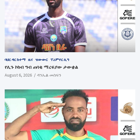
ባህር ዳር ከተማ
ዜና
ዝውውር
ፕሪምየር ሊግ
የሊጉ ኮከብ ግብ ጠባቂ ማረፍያው ታውቋል
August 6, 2026
ዳንኤል መስፍን