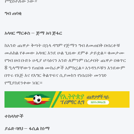
የሚከተለው ነው።
ግብ ጠባቂ
አላዛር ማርቆስ – ጅማ አባ ጅፋር
ከአንድ ጨዋታ ቅጣት በኋላ ዳግም የጅማን ግብ ለመጠበቅ በብረቶቹ
መሐከል የቆመው አላዛር እንደ ሁል ጊዜው ደምቆ ታይቷል። ቁመታሙ
የግብ ዘብ ቡድኑ ሀዲያ ሆሳዕናን አንድ ለምንም በረታበት ጨዋታ በቁጥር
8 ዒላማቸውን የጠበቁ ሙከራዎች አምክኗል። አንዳንዶቹን እንደውም
በጥሩ የእጅ እና የእግር ቅልጥፍና ሲያመክን የነበረበት መንገድ
የሚያስደንቀው ነበር።
ተከላካዮች
ያሬድ ባየህ – ፋሲል ከነማ