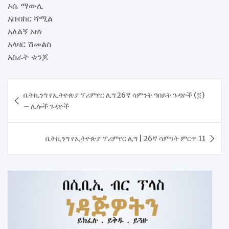
ኦሴ ማውሊ
አቡበከር ሻሚል
አለልኝ አዘነ
አላዛር ሽመልስ
አስራት ቱንጆ
Post
ቤትኪንግ የኢትዮጵያ ፕሪምየር ሊግ 26ኛ ሳምንት ዓበይት ጉዳዮች (፬)
navigation
– ሌሎች ጉዳዮች
ቤትኪንግ የኢትዮጵያ ፕሪምየር ሊግ | 26ኛ ሳምንት ምርጥ 11