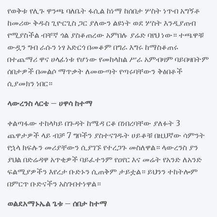
የወቅቱ የሊጉ ዋንጫ ባለቤት ፋሲል ከነማ ከሰበታ ሦስት ነጥብ አግኝቶ
ከመሪው ቅዱስ ጊዮርጊስ ጋር ያለውን ልዩነት ወደ ሦስት እንዲያጠብ
የሚያስችል ብቸኛ ጎል ያስቆጠረው አምበሉ ያሬድ ባየህ ነው። ተጫዋቹ
ውዷን ግብ ራሱን ነፃ አድርጎ በመቆም በግራ እግሩ ከማስቆጠሩ
በተጨማሪ ዋና ሀላፊነቱ የሆነው የመከላከል ሥራ አምብዛም ባይበዛበትም
ሰበታዎች በመልሶ ማጥቃት ለመውጣት የጣሩባቸውን ቅፅበቶች
ሲያመክን ነበር።
ላውረንስ ላርቴ – ሀዋሳ ከተማ
ቀልጣፋው ተከላካይ በጉዳት ከሜዳ ርቆ በነበረባቸው ያለፉት 3
ጨዋታዎች ላይ ብቻ 7 ግቦችን ያስተናገዱት ሀይቆቹ በዚህኛው ሳምንት
የኋላ ክፍሉን መሪያቸውን ሲያገኙ የተረጋጉ መስለዋል። ላውረንስ ያን
ያህል በድሬዳዋ አጥቂዎች ባይፈተንም የዐየር እና መሬት የአንድ ለአንድ
ፍልሚያዎችን እየረታ ቡድኑን ሲጠቅም ታይቷል። ይህንን ተከትሎም
በምርጥ ቡድናችን አስገብተነዋል።
ወልደአማኑኤል ጌቱ – ሰበታ ከተማ