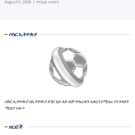
August 5, 2026
ዳንኤል መስፍን
ሶከር ኢትዮጵያ
ሶከር ኢትዮጵያ በኢትዮጵያ እግር ኳስ ላይ ብቻ ትኩረቱን አድርጎ የሚሰራ የኦንላይን
ሚድያ ነው።
ዘርፎች