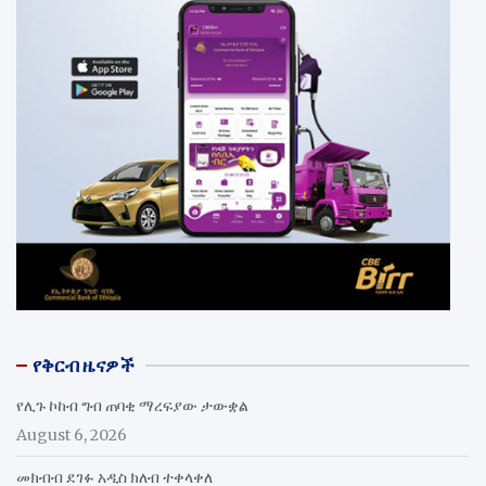
የቅርብ ዜናዎች
የሊጉ ኮከብ ግብ ጠባቂ ማረፍያው ታውቋል
August 6, 2026
መክብብ ደገፉ አዲስ ክለብ ተቀላቀለ