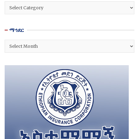
ዘርፎች
ማኅደር
ማኅደር