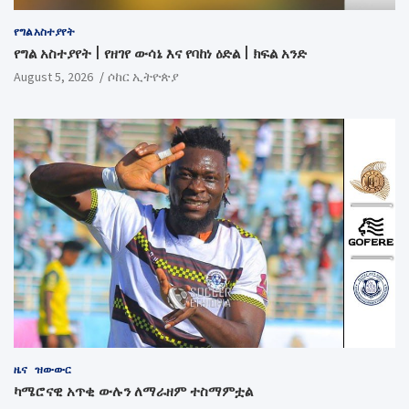
የግል አስተያየት
የግል አስተያየት | የዘገየ ውሳኔ እና የባከነ ዕድል | ክፍል አንድ
August 5, 2026
ሶከር ኢትዮጵያ
ዜና
ዝውውር
ካሜሮናዊ አጥቂ ውሉን ለማራዘም ተስማምቷል