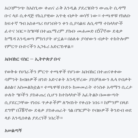
አርባምንጭ ከአስጊው ቀጠና ራቅ እንዲል ያደረገበትን ውጤት ሲዳማ
ቡና ላይ ሲቀዳጅ የኬኒያዊው አጥቂ ብቃት ወሳኝ ነው። ተጫዋቹ የክለቡ
ከፍተኛ ግብ አስቆጣሪ የሆነበትን ቀን ሲያሳልፍ ለሲዳማ ተከላካዮች
ፈተና ነበር። ከግቦቹ በተጨማሪም ያኩቡ መሐመድ በ57ኛው ደቂቃ
ከሜዳ እንዲወጣ ምክንያት ሆኗል። በዕለቱ ያሳየውን ብቃት ተከትሎም
የምርጥ ቡድናችን አጋፋሪ አድርገነዋል።
አቡበከር ናስር – ኢትዮጵያ ቡና
የወቅቱ የሀገራችን ምርጥ ተጫዋች የሆነው አቡበከር በተጠናቀቀው
ሳምንት ከብዙዎች ዘንድ አድናቆት እንዲቸረው ያስቻለውን ሌላ የብቃት
ልዕልና አስመልክቷል። ተጫዋቹ ቡድኑ ከመመራት ተነስቶ አዳማን ሲረታ
ሁለት ግቦችን ያስቆጠረ ሲሆን ከተከላካዮች አፈትልኮ በመውጣት
ሲያደርጋቸው የነበሩ ጥቃቶችም ለግብነት የቀረቡ ነበሩ። ከምንም በላይ
ደግሞ በ78ኛው ደቂቃ ያስቆጠራት ጎል በግርምት የብዙዎች ቅንድብ ወደ
ላይ እንዲሰቀል ያደረገች ነበረች።
አሠልጣኝ