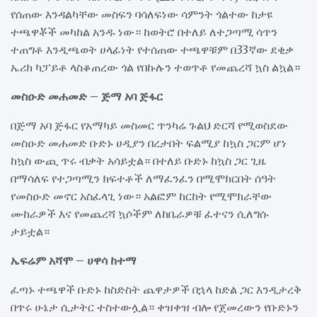
የሰጠው እንዳልካቸው መስፍን ባሳለፍነው ሳምንት ጎልተው ከታዩ
ተጫዋቾች መካከል አንዱ ነው። ከወትሮ በተለይ ለተጋጣሚ ሳጥን
ተጠግቶ እንዲጫወት ሀላፊነት የተሰጠው ተጫዋቹም በ33ኛው ደቂቃ
ኤሪክ ካፓይቶ ላስቆጠረው ጎል የበኩሉን ተወጥቶ የመጨረሻ ኳስ ልኳል።
መስዑድ መሐመድ – ጅማ አባ ጅፋር
በጅማ አባ ጅፋር የአማካይ መስመር ጥንካሬ ጉልህ ድርሻ የሚወስደው
መስዑድ መሐመድ ቡድኑ ሀዲያን በረታበት ፍልሚያ ከኳስ ጋርም ሆነ
ከኳስ ውጪ ጥሩ ብቃት አሳይቷል። በተለይ ቡድኑ ከኳስ ጋር ጊዜ
በማሳለፍ የተጋጣሚን ክፍተቶች ለማፈንፈን በሚሞክርበት ሰዓት
የመስዑድ መኖር አስፈላጊ ነው። አልፎም ከርከት የሚሞክራቸው
ሙከራዎች እና የመጨረሻ ኳሶችም ለከቤራዎቹ ፈተናን ሲለግሱ
ታይቷል።
ኤፍሬም አሻሞ – ሀዋሳ ከተማ
ፈጣኑ ተጫዋች ቡድኑ ከስድስት ጨዋታዎች በኋላ ከድል ጋር እንዲታረቅ
በጥሩ ሁኔታ ሲታትር ተስተውሏል። ቀዝቀዝ ብሎ የጀመረውን የቡድኑን