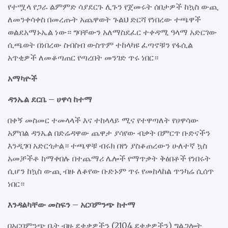
የተሟላ የጋራ ልምምድ ሳያደርጉ ሊጉን የጀመሩት ሰበታዎች ከኳስ ውጪ
ለመንቀሳቀስ በመረጡት አጨዋወት ጉልህ ድርሻ የነበረው ተጫዋች
ወልደአማኑኤል ነው። ግባቸውን አለማስደፈር ተቀዳሚ ዓላማ አድርገው
ሲጫወት በነበረው ስብስብ ውስጥም ተከላካዩ ፈጣኖቹን የፋሲል
አጥቂዎች ለመቆጣጠር የጣረበት መንገድ ጥሩ ነበር።
አማካዮች
ዳንኤል ደርቤ – ሀዋሳ ከተማ
በቀኝ መስመር ተመላላች እና ተከላላይ ሚና የተዋጣለት የሀዋሳው
አምበል ዳንኤል በድሬዳዋው ጨዋታ ያሳየው ብቃት በምርጥ ቡድናችን
እንዲገባ አድርጎታል። ተጫዋቹ ብሩክ በየነ ያስቆጠረውን ሁለተኛ ኳስ
አመቻችቶ ከማቀበሉ በተጨማሪ ሌሎች የማጥቃት ቅፅበቶች የነበሩት
ሲሆን ከኳስ ውጪ ብዙ ለቆየው ቡድኑም ጥሩ የመከላከል ጥንካሬ ሲሰጥ
ነበር።
እንዳልካቸው መስፍን – አርባምንጭ ከተማ
በአርባምንጭ ቤት ብዙ ደቂቃዎችን (2104 ደቂቃዎችን) ግልጋሎት