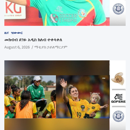
ዜና
ዝውውር
መክብብ ደገፉ አዲስ ክለብ ተቀላቀለ
August 6, 2026
ማቲያስ ኃይለማርያም