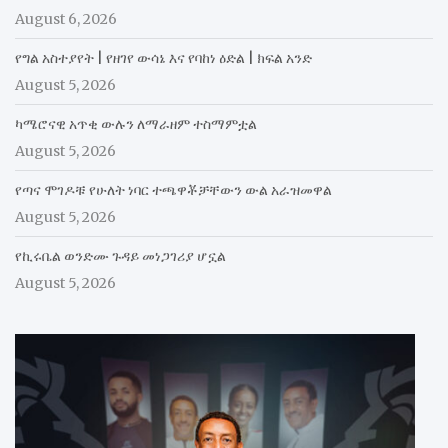
August 6, 2026
የግል አስተያየት | የዘገየ ውሳኔ እና የባከነ ዕድል | ክፍል አንድ
August 5, 2026
ካሜሮናዊ አጥቂ ውሉን ለማራዘም ተስማምቷል
August 5, 2026
የጣና ሞገዶቹ የሁለት ነባር ተጫዋቾቻቸውን ውል አራዝመዋል
August 5, 2026
የኪሩቤል ወንድሙ ጉዳይ መነጋገሪያ ሆኗል
August 5, 2026