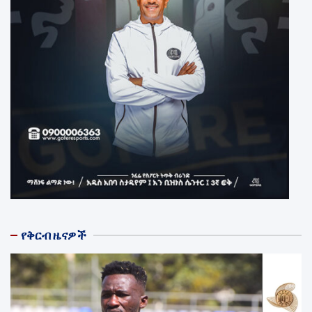
የቅርብ ዜናዎች