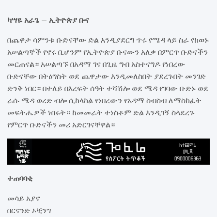
ካሣዬ አራጌ – ኢትዮጵያ ቡና
በጨዋታ ሳምንቱ ቡድናቸው ድል እንዲያደርግ ጥሩ የሜዳ ላይ ስራ የከወኑ
አሠልጣኞች የኖሩ ቢሆንም የኢትዮጵያ ቡናውን አለቃ በምርጥ ቡድናችን
መርጠናል። አሠልጣኙ በአዳማ ገና በጊዜ ግብ አስተናግዶ የነበረው
ቡድናቸው በትዕግስት ወደ ጨዋታው እንዲመለስበት ያደረጉበት መንገድ
ድንቅ ነበር። በተለይ በእረፍት ሰዓት ተሻሽሎ ወደ ሜዳ የገባው ቡድኑ ወደ
ራሱ ሜዳ ወረድ ብሎ ሲከላከል የነበረውን የአዳማ ስብስብ ለማስከፈት
መፍትሔዎች ነበሩት። ከመመራት ተነስቶም ድል እንዲገኝ ስላደረጉ
የምርጥ ቡድናችን መሪ አድርገናቸዋል።
ተጠባባቂ
መሳይ አያኖ
በርናንድ ኦቺንግ