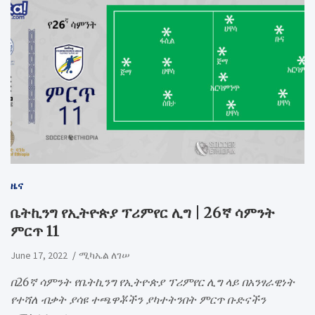
ዜና
ቤትኪንግ የኢትዮጵያ ፕሪምየር ሊግ | 26ኛ ሳምንት
ምርጥ 11
June 17, 2022
ሚካኤል ለገሠ
በ26ኛ ሳምንት የቤትኪንግ የኢትዮጵያ ፕሪምየር ሊግ ላይ በአንፃራዊነት
የተሻለ ብቃት ያሳዩ ተጫዋቾችን ያካተትንበት ምርጥ ቡድናችን