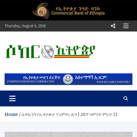
Skip
to
content
Thursday, August 6, 2026
ሶከር ኢትዮጵያ
የኢትዮጵያ እግርኳስ ድምፅ !
Home
ቤትኪንግ የኢትዮጵያ ፕሪምየር ሊግ | 26ኛ ሳምንት ምርጥ 11