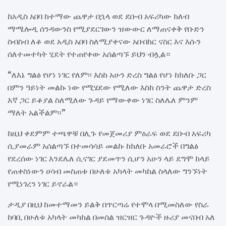
ከአዲስ አበባ ከተማው ጨዋታ በኋላ ወደ ደቡብ አፍሪካው ክለብ
ማሜሎዲ ሰንዳውንስ የሚያደርገውን ዝውውር ለማጠናቀቅ የቡድን
ስብስብ ለቆ ወደ አዲስ አበባ ስለሚያቀናው አቡበከር ናስር እና እሱን
ሰለተመተካት ሂደት የተጠየቀው አሰልጣኙ ይህን ብሏል።
“ለእኔ ግልፅ የሆነ ነገር የለም፡፡ እስከ አሁን ድረስ ግልፅ የሆነ ከክለቡ ጋር
በምን ዓይነት መልኩ ነው የሚሄደው የሚለው እስከ ስንት ጨዋታ ድረስ
እኛ ጋር ይቆያል ስለሚለው ጉዳይ የማውቀው ነገር ስለሌለ ምንም
ማለት አልችልም፡፡”
ከዚህ ቀደምም ተጫዋቹ በሊጉ የመጀመሪያ ምዕራፍ ወደ ደቡብ አፍሪካ
ሲያመራም አሰልጣኙ በተመሳሳይ መልኩ ከክለቡ አመራሮች በግልፅ
የደረሰው ነገር እንደሌለ ሲናገር ያደመጥን ሲሆን አሁን ላይ ደግሞ ከላይ
የጠቀስነውን ሀሳብ መስጠቱ በሁለቱ አካላት መካከል ስላለው ግንኙነት
የሚነገረን ነገር ይኖራል።
ታዲያ በዚህ ከመተማመን ይልቅ በጥርጣሬ የተሞላ በሚመስለው የስራ
ከባቢ በሁለቱ አካላት መካከል በመሰል ዝርዝር ጉዳዮች ዙሪያ መናበብ አለ