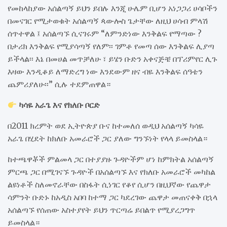
የመከላከያው አሰልጣኝ ይህን ይበሉ እንጂ ሁሌም ቢሆን አነጋጋሪ ሀሳቦችን
በመናገር የሚታወቁት አሰልጣኝ ጳውሎስ ጌታቸው ለዚህ ሀሳብ ምላሽ
ሰጥተዋል ፤ አሰልጣኙ ሲናገሩም “ለምንድነው እንቅልፍ የማጣው ?
በታሪክ እንቅልፍ የሚያሳጣኝ የለም፡፡ ገምቶ የመጣ ሰው እንቅልፍ ሊያጣ
ይችላል፡፡ እኔ በመሀል መጥቻለሁ ፣ ይሄን ቡድን አቀናጅቼ በፕሪምየር ሊጉ
እዛው እንዲቆይ ለማድረግ ነው እንደውም ዘና ብዬ እንቅልፍ ሰዓቴን
ጨምሪያለሁ፡፡” ሲሉ ተደምጠዋል።
ካሳዬ አራጌ እና የክለቡ ቦርድ
በ2011 ክረምት ወደ ኢትዮጵያ ቡና ከተመለሰ ወዲህ አሰልጣኝ ካሳዬ
አራጌ በሂደት ከክለቡ አመራሮች ጋር ያለው ግንኙነት የላላ ይመስላል።
ከተጫዋቾች ምልመላ ጋር በተያያዙ ጉዳዮችም ሆነ ከምክትል አሰልጣኝ
ምርጫ ጋር በሚገናኙ ጉዳዮች በአሰልጣኙ እና የክለቡ አመራሮች መካከል
ልዩነቶች ስለመኖራቸው በስፋት ሲነገር የቆየ ሲሆን በዚህኛው የጨዋታ
ሳምንት ቡድኑ ከአዲስ አበባ ከተማ ጋር ካደረገው ጨዋታ መጠናቀቅ በኋላ
አሰልጣኙ የሰጠው አስተያየት ይህን ጥርጣሬ ይበልጥ የሚያረጋግጥ
ይመስላል።