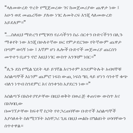
“ላለመውረድ ጥረት የሚጀመረው ገና ከመጀመሪያው ጨዋታ ነው ፤
አሁን ወደ መጨረሻው ያለው ነገር ለመትረፍ እንጂ ላለመውረድ
አይደለም።”
“…..ስለዚህ ማድረግ የሚገባን የራሳችንን ስራ ሰርተን ቡድናችንን በሊጉ
ማቆየት ነው እንጂ በሁለተኛው ዙር የምታደርገው የትኛውም ጨዋታ
በጣም ወሳኝ ነው ፤ እኛም ሆነ ሌሎች ቡድኖች መጀመሪያ ጨርሰን
መጥተን ቢሆን ኖሮ እዚህ ነገር ውስጥ አንገባም ነበር።”
“ሊጉ ደስ የሚል ሂደት ላይ ይገኛል እናንተም እንደምትሉት አብዛኞቹ
አሰልጣኞች እኔንም ጨምሮ ነፍስ ውጪ ነፍስ ግቢ ላይ ሆነን ሳንተኛ ቁጭ
ብለን ነጥብ ስንደምር እና ስንቀንስ አያደርን ነው።”
አሰልጣኙ በአስተያየታቸው በዚህ ወቅት በወራጅ ቀጠናው ውስጥ እና
በአካባቢው
በመገኘታቸው ከፍተኛ ስጋት የተጋረጠባቸው ቡድኖች አሰልጣኞች
እያሳለፉት ስለሚገኙት አስቸጋሪ ጊዜ በዚህ መልኩ በግልፅነት ሀሳባቸውን
ሰጥተዋል።