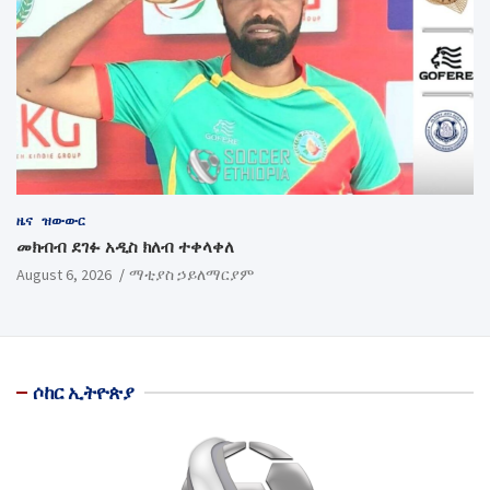
ዜና
ዝውውር
መክብብ ደገፉ አዲስ ክለብ ተቀላቀለ
August 6, 2026
ማቲያስ ኃይለማርያም
ሶከር ኢትዮጵያ