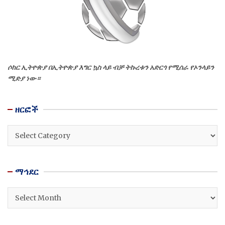
ሶከር ኢትዮጵያ በኢትዮጵያ እግር ኳስ ላይ ብቻ ትኩረቱን አድርጎ የሚሰራ የኦንላይን
ሚድያ ነው።
ዘርፎች
ዘርፎች
ማኅደር
ማኅደር