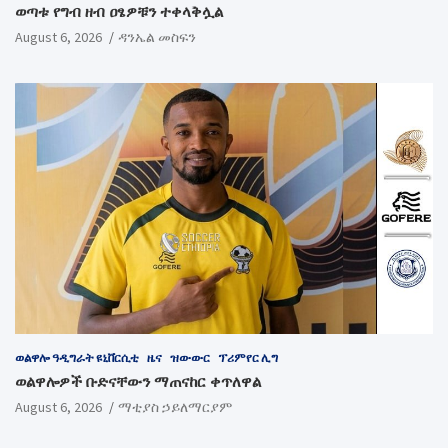
ወጣቱ የግብ ዘብ ዐፄዎቹን ተቀላቅሏል
August 6, 2026
ዳንኤል መስፍን
ወልዋሎ ዓዲግራት ዩኒቨርሲቲ
ዜና
ዝውውር
ፕሪምየር ሊግ
ወልዋሎዎች ቡድናቸውን ማጠናከር ቀጥለዋል
August 6, 2026
ማቲያስ ኃይለማርያም