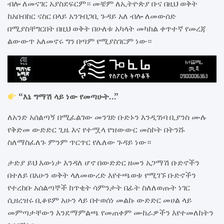
ብሎ ለመናገር አያስደፍርም። መቼም ለኢትዮጵያ ቡና በዚህ ወቅት
ከአቡበከር ናስር በላይ አንገብጋቢ ጉዳይ አለ ብሎ ለመውሰድ
በሚያስቸግርበት በዚህ ወቅት በሁለቱ አካላት መካከል ቀጥተኛ የመረጃ
ልውውጥ አለመኖሩ ግን በጣም የሚያስገርም ነው።
“እኔ ግማሽ ላይ ነው የመጣሁት…”
ለአንድ አሰልጣኝ በሚፈልገው መንገድ ቡድኑን እንዲገነባ ቢያንስ ሙሉ
የቅድመ ውድድር ጊዜ እና የተሟላ የዝውውር መስኮት በትንሹ
ስለማስፈለጉ ምንም ጥርጥር የሌለው ጉዳይ ነው።
ታድያ ይህ እውነታ እንዳለ ሆኖ በውድድር ዘመን አጋማሽ ቡድኖችን
በተለይ በአሁን ወቅት ላለመውረድ እየተጫወቱ የሚገኙ ቡድኖችን
የተረከቡ አሰልጣኞች ከጥቂት ሳምንታት በፊት ስለለወጡት ነገር
ሲዘረዝሩ ቢቆዩም አሁን ላይ በተወሰነ መልኩ ውድድር መሀል ላይ
መምጣታቸውን እንደማምልጫ የመጠቀም ሙከራዎችን እየተመለከትን