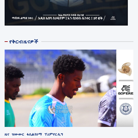
የቅርብ ዜናዎች
ዜና
ዝውውር
ፋሲል ከነማ
ፕሪምየር ሊግ