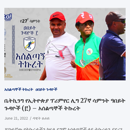
አሰልጣኞች ትኩረት
ዐበይት ጉዳዮች
ቤትኪንግ የኢትዮጵያ ፕሪምየር ሊግ 27ኛ ሳምንት ዓበይት
ጉዳዮች (፫) – አሰልጣኞች ትኩረት
June 21, 2022
ዳዊት ፀሐዬ
ሦስተኛው የትኩረታችን ክፍል ደግሞ አሰልጣኞች ላይ ትኩረቱን ያደረገ