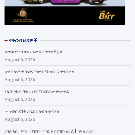
የቅርብ ዜናዎች
ወጣቱ የግብ ዘብ ዐፄዎቹን ተቀላቅሏል
August 6, 2026
ወልዋሎዎች ቡድናቸውን ማጠናከር ቀጥለዋል
August 6, 2026
የሊጉ ኮከብ ግብ ጠባቂ ማረፍያው ታውቋል
August 6, 2026
መክብብ ደገፉ አዲስ ክለብ ተቀላቀለ
August 6, 2026
የግል አስተያየት | የዘገየ ውሳኔ እና የባከነ ዕድል | ክፍል አንድ