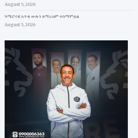
August 5, 2026
ካሜሮናዊ አጥቂ ውሉን ለማራዘም ተስማምቷል
August 5, 2026