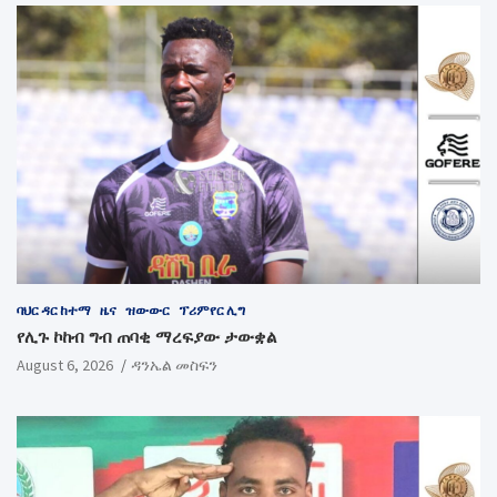
ባህር ዳር ከተማ
ዜና
ዝውውር
ፕሪምየር ሊግ
የሊጉ ኮከብ ግብ ጠባቂ ማረፍያው ታውቋል
August 6, 2026
ዳንኤል መስፍን