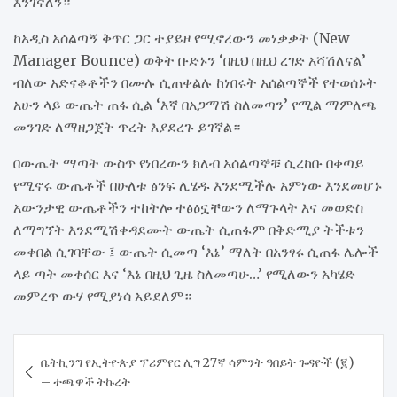
እንገኛለን።
ከአዲስ አሰልጣኝ ቅጥር ጋር ተያይዞ የሚኖረውን መነቃቃት (New
Manager Bounce) ወቅት ቡድኑን ‘በዚህ በዚህ ረገድ አሻሽለናል’
ብለው አድናቆቶችን በሙሉ ሲጠቀልሉ ከነበሩት አሰልጣኞች የተወሰኑት
አሁን ላይ ውጤት ጠፋ ሲል ‘እኛ በአጋማሽ ስለመጣን’ የሚል ማምለጫ
መንገድ ለማዘጋጀት ጥረት እያደረጉ ይገኛል።
በውጤት ማጣት ውስጥ የነበረውን ክለብ አሰልጣኞቹ ሲረከቡ በቀጣይ
የሚኖሩ ውጤቶች በሁለቱ ፅንፍ ሊሄዱ እንደሚችሉ አምነው እንደመሆኑ
አውንታዊ ውጤቶችን ተከትሎ ተፅዕኗቸውን ለማጉላት እና መወድስ
ለማግኘት እንደሚሽቀዳደሙት ውጤት ሲጠፋም በቅድሚያ ትችቱን
መቀበል ሲገባቸው ፤ ውጤት ሲመጣ ‘እኔ’ ማለት በአንፃሩ ሲጠፋ ሌሎች
ላይ ጣት መቀሰር እና ‘እኔ በዚህ ጊዜ ስለመጣሁ…’ የሚለውን አካሄድ
መምረጥ ውሃ የሚያነሳ አይደለም።
Post
ቤትኪንግ የኢትዮጵያ ፕሪምየር ሊግ 27ኛ ሳምንት ዓበይት ጉዳዮች (፪)
navigation
– ተጫዋች ትኩረት