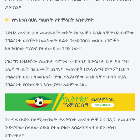
ይሆናል።
የዮሐንስ ሳህሌ ግልፅነት የተሞላበት አስተያየት
በድህረ ጨዋታ ቃለ መጠይቆች ወቅት የሀገራችን አሰልጣኞች በአብዛኛው
በግልፅነት ሀሳቦችን ከመስጠት ይልቅ በተድበሰበሰ መልኩ ነገሮችን
አለባብሰው ማለፍ የተለመደ መንገድ ነው።
ነገር ግን በዚህኛው የጨዋታ ሳምንት መከላከያ ከወላይታ ድቻ ካለ ግብ
በአቻ ውጤት ከፈፀሙት ጨዋታ መጠናቀቅ በኋላ ለወትሮውም ቢሆን
በግልፅነት ሀሳብ ለመስጠት ችግር የሌለባቸው አሰልጣኝ ዮሐንስ ሳህሌ
በግልፅነት የሰነዘሩትን አስተያየት አድምጠናል።
በቀጣይ ቡድኑ ስለሚጠብቁት ቀሪ ሦስት ጨዋታዎች እና በሊጉ ለመቆየት
ቡድናቸው ስላለው ዕድል የተጠየቁት አሰልጣኙ ተከታዩን ሀሳብ
ሰጥተዋል።