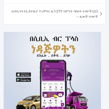
ቤትኪንግ የኢትዮጵያ ፕሪምየር ሊግ 27ኛ ሳምንት ዓበይት ጉዳዮች (፬)
– ሌሎች ጉዳዮች