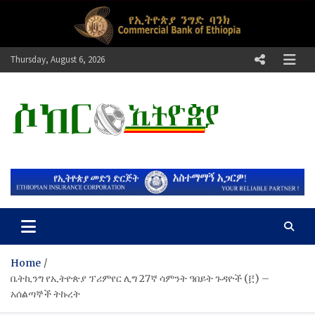
Skip
to
content
Thursday, August 6, 2026
ሶከር ኢትዮጵያ
የኢትዮጵያ እግርኳስ ድምፅ !
Home
ቤትኪንግ የኢትዮጵያ ፕሪምየር ሊግ 27ኛ ሳምንት ዓበይት ጉዳዮች (፫) –
አሰልጣኞች ትኩረት