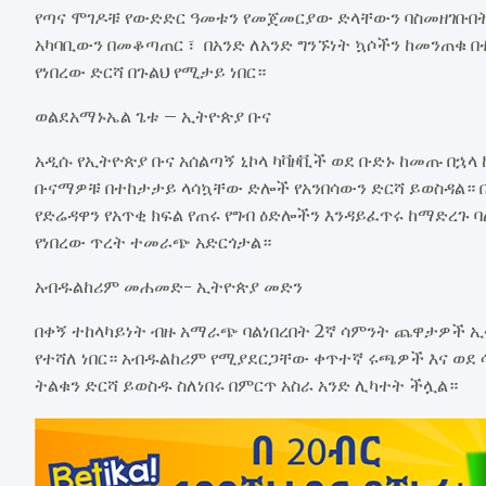
የጣና ሞገዶቹ የውድድር ዓመቱን የመጀመርያው ድላቸውን ባስመዘገቡበት 
አካባቢውን በመቆጣጠር ፣ በአንድ ለአንድ ግንኙነት ኳሶችን ከመንጠቁ 
የነበረው ድርሻ በጉልህ የሚታይ ነበር።
ወልደአማኑኤል ጌቱ – ኢትዮጵያ ቡና
አዲሱ የኢትዮጵያ ቡና አሰልጣኝ ኒኮላ ካቫዞቪች ወደ ቡድኑ ከመጡ በኋላ
ቡናማዎቹ በተከታታይ ላሳኳቸው ድሎች የአንበሳውን ድርሻ ይወስዳል። 
የድሬዳዋን የአጥቂ ክፍል የጠሩ የግብ ዕድሎችን እንዳይፈጥሩ ከማድረጉ ባ
የነበረው ጥረት ተመራጭ አድርጎታል።
አብዱልከሪም መሐመድ- ኢትዮጵያ መድን
በቀኝ ተከላካይነት ብዙ አማራጭ ባልነበረበት 2ኛ ሳምንት ጨዋታዎች ኢ
የተሻለ ነበር። አብዱልከሪም የሚያደርጋቸው ቀጥተኛ ሩጫዎች እና ወደ 
ትልቁን ድርሻ ይወስዱ ስለነበሩ በምርጥ አስራ አንድ ሊካተት ችሏል።