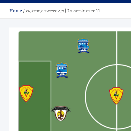
Home
የኢትዮጵያ ፕሪምየር ሊግ | 2ኛ ሳምንት ምርጥ 11