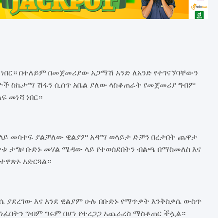
 ነበር። በተለይም በመጀመሪያው አጋማሽ አንድ ለአንድ የተገናኘባቸውን
ዮች ስኬታማ ሽፋን ሲሰጥ አቤል ያለው ላስቆጠራት የመጀመሪያ ግብም
ፍ መነሻ ነበር።
ላይ መሳተፍ ያልቻለው ዊልያም አዳማ ወላይታ ድቻን በረታበት ጨዋታ
ቃቱ ታግዞ ቡድኑ መሃል ሜዳው ላይ የተወሰደበትን ብልጫ በማስመለስ እና
ተዋጽኦ አድርጓል።
ቃሴ ያደረገው እና እንደ ዊልያም ሁሉ በቡድኑ የማጥቃት እንቅስቃሴ ውስጥ
ያሸነፈበትን ግብም ግሩም በሆነ የተረጋጋ አጨራረስ ማስቆጠር ችሏል።