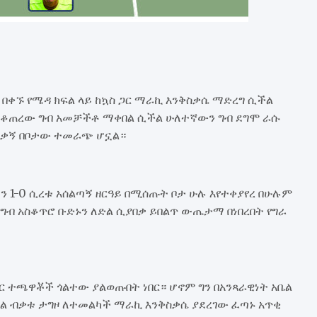
ቀኙ የሜዳ ክፍል ላይ ከኳስ ጋር ማራኪ እንቅስቃሴ ማድረግ ሲችል
ላስቆጠረው ግብ አመቻችቶ ማቀበል ሲችል ሁለተኛውን ግብ ደግሞ ራሱ
ናቃኝ በቦታው ተመራጭ ሆኗል።
 1-0 ሲረቱ አሰልጣኝ ዘርዓይ በሚሰጡት ቦታ ሁሉ እየተቀያየረ በሁሉም
ግብ አስቆጥሮ ቡድኑን ለድል ሲያበቃ ይበልጥ ውጤታማ በነበረበት የግራ
ር ተጫዋቾች ጎልተው ያልወጡበት ነበር። ሆኖም ግን በአንጻራዊነት አቤል
ግል ብቃቱ ታግዞ ለተመልካች ማራኪ እንቅስቃሴ ያደረገው ፈጣኑ አጥቂ