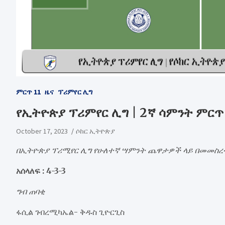
ምርጥ 11
ዜና
ፕሪምየር ሊግ
የኢትዮጵያ ፕሪምየር ሊግ | 2ኛ ሳምንት ምርጥ 
October 17, 2023
ሶከር ኢትዮጵያ
በኢትዮጵያ ፕሪሚየር ሊግ የሁለተኛ ሣምንት ጨዋታዎች ላይ በመመስረት
አሰላለፍ : 4-3-3
ግብ ጠባቂ
ፋሲል ገብረሚካኤል- ቅዱስ ጊዮርጊስ