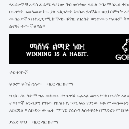
የፈረሠኞቹ አዲስ ፈራሚ የሆነው ግብ ጠባቂው ፋሲል ገብረሚካኤል ተከ
በፍጥነት በመላመድ ከፍ ያለ ግልጋሎት እየሰጠ ይገኛል። በዚህ ሳምንት 
ሙከራዎችን በተደጋጋሚ ከማዳኑ ባሻገር የበረከት ወንድሙን የፍጹም ቅ
ልናካትተው ችለናል።
ተከላካዮች
ፍፁም ፍትሕዓለው – ባህር ዳር ከተማ
የባህር ዳር ከተማ ግራ መስመር ተጫዋቹ ፍራኦል መንግሥቱ በጉዳት አ
ተጫዋች እንዲሆን የገባው የክለቡ የታዳጊ ፍሬ የሆነው ፍጹም መስመሩን
አድርጓል ። ለቡድኑ ውጤት ማማር የራሱን አስተዋፅኦ በማድረጉም በቦ
ያሬድ ባየህ – ባህር ዳር ከተማ