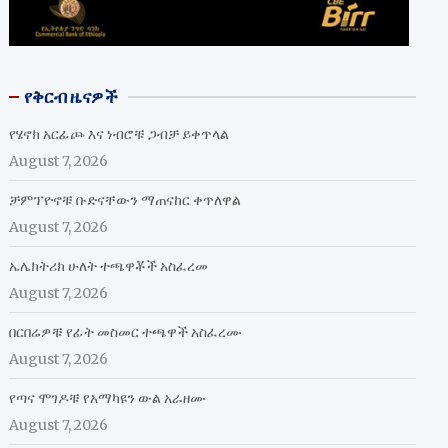
የቅርብ ዜናዎች
የሄኖክ አርፊጮ እና ነብሮቹ ጋብቻ ይቀጥላል
August 7, 2026
ቻምፕዮኖቹ ቡድናቸውን ማጠናከር ቀጥለዋል
August 7, 2026
ኤሌክትሪክ ሁለት ተጫዋቾች አስፈረመ
August 7, 2026
በርበሬዎቹ የፊት መስመር ተጫዋች አስፈረሙ
August 7, 2026
የጣና ሞገዶቹ የአማካዩን ውል አራዘሙ
August 7, 2026