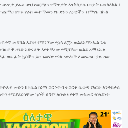
ጨዋታ ያሬድ ባየህ የመቻልን የማጥቃት እንቅስቃሴ በንቃት በመከላከል ፣
በተጨማሪ በጥሩ የራስ መተማመን የቡድኑን አጋሮችን በማገዝ በኩል
 ከፍተኛ መሻሻል እያሳየ የሚገኘው የኋላ ደጀኑ ወልደአማኑኤል ጌቱ
በብዙዎች ዘንድ አድናቆት እየተቸረው የሚገኘው ወልደ አማኑኤል
ለፈ ወደ ፊት ኳሶችን ይዞ በመሄድ የጎል ዕድሎች ለመፍጠር ያደርገው
ትዮጵያ መድን ከፋሲል ከነማ ጋር ነጥብ ተጋርቶ ሲወጣ የእርሱ እንቅስቃሴ
ሳጥን የሚያደርሳቸው ኳሶች ደግሞ ለቡድኑ የቀኝ መስመር የበላይነት