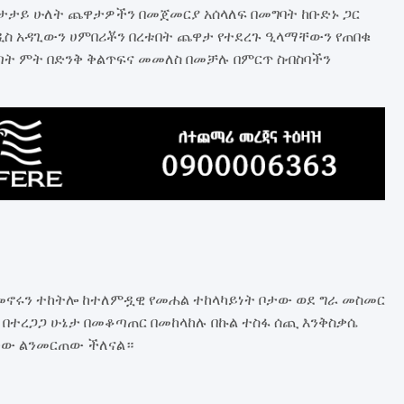
ታታይ ሁለት ጨዋታዎችን በመጀመርያ አሰላለፍ በመግባት ከቡድኑ ጋር
አዲስ አዳጊውን ሀምበሪቾን በረቱበት ጨዋታ የተደረጉ ዒላማቸውን የጠበቁ
ጣት ምት በድንቅ ቅልጥፍና መመለስ በመቻሉ በምርጥ ስብስባችን
ለመኖሩን ተከትሎ ከተለምዷዊ የመሐል ተከላካይነት ቦታው ወደ ግራ መስመር
 በተረጋጋ ሁኔታ በመቆጣጠር በመከላከሉ በኩል ተስፋ ሰጪ እንቅስቃሴ
ታው ልንመርጠው ችለናል።