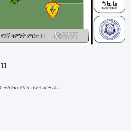
11
 ተከታዩን ምርጥ ቡድን ሰርተናል።