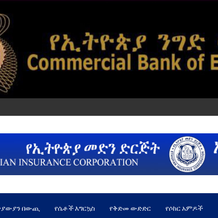
ጵያውያን በውጪ
የሴቶች እግርኳስ
የቅድመ ውድድር
የሶከር አምዶች