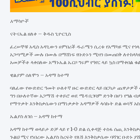
አማካዮች
ናትናኤል ዘለቀ – ቅዱስ ጊዮርጊስ
ፈረሠኞቹ አዲስ አዳጊውን ሀምበሪቾ ዱራሜን ሲረቱ የአማካዩ ሚና የጎላ
አጋጣሚዎች ሙሉ በሙሉ በማሸነፍ የቡድኑን ሚዛን በመጠበቅ ለተከላካ
አመቻችቶ ላቀበለው አማኑኤል ኤርቦ ግሩም የዓየር ላይ ኳስ በማቀበል ቁል
ዊልያም ሰለሞን – አዳማ ከተማ
ባለፈው የውድድር ዓመት ሁለተኛ ዙር ውድድር ላይ በርካታ ጨዋታዎች 
ግን በሁለተኛው አጋማሽ ተቀይሮ ወደ ሜዳ ቢገባም ድንቅ በሆነ የግል ብ
የማጥቃት እንቅስቃሴውን በማነቃቃት አዳማዎች ላሳኩት ድል ወሳኝ አስ
ኤልያስ ለገሰ – አዳማ ከተማ
አዳማ ከተማ ወላይታ ድቻ ላይ የ 1-0 ድል ሲቀዳጅ ተስፋ ሰጪ እንቅስ
ጉልህ ሚና የነበረው ኤልያስ ከረፍት የለሽ እንቅስቃሴው ባሻገር ቡድኑ 