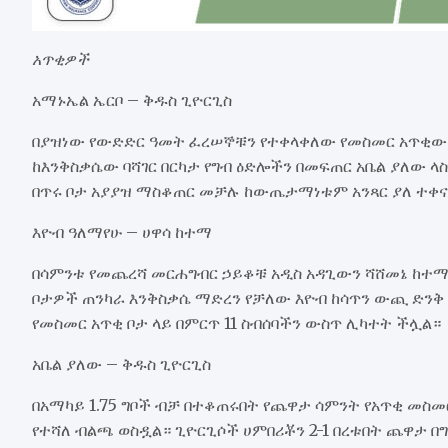
አጥቂዎች
አማኑኤል ኤርቦ – ቅዱስ ጊዮርጊስ
በያዝነው የውድድር ዓመት ፈረሠኞቹን የተቀላቀለው የመስመር አጥቂው በ
ከእንቅስቃሴው ባሻገር በርካታ የግብ ዕድሎችን በመፍጠር አቤል ያለው 
በጥሩ ቦታ አያያዝ ማስቆጠር መቻሉ ከውጤታማነቱም አንጻር ያለ ተቀ
እዮብ ዓለማየሁ – ሀዋሳ ከተማ
በሳምንቱ የመጨረሻ መርሐግብር ኃይቆቹ አዲስ አዳጊውን ሻሸመኔ ከተማን
ቦታዎች ጠንካራ እንቅስቃሴ ማድረን የቻለው እዮብ ከሳጥን ውጪ ድንቅ 
የመስመር አጥቂ ቦታ ላይ በምርጥ 11 ስብሰባችን ውስጥ ሊካተት ችሏል።
አቤል ያለው – ቅዱስ ጊዮርጊስ
በአማካይ 1.75 ግቦች ብቻ በተቆጠሩበት የጨዋታ ሳምንት የአጥቂ መስመ
የተሻለ ብልጫ ወስዷል። ጊዮርጊሶች ሀምበሪቾን 2-1 በረቱበት ጨዋታ በ