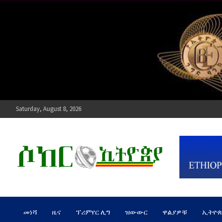
Skip
to
content
Saturday, August 8, 2026
ሶከር ኢትዮጵያ
የኢትዮጵያ እግርኳስ ድምፅ !
መነሻ
ዜና
ፕሪምየር ሊግ
ዝውውር
ዋልያዎቹ
ኢትዮ