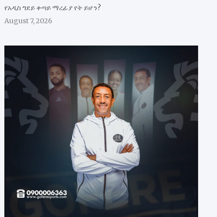
የአዲስ ግደይ ቀጣይ ማረፊያ የት ይሆን?
August 7, 2026