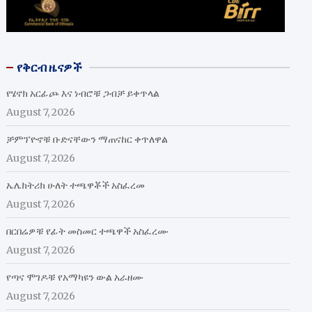
የቅርብ ዜናዎች
የሄኖክ አርፊጮ እና ነብሮቹ ጋብቻ ይቀጥላል
August 7, 2026
ቻምፕዮኖቹ ቡድናቸውን ማጠናከር ቀጥለዋል
August 7, 2026
ኤሌክትሪክ ሁለት ተጫዋቾች አስፈረመ
August 7, 2026
በርበሬዎቹ የፊት መስመር ተጫዋች አስፈረሙ
August 7, 2026
የጣና ሞገዶቹ የአማካዩን ውል አራዘሙ
August 7, 2026