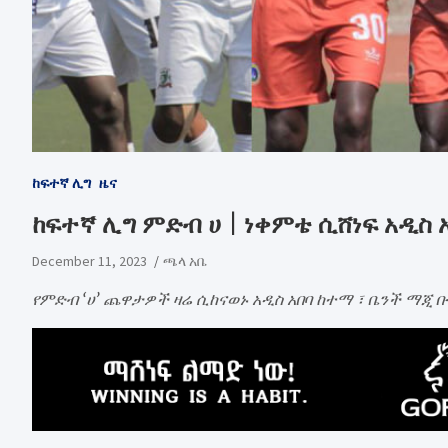
ከፍተኛ ሊግ
ዜና
ከፍተኛ ሊግ ምድብ ሀ | ነቀምቴ ሲሸነፍ አዲስ 
December 11, 2023
ጫላ አቤ
የምድብ ‘ሀ’ ጨዋታዎች ዛሬ ሲከናወኑ አዲስ አበባ ከተማ ፣ ቤንች ማጂ 