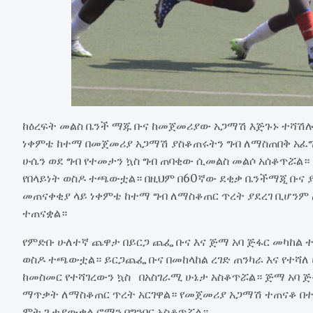
ከዕረፍት መልስ ቤንች ማጁ ቡና ከመጀመሪያው አጋማሽ እጅጉኑ ተሻሽሎ
ነቀምቴ ከተማ በመጀመሪያ አጋማሽ ያስቆጠሩትን ግብ ለማስጠበቅ አፈ
ሁሴን ወደ ግብ የተመታን ኳስ ግብ ጠባቂው ሲመልስ መልሶ አሰቆጥሯል።
የበላይነት ወስዶ ተጫውቷል። በዚህም በ60ኛው ደቂቃ ቤንችማጂ ቡና ያ
መጠናቀቂያ ላይ ነቀምቴ ከተማ ግብ ለማስቆጠር ጥረት ያደረገ ቢሆንም
ተጠናቋል።
የምድቡ ሁለተኛ ጨዋታ በይርጋ ጨፌ ቡና እና ጅማ አባ ጅፋር መካከል 
ወስዶ ተጫውቷል። ይርጋጨፌ ቡና በመከላከል ረገድ ጠንካራ እና የተሻለ
ከመስመር የተሻገረውን ኳስ በአስገራሚ ሁኔታ አስቆጥሯል። ጅማ አባ
ማጥቃት ለማስቆጠር ጥረት አርገዋል። የመጀመሪያ አጋማሽ ተጠናቆ በተ
ምት ጌታያውቃል ሮማን በግንባር አስቆጥሯል።