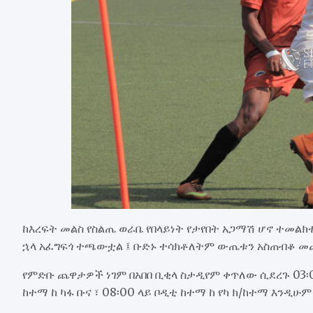
ከእረፍት መልስ የስልጤ ወራቤ የበላይነት የታየበት አጋማሽ ሆኖ ተመልክተ
ኋላ አፈግፍጎ ተጫውቷል ፤ ቡድኑ ተሳክቶለትም ውጤቱን አስጠብቆ መ
የምድቡ ጨዋታዎች ነገም በአበበ ቢቂላ ስታዲየም ቀጥለው ሲደረጉ 03፡00 
ከተማ ከ ካፋ ቡና ፣ 08፡00 ላይ ቦዲቲ ከተማ ከ የካ ክ/ከተማ እንዲ