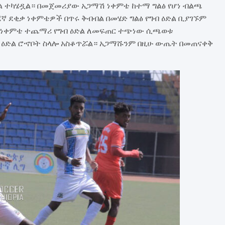
ል ተካሄዷል። በመጀመሪያው አጋማሽ ነቀምቴ ከተማ ግልፅ የሆነ ብልጫ
 ደቂቃ ነቀምቴዎች በጥሩ ቅብብል በመሄድ ግልፅ የግብ ዕድል ቢያገኙም
ት ነቀምቴ ተጨማሪ የግብ ዕድል ለመፍጠር ተጭነው ሲጫወቱ
ብ ዕድል ሮኆቦት ስላሎ አስቆጥሯል። አጋማሹንም በዚሁ ውጤት በመጠናቀቅ