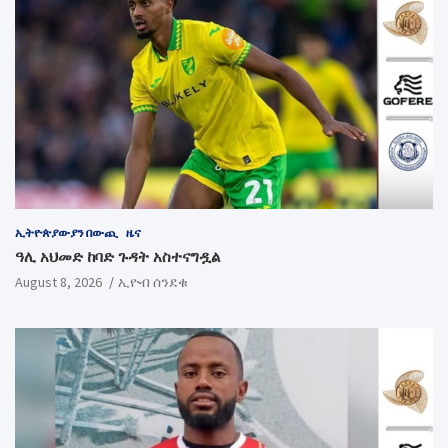
ኢትዮጵያውያን በውጪ
ዜና
ዓሊ አህመድ ከባድ ጉዳት አስተናግዷል
August 8, 2026
ኢዮብ ሰንደቁ