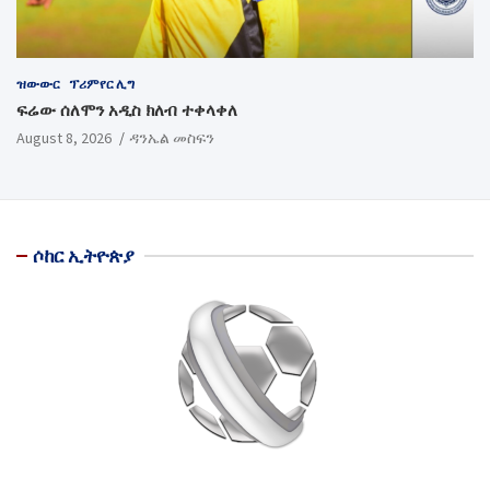
ዝውውር
ፕሪምየር ሊግ
ፍሬው ሰለሞን አዲስ ክለብ ተቀላቀለ
August 8, 2026
ዳንኤል መስፍን
ሶከር ኢትዮጵያ