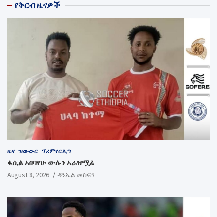
የቅርብ ዜናዎች
ዜና
ዝውውር
ፕሪምየር ሊግ
ፋሲል አበባየሁ ውሉን አራዝሟል
August 8, 2026
ዳንኤል መስፍን