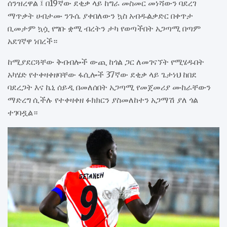
ሰንዝረዋል ፤ በ19ኛው ደቂቃ ላይ ከግራ መስመር መነሻውን ባደረገ
ማጥቃት ሀብታሙ ንጉሴ ያቀበለውን ኳስ አብዱልቃድር በቀጥታ
ቢመታም ኳሷ የግቡ ቋሚ ብረትን ታካ የወጣችበት አጋጣሚ በጣም
አደገኛዋ ነበረች።
ከሚያደርጓቸው ቅብብሎች ውጪ ከጎል ጋር ለመገናኘት የሚሄዱበት
አካሄድ የተቀዛቀዘባቸው ፋሲሎች 37ኛው ደቂቃ ላይ ጌታነህ ከበደ
ባደረጋት እና ኬኒ ሰይዲ በመለሰበት አጋጣሚ የመጀመሪያ ሙከራቸውን
ማድረግ ሲችሉ የተቀዛቀዘ ፉክክርን ያስመለከተን አጋማሽ ያለ ጎል
ተገባዷል።