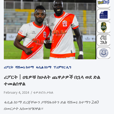
ሪፖርት
ሻሸመኔ ከተማ
ፋሲል ከነማ
ፕሪምየር ሊግ
ሪፖርት | ዐፄዎቹ ከሁለት ጨዋታዎች በኋላ ወደ ድል
ተመልሰዋል
February 4, 2024
ቴዎድሮስ ታከለ
ፋሲል ከነማ ደረጃቸውን ያሻሻሉበትን ድል ሻሸመኔ ከተማን 2ለ0
በመርታት አስመዝግበዋል።