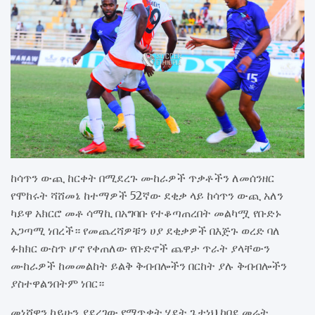
ከሳጥን ውጪ ከርቀት በሚደረጉ ሙከራዎች ጥቃቶችን ለመሰንዘር
የሞከሩት ሻሸመኔ ከተማዎች 52ኛው ደቂቃ ላይ ከሳጥን ውጪ አለን
ካይዋ አክርሮ መቶ ሳማኪ በአግባቡ የተቆጣጠረበት መልካሟ የቡድኑ
አጋጣሚ ነበረች። የመጨረሻዎቹን ሀያ ደቂቃዎች በእጅጉ ወረድ ባለ
ፉክክር ውስጥ ሆኖ የቀጠለው የቡድኖች ጨዋታ ጥራት ያላቸውን
ሙከራዎች ከመመልከት ይልቅ ቅብብሎችን በርከት ያሉ ቅብብሎችን
ያስተዋልንበትም ነበር።
መነሻዋን ከይሁን ያደረገው የማጥቃት ሂደት ጌታነህ ከበደ መሬት