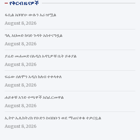
የቅርብ ዜናዎች
ፋሲል አበባየሁ ውሉን አራዝሟል
August 8, 2026
ዓሊ አህመድ ከባድ ጉዳት አስተናግዷል
August 8, 2026
ያሬድ መሐመድ በአዲስ አዳጊዎቹ ቤት ይቆያል
August 8, 2026
ፍሬው ሰለሞን አዲስ ክለብ ተቀላቀለ
August 8, 2026
ሐይቆቹ አንድ ተጫዋች አስፈርመዋል
August 8, 2026
ኢትዮ ኤሌክትሪክ የቡድን ስብስቡን ወደ ማጠናቀቁ ተቃርቧል
August 8, 2026