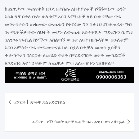
ከጨዋታው መጠናቀቅ በኋላ በተሰጡ አስተያየቶች የሻሸመኔው ረዳት
አሰልጣኝ በቀለ ቡሎ ሁለቱም አርባ አምስቶች ላይ ቡድናቸው ጥሩ
መንቀሳቀሱን ጠቁመው ውጤቱን የቀየረው ግን ጌታነህ ያስቆጠራት ግብ
በተጫዋቾቻቸው ስህተት መሆኑ ለውጤቱ አስተዋጽኦ ማድረጉን ሲናገሩ
በአንፃሩ የፋሲል ከነማው አሰልጣኝ ውበቱ አባተ በበኩላቸው በሁለቱም
አርባ አምስት ጥሩ ተጫውተናል ካሉ በኋላ በተቻለ መጠን ኳሶችን
ተቆጣጥረን በዕርጋታ ለመሄድ ጥረት በሚደረግበት ወቅት መጣደፎች
እንደነበሩ እና ሜዳውም ለጨዋታ ምቹ አለመሆኑን ገልፀዋል።
Post
ሪፖርት | ሀይቆቹ ድል አድርገዋል
navigation
ሪፖርት | የ17 ዓመት በታች ሴቶች ብሔራዊ ቡድን አሸንፏል