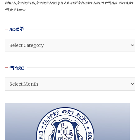
ሶከር ኢትዮጵያ በኢትዮጵያ እግር ኳስ ላይ ብቻ ትኩረቱን አድርጎ የሚሰራ የኦንላይን
ሚድያ ነው።
ዘርፎች
ዘርፎች
ማኅደር
ማኅደር