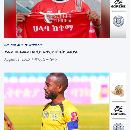
ዜና
ዝውውር
ፕሪምየር ሊግ
ያሬድ መሐመድ በአዲስ አዳጊዎቹ ቤት ይቆያል
August 8, 2026
ዳንኤል መስፍን