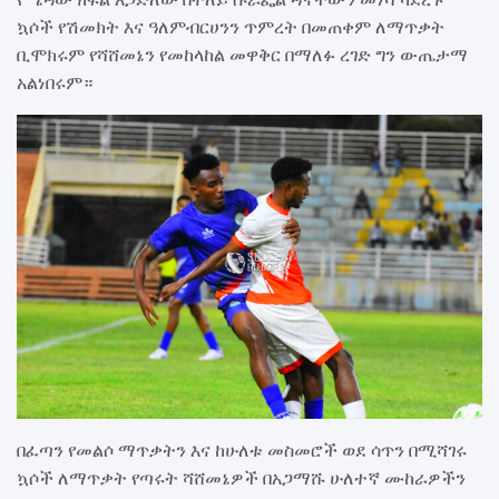
ኳሶች የሽመክት እና ዓለምብርሀንን ጥምረት በመጠቀም ለማጥቃት
ቢሞክሩም የሻሸመኔን የመከላከል መዋቅር በማለፉ ረገድ ግን ውጤታማ
አልነበሩም።
በፈጣን የመልሶ ማጥቃትን እና ከሁለቱ መስመሮች ወደ ሳጥን በሚሻገሩ
ኳሶች ለማጥቃት የጣሩት ሻሸመኔዎች በአጋማሹ ሁለተኛ ሙከራዎችን