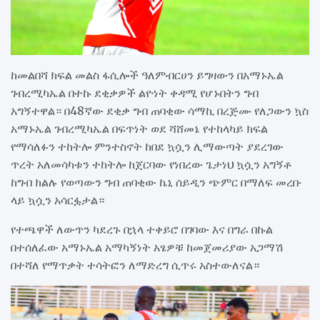
ከመልበሻ ክፍል መልስ ፋሲሎች ዓለምብርሀን ይግዛውን በአማኑኤል
ገብረሚካኤል በተኩ ደቂቃዎች ልዮነት ቀዳሚ የሆኑበትን ግብ
አግኝተዋል። በ48ኛው ደቂቃ ግብ ጠባቂው ሳማኪ በረጅሙ የለጋውን ኳስ
አማኑኤል ገብረሚካኤል በፍጥነት ወደ ሻሸመኔ የተከላካይ ክፍል
የማሳለፉን ተከትሎ ምንተስኖት ከበደ ኳሷን ሊማውጣት ያደረገው
ጥረት አለመሳካቱን ተከትሎ ከጀርባው የነበረው ጌታነህ ኳሷን አግኝቶ
ከግብ ክልሉ የወጣውን ግብ ጠባቂው ኬኒ ሰይዲን ጭምር በማለፍ መረቡ
ላይ ኳሷን አሳርፏታል።
የተጫዋች ለውጥን ካደረጉ በኋላ ተቀይሮ በገባው እና በግራ በኩል
በተሰለፈው አማኑኤል አማካኝነት አፄዎቹ ከመጀመሪያው አጋማሽ
በተሻለ የማጥቃት ተሳትፎን ለማድረግ ሲጥሩ አስተውለናል።