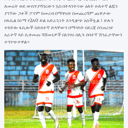
ለመሬት ወደ ውስጥያሻገረውን ኳስ በትላንትናው ዕለት ሁለተኛ ልጁን
ያገኘው ጋቶች ፓኖም ከመረብ በማዋሀድ በመጨረሻም ጨዋታው
በፋሲል ከነማ የ2ለ0 ድል አድራጊነት እንዲቋጭ አስችሏል ፤ ድሉን
ተከትሎ ፋሲሎች ስድስተኛ ድላቸውን በማሳካት በደረጃ ሰንጠረዡ
አራተኛ ላይ ሲቀመጡ ሻሸመኔዎች በአንፃሩ በሊጉ ሰባተኛ ሽንፈታቸውን
ተጎንጭተዋል።