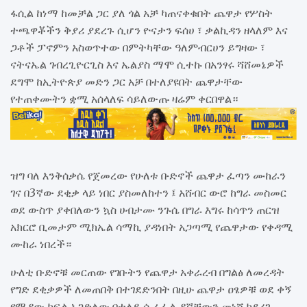
ፋሲል ከነማ ከመቻል ጋር ያለ ጎል አቻ ካጠናቀቁበት ጨዋታ የሦስት
ተጫዋቾችን ቅያሪ ያደረጉ ሲሆን ዮናታን ፍሰሀ ፣ ቃልኪዳን ዘላለም እና
ጋቶች ፓኖምን አስወጥተው በምትካቸው ዓለምብርሀን ይግዛው ፣
ናትናኤል ገብረጊዮርጊስ እና ኤልያስ ማሞ ሲተኩ በአንፃሩ ሻሸመኔዎች
ደግሞ ከኢትዮጵያ መድን ጋር አቻ በተለያዩበት ጨዋታቸው
የተጠቀሙትን ቋሚ አሰላለፍ ሳይለውጡ ዛሬም ቀርበዋል።
ዝግ ባለ እንቅሰቃሴ የጀመረው የሁለቱ ቡድኖች ጨዋታ ፈጣን ሙከራን
ገና በ3ኛው ደቂቃ ላይ ነበር ያስመለከተን ፤ አሸብር ውሮ ከግራ መስመር
ወደ ውስጥ ያቀበለውን ኳስ ሀብታሙ ንጉሴ በግራ እግሩ ከሳጥን ጠርዝ
አክርሮ ቢመታም ሚክኤል ሳማኪ ያዳነበት አጋጣሚ የጨዋታው የቀዳሚ
ሙከራ ነበረች።
ሁለቲ ቡድኖቹ መርጠው የገቡትን የጨዋታ አቀራረብ በግልፅ ለመረዳት
የግድ ደቂቃዎች ለመጠበቅ በተገደድንበት በዚሁ ጨዋታ ዐፄዎቹ ወደ ቀኝ
የሜዳው ክፍል አጋድለው በተለይ ሱራፌል ዳኛቸውን መነሻ ካደረጉ