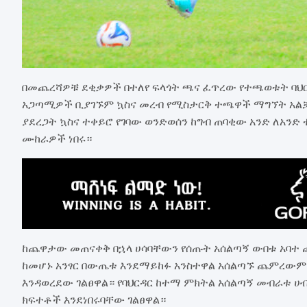
በመጨረሻዎቹ ደቂቃዎች በተለየ ፍላጎት ጫና ፈጥረው የተጫወቱት ባህ
አጋጣሚዎች ቢያገኙም ኳስና መረብ የሚስታርቅ ተጫዋች ማግኘት አልቻ
ያደረጋት ኳስና ተቀይሮ የገባው ወንድወሰን ከግብ ጠባቂው አንድ ለአንድ
ሙከራዎች ነበሩ።
ከጨዋታው መጠናቀቅ በኋላ ሀሳባቸውን የሰጡት አሰልጣኝ ውበቱ አባተ 
ከመሆኑ አንፃር በውጤቱ እንደማይከፉ አንስተዋል አሰልጣኙ ጨምረው
እንዳወረደው ገልፀዋል። የባህርዳር ከተማ ምክትል አሰልጣኝ መብራቱ 
ክፍተቶች እንደነበሩባቸው ገልፀዋል።