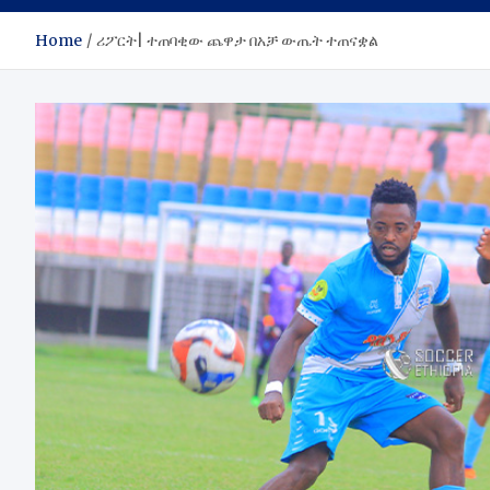
Home
ሪፖርት| ተጠባቂው ጨዋታ በአቻ ውጤት ተጠናቋል