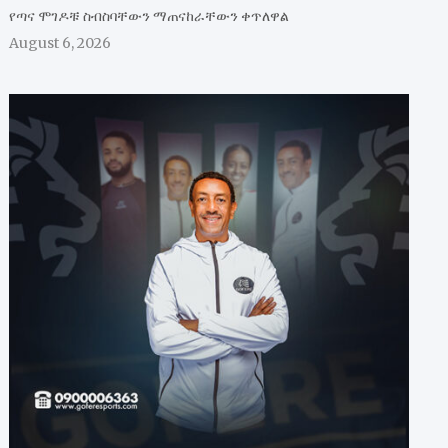
የጣና ሞገዶቹ ስብስባቸውን ማጠናከራቸውን ቀጥለዋል
August 6, 2026