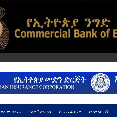
ጵያውያን በውጪ
የሴቶች እግርኳስ
የቅድመ ውድድር
የሶከር አምዶች