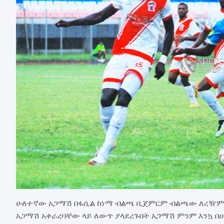
ሁለተኛው አጋማሽ በፋሲል ከነማ ብልጫ ቢጀምርም ብልጫው ለረዥም
አጋማሽ አቀራረባቸው ላይ ለውጥ ያላደረጉበት አጋማሽ ምንም እንኳ በ