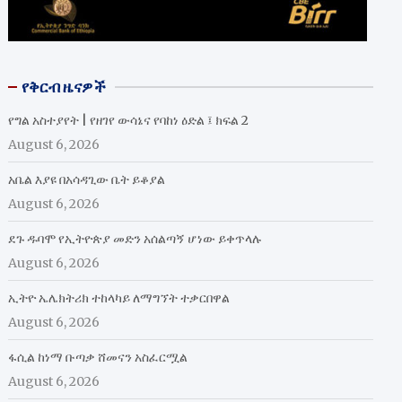
የቅርብ ዜናዎች
የግል አስተያየት | የዘገየ ውሳኔና የባከነ ዕድል ፤ ክፍል 2
August 6, 2026
አቤል እያዩ በአሳዳጊው ቤት ይቆያል
August 6, 2026
ደጉ ዱባሞ የኢትዮጵያ መድን አሰልጣኝ ሆነው ይቀጥላሉ
August 6, 2026
ኢትዮ ኤሌክትሪክ ተከላካይ ለማግኘት ተቃርበዋል
August 6, 2026
ፋሲል ከነማ ቡጣቃ ሸመናን አስፈርሟል
August 6, 2026