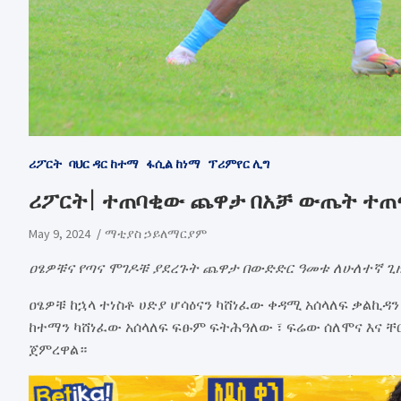
ሪፖርት
ባህር ዳር ከተማ
ፋሲል ከነማ
ፕሪምየር ሊግ
ሪፖርት| ተጠባቂው ጨዋታ በአቻ ውጤት ተጠ
May 9, 2024
ማቲያስ ኃይለማርያም
ዐፄዎቹና የጣና ሞገዶቹ ያደረጉት ጨዋታ በውድድር ዓመቱ ለሁለተኛ ጊዜ
ዐፄዎቹ ከኋላ ተነስቶ ሀድያ ሆሳዕናን ካሸነፈው ቀዳሚ አሰላለፍ ቃልኪዳ
ከተማን ካሸነፈው አሰላለፍ ፍፁም ፍትሕዓለው ፣ ፍሬው ሰለሞና እና ቸርነ
ጀምረዋል።