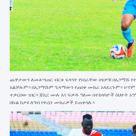
ጨዋታውን ለመቆጣጠር ብርቱ ፍላጎት የነበራቸው ዐፄዎቹ በአጋማሹ የተ
አልቻሉም። በአጋማሹም ዒላማውን የጠበቀ ሙከራ አላደረጉም። ሆኖም
ተቃርበው ነበር። ጃቢር ሙሉ እና ፍቃዱ ዓለሙ በተከላካዮች ስህተት አ
በኩል ከታዩ ለግብ የቀረቡ ሙከራዎች ይጠቀሳሉ።