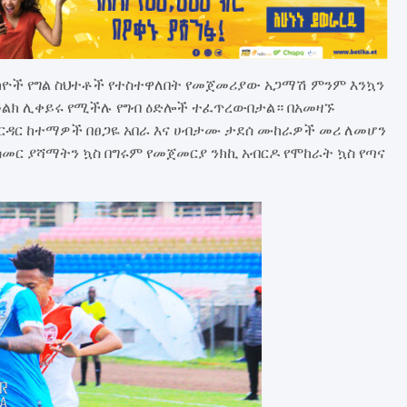
ላካዮች የግል ስህተቶች የተስተዋለበት የመጀመሪያው አጋማሽ ምንም እንኳን
ልክ ሊቀይሩ የሚችሉ የግብ ዕድሎች ተፈጥረውበታል። በአመዛኙ
ህርዳር ከተማዎች በፀጋዬ አበራ እና ሀብታሙ ታደሰ ሙከራዎች መሪ ለመሆን
መር ያሻማትን ኳስ በግሩም የመጀመርያ ንክኪ አብርዶ የሞከራት ኳስ የጣና