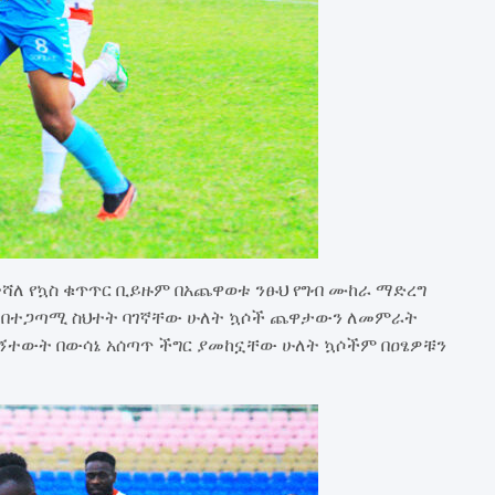
ሻለ የኳስ ቁጥጥር ቢይዙም በአጨዋወቱ ንፁህ የግብ ሙከራ ማድረግ
 በተጋጣሚ ስህተት ባገኛቸው ሁለት ኳሶች ጨዋታውን ለመምራት
ግኝተውት በውሳኔ አሰጣጥ ችግር ያመከኗቸው ሁለት ኳሶችም በዐፄዎቹን