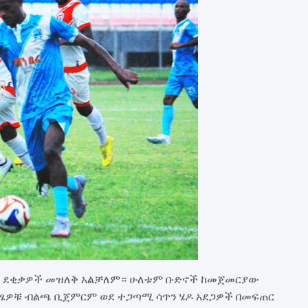
 ደቂቃዎች መዝለቅ አልቻለም። ሁለቱም ቡድኖች ከመጀመርያው
ዐፄዎቹ ብልጫ ቢጀምርም ወደ ተጋጣሚ ሳጥን ሄዶ አደጋዎች በመፍጠር