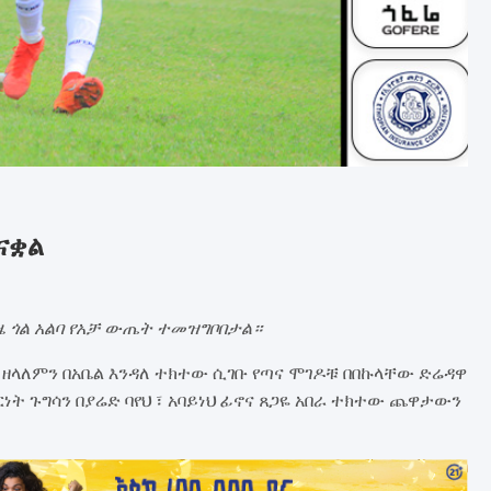
ናቋል
 ጎል አልባ የአቻ ውጤት ተመዝግቦበታል።
ን ዘላለምን በአቤል እንዳለ ተክተው ሲገቡ የጣና ሞገዶቹ በበኩላቸው ድሬዳዋ
ት ጉግሳን በያሬድ ባየህ ፣ አባይነህ ፊኖና ጸጋዬ አበራ ተክተው ጨዋታውን