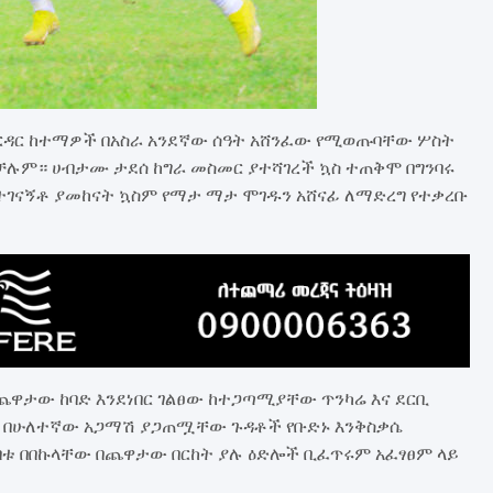
ርዳር ከተማዎች በአስራ አንደኛው ሰዓት አሸንፈው የሚወጡባቸው ሦስት
ሉም። ሀብታሙ ታደሰ ከግራ መስመር ያተሻገረች ኳስ ተጠቅሞ በግንባሩ
 ተገናኝቶ ያመከናት ኳስም የማታ ማታ ሞገዱን አሸናፊ ለማድረግ የተቃረቡ
ጨዋታው ከባድ እንደነበር ገልፀው ከተጋጣሚያቸው ጥንካሬ እና ደርቢ
ም በሁለተኛው አጋማሽ ያጋጠሟቸው ጉዳቶች የቡድኑ እንቅስቃሴ
ሀብቱ በበኩላቸው በጨዋታው በርከት ያሉ ዕድሎች ቢፈጥሩም አፈፃፀም ላይ