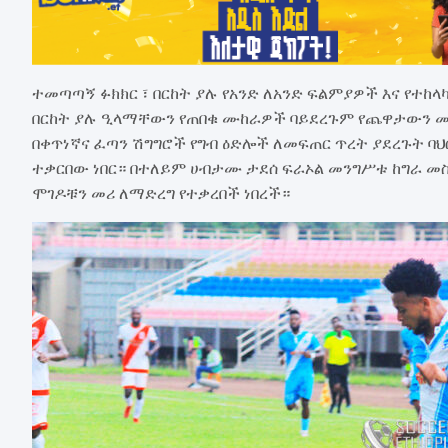
ተመጣጣኝ ፉክክር ፣ በርከት ያሉ የአንድ ለአንድ ፍልምያዎች እና የተከ
በርከት ያሉ ዒላማቸውን የጠበቁ ሙከራዎች ባይደረጉም የጨዋታውን መ
በቀጥነኛና ፈጣን ሽግግሮች የግብ ዕድሎች ለመፍጠር ጥረት ያደረጉት ባ
ተቃርበው ነበር። በተለይም ሀብታሙ ታደሰ ፍራኦል መንግሥቱ ከግራ መስ
ሞገዶቹን መሪ ለማድረግ የተቃረበች ነበረች።