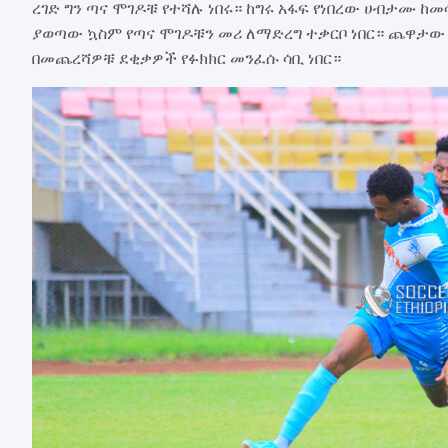
ረገድ ግን ጣና ሞገዶቹ የተሻሉ ነበሩ። ከግሩ አፋፍ የነበረው ሀብታሙ ከ
ያወጣው ኳስም የጣና ሞገዶቹን መሪ ለማድረግ ተቃርቦ ነበር። ጨዋታው
በመጨረሻዎቹ ደቂቃዎች የፉክክር መንፈሱ ሳቢ ነበር።