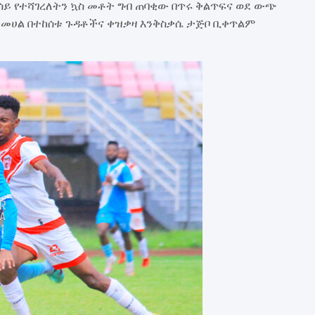
መሳይ የተሻገረለትን ኳስ መቶት ግብ ጠባቂው በጥሩ ቅልጥፍና ወደ ውጭ
 መሀል በተከሰቱ ጉዳቶችና ቀዝቃዛ እንቅስቃሴ ታጅቦ ቢቀጥልም