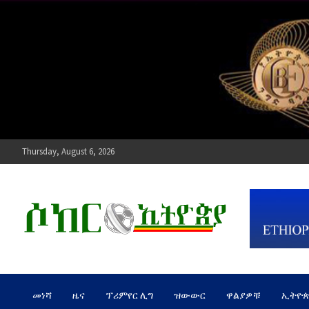
Skip
to
content
Thursday, August 6, 2026
ሶከር ኢትዮጵያ
የኢትዮጵያ እግርኳስ ድምፅ !
መነሻ
ዜና
ፕሪምየር ሊግ
ዝውውር
ዋልያዎቹ
ኢትዮ