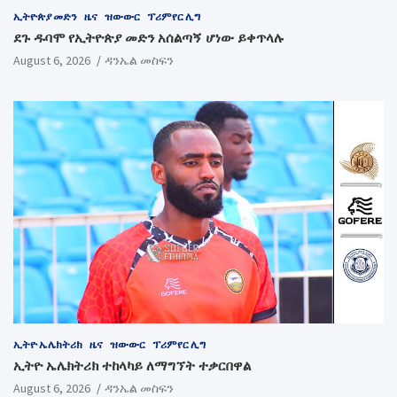
ኢትዮጵያ መድን
ዜና
ዝውውር
ፕሪምየር ሊግ
ደጉ ዱባሞ የኢትዮጵያ መድን አሰልጣኝ ሆነው ይቀጥላሉ
August 6, 2026
ዳንኤል መስፍን
ኢትዮ ኤሌክትሪክ
ዜና
ዝውውር
ፕሪምየር ሊግ
ኢትዮ ኤሌክትሪክ ተከላካይ ለማግኘት ተቃርበዋል
August 6, 2026
ዳንኤል መስፍን