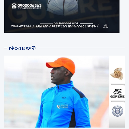
የቅርብ ዜናዎች