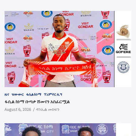
ዜና
ዝውውር
ፋሲል ከነማ
ፕሪምየር ሊግ
ፋሲል ከነማ ቡጣቃ ሸመናን አስፈርሟል
August 6, 2026
ዳንኤል መስፍን