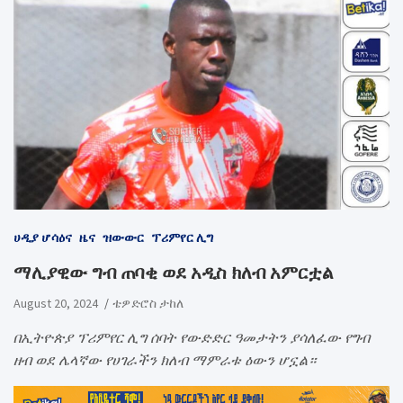
ሀዲያ ሆሳዕና
ዜና
ዝውውር
ፕሪምየር ሊግ
ማሊያዊው ግብ ጠባቂ ወደ አዲስ ክለብ አምርቷል
August 20, 2024
ቴዎድሮስ ታከለ
በኢትዮጵያ ፕሪምየር ሊግ ሰባት የውድድር ዓመታትን ያሳለፈው የግብ
ዘብ ወደ ሌላኛው የሀገራችን ክለብ ማምራቱ ዕውን ሆኗል።