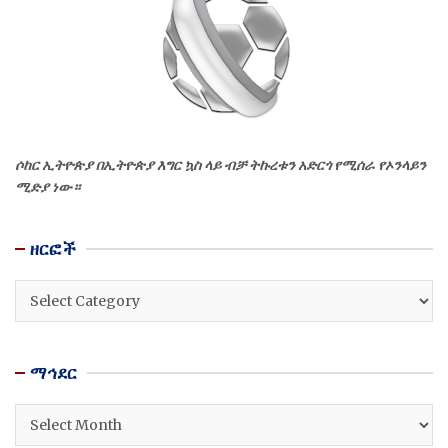
ሶከር ኢትዮጵያ በኢትዮጵያ እግር ኳስ ላይ ብቻ ትኩረቱን አድርጎ የሚሰራ የኦንላይን
ሚድያ ነው።
ዘርፎች
ዘርፎች
ማኅደር
ማኅደር