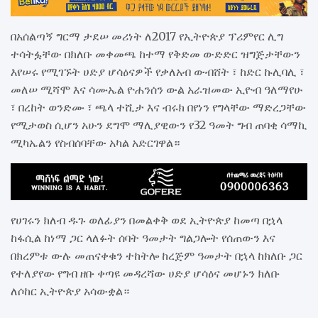
በአሰልጣኝ ግርማ ታደሠ መሪነት ለ2017 የኢትዮጵያ ፕሪምየር ሊግ
ተሳትፏቸው በክለቡ መቀመጫ ከተማ የቅድመ ውድድር ዝግጅታቸውን
እየሠሩ የሚገኙት ሀድያ ሆሳዕናዎች የቃለአብ ውብሸት ፣ ከድር ኩሊባሊ ፣
መለሠ ሚሻሞ እና ሳሙኤል ዮሐንሰን ውል አራዝመው ኢዮብ ዓለማየሁ
፣ በረከት ወንድሙ ፣ ጫላ ተሺታ እና ብሩክ በየነን የግላቸው ማድረጋቸው
የሚታወስ ሲሆን አሁን ደግሞ ማሊያዊውን የ32 ዓመት ግብ ጠባቂ ሳማኪ
ሚካኤልን የስብሰባቸው አካል አድርገዋል።
የሀገሩን ክለብ ዱጉ ወለፊያን በመልቀቅ ወደ ኢትዮጵያ ከመጣ በኋላ
ከፋሲል ከነማ ጋር ላለፉት ሰባት ዓመታት ግልጋሎት የሰጠውን እና
በክረምቱ ውሉ መጠናቀቁን ተከትሎ ከረጅም ዓመታት በኋላ ከክለቡ ጋር
የተለያየው የግብ ዘቡ ቀጣዩ መዳረሻው ሀድያ ሆሳዕና መሆኑን ክለቡ
ለሶከር ኢትዮጵያ አሳውቋል።