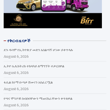
የቅርብ ዜናዎች
ደጉ ዱባሞ የኢትዮጵያ መድን አሰልጣኝ ሆነው ይቀጥላሉ
August 6, 2026
ኢትዮ ኤሌክትሪክ ተከላካይ ለማግኘት ተቃርበዋል
August 6, 2026
ፋሲል ከነማ ቡጣቃ ሸመናን አስፈርሟል
August 6, 2026
የጣና ሞገዶቹ ስብስባቸውን ማጠናከራቸውን ቀጥለዋል
August 6, 2026