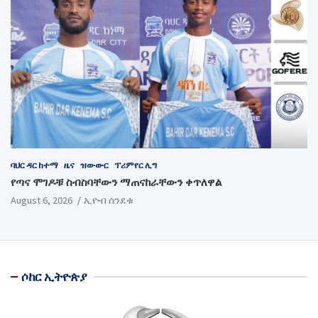
ባህር ዳር ከተማ
ዜና
ዝውውር
ፕሪምየር ሊግ
የጣና ሞገዶቹ ስብስባቸውን ማጠናከራቸውን ቀጥለዋል
August 6, 2026
ኢዮብ ሰንደቁ
ሶከር ኢትዮጵያ