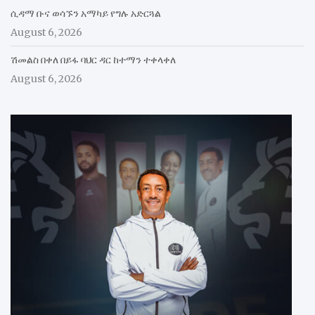
ሲዳማ ቡና ወሳኙን አማካይ የግሉ አድርጓል
August 6, 2026
ሽመልስ በቀለ በይፋ ባህር ዳር ከተማን ተቀላቀለ
August 6, 2026