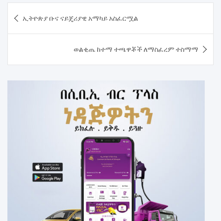
Post
ኢትዮጵያ ቡና ናይጄሪያዊ አማካይ አስፈርሟል
navigation
ወልቂጤ ከተማ ተጫዋቾች ለማስፈረም ተስማማ