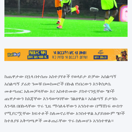
ከጨዋታው በኋላ በተሰጡ አስተያየቶች የወላይታ ድቻው አሰልጣኝ
አሰልጣኝ ያሬድ ገመቹ በመስመሮች በኩል የነበረውን እንቅስቃሴ
መቆጣጠር አለመቻላቸው እና አስቀድመው ያስተናገዷቸው ግቦች
ጨዋታውን ከእጃቸው እንዳወጣባቸው ገልፀዋል። አሰልጣኝ ይታገሱ
እንዳለ በበኩላቸው ጥሩ ጊዜ ማሳለፋቸውን አንስተው በማሸነፍ ውስጥ
የሚያርሟቸው ክፍተቶች ስለመኖራቸው አንስተዋል አያይዘውም ግቦች
ከተለያዩ አቅጣጫዎች መቆጠራቸው ጥሩ ስለመሆኑ አንስተዋል።