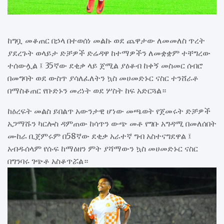
ከግቧ መቆጠር በኃላ በተወሰነ መልኩ ወደ ጨዋታው ለመመለስ ጥረት
ያደረጉት ወላይታ ድቻዎች ድሬዳዋ ከተማዎችን ለመቋቋም ተቸግረው
ተሰውሏል ፤ 35ኛው ደቂቃ ላይ ጀሚል ያዕቆብ ከቀኝ መስመር ሰብሮ
በመግባት ወደ ውስጥ ያሳለፈለትን ኳስ መሀመድኑር ናስር ተንሸራቶ
በማስቆጠር የቡድኑን መሪነት ወደ ሦስት ከፍ አድርጓል።
ከዕረፍት መልስ ይበልጥ አውንታዊ ሆነው መጫወት የጀመሩት ድቻዎች
አጋማሹን ካርሎስ ዳምጠው ከሳጥን ውጭ መቶ የግቡ አግዳሚ በመለሰበት
ሙከራ ቢጀምሩም በ58ኛው ደቂቃ አራተኛ ግብ አስተናግደዋል ፤
አብዱሰላም የሱፍ ከማዕዘን ምት ያሻማውን ኳስ መሀመድኑር ናስር
በግንባሩ ገጭቶ አስቆጥሯል።