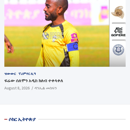
ዝውውር
ፕሪምየር ሊግ
ፍሬው ሰለሞን አዲስ ክለብ ተቀላቀለ
August 8, 2026
ዳንኤል መስፍን
ሶከር ኢትዮጵያ