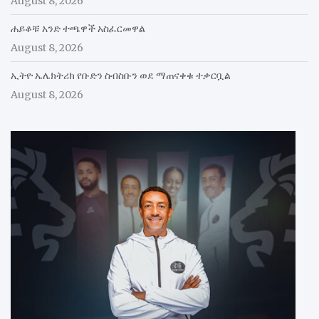
August 8, 2026
ሐይቆቹ አንድ ተጫዋች አስፈርመዋል
August 8, 2026
ኢትዮ ኤሌክትሪክ የቡድን ስብስቡን ወደ ማጠናቀቁ ተቃርቧል
August 8, 2026