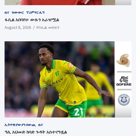
ዜና
ዝውውር
ፕሪምየር ሊግ
ፋሲል አበባየሁ ውሉን አራዝሟል
August 8, 2026
ዳንኤል መስፍን
ኢትዮጵያውያን በውጪ
ዜና
ዓሊ አህመድ ከባድ ጉዳት አስተናግዷል