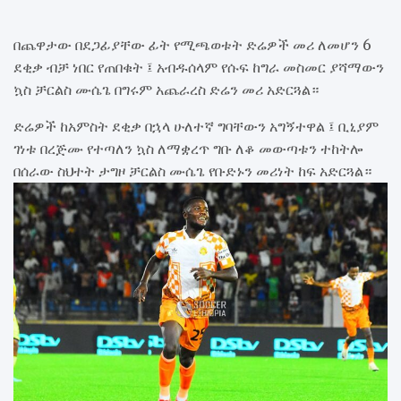
በጨዋታው በደጋፊያቸው ፊት የሚጫወቱት ድሬዎች መሪ ለመሆን 6
ደቂቃ ብቻ ነበር የጠበቁት ፤ አብዱሰላም የሱፍ ከግራ መስመር ያሻማውን
ኳስ ቻርልስ ሙሴጌ በግሩም አጨራረስ ድሬን መሪ አድርጓል።
ድሬዎች ከአምስት ደቂቃ በኋላ ሁለተኛ ግባቸውን አግኝተዋል ፤ ቢኒያም
ገነቱ በረጅሙ የተጣለን ኳስ ለማቋረጥ ግቡ ለቆ መውጣቱን ተከትሎ
በሰራው ስህተት ታግዞ ቻርልስ ሙሴጌ የቡድኑን መሪነት ከፍ አድርጓል።