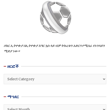
ሶከር ኢትዮጵያ በኢትዮጵያ እግር ኳስ ላይ ብቻ ትኩረቱን አድርጎ የሚሰራ የኦንላይን
ሚድያ ነው።
ዘርፎች
ዘርፎች
ማኅደር
ማኅደር