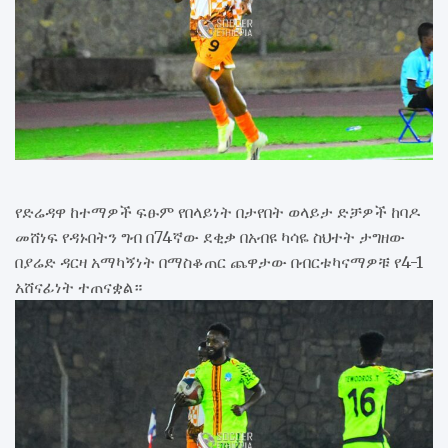
የድሬዳዋ ከተማዎች ፍፁም የበላይነት በታየበት ወላይታ ድቻዎች ከባዶ
መሸነፍ የዳኑበትን ግብ በ74ኛው ደቂቃ በአብዩ ካሳዬ ስህተት ታግዘው
በያሬድ ዳርዛ አማካኝነት በማስቆጠር ጨዋታው በብርቱካናማዎቹ የ4-1
አሸናፊነት ተጠናቋል።