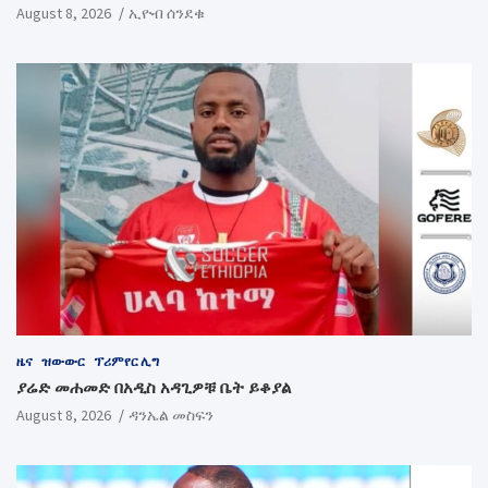
August 8, 2026
ኢዮብ ሰንደቁ
ዜና
ዝውውር
ፕሪምየር ሊግ
ያሬድ መሐመድ በአዲስ አዳጊዎቹ ቤት ይቆያል
August 8, 2026
ዳንኤል መስፍን