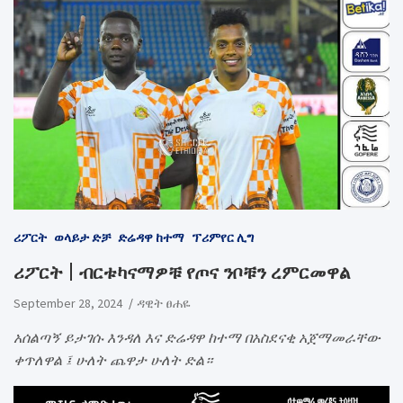
ሪፖርት
ወላይታ ድቻ
ድሬዳዋ ከተማ
ፕሪምየር ሊግ
ሪፖርት | ብርቱካናማዎቹ የጦና ንቦቹን ረምርመዋል
September 28, 2024
ዳዊት ፀሐዬ
አሰልጣኝ ይታገሱ እንዳለ እና ድሬዳዋ ከተማ በአስደናቂ አጀማመራቸው
ቀጥለዋል ፤ ሁለት ጨዋታ ሁለት ድል።