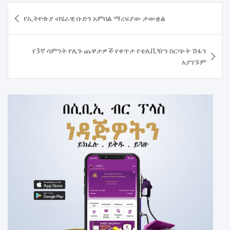
Post
የኢትዮጵያ ብሄራዊ ቡድን አምበል ማረፍያው ታውቋል
navigation
የ3ኛ ሳምንት የሊጉ ጨዋታዎች የቀጥታ የቴሌቪዥን ስርጭት ሽፋን
አያገኙም