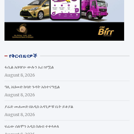
የቅርብ ዜናዎች
ፋሲል አበባየሁ ውሉን አራዝሟል
August 8, 2026
ዓሊ አህመድ ከባድ ጉዳት አስተናግዷል
August 8, 2026
ያሬድ መሐመድ በአዲስ አዳጊዎቹ ቤት ይቆያል
August 8, 2026
ፍሬው ሰለሞን አዲስ ክለብ ተቀላቀለ