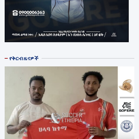
የቅርብ ዜናዎች