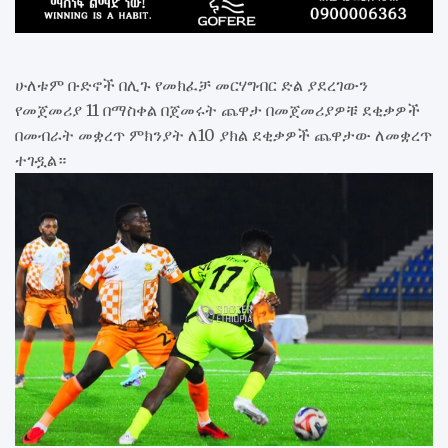
ሁለቱም ቡድኖች በሊጉ የመክፈቻ መርሃግብር ድል ያደረገውን
የመጀመሪያ 11 በማስቀል በጀመሩት ጨዋታ በመጀመሪያዎቹ ደቂቃዎች
በመብራት መቋረጥ ምክንያት ለ10 ያክል ደቂቃዎች ጨዋታው ለመቋረጥ
ተገዷል።