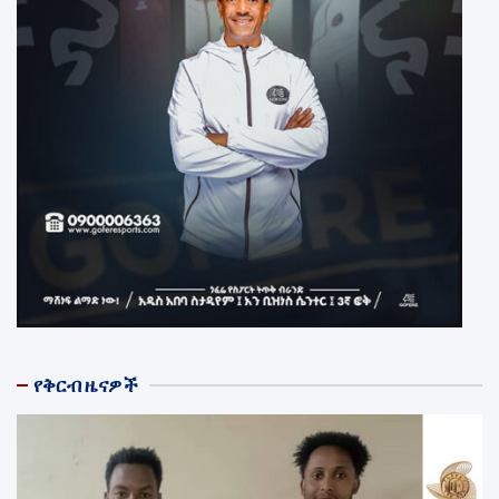
የቅርብ ዜናዎች