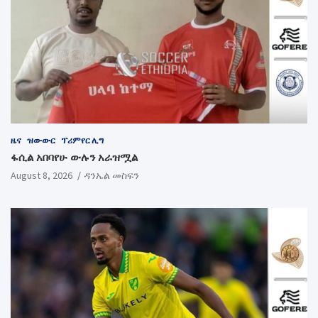
ዜና
ዝውውር
ፕሪምየር ሊግ
ፋሲል አበባየሁ ውሉን አራዝሟል
August 8, 2026
ዳንኤል መስፍን