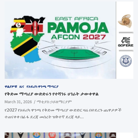
ዋልያዎቹ
ዜና
የአፍሪካ ዋንጫ ማጣርያ
የቅድመ ማጣሪያ ውድድሩን የተሻገሩ ሀገራት ታውቀዋል
March 31, 2026
ማቲያስ ኃይለማርያም
የ2027 የአፍሪካ ዋንጫ የቅድመ ማጣሪያ ውድድር ዛሬ በተደረጉ ጨዋታዎች
ተጠናቀቀ በፊፋ ደረጃ መሰረት ዝቅተኛ ደረጃ ላይ…