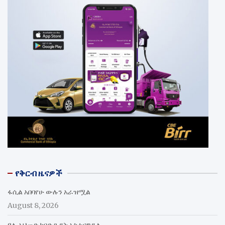
የቅርብ ዜናዎች
ፋሲል አበባየሁ ውሉን አራዝሟል
August 8, 2026
ዓሊ አህመድ ከባድ ጉዳት አስተናግዷል