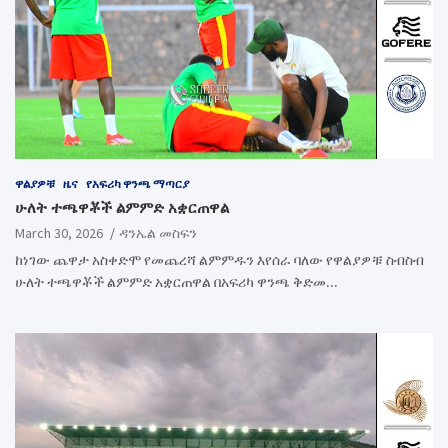
ዋልያዎቹ
ዜና
የአፍሪካ ዋንጫ ማጣርያ
ሁለት ተጫዋቾች ልምምድ አቋርጠዋል
March 30, 2026
ዳንኤል መስፍን
ከነገው ጨዋታ አስቀድሞ የመጨረሻ ልምምዱን እየሰራ ባለው የዋልያዎቹ ስብስብ
ሁለት ተጫዋቾች ልምምድ አቋርጠዋል በአፍሪካ ዋንጫ ቅድመ…