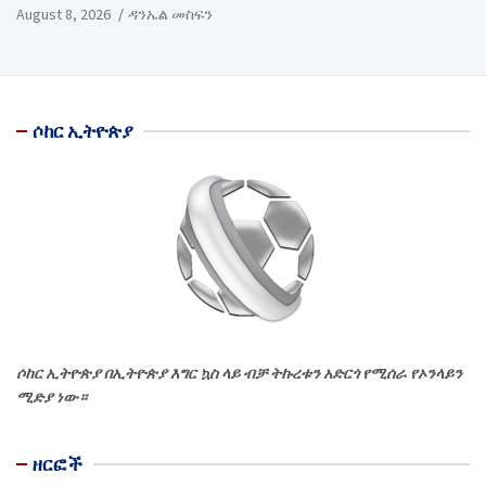
August 8, 2026
ዳንኤል መስፍን
ሶከር ኢትዮጵያ
ሶከር ኢትዮጵያ በኢትዮጵያ እግር ኳስ ላይ ብቻ ትኩረቱን አድርጎ የሚሰራ የኦንላይን
ሚድያ ነው።
ዘርፎች