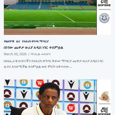
ዋልያዎቹ
ዜና
የአፍሪካ ዋንጫ ማጣርያ
በነገው ጨዋታ ዙሪያ አዲስ ነገር ተሰምቷል
March 30, 2026
ዳንኤል መስፍን
በብሔራዊ ቡድናችን የአፍሪካ ዋንጫ ቅድመ ማጣርያ ጨዋታ ዙሪያ አዲስ ነገር
ሊኖር እንደሚችል ተሰምቷል ወደ ሞሮኮ አቅንተው…