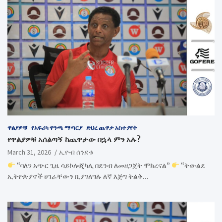
ዋልያዎቹ
የአፍሪካ ዋንጫ ማጣርያ
ድህረ ጨዋታ አስተያየት
የዋልያዎቹ አሰልጣኝ ከጨዋታው በኋላ ምን አሉ?
March 31, 2026
ኢዮብ ሰንደቁ
“ባለን አጭር ጊዜ ሳይኮሎጂካሊ በደንብ ለመዘጋጀት ሞክረናል”
“ትውልደ
ኢትዮጵያኖች ሀገራቸውን ቢያገለግሉ ለኛ እጅግ ትልቅ…