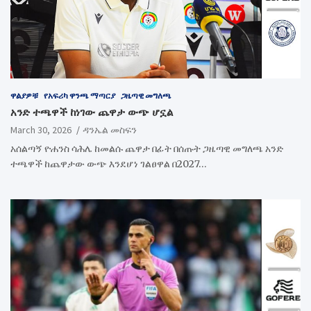
ዋልያዎቹ
የአፍሪካ ዋንጫ ማጣርያ
ጋዜጣዊ መግለጫ
አንድ ተጫዋች ከነገው ጨዋታ ውጭ ሆኗል
March 30, 2026
ዳንኤል መስፍን
አሰልጣኝ ዮሐንስ ሳሕሌ ከመልሱ ጨዋታ በፊት በሰጡት ጋዜጣዊ መግለጫ አንድ
ተጫዋች ከጨዋታው ውጭ እንደሆነ ገልፀዋል በ2027…