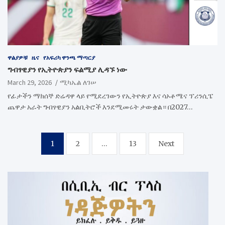
ዋልያዎቹ
ዜና
የአፍሪካ ዋንጫ ማጣርያ
ግብፃዊያን የኢትዮጵያን ፍልሚያ ሊዳኙ ነው
March 29, 2026
ሚካኤል ለገሠ
የፊታችን ማክሰኞ ድሬዳዋ ላይ የሚደረገውን የኢትዮጵያ እና ሳኦቶሜና ፕሪንሲፔ
ጨዋታ አራት ግብፃዊያን አልቢትሮች እንደሚመሩት ታውቋል። በ2027…
Posts
1
2
…
13
Next
pagination