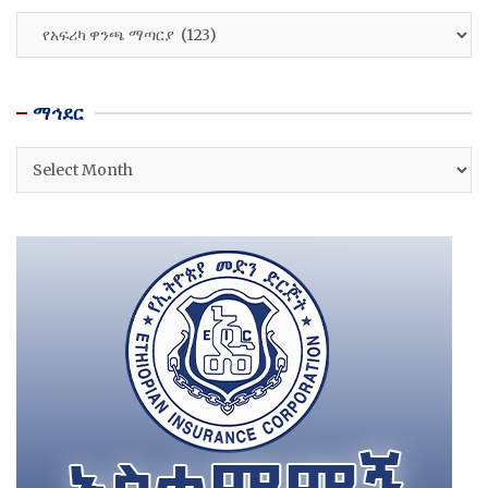
ዘርፎች
ማኅደር
ማኅደር