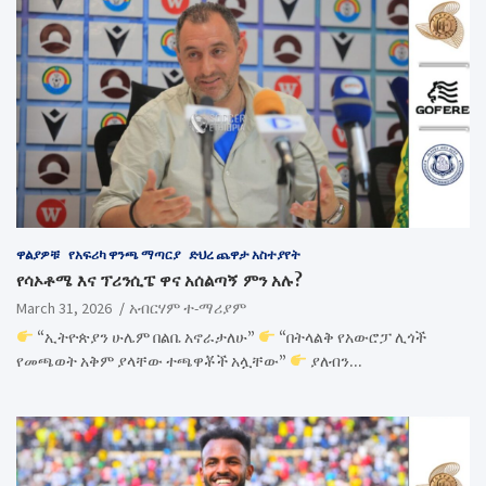
ዋልያዎቹ
የአፍሪካ ዋንጫ ማጣርያ
ድህረ ጨዋታ አስተያየት
የሳኦቶሜ እና ፕሪንሲፔ ዋና አሰልጣኝ ምን አሉ?
March 31, 2026
አብርሃም ተ-ማሪያም
“ኢትዮጵያን ሁሌም በልቤ አኖራታለሁ”
“በትላልቅ የአውሮፓ ሊጎች
የመጫወት አቅም ያላቸው ተጫዋቾች አሏቸው”
ያለብን…