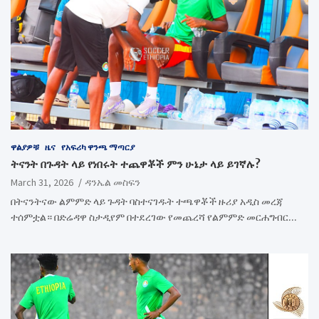
ዋልያዎቹ
ዜና
የአፍሪካ ዋንጫ ማጣርያ
ትናንት በጉዳት ላይ የነበሩት ተጨዋቾች ምን ሁኔታ ላይ ይገኛሉ?
March 31, 2026
ዳንኤል መስፍን
በትናንትናው ልምምድ ላይ ጉዳት ባስተናገዱት ተጫዋቾች ዙሪያ አዲስ መረጃ
ተሰምቷል። በድሬዳዋ ስታዲየም በተደረገው የመጨረሻ የልምምድ መርሐግብር…