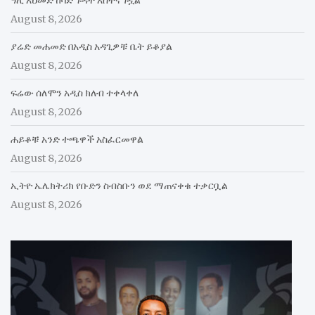
August 8, 2026
ያሬድ መሐመድ በአዲስ አዳጊዎቹ ቤት ይቆያል
August 8, 2026
ፍሬው ሰለሞን አዲስ ክለብ ተቀላቀለ
August 8, 2026
ሐይቆቹ አንድ ተጫዋች አስፈርመዋል
August 8, 2026
ኢትዮ ኤሌክትሪክ የቡድን ስብስቡን ወደ ማጠናቀቁ ተቃርቧል
August 8, 2026