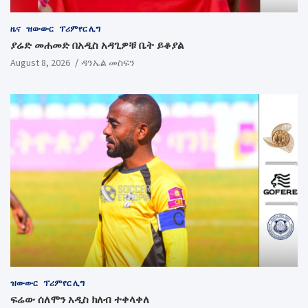
ዜና
ዝውውር
ፕሪምየር ሊግ
ያሬድ መሐመድ በአዲስ አዳጊዎቹ ቤት ይቆያል
August 8, 2026
ዳንኤል መስፍን
ዝውውር
ፕሪምየር ሊግ
ፍሬው ሰለሞን አዲስ ክለብ ተቀላቀለ