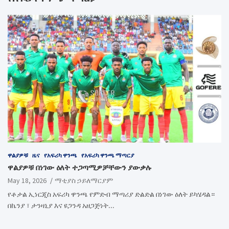
ዋልያዎቹ
ዜና
የአፍሪካ ዋንጫ
የአፍሪካ ዋንጫ ማጣርያ
ዋልያዎቹ በነገው ዕለት ተጋጣሚዎቻቸውን ያውቃሉ
May 18, 2026
ማቲያስ ኃይለማርያም
የቶታል ኢነርጂስ አፍሪካ ዋንጫ የምድብ ማጣሪያ ድልድል በነገው ዕለት ይካሄዳል።
በኬንያ ፣ ታንዛኒያ እና ዩጋንዳ አዘጋጅነት…