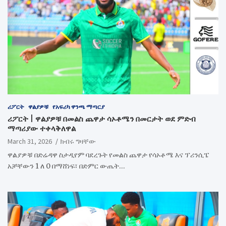
ሪፖርት
ዋልያዎቹ
የአፍሪካ ዋንጫ ማጣርያ
ሪፖርት | ዋልያዎቹ በመልስ ጨዋታ ሳኦቶሜን በመርታት ወደ ምድብ
ማጣሪያው ተቀላቅለዋል
March 31, 2026
ክብሩ ግዛቸው
ዋልያዎቹ በድሬዳዋ ስታዲየም ባደረጉት የመልስ ጨዋታ የሳኦቶሜ እና ፕሪንሲፔ
አቻቸውን 1 ለ 0 በማሸነፍ፣ በድምር ውጤት…