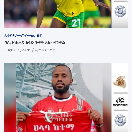
ኢትዮጵያውያን በውጪ
ዜና
ዓሊ አህመድ ከባድ ጉዳት አስተናግዷል
August 8, 2026
ኢዮብ ሰንደቁ