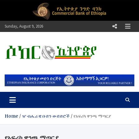
Skip
to
content
Sunday, August 9, 2026
ሶከር ኢትዮጵያ
የኢትዮጵያ እግርኳስ ድምፅ !
Home
ዠ ብሔራዊ ቡድን ውድድሮች
የአፍሪካ ዋንጫ ማጣርያ
የአፍሪካ ዋንጫ ማጣርያ