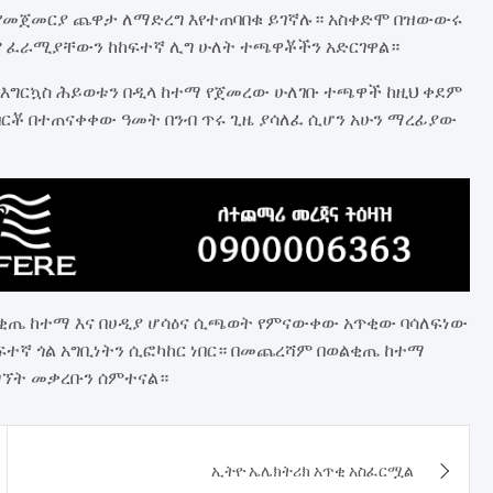
የመጀመርያ ጨዋታ ለማድረግ እየተጠባበቁ ይገኛሉ። አስቀድሞ በዝውውሩ
ሞ ፈራሚያቸውን ከከፍተኛ ሊግ ሁለት ተጫዋቾችን አድርገዋል።
እግርኳስ ሕይወቱን በዲላ ከተማ የጀመረው ሁለገቡ ተጫዋች ከዚህ ቀደም
ሀምበርቾ በተጠናቀቀው ዓመት በንብ ጥሩ ጊዜ ያሳለፈ ሲሆን አሁን ማረፊያው
ቂጤ ከተማ እና በሀዲያ ሆሳዕና ሲጫወት የምናውቀው አጥቂው ባሳለፍነው
ፍተኛ ጎል አግቢነትን ሲፎካከር ነበር። በመጨረሻም በወልቂጤ ከተማ
ግኘት መቃረቡን ሰምተናል።
ኢትዮ ኤሌክትሪክ አጥቂ አስፈርሟል