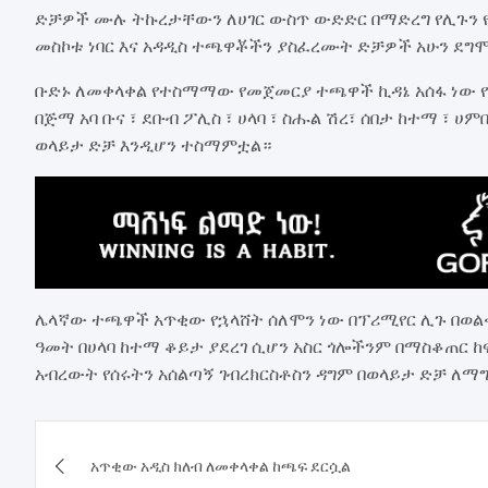
ድቻዎች ሙሉ ትኩረታቸውን ለሀገር ውስጥ ውድድር በማድረግ የሊጉን 
መስኮቱ ነባር እና አዳዲስ ተጫዋቾችን ያስፈረሙት ድቻዎች አሁን ደግ
ቡድኑ ለመቀላቀል የተስማማው የመጀመርያ ተጫዋች ኪዳኔ አሰፋ ነው የ
በጅማ አባ ቡና ፣ ደቡብ ፖሊስ ፣ ሀላባ ፣ ስሑል ሽረ፣ ሰበታ ከተማ ፣ 
ወላይታ ድቻ እንዲሆን ተስማምቷል።
ሌላኛው ተጫዋች አጥቂው የኋላሸት ሰለሞን ነው በፕሪሚየር ሊጉ በወል
ዓመት በሀላባ ከተማ ቆይታ ያደረገ ሲሆን አስር ጎሎችንም በማስቆጠር ከ
አብረውት የሰሩትን አሰልጣኝ ገብረክርስቶስን ዳግም በወላይታ ድቻ ለማ
Post
አጥቂው አዲስ ክለብ ለመቀላቀል ከጫፍ ደርሷል
navigation