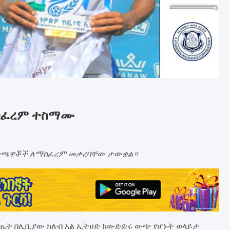
ማስፈረም ተስማሙ
ት ተጫዋቾች ለማስፈረም መቃረባቸው ታውቋል።
ውጤት በሊቢያው ክለብ አል ኢትሀድ ከውድድሩ ውጭ የሆኑት ወላይታ