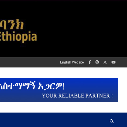
English Website