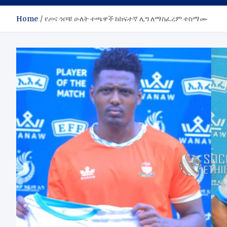
Home
የጦና ንቦቹ ሁለት ተጫዋች ከከፍተኛ ሊግ ለማስፈረም ተስማሙ