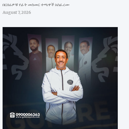
በርበሬዎቹ የፊት መስመር ተጫዋች አስፈረሙ
August 7, 2026