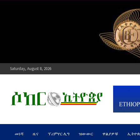
Skip
to
content
Saturday, August 8, 2026
ሶከር ኢትዮጵያ
የኢትዮጵያ እግርኳስ ድምፅ !
መነሻ
ዜና
ፕሪምየር ሊግ
ዝውውር
ዋልያዎቹ
ኢትዮ