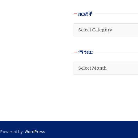
ዘርፎች
ዘርፎች
ማኅደር
ማኅደር
 Powered by:
WordPress