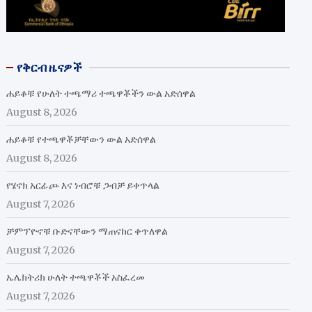
የቅርብ ዜናዎች
ሐይቆቹ የሁለት ተጫማሪ ተጫዋቾችን ውል አድሰዋል
August 8, 2026
ሐይቆቹ የተጫዋቾቻቸውን ውል አድሰዋል
August 8, 2026
የሄኖክ አርፊጮ እና ነብሮቹ ጋብቻ ይቀጥላል
August 7, 2026
ቻምፕዮኖቹ ቡድናቸውን ማጠናከር ቀጥለዋል
August 7, 2026
ኤሌክትሪክ ሁለት ተጫዋቾች አስፈረመ
August 7, 2026