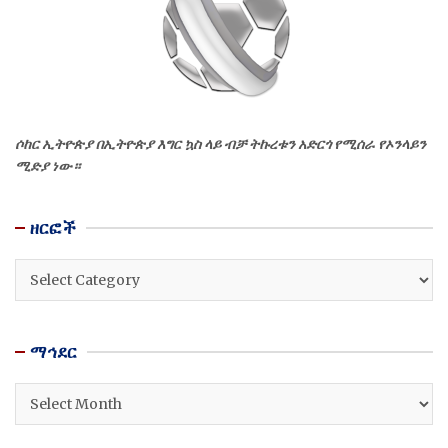
ሶከር ኢትዮጵያ በኢትዮጵያ እግር ኳስ ላይ ብቻ ትኩረቱን አድርጎ የሚሰራ የኦንላይን
ሚድያ ነው።
ዘርፎች
ዘርፎች
ማኅደር
ማኅደር