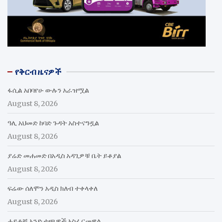
የቅርብ ዜናዎች
ፋሲል አበባየሁ ውሉን አራዝሟል
August 8, 2026
ዓሊ አህመድ ከባድ ጉዳት አስተናግዷል
August 8, 2026
ያሬድ መሐመድ በአዲስ አዳጊዎቹ ቤት ይቆያል
August 8, 2026
ፍሬው ሰለሞን አዲስ ክለብ ተቀላቀለ
August 8, 2026
ሐይቆቹ አንድ ተጫዋች አስፈርመዋል