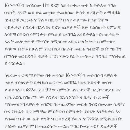
16 ነጥቦችን ሰብስበው 11ኛ ደረጃ ላይ የተቀመጡት ኢትዮጵያ ንግድ
ባንኮች ዳግም ወደ ድል መንገድ ተመልሰው ሦስት ደረጃዎች ለማሻሻል
ከነብሮቹ ጋር ይፋለማሉ። በሲዳማ ቡናና ወልዋሎ ከገጠማቸው
ተከታታይ ሽንፈት በኋላ በተደረጉ ጨዋታዎች እጅ ያልሰጡት ሀምራዊ
ለባሾቹ በቅርብ ሳምንታት የሚታይ መሻሻል አሳይተዋል። በተጠቀሱት
አራት ጨዋታዎች ማግኘት ከሚገባው አስራ ሁለት ነጥብ ስምንቱን
ያሳካው ቡድኑ ከሁሉም ነገር በላይ በአራት መርሐ ግብሮች ሰባት ግቦችን
በማስቆጠር በድንቅ ብቃት የሚገኘውን የፊት መስመሩ ጥንካሬ ማስቀጠል
ይኖርበታል።
ከዛሬው ተጋጣሚያቸው በተመሳሳይ 16 ነጥቦችን መሰብሰብ የቻሉት
ሀድያ ሆሳዕናዎች በታህሳስ ወር ጥሩ መሻሻል ካሳዩ ቡድኖች ውስጥ
ይጠቀሳሉ። በ8ኛው እና 9ኛው ሳምንት ጨዋታዎች በኢትዮጵያ ቡናና
ነገሌ አርሲ ከገጠማቸው ሽንፈት በኋላ ሦስት ተከታታይ ድሎች
ማስመዝገብ የቻሉት ነብሮቹ በመጨረሻው መርሐ ግብር በመሪው ሲዳማ
ቡና ሽንፈት ቢገጥማቸውም በቅርብ ሳምንታት ያሳዩት እንቅስቃሴ እና
ያስመዘገቡት ውጤት ድንቅ ነበር። ደረጃቸውን ለማሻሻል በሚቀርቡበት
የዛሬው ጨዋታም በመጨረሻው መርሐ ግብር የመጀመርያ ደቂቃዎች