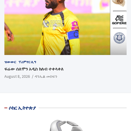
ዝውውር
ፕሪምየር ሊግ
ፍሬው ሰለሞን አዲስ ክለብ ተቀላቀለ
August 8, 2026
ዳንኤል መስፍን
ሶከር ኢትዮጵያ