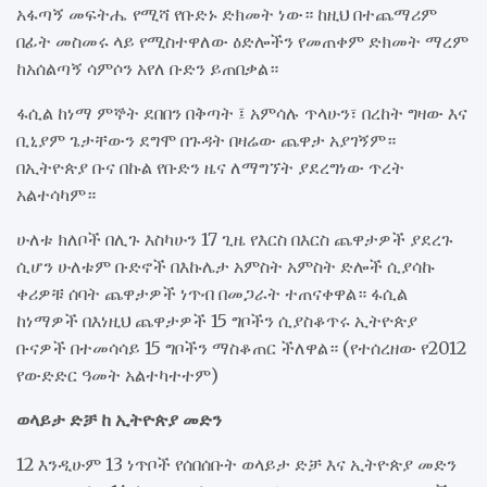
አፋጣኝ መፍትሔ የሚሻ የቡድኑ ድክመት ነው። ከዚህ በተጨማሪም
በፊት መስመሩ ላይ የሚስተዋለው ዕድሎችን የመጠቀም ድክመት ማረም
ከአሰልጣኝ ሳምሶን አየለ ቡድን ይጠበቃል።
ፋሲል ከነማ ምኞት ደበበን በቅጣት ፤ አምሳሉ ጥላሁን፣ በረከት ግዛው እና
ቢኒያም ጌታቸውን ደግሞ በጉዳት በዛሬው ጨዋታ አያገኝም።
በኢትዮጵያ ቡና በኩል የቡድን ዜና ለማግኘት ያደረግነው ጥረት
አልተሳካም።
ሁለቱ ክለቦች በሊጉ እስካሁን 17 ጊዜ የእርስ በእርስ ጨዋታዎች ያደረጉ
ሲሆን ሁለቱም ቡድኖች በእኩሌታ አምስት አምስት ድሎች ሲያሳኩ
ቀሪዎቹ ሰባት ጨዋታዎች ነጥብ በመጋራት ተጠናቀዋል። ፋሲል
ከነማዎች በእነዚህ ጨዋታዎች 15 ግቦችን ሲያስቆጥሩ ኢትዮጵያ
ቡናዎች በተመሳሳይ 15 ግቦችን ማስቆጠር ችለዋል። (የተሰረዘው የ2012
የውድድር ዓመት አልተካተተም)
ወላይታ ድቻ ከ ኢትዮጵያ መድን
12 እንዲሁም 13 ነጥቦች የሰበሰቡት ወላይታ ድቻ እና ኢትዮጵያ መድን