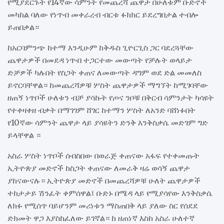
የሚያደርጉት የ14ኛው ሳምንት የመጨረሻ ጨዋታ በሁለቱም ቡድኖች
መካከል ባለው የነጥብ መቀራረብ ብርቱ ፉክክር ይደረግበታል ተብሎ
ይጠበቃል።
ከአርባምንጭ ከተማ እንዲሁም ከቅዱስ ጊዮርጊስ ጋር ባደረጓቸው
ጨዋታዎች በመደዳ ነጥብ ተጋርተው መውጣት የቻሉት ወላይታ
ድቻዎች ካሉበት የስጋት ቀጠና ለመውጣት ዳግም ወደ ድል መመለስ
ይኖርባቸዋል። ከመጨረሻዎቹ ሦስት ጨዋታዎች ማግኘት ከሚገባቸው
ዘጠኝ ነጥቦች ሁለቱን ብቻ ያሳኩት የጦና ንቦቹ በቅርብ ሳምንታት ካሳዩት
የተቀዛቀዘ ብቃት በማገገም ሸገር ከተማን ሦስት ለአንድ ባሸነፉበት
የ10ኛው ሳምንት ጨዋታ ላይ ያሳዩትን ድንቅ እንቅስቃሴ መድገም ግድ
ይላቸዋል ።
አስራ ሦስት ነጥቦች ሰብስበው በወራጅ ቀጠናው አፋፍ የተቀመጡት
ኢትዮጵያ መድኖች ከስጋት ቀጠናው ለመራቅ ዛሬ ወሳኝ ጨዋታ
ያከናውናሉ። ኢትዮጵያ መድኖች በመጨረሻዎቹ ሁለት ጨዋታዎች
ተከታታይ ሽንፈት ቀምሰዋል፤ ቡድኑ በሜዳ ላይ የሚያሳየው እንቅስቃሴ
ለክፉ የሚሰጥ ባይሆንም መሪነቱን ማስጠበቅ ላይ ያለው ስር የሰደደ
ድክመት ዋጋ እያስከፈለው ይገኛል። ከ ዘጠነኛ እስከ አስራ ሁለተኛ