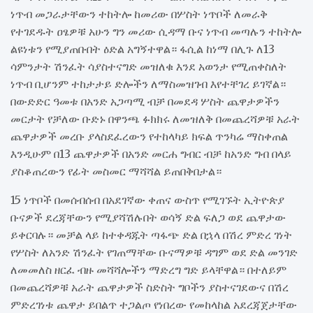
ነጥብ መጋራታቸውን ተከትሎ ከመሪው በሦስት ነጥቦች ለመራቅ
የተገደዱት ዐፄዎቹ አሁን ግን መሪው ሲዳማ ቡና ነጥብ መጣሉን ተከትሎ
ልዩነቱን የሚያጠቡበት ዕድል አግኝተዋል። ፋሲል ከነማ በሊጉ ለ13
ሳምንታት ሽንፈት ሳያስተናግድ መዝለቁ እንደ አወንታ የሚጠቀስለት
ነጥብ ቢሆንም ተከታታይ ድሎችን ለማስመዝገብ እየተቸገረ ይገኛል።
በውድድር ዓመቱ በአንድ አጋጣሚ ብቻ በመደዳ ሦስት ጨዋታዎችን
መርታት የቻለው ቡድኑ በዋንጫ ፉክክሩ ለመዝለቅ በመጨረሻዎቹ አራት
ጨዋታዎች መረቡ ያላስደፈረውን የተከላካይ ክፍል ጥንካሬ ማስቀጠል
እንዲሁም በ13 ጨዋታዎች በአንድ መርሐ ግብር ብቻ ከአንድ ግብ በላይ
ያስቆጠረውን የፊት መስመር ማሻሻል ይጠበቅበታል።
15 ነጥቦች በመሰብሰብ በአደገኛው ቀጠና ውስጥ የሚገኙት ኢትዮጵያ
ቡናዎች ደረጃቸውን የሚያሻሽሉበት ወሳኝ ድል ፍለጋ ወደ ጨዋታው
ይቀርባሉ። መቻል ላይ ከተቀዳጁት ጣፋጭ ድል በኋላ በሽረ ምድረ ገነት
የሦስት ለአንድ ሽንፈት የገጠማቸው ቡናማዎቹ ዳግም ወደ ድል መንገድ
ለመመለስ ዘርፈ ብዙ መሻሻሎችን ማድረግ ግድ ይላቸዋል። በተለይም
በመጨረሻዎቹ አራት ጨዋታዎች ስድስት ግቦችን ያስተናገደውና በሽረ
ምድረገነቱ ጨዋታ ይበልጥ ተጋልጦ የነበረው የመከላከል አደረጃጀታቸው