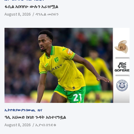
ፋሲል አበባየሁ ውሉን አራዝሟል
August 8, 2026
ዳንኤል መስፍን
ኢትዮጵያውያን በውጪ
ዜና
ዓሊ አህመድ ከባድ ጉዳት አስተናግዷል
August 8, 2026
ኢዮብ ሰንደቁ