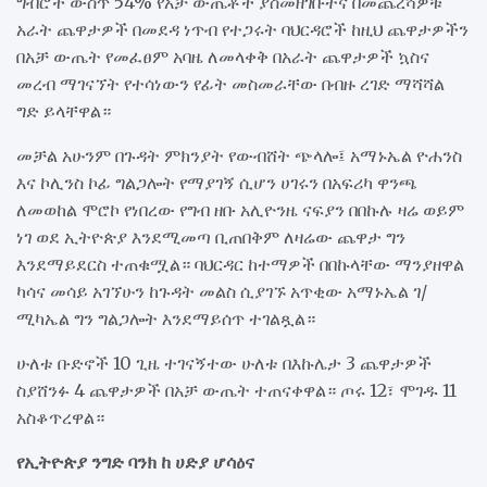
ግብሮች ውስጥ 54% የአቻ ውጤቶች ያስመዘገቡትና በመጨረሻዎቹ
አራት ጨዋታዎች በመደዳ ነጥብ የተጋሩት ባህርዳሮች ከዚህ ጨዋታዎችን
በአቻ ውጤት የመፈፀም አባዜ ለመላቀቅ በአራት ጨዋታዎች ኳስና
መረብ ማገናኘት የተሳነውን የፊት መስመራቸው በብዙ ረገድ ማሻሻል
ግድ ይላቸዋል።
መቻል አሁንም በጉዳት ምክንያት የውብሸት ጭላሎ፤ አማኑኤል ዮሐንስ
እና ኮሊንስ ኮፊ ግልጋሎት የማያገኝ ሲሆን ሀገሩን በአፍሪካ ዋንጫ
ለመወከል ሞሮኮ የነበረው የግብ ዘቡ አሊዮንዜ ናፍያን በበኩሉ ዛሬ ወይም
ነገ ወደ ኢትዮጵያ እንደሚመጣ ቢጠበቅም ለዛሬው ጨዋታ ግን
እንደማይደርስ ተጠቁሟል። ባህርዳር ከተማዎች በበኩላቸው ማንያዘዋል
ካሳና መሳይ አገኘሁን ከጉዳት መልስ ሲያገኙ አጥቂው አማኑኤል ገ/
ሚካኤል ግን ግልጋሎት እንደማይሰጥ ተገልጿል።
ሁለቱ ቡድኖች 10 ጊዜ ተገናኝተው ሁለቱ በእኩሌታ 3 ጨዋታዎች
ስያሸንፉ 4 ጨዋታዎች በአቻ ውጤት ተጠናቀዋል። ጦሩ 12፣ ሞገዱ 11
አስቆጥረዋል።
የኢትዮጵያ ንግድ ባንክ ከ ሀድያ ሆሳዕና