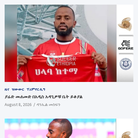
ዜና
ዝውውር
ፕሪምየር ሊግ
ያሬድ መሐመድ በአዲስ አዳጊዎቹ ቤት ይቆያል
August 8, 2026
ዳንኤል መስፍን