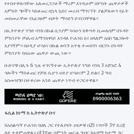
የተስተዋሉባቸው አለመረጋጋቶች ማረም እንዲሁም በሦስት ጨዋታዎች
አምስት ግቦችን ካስቆጠረ በኋላ ኳስና መረብ ማገናኘት ያልቻለውን የፊት
መስመራቸው የአፈፃፀም ብቃት ማሳደግ ይኖርባቸዋል።
በኢትዮጵያ ንግድ ባንክ በኩል ቢንያም ካሳሁን ከቅጣት ቢመለሰም በጉዳት
ምክንያት የካሌብ አማንክዋህ፣ እንዳለ ዮሐንስ እና ዘላለም አበበ ግልጋሎት
አያገኝም። በሀዲያ ሆሳዕና በኩል ወሳኙ አጥቂ ተመስገን ብርሃኑ በጉዳት
ምክንያት ከዛሬው ጨዋታ ውጪ ነው።
ቡድኖቹ በሊጉ 6 ጊዜ ተገናኝተው ኢትዮጵያ ንግድ ባንክ 3 አሸንፎ 4
ጎሎችን ማስቆጠር የቻለ ሲሆን ሀድያ ሆሳዕናም 2 ድልና 2 ግብ
አስመዝግቦ በተቀረው አንድ ጨዋታ ነጥብ ተጋርተዋል።
ፋሲል ከነማ ከ ኢትዮጵያ ቡና
ከአሰልጣኝ ዮሐንስ ሳህሌ ጋር የተለያዩት ዐፄዎቹ በ25 ነጥቦች 3ኛ ደረጃ
ላይ ተቀምጠዋል። በ13ኛው ሳምንት መርሐ ግብር ከአዳማ ከተማ ጋር