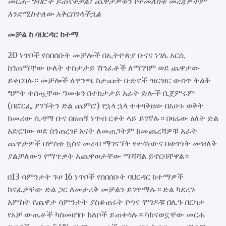
መርሐ-ግብሮች ይጠናቀቃል፤ ጨዋታዎቹን የተመለከቱ መረጃዎችም
እንደሚከተለው አቅርበንላችኋል
መቻል ከ ባህርዳር ከተማ
20 ነጥቦች የሰበሰቡት መቻሎች በኢትዮጵያ ቡናና ነገሌ አርሲ
ከገጠማቸው ሁለት ተከታታይ ሽንፈቶች ለማገገም ወደ ጨዋታው
ይቀርባሉ። መቻሎች ለዋንጫ ከታጩት ቡድኖች ዝርዝር ውስጥ ትልቅ
ግምት ተሰጧቸው ዓመቱን በተከታታይ አራት ድሎች ቢጀምሩም
(በፎርፌ ያገኙትን ድል ጨምሮ) የኋላ ኋላ ተቀዛቅዘው በአሁኑ ወቅት
ከመሪው ሲዳማ ቡና በዘጠኝ ነጥብ ርቀት ላይ ይገኛሉ። በዛሬው ዕለት ድል
አድርገው ወደ ሰንጠረዡ አናት ለመጠጋትም ከመጨረሻዎቹ አራት
ጨዋታዎች በሦስቱ ኳስና መረብ ማገናኘት የተሳነውና በወጥነት መዝለቅ
ያልቻለውን የማጥቃት አጨዋወታቸው ማሻሻል ይኖርባቸዋል።
በ13 ሳምንታት ጉዞ 16 ነጥቦች የሰበሰቡት ባህርዳር ከተማዎች
ከናፈቃቸው ድል ጋር ለመታረቅ መቻልን ይገጥማሉ። ድል ካደረጉ
አምስት የጨዋታ ሳምንታት ያስቆጠሩት የጣና ሞገዶቹ በሊጉ በርካታ
የአቻ ውጤቶች ካስመዘገቡ ክለቦች ይጠቀሳሉ። ካከናወኗቸው መርሐ