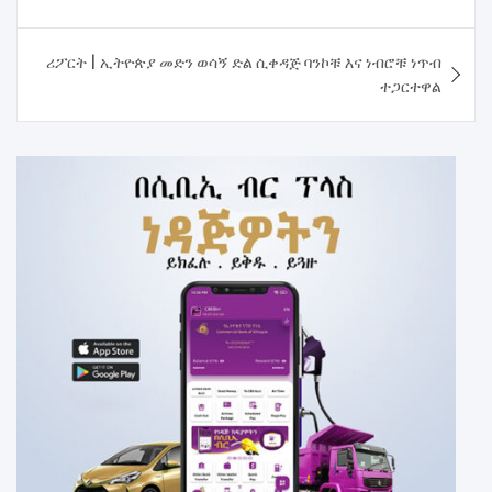
ሪፖርት | ኢትዮጵያ መድን ወሳኝ ድል ሲቀዳጅ ባንኮቹ እና ነብሮቹ ነጥብ
ተጋርተዋል