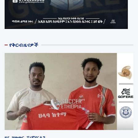
የቅርብ ዜናዎች
ዜና
ዝውውር
ፕሪምየር ሊግ