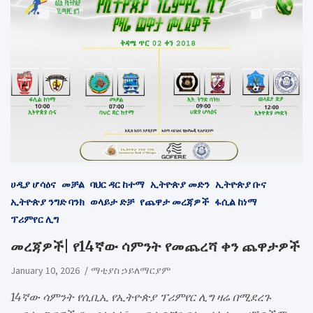
ሀዲያ ሆሳዕና
መቻል
ባህር ዳር ከተማ
ኢትዮጵያ መድን
ኢትዮጵያ ቡና
ኢትዮጵያ ንግድ ባንክ
ወላይታ ድቻ
የጨዋታ መረጃዎች
ፋሲል ከነማ
ፕሪምየር ሊግ
መረጃዎች| የ14ኛው ሳምንት የመጨረሻ ቀን ጨዋታዎች
January 10, 2026
ማቲያስ ኃይለማርያም
14ኛው ሳምንት የሲቢኢ የኢትዮጵያ ፕሪምየር ሊግ ዛሬ በሚደረጉ