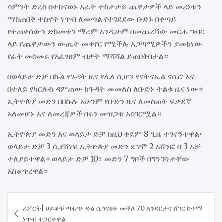
ሳምንት ድረስ በተከናወኑ አራት ተከታታይ ጨዋታዎች ላይ መሪነቱን
ማስጠበቅ ተስኖት ነጥብ ለመጣል የተገደደው ቡድኑ በቀጣይ
የተጠቀሰውን ድክመቱን ማረም እንዲሁም በመጨረሻው መርሐ ግብር
ላይ የጨዋታውን ውጤት መቀየር የሚችሉ አጋጣሚዎችን ያመከነው
የፊት መስመሩ የአፈፃፀም ብቃት ማሻሻል ይጠበቅበታል።
በወላይታ ድቻ በኩል የጉዳት ዜና የሌለ ሲሆን የናትናኤል ናሴሮ እና
በተለይ የካርሎስ ዳምጠው ከጉዳት መመለስ ለቡድኑ ትልቁ ዜና ነው።
ኢትዮጵያ መድን በበኩሉ አሁንም የቡድን ዜና ለመስጠት ፍቃደኛ
አለመሆኑ እና ለመረጃዎች በሩን መዝጋቱ አስገርሟል።
ኢትዮጵያ መድን እና ወላይታ ድቻ ከዚህ ቀደም 8 ጊዜ ተገናኝተዋል፤
ወላይታ ድቻ 3 ሲያሸነፍ ኢትዮጵያ መድን ደግሞ 2 አሸንፎ በ 3 አቻ
ተለያይተዋል። ወላይታ ድቻ 10፣ መድን 7 ግቦች በግንኙነታቸው
አስቆጥረዋል።
Post
ሪፖርት| ሀይቆቹ ጣፋጭ ድል ሲጎናፀፉ መቐለ 70 እንደርታና ሸገር ከተማ
navigation
ነጥብ ተጋርተዋል