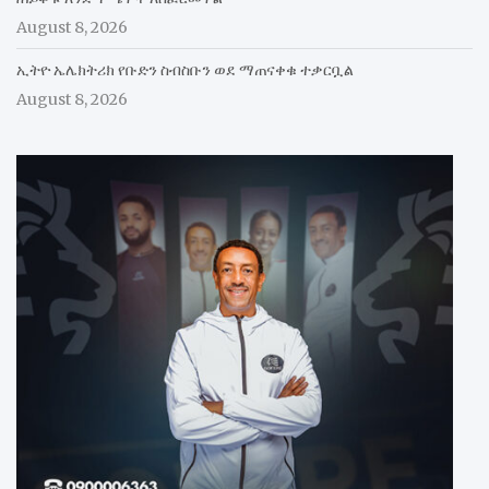
August 8, 2026
ኢትዮ ኤሌክትሪክ የቡድን ስብስቡን ወደ ማጠናቀቁ ተቃርቧል
August 8, 2026