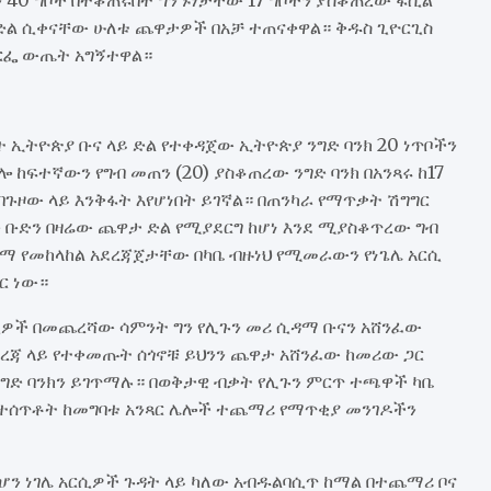
ት ድል ሲቀናቸው ሁለቱ ጨዋታዎች በአቻ ተጠናቀዋል። ቅዱስ ጊዮርጊስ
 የፎርፌ ውጤት አግኝተዋል።
 ኢትዮጵያ ቡና ላይ ድል የተቀዳጀው ኢትዮጵያ ንግድ ባንክ 20 ነጥቦችን
ሎ ከፍተኛውን የግብ መጠን (20) ያስቆጠረው ንግድ ባንክ በአንጻሩ ከ17
ዞው ላይ እንቅፋት እየሆነበት ይገኛል። በጠንካራ የማጥቃት ሽግግር
 ቡድን በዛሬው ጨዋታ ድል የሚያደርግ ከሆነ እንደ ሚያስቆጥረው ግብ
ካማ የመከላከል አደረጃጀታቸው በካቤ ብዙነህ የሚመራውን የነጌሌ አርሲ
ር ነው።
ርሲዎች በመጨረሻው ሳምንት ግን የሊጉን መሪ ሲዳማ ቡናን አሸንፈው
ደረጃ ላይ የተቀመጡት ሰጎኖቹ ይህንን ጨዋታ አሸንፈው ከመሪው ጋር
ንግድ ባንክን ይገጥማሉ። በወቅታዊ ብቃት የሊጉን ምርጥ ተጫዋች ካቤ
 ተሰጥቶት ከመግባቱ አንጻር ሌሎች ተጨማሪ የማጥቂያ መንገዶችን
ሲሆን ነገሌ አርሲዎች ጉዳት ላይ ካለው አብዱልባሲጥ ከማል በተጨማሪ ቦና