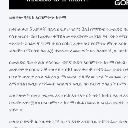
ወልዋሎ ዓ/ዩ ከ አርባምንጭ ከተማ
ከተከታታይ 5 አቻዎች በኋላ ሀዲያ ሆሳዕናን 2ለ1 በማሸነፍ የውድድር
ባስቆጠሩበት በዚህ ጨዋታ ተሻሽለው የቀረቡበት መንገድ ትኩረትን የሚ
የቀረቡት አሰልጣኝ ግርማ ታደሰ በሶከር ኢትዮጵያ የሳምንቱ ምርጥ አሰ
ድሎችን በማሳካት ከወራጅ ቀጠናው ለመውጣት ዛሬ ከአዞዎቹ ጋር ጠን
በውድድር ዓመቱ ድል ያላሳካው ብቸኛ ቡድን አርባምንጭ ከተማ በታሪኩ እ
ጨዋታዎች በሰባቱ አቻ ተለያይቶ በ10 ጨዋታዎች የተሸነፈው ቡድኑ በተ
በሁለት ጨዋታ አንድ ጎል እንኳ ማስቆጠር ያልቻለውን የፊት መስመር እ
ለማሻሻል በአዲስ የተሾሙት አሰልጣኝ አዲሴ ካሳ ይህንን ኃላፊነት በም
ወልዋሎዎች ሰመረ ሀፍታይ እና ብሩክ እንዳለን በቅጣት፤ ኮንኮኒ ሃፊዝ እ
ከጉዳት አገግሟል። በአርባምንጭ ከተማ በኩል ሳሙኤል አስፈሪ በጉዳት 
ናቸው።
ሁለቱ ቡድኖች 4 ጊዜ የተገናኙ ሲሆን አንድ አንድ ጊዜ ተሸናንፈው በ