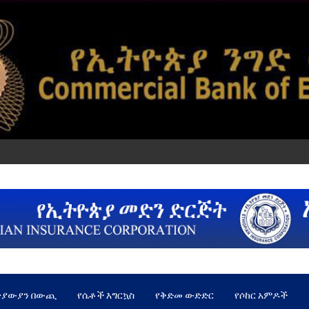
ጵያውያን በውጪ
የሴቶች እግርኳስ
የቅድመ ውድድር
የሶከር አምዶች