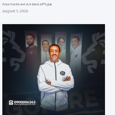
ዮሴፍ ዮሐንስ ወደ ሌላ ክለብ አምርቷል
August 5, 2026