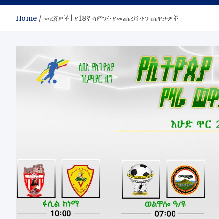
Home
መረጃዎች | የ18ኛ ሳምንት የመጨረሻ ቀን ጨዋታዎች