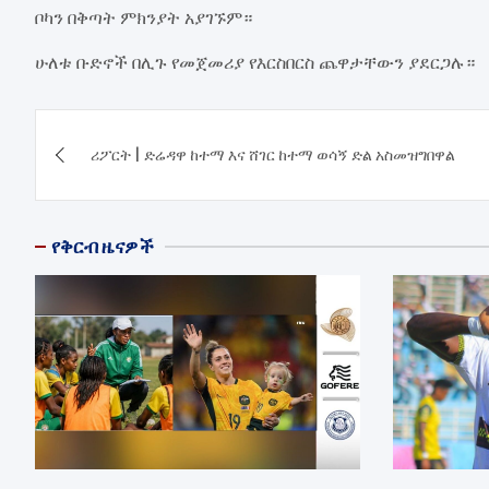
ቦካን በቅጣት ምክንያት አያገኙም።
ሁለቱ ቡድኖች በሊጉ የመጀመሪያ የእርስበርስ ጨዋታቸውን ያደርጋሉ።
Post
ሪፖርት | ድሬዳዋ ከተማ እና ሸገር ከተማ ወሳኝ ድል አስመዝግበዋል
navigation
የቅርብ ዜናዎች