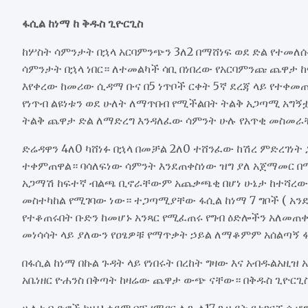
ፋሲል ከነማ ከ ቅዱስ ጊዮርጊስ
ከሦስት ሳምንታት በኋላ አርባምንጭን 3ለ2 በማሸነፍ ወደ ድል የተመለ
ሳምንታት በኋላ ነበር። ለተመልካች ሳቢ በነበረው የአርባምንጩ ጨዋታ ከ
እየቀረው ከመሪው ሲዳማ ቡና በ5 ነጥቦች ርቀት 5ኛ ደረጃ ላይ የተቀ
የነጥብ ልዩነቱን ወደ ሁለት ለማጥበብ የሚችልበት ትልቅ አጋጣሚ አግኝ
ትልቅ ጨዋታ ድል ለማድረግ እንዳለፈው ሳምንት ሁሉ የአጥቂ መስመ
ድሬዳዋን 4ለ0 ካሸነፉ በኋላ በመቻል 2ለ0 ተሸንፈው ከሽረ ምድረገነት ጋ
ተቀምጠዋል። ባሳለፍነው ሳምንት እንደጠቀስነው ዝግ ያለ አጀማመር 
አጋማሽ ከፍተኛ ብልጫ ቢኖራቸውም አጨቃጫቂ በሆነ ሁኔታ ከተሻረው 
መስተካከል የሚገባው ነው። ተጋጣሚያቸው ፋሲል ከነማ 7 ግቦች ( አን
የተቆጠሩበት ቡድን ከመሆኑ አንጻር የሚፈጠሩ የግብ ዕድሎችን አለመጠቀ
መነሳሳት ላይ ያለውን የዐፄዎቹ የማጥቃት ኃይል ለማቆምም አሰልጣኝ 
በፋሲል ከነማ በኩል ጉዳት ላይ የነበሩት በረከት ግዛው እና አብዱልአዚ
አቤነዘር ዮሐንስ በቅጣት ከዛሬው ጨዋታ ውጭ ናቸው። በቅዱስ ጊዮርጊ
ሁለቱ ቡድኖች ከዚህ ቀደም በፕሪሚየር ሊጉ ለ17 ጊዜያት የተገናኙ ሲሆ