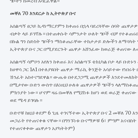
ግቦችን ከመረብ አሳርፈዋል።
መቐለ 70 እንደርታ ከ ኢትዮጵያ ቡና
አሰልጣኝ ፀጋይ ኪዳነማርያምን ከቀጠሩ በኋላ ባደረጓቸው ሰባት ጨዋታዎ
ብቃት ላይ ይገኛሉ። በተጠቀሱት ሳምንታት ሁለት ግቦች ብቻ የተቆጠሩበ
በኩል ግን ስድስት ግቦችን ማስቆጠራቸው ተከታታይ ድሎችን ለማሳካት
ኢትዮጵያ ቡና ጋር በሚያደርጉት ጨዋታ አሸንፈው ከወራጅ ቀጠናው ለ
አሰልጣኝ ሳምሶን አየለን ከቀጠሩ እና አሰልጣኙ ቴክኒካል ቦታ ላይ ቡድኑ
ከሀዋሳ ጋር 1ለ1 በተለያዩበት ጨዋታ ማራኪ ቅንጅት አሳይተው የነበሩት
ሽንፈት አስተናግደዋል። ውጤቱ በተደጋጋሚ ጨዋታዎች እንደተመለከትነ
በሚታየው ቡድን ውስጥ በእነዚህ ሁለቱ ጨዋታዎች ግቦችን ላለማስቆ
ምክንያት ነው። ሆኖም ዛሬ በመቐለ የሚሸነፉ ከሆነ ወደ ወራጅ ቀጠናው
ወደ ሜዳ ይገባሉ።
ቡድኖቹ ከዚህ ቀደም 6 ጊዜ ተገናኝተው ኢትዮጵያ ቡና 2 መቐለ 70 
መጋራት የተጠናቀቁ ናቸው። በግንኙነቱ ቡናማዎቹ 6፣ ምዓም አናብስት 3 
የተጠናቀቀው ጨዋታን አያካትትም)