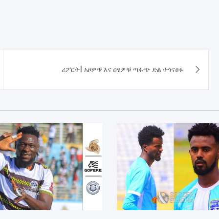
ሪፖርት| አዞዎቹ እና ዐፄዎቹ ጣፋጭ ድል ተጎናፀፉ