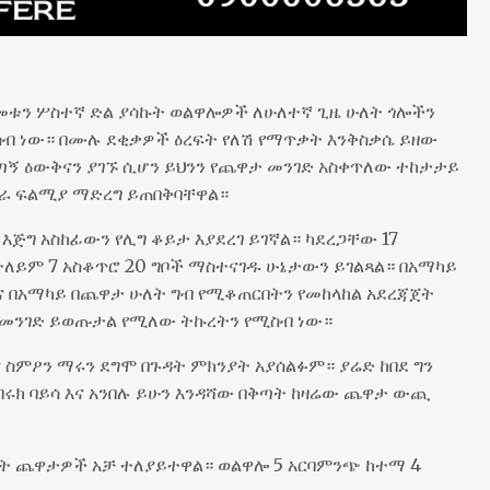
 ዓመቱን ሦስተኛ ድል ያሳኩት ወልዋሎዎች ለሁለተኛ ጊዜ ሁለት ጎሎችን
ስብ ነው። በሙሉ ደቂቃዎች ዕረፍት የለሽ የማጥቃት እንቅስቃሴ ይዘው
ልጣኝ ዕውቅናን ያገኙ ሲሆን ይህንን የጨዋታ መንገድ አስቀጥለው ተከታታይ
ካራ ፍልሚያ ማድረግ ይጠበቅባቸዋል።
ጅግ አስከፊውን የሊግ ቆይታ እያደረገ ይገኛል። ካደረጋቸው 17
ለይም 7 አስቆጥሮ 20 ግቦች ማስተናገዱ ሁኔታውን ይገልጻል። በአማካይ
ና በአማካይ በጨዋታ ሁለት ግብ የሚቆጠርበትን የመከላከል አደረጃጀት
ን መንገድ ይወጡታል የሚለው ትኩረትን የሚስብ ነው።
ና ስምዖን ማሩን ደግሞ በጉዳት ምክንያት አያሰልፉም። ያሬድ ከበደ ግን
ብሩክ ባይሳ እና አንበሉ ይሁን እንዳሻው በቅጣት ከዛሬው ጨዋታ ውጪ
ሁለት ጨዋታዎች አቻ ተለያይተዋል። ወልዋሎ 5 አርባምንጭ ከተማ 4