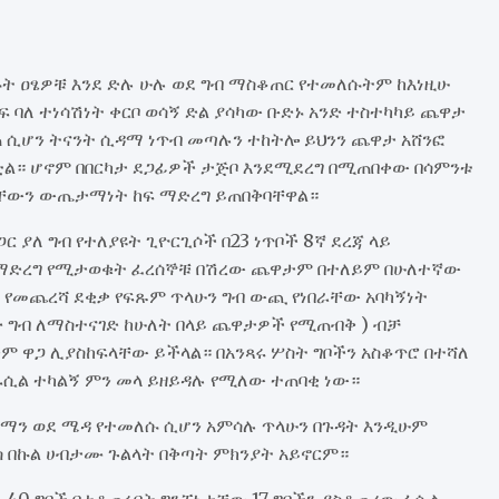
ሱት ዐፄዎቹ እንደ ድሉ ሁሉ ወደ ግብ ማስቆጠር የተመለሱትም ከእነዚሁ
ፍ ባለ ተነሳሽነት ቀርቦ ወሳኝ ድል ያሳካው ቡድኑ አንድ ተስተካካይ ጨዋታ
መጠ ሲሆን ትናንት ሲዳማ ነጥብ መጣሉን ተከትሎ ይህንን ጨዋታ አሸንፎ
ቷል። ሆኖም በበርካታ ደጋፊዎች ታጅቦ እንደሚደረግ በሚጠበቀው በሳምንቱ
ራቸውን ውጤታማነት ከፍ ማድረግ ይጠበቅባቸዋል።
ር ያለ ግብ የተለያዩት ጊዮርጊሶች በ23 ነጥቦች 8ኛ ደረጃ ላይ
በማድረግ የሚታወቁት ፈረሰኞቹ በሽረው ጨዋታም በተለይም በሁለተኛው
የመጨረሻ ደቂቃ የፍጹም ጥላሁን ግብ ውጪ የነበራቸው አባካኝነት
ድ ግብ ለማስተናገድ ከሁለት በላይ ጨዋታዎች የሚጠብቅ ) ብቻ
ም ዋጋ ሊያስከፍላቸው ይችላል። በአንጻሩ ሦስት ግቦችን አስቆጥሮ በተሻለ
ፋሲል ተካልኝ ምን መላ ይዘይዳሉ የሚለው ተጠባቂ ነው።
ዝ አማን ወደ ሜዳ የተመለሱ ሲሆን አምሳሉ ጥላሁን በጉዳት እንዲሁም
ስ በኩል ሀብታሙ ጉልላት በቅጣት ምክንያት አይኖርም።
ን 40 ግቦች በተቆጠሩበት ግንኙነታቸው 17 ግቦችን ያስቆጠረው ፋሲል