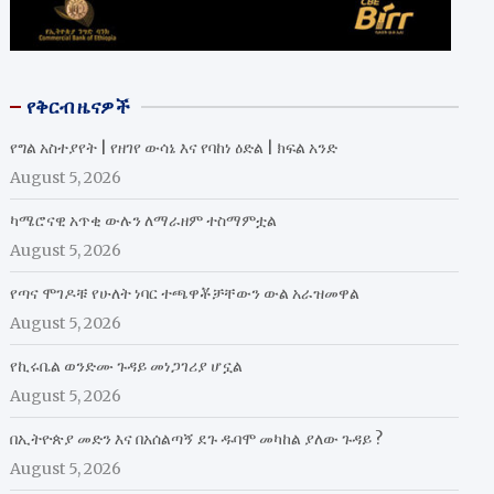
የቅርብ ዜናዎች
የግል አስተያየት | የዘገየ ውሳኔ እና የባከነ ዕድል | ክፍል አንድ
August 5, 2026
ካሜሮናዊ አጥቂ ውሉን ለማራዘም ተስማምቷል
August 5, 2026
የጣና ሞገዶቹ የሁለት ነባር ተጫዋቾቻቸውን ውል አራዝመዋል
August 5, 2026
የኪሩቤል ወንድሙ ጉዳይ መነጋገሪያ ሆኗል
August 5, 2026
በኢትዮጵያ መድን እና በአሰልጣኝ ደጉ ዱባሞ መካከል ያለው ጉዳይ ?
August 5, 2026