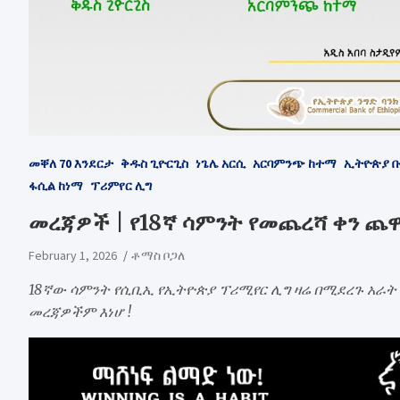
መቐለ 70 እንደርታ
ቅዱስ ጊዮርጊስ
ነጌሌ አርሲ
አርባምንጭ ከተማ
ኢትዮጵያ 
ፋሲል ከነማ
ፕሪምየር ሊግ
መረጃዎች | የ18ኛ ሳምንት የመጨረሻ ቀን 
February 1, 2026
ቶማስ ቦጋለ
18ኛው ሳምንት የሲቢኢ የኢትዮጵያ ፕሪሚየር ሊግ ዛሬ በሚደረጉ አ
መረጃዎችም እነሆ !