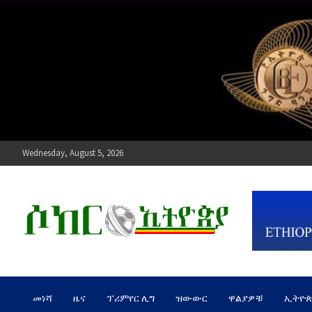
Skip
to
content
Wednesday, August 5, 2026
ሶከር ኢትዮጵያ
የኢትዮጵያ እግርኳስ ድምፅ !
መነሻ
ዜና
ፕሪምየር ሊግ
ዝውውር
ዋልያዎቹ
ኢትዮ