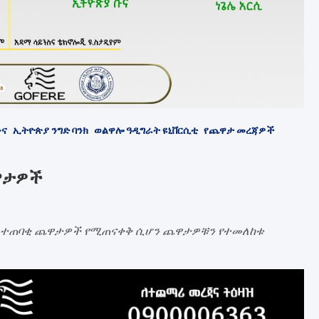
ቡና
ኢትዮጵያ ንግድ ባንክ
ወልዋሎ ዓዲግራት ዩኒቨርሲቲ
የጨዋታ መረጃዎች
ጨዋታዎች
ራት ተጠባቂ ጨዋታዎች የሚጠናቀቅ ሲሆን ጨዋታዎቹን የተመለከቱ