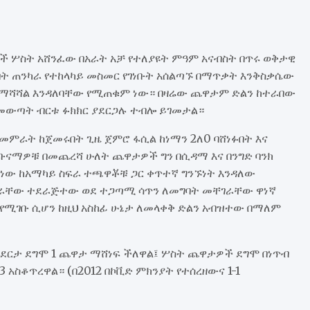
ች ሦስት አሸንፈው በአራት አቻ የተለያዩት ምዓም አናብስት በጥሩ ወቅታዊ
ት ጠንካራ የተከላካይ መስመር የገነቡት አሰልጣኙ በማጥቃት እንቅስቃሴው
 ማሻሻል እንዳለባቸው የሚጠቁም ነው። በዛሬው ጨዋታም ድልን ከተራበው
መውጣት ብርቱ ፉክክር ያደርጋሉ ተብሎ ይገመታል።
ን መምራት ከጀመሩበት ጊዜ ጀምሮ ፋሲል ከነማን 2ለ0 ባሸነፉበት እና
 ቡናማዎቹ በመጨረሻ ሁለት ጨዋታዎች ግን በሲዳማ እና በንግድ ባንክ
ው ከአማካይ ስፍራ ተጫዋቾቹ ጋር ቀጥተኛ ግንኙነት እንዳለው
ጠራቸው ተደራጅተው ወደ ተጋጣሚ ሳጥን ለመግባት መቸገራቸው ዋነኛ
 የሚገቡ ሲሆን ከዚህ አስከፊ ሁኔታ ለመላቀቅ ድልን አብዝተው በማለም
እንደርታ ደግሞ 1 ጨዋታ ማሸነፍ ችለዋል፤ ሦስት ጨዋታዎች ደግሞ በነጥብ
አስቆጥረዋል። (በ2012 በኮቪድ ምክንያት የተሰረዘውና 1-1