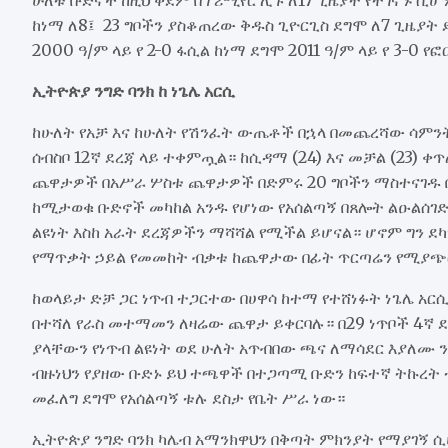
ከነማ ለ8፤ 23 ግቦችን ያስቆጠረው ቅዱስ ጊዮርጊስ ደግሞ ለ7 ጊዜያ
2000 ዓ/ም ላይ የ 2-0 ፋሲል ከነማ ደግሞ 2011 ዓ/ም ላይ የ 3-0
ኢትዮጵያ ንግድ ባንክ ከ ነጌሌ አርሲ
ከሁለት የአቻ እና ከሁለት የሽንፈት ውጤቶች በኋላ በመጨረሻው ሳምንት
ሰብስቦ 12ኛ ደረጃ ላይ ተቀምጧል። ከሲዳማ (24) እና መቻል (23) ቀጥ
ጨዋታዎች በአሥራ ሦስቱ ጨዋታዎች በድምሩ 20 ግቦችን ማስተናገዱ በጉ
ከሚታወቁ ቡድኖች መካከል አንዱ የሆነው የአሰልጣኝ በጸሎት ልዑልሰገድ
ልዩነት እስከ አራት ደረጃዎችን ማሻሻል የሚችል ይሆናል። ሆኖም ግን ደ
የማጥቃት ኃይል የመመከት ብቃቱ ከጨዋታው በፊት ጥርጣሬን የሚያጭ
ከወላይታ ድቻ ጋር ነጥብ ተጋርተው በሀዋሳ ከተማ የተሸነፉት ነጌሌ አ
በተሻለ የራስ መተማመን ለዛሬው ጨዋታ ይቀርባሉ። በ29 ነጥቦች 4ኛ 
ያላቸውን የነጥብ ልዩነት ወደ ሁለት አጥብበው ጫና ለማሳደር እያለሙ 
ብዙነህን የያዘው ቡድኑ ይህ ተጫዋች በተጋጣሚ ቡድን ከፍተኛ ትኩረት
መፈለግ ደግሞ የአሰልጣኝ ቱሉ ደስታ የቤት ሥራ ነው።
ኢትዮጵያ ንግድ ባንክ ካሌብ አማንክዋህን በቅጣት ምክንያት የማያገኝ 