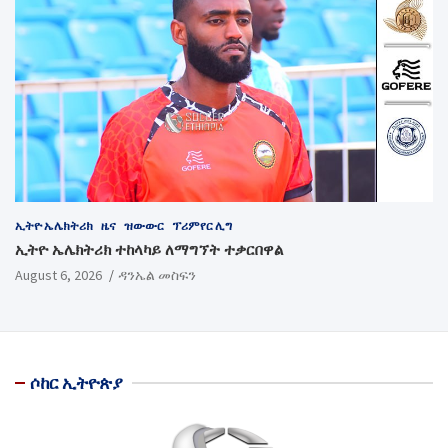
ኢትዮ ኤሌክትሪክ
ዜና
ዝውውር
ፕሪምየር ሊግ
ኢትዮ ኤሌክትሪክ ተከላካይ ለማግኘት ተቃርበዋል
August 6, 2026
ዳንኤል መስፍን
ሶከር ኢትዮጵያ