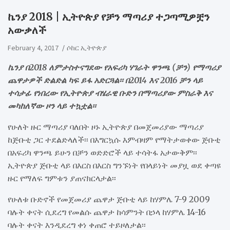
ኬንያ 2018 | ኢትዮጵያ የቻን ማጣሪያ ተጋጣሚዎቿን
አውቃለች
February 4, 2017
ሶከር ኢትዮጵያ
ኬንያ በ2018 ለምታስተናግደው የአፍሪካ ሃገራት ዋንጫ (ቻን) የማጣሪያ
ጨዋታዎች ድልድል ካፍ ይፋ አድርጓል፡፡ በ2014 እና 2016 ቻን ላይ
ተሳታፊ የነበረው የኢትዮጵያ ብሄራዊ ቡድን በማጣሪያው ምስራቅ እና
መካከለኛው ዞን ላይ ተኳቷል፡፡
የሁለት ዙር ማጣሪያ ባለበት ዞኑ ኢትዮጵያ በመጀመሪያው ማጣሪያ
ከጅቡቲ ጋር ተደልድላለች፡፡ በእግርኳሱ እምብዛም የማትታወቀው ጅቡቲ
በአፍሪካ ዋንጫ ይሁን በቻን ወድድሮች ላይ ተሳትፋ አታውቅም፡፡
ኢትዮጵያ ጅቡቲ ላይ በእርስ በእርስ ግንኙነት የበላይነት መያዟ ወደ ቀጣዩ
ዙር የማለፍ ግምቱን ያጠናክርላታል፡፡
የሁለቱ ቡድኖች የመጀመሪያ ጨዋታ ጅቡቲ ላይ ከሃምሌ 7-9 2009
ባሉት ቀናት ሲደረግ የመልሱ ጨዋታ ከሳምንት በኃላ ከሃምሌ 14-16
ባሉት ቀናት እንዲደረግ ቀነ ቀጠሮ ተይዞለታል፡፡