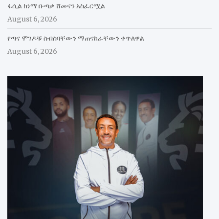
ፋሲል ከነማ ቡጣቃ ሸመናን አስፈርሟል
August 6, 2026
የጣና ሞገዶቹ ስብስባቸውን ማጠናከራቸውን ቀጥለዋል
August 6, 2026