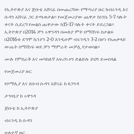
የኢትዮጵያ እና ጅቡቲ አሸናፊ በመጨረሻው የማጣሪያ ዙር ከብሩንዲ እና
ሱዳን አሸናፊ ጋር ይጫወታል፡፡ የመጀመሪያው ጨዋታ ከነሃሴ 5-7 ባሉት
ቀናት ሲደረግ የመልስ ጨዋታው ከ15-17 ባሉት ቀናት ይደረጋል፡፡
ኢትዮጵያ በ2014 ቻን ሩዋንዳን በመለያ ምት በማሸነፍ ስታልፍ
በ2016ቱ ደግሞ ኬንያን 2-0 እንዲሁም ብሩንዲን 3-2 በሆነ የአጠቃላይ
ውጤት በማሸነፍ ወደ ቻን ማምራት መቻሏ የታወሳል፡፡
ሙሉ የምስራቅ እና መካከለኛ አፍሪካ ዞን ድልድሉ ይህን ይመስላል
የመጀመሪያ ዙር
የሶማሊያ እና ደቡብ ሱዳን አሸናፊ ከ ዩጋንዳ
ታንዛኒያ ከ ሩዋንዳ
ጅቡቲ ከ ኢትዮጵያ
ብሩንዲ ከ ሱዳን
ሁለተኛ ዙር