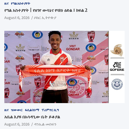
ዜና
የግል አስተያየት
የግል አስተያየት | የዘገየ ውሳኔና የባከነ ዕድል ፤ ክፍል 2
August 6, 2026
ሶከር ኢትዮጵያ
ዜና
ዝውውር
ፋሲል ከነማ
ፕሪምየር ሊግ
አቤል እያዩ በአሳዳጊው ቤት ይቆያል
August 6, 2026
ዳንኤል መስፍን