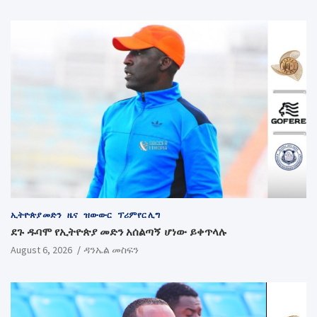
ኢትዮጵያ መድን
ዜና
ዝውውር
ፕሪምየር ሊግ
ደጉ ዱባሞ የኢትዮጵያ መድን አሰልጣኝ ሆነው ይቀጥላሉ
August 6, 2026
ዳንኤል መስፍን