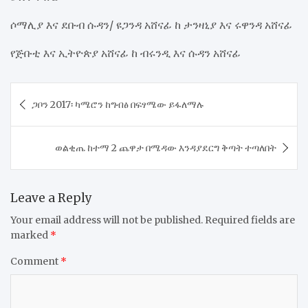
ሶማሊያ እና ደቡብ ሱዳን/ ዩጋንዳ አሸናፊ ከ ታንዛኒያ እና ሩዋንዳ አሸናፊ
የጅቡቲ እና ኢትዮጵያ አሸናፊ ከ ብሩንዲ እና ሱዳን አሸናፊ
Post
ጋቦን 2017፡ ካሜሮን ከግብፅ በፍፃሜው ይፋለማሉ
navigation
ወልቂጤ ከተማ 2 ጨዋታ በሜዳው እንዳያደርግ ቅጣት ተጣለበት
Leave a Reply
Your email address will not be published.
Required fields are
marked
*
Comment
*