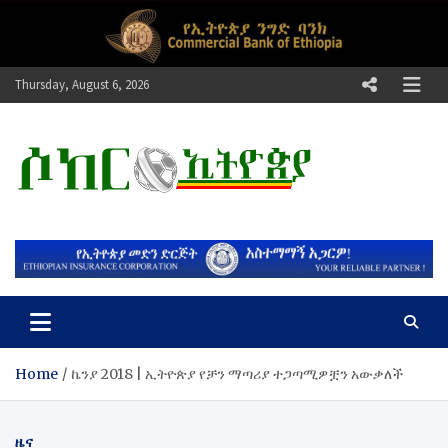
Skip
to
content
Thursday, August 6, 2026
ሶከር ኢትዮጵያ
የኢትዮጵያ እግርኳስ ድምፅ !
Home
ኬንያ 2018 | ኢትዮጵያ የቻን ማጣሪያ ተጋጣሚዎቿን አውቃለች
ዜና