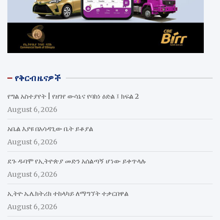
የቅርብ ዜናዎች
የግል አስተያየት | የዘገየ ውሳኔና የባከነ ዕድል ፤ ክፍል 2
August 6, 2026
አቤል እያዩ በአሳዳጊው ቤት ይቆያል
August 6, 2026
ደጉ ዱባሞ የኢትዮጵያ መድን አሰልጣኝ ሆነው ይቀጥላሉ
August 6, 2026
ኢትዮ ኤሌክትሪክ ተከላካይ ለማግኘት ተቃርበዋል
August 6, 2026