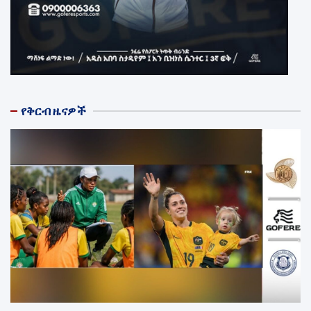
የቅርብ ዜናዎች