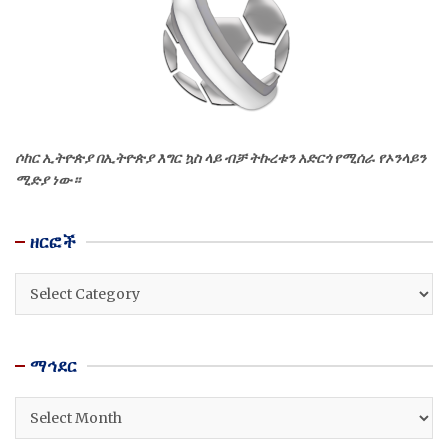
ሶከር ኢትዮጵያ በኢትዮጵያ እግር ኳስ ላይ ብቻ ትኩረቱን አድርጎ የሚሰራ የኦንላይን
ሚድያ ነው።
ዘርፎች
ዘርፎች
ማኅደር
ማኅደር