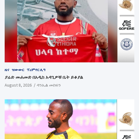
ዜና
ዝውውር
ፕሪምየር ሊግ
ያሬድ መሐመድ በአዲስ አዳጊዎቹ ቤት ይቆያል
August 8, 2026
ዳንኤል መስፍን