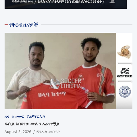
የቅርብ ዜናዎች
ዜና
ዝውውር
ፕሪምየር ሊግ
ፋሲል አበባየሁ ውሉን አራዝሟል
August 8, 2026
ዳንኤል መስፍን