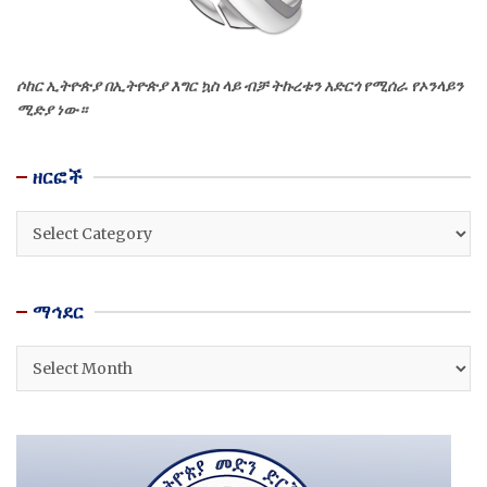
ሶከር ኢትዮጵያ በኢትዮጵያ እግር ኳስ ላይ ብቻ ትኩረቱን አድርጎ የሚሰራ የኦንላይን
ሚድያ ነው።
ዘርፎች
ዘርፎች
ማኅደር
ማኅደር