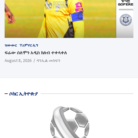
ዝውውር
ፕሪምየር ሊግ
ፍሬው ሰለሞን አዲስ ክለብ ተቀላቀለ
August 8, 2026
ዳንኤል መስፍን
ሶከር ኢትዮጵያ