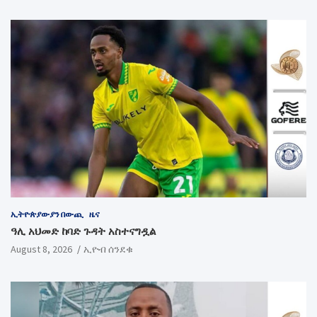
ኢትዮጵያውያን በውጪ
ዜና
ዓሊ አህመድ ከባድ ጉዳት አስተናግዷል
August 8, 2026
ኢዮብ ሰንደቁ