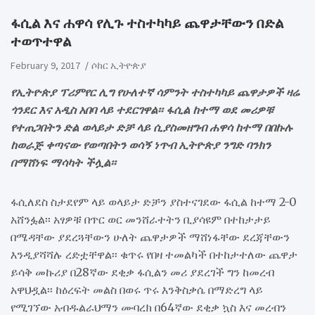
ፋሲል እና ሐዋሳ የሊጉ ተስተካካይ ጨዋታቸውን በድል
ተወጥተዋል
February 9, 2017
ሶከር ኢትዮጵያ
የኢትዮጵያ ፕሪምየር ሊግ የሁለተኛ ሳምንት ተስተካካይ ጨዋታዎች ዛሬ
ጎንደር እና አዲስ አበባ ላይ ተደርገዋል፡፡ ፋሲል ከተማ ወደ መሪዎቹ
የተጠጋበትን ድል ወላይታ ድቻ ላይ ሲያስመዘግብ ሐዋሳ ከተማ በበኩሉ
ከወራጅ ቀጣናው የወጣበትን ወሳኝ ነጥብ ኢትዮጵያ ንግድ ባንክን
በማሸነፍ ማሳካት ችሏል፡፡
ፋሲለደስ ስታደየም ላይ ወላይታ ድቻን ያስተናገደው ፋሲል ከተማ 2-0
አሸንፏል፡፡ አፃዎቹ በጥር ወር መንሸራተትን ቢያሳዩም በተከታታይ
በሜዳቸው ያደረጓቸውን ሁለት ጨዋታዎች ማሸነፋቸው ደረጃቸውን
እንዲያሻሻሉ ረድቷቸዋል፡፡ ቁጥሩ የበዛ ተመልካች በተከታተለው ጨዋታ
ይሳቅ መኩሪያ በ28ኛው ደቂቃ ፋሲልን መሪ ያደረገች ግን ከመረብ
አዋህዷል፡፡ ከዕረፍት መልስ በወሩ ጥሩ እንቅስቃሴ በማድረግ ላይ
የሚገኘው አብዱልራህማን ሙባረክ በ64ኛው ደቂቃ ኳስ እና መረብን