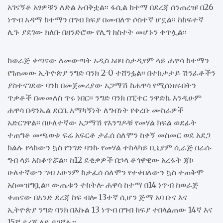
አገናኝቶ አፃዎቹን ለድል አብቅቷል፡፡ ፋሲል ከተማ በደረጃ ሰንጠረዡ በ26
ነጥብ አዳማ ከተማን በግብ ክፍያ በመብለጥ ሶስተኛ ሆኗል፡፡ ከከፍተኛ
ሊጉ ያደገው ክለቡ በዘንድሮው የሊግ ክስተት መሆኑን ቀጥሏል፡፡
ከወራጅ ቀጣናው ለመውጣት አዲስ አበባ ስታዲየም ላይ ሐዋሳ ከተማን
የገጠመው ኢትዮጵያ ንግድ ባንክ 2-0 ተሸንፏል፡፡ በተከታታይ ሽንፈቶችን
ያስተናገደው ባንክ በመጀመሪያው አጋማሽ ከሐዋሳ የሚሰነዘሩበትን
ጥቃቶች በመመለስ ጥሩ ነበር፡፡ ንግድ ባንክ በፒተር ንዋድኬ እንዲሁም
ሐዋሳ በዳንኤል ደርቤ አማካኝነት ለግብነት የቀረቡ ሙከራዎች
አድርገዋል፡፡ በሁለተኛው አጋማሽ የእንግዶቹ የመሃል ክፍል ወደፊት
ተጠግቶ መጫወቱ ፍሬ አፍርቶ ታፈሰ ሰለሞን ከቀኝ መስመር ወደ አደጋ
ክልሉ የላከውን ኳስ የንግድ ባንኩ የመሃል ተከላካይ ቢኒያም ሲራጅ በራሱ
ግብ ላይ አስቆጥሯል፡፡ ከ12 ደቂቃዎች በኃላ ቶጎዋዊው አረፋት ጃኮ
ሁለተኛውን ግብ አሁንም ከታፈሰ ሰለሞን የተቀበለውን ኳስ ተጠቅሞ
አስመዝግቧል፡፡ ውጤቱን ተከትሎ ሐዋሳ ከተማ በ14 ነጥብ ከወራጅ
ቀጠናው በአንድ ደረጃ ከፍ ብሎ 13ተኛ ሲሆን ጅማ አባ ቡና እና
ኢትዮጵያ ንግድ ባንክ በእኩል 13 ነጥብ በግብ ክፍያ ተበላልጠው 14ኛ እና
15ኛ ደረጃ ላይ ይገኛሉ፡፡