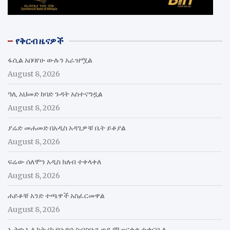
የቅርብ ዜናዎች
ፋሲል አበባየሁ ውሉን አራዝሟል
August 8, 2026
ዓሊ አህመድ ከባድ ጉዳት አስተናግዷል
August 8, 2026
ያሬድ መሐመድ በአዲስ አዳጊዎቹ ቤት ይቆያል
August 8, 2026
ፍሬው ሰለሞን አዲስ ክለብ ተቀላቀለ
August 8, 2026
ሐይቆቹ አንድ ተጫዋች አስፈርመዋል
August 8, 2026
ኢትዮ ኤሌክትሪክ የቡድን ስብስቡን ወደ ማጠናቀቁ ተቃርቧል