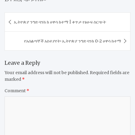
Post
ኢትዮጵያ ንግድ ባንክ ከ ሀዋሳ ከተማ | ቀጥታ የፅሁፍ ስርጭት
navigation
የአሰልጣኞች አስተያየት፡ ኢትዮጵያ ንግድ ባንክ 0-2 ሀዋሳ ከተማ
Leave a Reply
Your email address will not be published.
Required fields are
marked
*
Comment
*