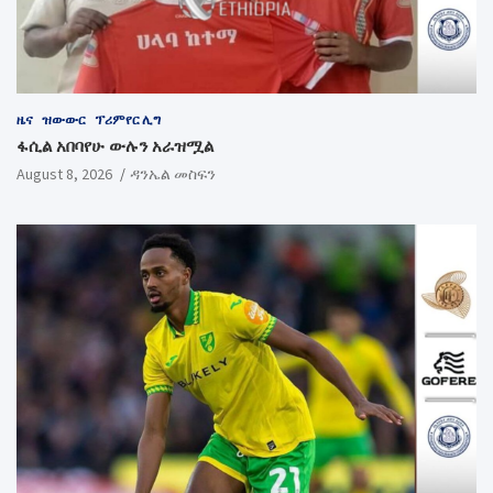
ዜና
ዝውውር
ፕሪምየር ሊግ
ፋሲል አበባየሁ ውሉን አራዝሟል
August 8, 2026
ዳንኤል መስፍን