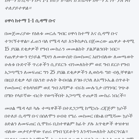
ከተማ ከ ሲዳማ ቡና 1-1 ሀድያ ሆሳዕና ከ ድሬዳዋ ከተማ ደግሞ ያለግብ
ተለያይተዋል።
ሀዋሳ ከተማ 1-1 ሲዳማ ቡና
በመጀመሪያው የዕለቱ መርሐ ግብር ሀዋሳ ከተማ እና ሲዳማ ቡና
ተገናኝተዋል፡፡ ፈጠን ባለ የሜዳ ላይ እንቅስቃሴ በጀመረው ጨዋታ ቀዳሚ
15 ያህል ደቂቃዎች የግብ ሙከራን መመልከት ያልቻልንበት ነበር፡፡
የጨዋታውን የኃይል ሚዛን ለመውሰድ በመስመር አዘንብለው ለመጫወት
ሁለቱ ቡድኖች ጥረቶችን ሲያደርጉ ብንመለከትም ወደ ግብ ደርሶ የግብ
አጋጣሚን ለመፍጠር ግን 25 ያህል ደቂቃዎችን ሊወስዱ ግድ ብሏቸዋል፡፡
በዚህ ደቂቃ ላይ በአንድ ሁለት ቅብብል ይገዙ ቦጋለ ለአማኑኤል ሰጥቶት
የመስመር ተከላካዩም ወደ ግብ አሻምቶ ብሩክ ሙሉጌታ በግንባር ገጭቶ
በግቡ የላይኛው ብረት የወጣችበት አጋጣሚ ተጠቃሽ ሙከራ ነበረች፡፡
መሀል ሜዳ ላይ ካሉ ተጫዋቾች በተደጋጋሚ ከሚነሱ ረጃጅም ኳሶች
በተለይ ሲዳማ ቡና በሰለሞን ሀብቴ የግራ መስመር በኩል በሚሻሙ ኳሶች
ዕድልን ለመፍጠር ሲሞከሩ ቢስተዋልም ከፊት ያሉ አጥቂዎች ቀዝቀዝ
ብለው መታየታቸው የጠሩ የግብ ሂደቶትን እንዳንመለከት አድርጎናል።