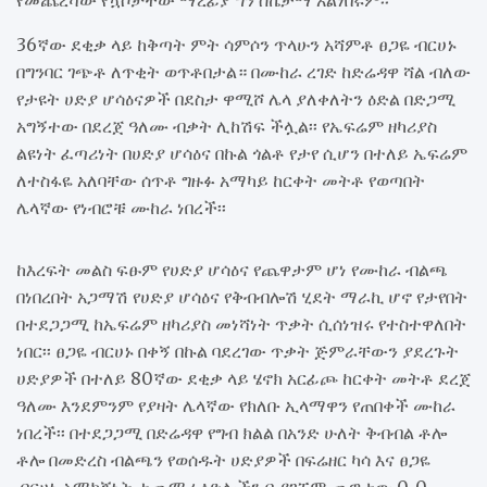
የመጨረሻው የኳሶቻቸው ማረፊያ ግን ስኬታማ አልነበሩም፡፡
36ኛው ደቂቃ ላይ ከቅጣት ምት ሳምሶን ጥላሁን አሻምቶ ፀጋዬ ብርሀኑ
በግንባር ገጭቶ ለጥቂት ወጥቶበታል። በሙከራ ረገድ ከድሬዳዋ ሻል ብለው
የታዩት ሀድያ ሆሳዕናዎች በደስታ ዋሚሾ ሌላ ያለቀለትን ዕድል በድጋሚ
አግኝተው በደረጀ ዓለሙ ብቃት ሊከሽፍ ችሏል፡፡ የኤፍሬም ዘካሪያስ
ልዩነት ፈጣሪነት በሀድያ ሆሳዕና በኩል ጎልቶ የታየ ሲሆን በተለይ ኤፍሬም
ለተስፋዬ አለባቸው ሰጥቶ ግዙፉ አማካይ ከርቀት መትቶ የወጣበት
ሌላኛው የነብሮቹ ሙከራ ነበረች፡፡
ከእረፍት መልስ ፍፁም የሀድያ ሆሳዕና የጨዋታም ሆነ የሙከራ ብልጫ
በነበረበት አጋማሽ የሀድያ ሆሳዕና የቅብብሎሽ ሂደት ማራኪ ሆኖ የታየበት
በተደጋጋሚ ከኤፍሬም ዘካሪያስ መነሻነት ጥቃት ሲሰነዝሩ የተስተዋለበት
ነበር፡፡ ፀጋዬ ብርሀኑ በቀኝ በኩል ባደረገው ጥቃት ጅምራቸውን ያደረጉት
ሀድያዎች በተለይ 80ኛው ደቂቃ ላይ ሄኖክ አርፊጮ ከርቀት መትቶ ደረጀ
ዓለሙ እንደምንም የያዛት ሌላኛው የክለቡ ኢላማዋን የጠበቀች ሙከራ
ነበረች፡፡ በተደጋጋሚ በድሬዳዋ የግብ ክልል በአንድ ሁለት ቅብብል ቶሎ
ቶሎ በመድረስ ብልጫን የወሰዱት ሀድያዎች በፍሬዘር ካሳ እና ፀጋዬ