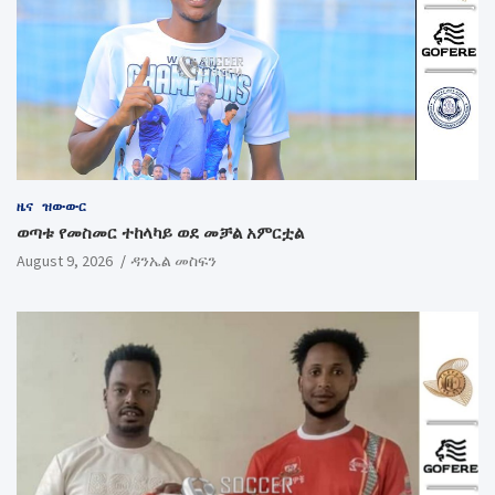
ዜና
ዝውውር
ወጣቱ የመስመር ተከላካይ ወደ መቻል አምርቷል
August 9, 2026
ዳንኤል መስፍን