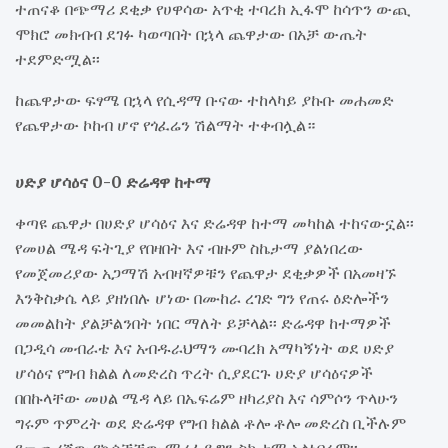
ተጠናቆ በጭማሪ ደቂቃ የሀዋሳው አጥቂ ተባረክ ኢፋሞ ከሳጥን ውጪ
ሞክሮ መክብብ ደገፉ ካወጣበት በኋላ ጨዋታው በአቻ ውጤት
ተደምድሟል፡፡
ከጨዋታው ፍፃሜ በኋላ የሲዳማ ቡናው ተከላካይ ያኩቡ መሐመድ
የጨዋታው ኮከብ ሆኖ የጎፈሬን ሽልማት ተቀብሏል።
ሀድያ ሆሳዕና 0-0 ድሬዳዋ ከተማ
ቀጣዩ ጨዋታ በሀድያ ሆሳዕና እና ድሬዳዋ ከተማ መካከል ተከናውኗል፡፡
የመሀል ሜዳ ፍትጊያ የበዛበት እና ብዙም ስኬታማ ያልነበረው
የመጀመሪያው አጋማሽ አብዛኛዎቹን የጨዋታ ደቂቃዎች በአመዛኙ
እንቅስቃሴ ላይ ያዘነበሉ ሆነው በሙከራ ረገድ ግን የጠሩ ዕድሎችን
መመልከት ያልቻልንበት ነበር ማለት ይቻላል፡፡ ድሬዳዋ ከተማዎች
በጋዲሳ መብራቴ እና አብዱራህማን ሙባረክ አማካኝነት ወደ ሀድያ
ሆሳዕና የግብ ክልል ለመድረስ ጥረት ሲያደርጉ ሀድያ ሆሳዕናዎች
በበኩላቸው መሀል ሜዳ ላይ በኤፍሬም ዘካሪያስ እና ሳምሶን ጥላሁን
ግሩም ጥምረት ወደ ድሬዳዋ የግብ ክልል ቶሎ ቶሎ መድረስ ቢችሉም