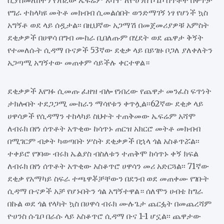
ሲያስመለከተን የነበረው ኤፍሬም አሻሞ ለዮሀንስ ሶጌቦ ሰጥቶት በቀጥታ
የግራ ተከላካዩ መትቶ መክብብ ሲመልሰበት ወንድማገኝ ነፃ የሆነች ኳስ
አግኝቶ ወደ ላይ ሰዷታል፡፡ በዚህኛው አጋማሽ በመጀመሪያዎቹ አምስት
ደቂቃዎች በሀዋሳ በግብ ሙከራ ቢበለጡም በሂደት ወደ ጨዋታ ቅኝት
የተመለሱት ሲዳማ ቡናዎች 53ኛው ደቂቃ ላይ በይገዙ ቦጋለ ያለቀለትን
አጋጣሚ አግኝተው መጠቀም ሳይችሉ ቀርተዋል።
ደቂቃዎች እየገፉ ሲመጡ ፈዘዝ ብሎ የነበረው የጨዋታ መንፈስ ፍጥነት
ታክሎበት ተደጋጋሚ ሙከራን ማሳየቱን ቀጥሏል፡፡62ኛው ደቂቃ ላይ
ሀዋሳዎች የሲዳማን ተከላካይ ስህተት ተጠቅመው ኤፍሬም አሻሞ
ለብሩክ በየነ ሰጥቶት አጥቂው ከሳጥኑ ጠርዝ አክርሮ መትቶ መክብብ
በሚገርም ብቃት ካወጣበት ሦስት ደቂቃዎች በኋላ ጎል አስቆጥሯል፡፡
ተቀይሮ የገባው ብሩክ ኤልያስ ብስለቱን ተጠቅሞ ከሳጥኑ ቀኝ ክፍል
ለብሩክ በየነ ሰጥቶት አጥቂው አስቆጥሮ ሀዋሳን መሪ አድርጓል፡፡ 71ኛው
ደቂቃ የአማካይ ስፍራ ተጫዋቾቻቸውን በደንብ ወደ መጠቀሙ የገቡት
ሲዳማ ቡናዎች አቻ የሆኑበትን ጎል አግኝተዋል። ሰለሞን ሀብቴ ከግራ
በኩል ወደ ጎል የላካት ኳስ በሀዋሳ ብሩክ ሙሉጌታ ጨርፏት በመጨረሻም
ዮሀንስ ሱጌቦ በራሱ ላይ አስቆጥሮ ሲዳማ ቡና 1-1 ሆኗል፡፡ ጨዋታው