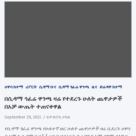
ሀዋሳ ከተማ
ሪፖርት
ሲዳማ ቡና
ሲዳማ ጎፈሬ ዋንጫ
ዜና
ድሬዳዋ ከተማ
በሲዳማ ጎፈሬ ዋንጫ ዛሬ የተደረጉ ሁለት ጨዋታዎች
በአቻ ውጤት ተጠናቀዋል
September 29, 2021
ቴዎድሮስ ታከለ
የሲዳማ ጎፈሬ ዋንጫ የሁለተኛ ዙር ሁለት ጨዋታዎች ዛሬ ሲደረጉ ሀዋሳ