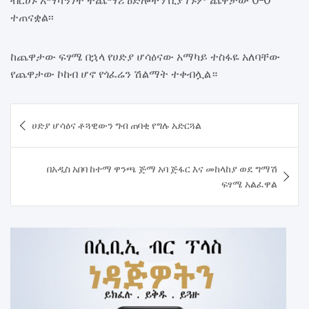
ብርሀኑ አማካኝነት ተጨማሪ ዕድሎችን ቢያገኙም ጨዋታው 0-0
ተጠናቋል፡፡
ከጨዋታው ፍፃሜ በኋላ የሀድያ ሆሳዕናው አማካይ ተስፋዬ አለባቸው
የጨዋታው ኮከብ ሆኖ የጎፈሬን ሽልማት ተቀብሏል።
Post
ሀድያ ሆሳዕና ቶጓዊውን ግብ ጠባቂ የግሉ አድርጓል
navigation
በአዲስ አበባ ከተማ ዋንጫ ጅማ አባ ጅፋር እና መከላከያ ወደ ግማሽ
ፍፃሜ አልፈዋል