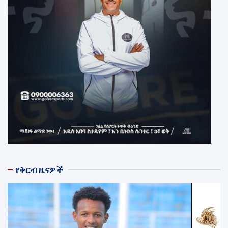
የቅርብ ዜናዎች