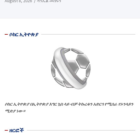
August 8, 2026
ዳንኤል መስፍን
ሶከር ኢትዮጵያ
ሶከር ኢትዮጵያ በኢትዮጵያ እግር ኳስ ላይ ብቻ ትኩረቱን አድርጎ የሚሰራ የኦንላይን
ሚድያ ነው።
ዘርፎች