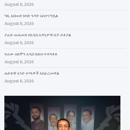
August 8, 2026
ዓሊ አህመድ ከባድ ጉዳት አስተናግዷል
August 8, 2026
ያሬድ መሐመድ በአዲስ አዳጊዎቹ ቤት ይቆያል
August 8, 2026
ፍሬው ሰለሞን አዲስ ክለብ ተቀላቀለ
August 8, 2026
ሐይቆቹ አንድ ተጫዋች አስፈርመዋል
August 8, 2026