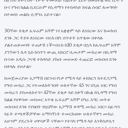
በአንፃሩ ሀዋሳ ከተማዎች ተመሳሳይ የጨዋታ ሂደት በመከተል ወደ ሲዳማ
ቡና የግብ ክልል ቢደርሱም የሲዳማን የተከላካይ ክፍል ሰብሮ ለመግባት
በተወሰነ መልኩ ሲቸገሩ አይተናል፡፡
30ኛው ደቂቃ ኤፍሬም አሻሞ ነፃ አቋቋም ላይ ለነበረው እና ከመክብ
ደገፉ ጋር ትይዩ ለነበረው ብሩክ በየነ ሰጥቶት አጥቂው በቀላሉ
ያልተጠቀመባት ተጠቃሽ ነች፡፡ብሩክ ከ10 ደቂቃ በኋላ ከኤፍሬም አሻሞ
ያገኘውን ሌላ ኳስ ከሳጥን ውጪ አክርሮ ቢመታም ሙከራው በሲዳማ
ቡናው አዲሱ ጋናዊ ተከላካይ ያኩቡ መሀመድ ተጨርፎ መክብብ ደገፉ
በቀላሉ ይዞታል፡፡
ከመጀመሪያው አጋማሽ በደንብ የነቃ የሜዳ ላይ ፉክክርን ከተደጋጋሚ
የግብ ሙከራ ጋር የተመለከትንበት ሁለተኛው 45 ገና በጊዜ ነበር የግብ
ሙከራን ያስመለከተን፡፡ 47ኛው ደቂቃ ላይ በቀኝ በኩል የሲዳማ የግብ
ክልል የሀዋሳው መስመር አጥቂ ኤፍሬም አሻሞ በግራ እግር መትቶ
መክብብ ደገፉ የያዘበት የዚህኛው አጋማሽ ቀዳሚ ሙከራ ነበር፡፡ በፈጣን
የፊት ተጫዋቾቻቸው አማካኝነት ተመርኩዘው ሁለተኛዋን ሙከራ
አሁንም ያደረጉት ሀዋሳዎች ናቸው፡፡ የተሳካ የሜዳ ላይ እንቅስቃሴን