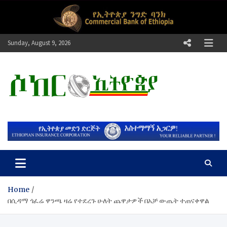
Skip
to
content
Sunday, August 9, 2026
ሶከር ኢትዮጵያ
የኢትዮጵያ እግርኳስ ድምፅ !
Home
በሲዳማ ጎፈሬ ዋንጫ ዛሬ የተደረጉ ሁለት ጨዋታዎች በአቻ ውጤት ተጠናቀዋል