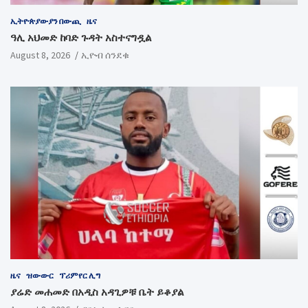
ኢትዮጵያውያን በውጪ
ዜና
ዓሊ አህመድ ከባድ ጉዳት አስተናግዷል
August 8, 2026
ኢዮብ ሰንደቁ
ዜና
ዝውውር
ፕሪምየር ሊግ
ያሬድ መሐመድ በአዲስ አዳጊዎቹ ቤት ይቆያል