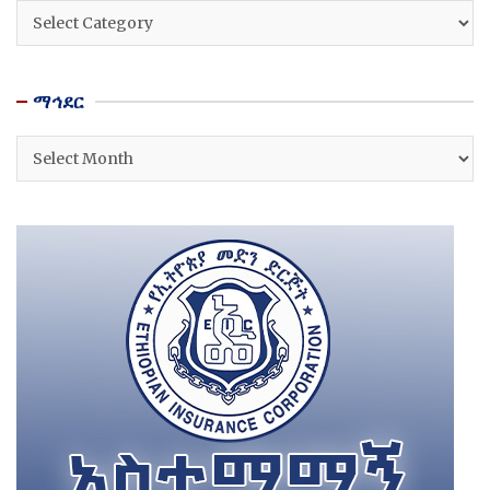
ዘርፎች
ማኅደር
ማኅደር