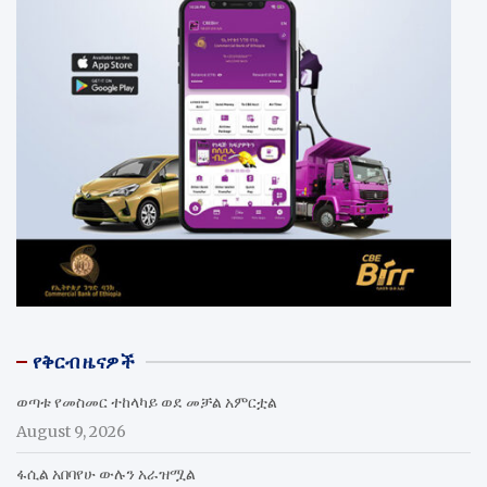
የቅርብ ዜናዎች
ወጣቱ የመስመር ተከላካይ ወደ መቻል አምርቷል
August 9, 2026
ፋሲል አበባየሁ ውሉን አራዝሟል