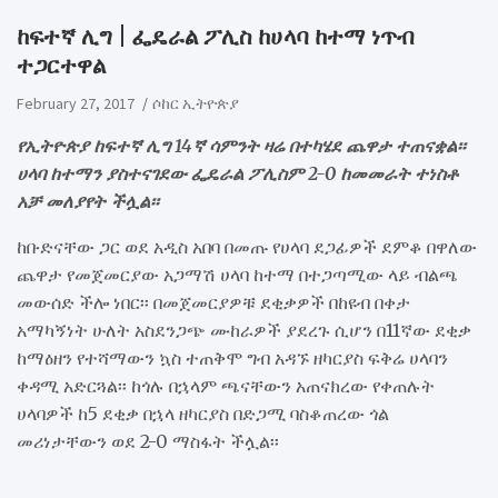
ከፍተኛ ሊግ | ፌዴራል ፖሊስ ከሀላባ ከተማ ነጥብ
ተጋርተዋል
February 27, 2017
ሶከር ኢትዮጵያ
የኢትዮጵያ ከፍተኛ ሊግ 14ኛ ሳምንት ዛሬ በተካሄደ ጨዋታ ተጠናቋል፡፡
ሀላባ ከተማን ያስተናገደው ፌዴራል ፖሊስም 2-0 ከመመራት ተነስቶ
አቻ መለያየት ችሏል፡፡
ከቡድናቸው ጋር ወደ አዲስ አበባ በመጡ የሀላባ ደጋፊዎች ደምቆ በዋለው
ጨዋታ የመጀመርያው አጋማሽ ሀላባ ከተማ በተጋጣሚው ላይ ብልጫ
መውሰድ ችሎ ነበር፡፡ በመጀመርያዎቹ ደቂቃዎች በከዩብ በቀታ
አማካኝነት ሁለት አስደንጋጭ ሙከራዎች ያደረጉ ሲሆን በ11ኛው ደቂቃ
ከማዕዘን የተሻማውን ኳስ ተጠቅሞ ግብ አዳኙ ዘካርያስ ፍቅሬ ሀላባን
ቀዳሚ አድርጓል፡፡ ከጎሉ በኋላም ጫናቸውን አጠናክረው የቀጠሉት
ሀላባዎች ከ5 ደቂቃ በኋላ ዘካርያስ በድጋሚ ባስቆጠረው ጎል
መሪነታቸውን ወደ 2-0 ማስፋት ችሏል፡፡