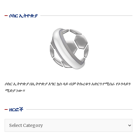
ሶከር ኢትዮጵያ
ሶከር ኢትዮጵያ በኢትዮጵያ እግር ኳስ ላይ ብቻ ትኩረቱን አድርጎ የሚሰራ የኦንላይን
ሚድያ ነው።
ዘርፎች
ዘርፎች