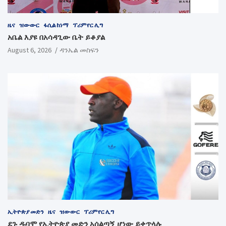
ዜና
ዝውውር
ፋሲል ከነማ
ፕሪምየር ሊግ
አቤል እያዩ በአሳዳጊው ቤት ይቆያል
August 6, 2026
ዳንኤል መስፍን
ኢትዮጵያ መድን
ዜና
ዝውውር
ፕሪምየር ሊግ
ደጉ ዱባሞ የኢትዮጵያ መድን አሰልጣኝ ሆነው ይቀጥላሉ