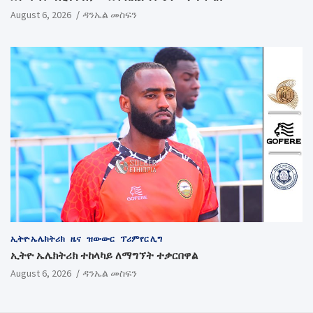
August 6, 2026
ዳንኤል መስፍን
ኢትዮ ኤሌክትሪክ
ዜና
ዝውውር
ፕሪምየር ሊግ
ኢትዮ ኤሌክትሪክ ተከላካይ ለማግኘት ተቃርበዋል
August 6, 2026
ዳንኤል መስፍን