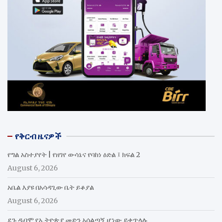
የቅርብ ዜናዎች
የግል አስተያየት | የዘገየ ውሳኔና የባከነ ዕድል ፤ ክፍል 2
August 6, 2026
አቤል እያዩ በአሳዳጊው ቤት ይቆያል
August 6, 2026
ደጉ ዱባሞ የኢትዮጵያ መድን አሰልጣኝ ሆነው ይቀጥላሉ