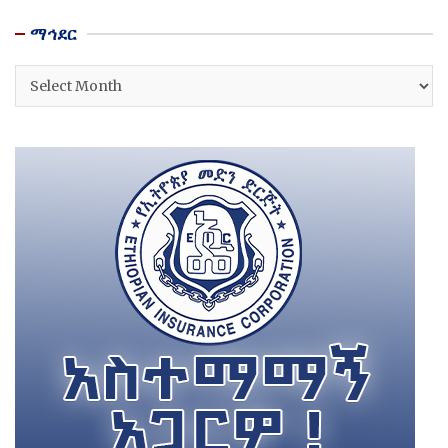
ማኅደር
ማኅደር