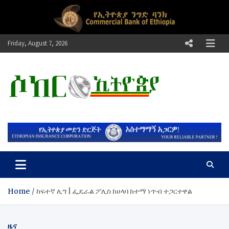
Skip
to
content
Friday, August 7, 2026
ሶከር ኢትዮጵያ
የኢትዮጵያ እግርኳስ ድምፅ !
Home
ከፍተኛ ሊግ | ፌዴራል ፖሊስ ከሀላባ ከተማ ነጥብ ተጋርተዋል
ዜና