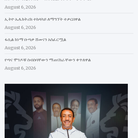
August 6, 2026
ኢትዮ ኤሌክትሪክ ተከላካይ ለማግኘት ተቃርበዋል
August 6, 2026
ፋሲል ከነማ ቡጣቃ ሸመናን አስፈርሟል
August 6, 2026
የጣና ሞገዶቹ ስብስባቸውን ማጠናከራቸውን ቀጥለዋል
August 6, 2026