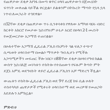
የጨዋታው ደቂቃ እየገፋ በመጣ ቁጥር ሀላባ ጨዋታውን በጀመረበት
ፍጥነት መቀጠል ሳይችል ቀርቷል፡፡ ይልቁንም በትኩረት ማጣት የኋላ ኋላ
ነጥብ ለመጋራት ተገደዋል፡፡
በ32ኛው ደቂቃ በጨዋታው ጥሩ ሲንቀሳቀስ የዋለው አማካዩ ባህሩ ብድር
ከርቀት አክርሮ የመታው ኳስ በግሩም ሁኔታ አርፎ በሀላባ 2-1 መሪነት
የመጀመርያው አጋማሽ ተጠናቋል፡፡
በሁለተኛው አጋማሽ ፌዴራል ፖሊስ የአቻነት ጎል ፍለጋ ተጭኖ
ሲጫወት ሀላባ ከተማ በመልሶ ማጥቃት ግብ ሊሆኑ የሚችሉ
አጋጣሚዎችን መፍጠር ችሎ ነበር፡፡ በ88ኛው ደቂቃ በሀላባ የግብ ክልል
ውስጥ ኳስ በእጅ መነካቱን ተከትሎ የተሰጠውን የፍጹም ቅጣት ምት
ደጀኔ አምዴ ወደግብነት ቀይሮ ፌዴራል ፖሊስን አቻ ማድረግ ችሏል፡፡
ውጤቱን ተከትሎ ፌዴራል ፖሊስ ወደ 9ኛ ደረጃ ከፍ ሲል ሁለት
ተስተካካይ ጨዋታዎች የሚቀሩት ሀላባ ከተማ ወደ መሪዎቹ የመጠጋት
እደድሉን አምክኗል፡፡
ምድብ ሀ