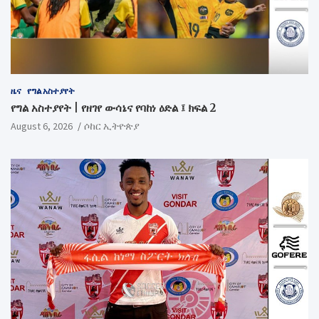
ዜና
የግል አስተያየት
የግል አስተያየት | የዘገየ ውሳኔና የባከነ ዕድል ፤ ክፍል 2
August 6, 2026
ሶከር ኢትዮጵያ