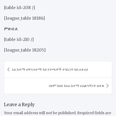
[table id=208 /]
[league_table 18186]
ምድብ ለ
[table id=210 /]
[league_table 18205]
Post
አአ ከተማ ሀዋሳ ከተማ ላይ የተጫዋች ተገቢነት ክስ አቀረበ
navigation
ስዩም ከበደ ከአአ ከተማ አሰልጣኝነት ለቀቁ
Leave a Reply
Your email address will not be published.
Required fields are