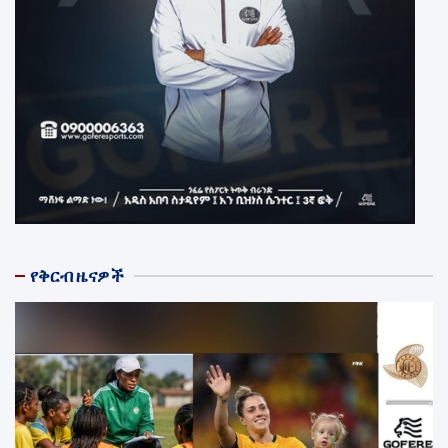
የቅርብ ዜናዎች