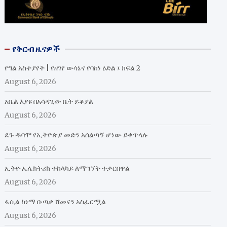
የቅርብ ዜናዎች
የግል አስተያየት | የዘገየ ውሳኔና የባከነ ዕድል ፤ ክፍል 2
August 6, 2026
አቤል እያዩ በአሳዳጊው ቤት ይቆያል
August 6, 2026
ደጉ ዱባሞ የኢትዮጵያ መድን አሰልጣኝ ሆነው ይቀጥላሉ
August 6, 2026
ኢትዮ ኤሌክትሪክ ተከላካይ ለማግኘት ተቃርበዋል
August 6, 2026
ፋሲል ከነማ ቡጣቃ ሸመናን አስፈርሟል
August 6, 2026