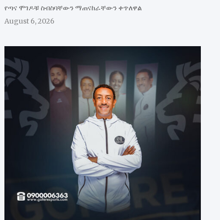
የጣና ሞገዶቹ ስብስባቸውን ማጠናከራቸውን ቀጥለዋል
August 6, 2026