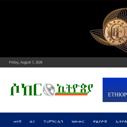
Skip
to
content
Friday, August 7, 2026
ሶከር ኢትዮጵያ
የኢትዮጵያ እግርኳስ ድምፅ !
መነሻ
ዜና
ፕሪምየር ሊግ
ዝውውር
ዋልያዎቹ
ኢትዮ