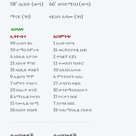
58′ በረከት (ወጣ)
46′ ወንድሜነህ (ወጣ)
ማናዬ (ገባ)
ብርሀኑ አዳሙ (ገባ)
አሰላለፍ
ኢትዮ ቡና
አርባምንጭ
99 ሀሪሰን ሄሱ
1 ሲሳይ ባንጫ
30 ቶማስ ስምረቱ
14 ወርቅይታደል አበበ
4 አክሊሉ አያናው
2 ተካልኝ ደጀኔ
21 አስናቀ ሞገስ
11 ተመስገን ካስትሮ
19 አክሊሉ ዋለልኝ
30 አሌክስ አሙዙ
9 ኤልያስ ማሞ
4 ምንተስኖት አበራ
7 ሳምሶን ጥላሁን
27 ታዲዮስ ወልዴ
20 አስራት ቱንጆ
10 ወንድሜነህ ዘሪሁን
8 አማኑኤል ዮሀንስ
17 ዮናታን ከበደ
11 ሳሙኤል ሳኑሚ
7 እንዳለ ከበደ
18 በረከት ይስሀቅ
19 ገብረሚካኤል ያዕቆብ
ተጠባባቂዎች
ተጠባባቂዎች