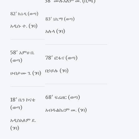
38′ ሙሉአለም መ. (ቢጫ)
82′ ኬኔዲ (ወጣ)
83′ ኒኪማ (ወጣ)
አዲሱ ተ. (ገባ)
አሉላ (ገባ)
58′ አምሀ በ.
78′ ፎፋና (ወጣ)
(ወጣ)
በኃይሉ (ገባ)
ሀብታሙ ገ. (ገባ)
68′ ፍሬዘር (ወጣ)
18′ ቤን ኮናቴ
(ወጣ)
አብዱልከሪም መ. (ገባ)
አዲስአለም ደ.
(ገባ)