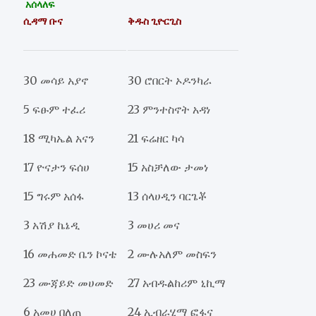
አሰላለፍ
ሲዳማ ቡና
ቅዱስ ጊዮርጊስ
30 መሳይ አያኖ
30 ሮበርት ኦዶንካራ
5 ፍፁም ተፈሪ
23 ምንተስኖት አዳነ
18 ሚካኤል አናን
21 ፍሬዘር ካሳ
17 ዮናታን ፍሰሀ
15 አስቻለው ታመነ
15 ግሩም አሰፋ
13 ሰላሀዲን ባርጌቾ
3 አሽያ ኬኔዲ
3 መሀሪ መና
16 መሐመድ ቤን ኮናቴ
2 ሙሉአለም መስፍን
23 ሙጃይድ መሀመድ
27 አብዱልከሪም ኒኪማ
6 አመሀ በለጠ
24 ኢብራሂማ ፎፋና