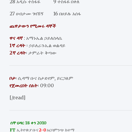
28 አዲሱ ተስፋዬ
9 ተስፋዬ በቀለ
27 ሀብታሙ ገዛኸኝ
16 በሀይሉ አሰፋ
ጨዋታውን የሚመሩ ዳኞች
ዋና ዳኛ
: አማኑኤል ኃይለስላሴ
1ኛ ረዳት
፡ ኃይለራጉኤል ወልዳይ
2ኛ ረዳት
፡ ታምራት ቅጣው
ቦታ
፡ ሲዳማ ቡና ስታድየም, ይርጋለም
የጀመረበት ሰአት
፡ 09:00
[/read]
ሰኞ ህዳር 18
ቀን 2010
FT
ኢትዮጵያ ቡና
2-0
አርባምንጭ ከተማ