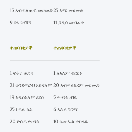
15 አብዱለጢፍ መሀመድ
25 አሜ መሀመድ
9 ባዬ ገዛኸኝ
11 ጋዲሳ መብራቴ
ተጠባባቂዎች
ተጠባባቂዎች
1 ፍቅሩ ወዴሳ
1 ለአለም ብርሀኑ
21 ወንድሜነህ አይናለም
20 አብዱልከሪም መሀመድ
19 አዲስአለም ደበበ
5 ዮሀንስ ዘገዬ
25 ክፍሌ ኬአ
6 አሉላ ግርማ
20 ዮሴፍ ዮሀንስ
10 ሳሙኤል ተስፋዬ