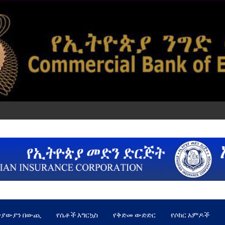
ጵያውያን በውጪ
የሴቶች እግርኳስ
የቅድመ ውድድር
የሶከር አምዶች