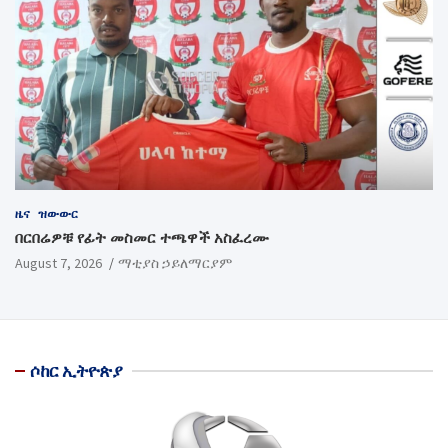
ዜና
ዝውውር
በርበሬዎቹ የፊት መስመር ተጫዋች አስፈረሙ
August 7, 2026
ማቲያስ ኃይለማርያም
ሶከር ኢትዮጵያ