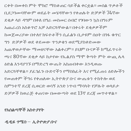
ርቀት በመቀስ ምት ሞክሮ ማስቆጠር ሳይችል ቀርቷል። መሰል ጥቃቶች
ቢደጋገሙባቸውም ወደፊት መሄዳቸውን የቀጠሉት ድቻዎች 74ኛው
ደቂቃ ላይ ዳግም በቀለ በግራ መስመር ሰብሮ የገባውን ኳስ በግሩም
አጨራረስ አስቆጥሮ አቻ አድርጓቸውል። በቀሩት ደቂቃዎችም
ከመጀመሪያው በተለየ ክፍተቶችን ሲፈልጉ ቢታዩም ሰዐት በገፋ ቁጥር
ግን ድቻዎች ወደ ቀደመው ጥንቃቄን ወደሚያስቀድመው
አጨዋወታቸው ማመዘናቸው አልቀረም። ይህም ቡናዎች ከሚፈጥሩት
ጫና 80ኛው ደቂቃ ላይ ከታየው የኤልያስ ማሞ ቅጣት ምት ውጪ ሌላ
ዕድል እንዳያገኙ በማድረግ ውጤት አስጠብቀው እንዲወጡ
አድርጓቸዋል። ያፈገፈጉ ቡድኖችን የማስከፈት እና የሚፈጠሩ ዕድሎችን
የመጠቀም ችግሩ የቀጠለው ኢትዮጵያ ቡና ውጤቱን ተከትሎ ወደ
ስምንተኛ ደረጃ ሲወርድ ወሳኝ አንድ ነጥብ ማሳካት የቻሉት ወላይታ
ድቻዎች ከወራጅ ቀጠናው በመውጣት ወደ 13ኛ ደረጃ መጥተዋል።
የአሰልጣኞች አስተያየት
ዲዲዬ ጎሜስ – ኢትዮጽያ ቡና