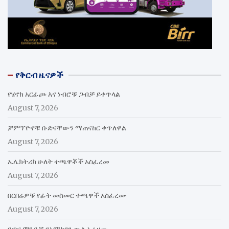
የቅርብ ዜናዎች
የሄኖክ አርፊጮ እና ነብሮቹ ጋብቻ ይቀጥላል
August 7, 2026
ቻምፕዮኖቹ ቡድናቸውን ማጠናከር ቀጥለዋል
August 7, 2026
ኤሌክትሪክ ሁለት ተጫዋቾች አስፈረመ
August 7, 2026
በርበሬዎቹ የፊት መስመር ተጫዋች አስፈረሙ
August 7, 2026
የጣና ሞገዶቹ የአማካዩን ውል አራዘሙ