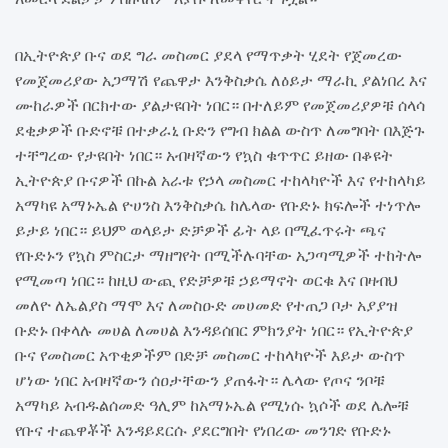
በኢትዮጵያ ቡና ወደ ግራ መስመር ያደላ የማጥቃት ሂደት የጀመረው
የመጀመሪያው አጋማሽ የጨዋታ እንቅስቃሴ ለዕይታ ማራኪ ያልነበረ እና
ሙከራዎች በርክተው ያልታዩበት ነበር። በተለይም የመጀመሪያዎቹ ሰላሳ
ደቂቃዎች ቡድኖቹ በተቃራኒ ቡድን የግብ ክልል ውስጥ ለመግባት በእጅጉ
ተቸግረው የታዩበት ነበር። አብዛኛውን የኳስ ቁጥጥር ይዘው በቆዩት
ኢትዮጵያ ቡናዎች በኩል አራቱ የኃላ መስመር ተከላካዮች እና የተከላካይ
አማካዩ አማኑኤል ዮሀንስ እንቅስቃሴ ከሌላው የቡድኑ ክፍሎች ተነጥሎ
ይታይ ነበር። ይህም ወላይታ ድቻዎች ፊት ላይ በሚፈጥሩት ጫና
የቡድኑን የኳስ ምስርታ ማዘግየት በሚችሉባቸው አጋጣሚዎች ተከትሎ
የሚመጣ ነበር። ከዚህ ውጪ የድቻዎቹ ኃይማኖት ወርቁ እና በዛብህ
መለዮ ለኤልያስ ማሞ እና ለመስዑድ መሀመድ የተጠጋ ቦታ አያያዝ
ቡድኑ በቀላሉ መሀል ለመሀል እንዳይሰበር ምክንያት ነበር። የኢትዮጵያ
ቡና የመስመር አጥቂዎችም በድቻ መስመር ተከላካዮች እይታ ውስጥ
ሆነው ነበር አብዛኛውን ሰዐታቸውን ያጠፋት። ሌላው የጦና ንቦቹ
አማካይ አብዱልሰመድ ዓሊም ከአማኑኤል የሚነሱ ኳሶች ወደ ሌሎቹ
የቡና ተጨዋቾች እንዳይደርሱ ያደርግበት የነበረው መንገድ የቡድኑ