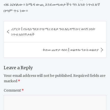
ብዬ አስባለው። ከሜዳ ውጪ እንደመጫወታችን ግን አንድ ነጥብ ለኛ
በጣም ጥሩ ነው።
Post
​ሪፖርት | የአዲስ ግደይ የጭማሪ ደቂቃ ግብ ለሲዳማ ቡና ወሳኝ ሶስት
navigation
ነጥብ አስገኝታለች
​ቅድመ ጨዋታ ዳሰሳ | ወልዋሎ ዓ.ዩ ከ ወልድያ
Leave a Reply
Your email address will not be published.
Required fields are
marked
*
Comment
*