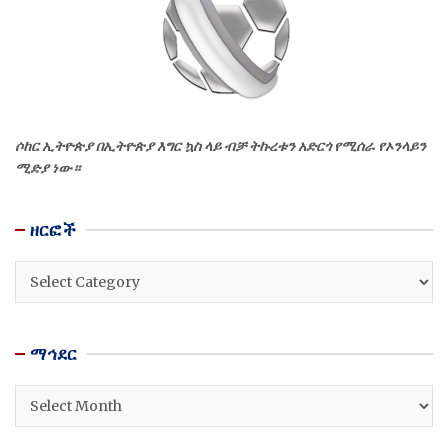
ሶከር ኢትዮጵያ በኢትዮጵያ እግር ኳስ ላይ ብቻ ትኩረቱን አድርጎ የሚሰራ የኦንላይን
ሚድያ ነው።
ዘርፎች
ዘርፎች
ማኅደር
ማኅደር