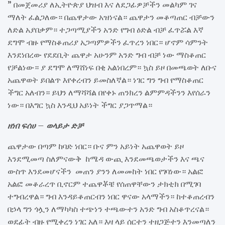
” በመጀመሪያ ለኢትዮጵያ ህዝብ እና ለደጋፊዎቻችን መልካም ገና
ማለት ፈልጋለው። በጨዋታው አዝነናል። ጨዋታን መቆጣጠር ብቻውን
ለድል አያበቃም። ተጋጣሚያችን አንድ የግብ ዕድል ብቻ ፈጥሯል እኛ
ደግሞ ብዙ የማስቆጠሪያ አጋጣምዎችን ፈጥረን ነበር። ሆኖም ሳምንት
እንደነበረው የደደቢት ጨዋታ አሁንም አንድ ግብ ብቻ ነው ማስቆጠር
የቻልነው። ያ ደግሞ ለማሸነፍ በቂ አልነበረም። ኳስ ይዞ በመጫወት ለቡና
አጨዋወት ይበልጥ እየቀረብን ይመስለኛል። ነገር ግን ግብ የማስቆጠር
ችግር አለብን። ይህን ለማሻሻል በየቀኑ ጠንክረን ልምምዳችንን እየሰራን
ነው። በእግር ኳስ እንዲህ አይነት ችግር ያጋጥማል።
ዘነበ ፍሰሀ – ወላይታ ድቻ
ጨዋታው በጣም ከባድ ነበር። ቡና ምን አይነት አጨዋወት ይዞ
እንደሚመጣ ስለምናውቅ ከሜዳ ውጪ እንደመጫወታችን እና ጫና
ውስጥ እንደመሆናችን መጠን ያንን ለመመከት ነበር የገባነው። አልፎ
አልፎ መቆራረጥ ቢኖርም ተጨዋቾቼ የሰጠዋቸውን ታክቲክ በሚገባ
ተግብረዋል። ግብ እንዳይቆጠርብን ነበር ዋናው አላማችን። ከተቆጠረብን
በኃላ ግን ጎሏን ለማካካስ ተጭነን ተጫውተን አንድ ግብ አስቆጥረናል።
ወደፊት ብዙ የሚቀረን ነገር አለ። እዛ ላይ ሰርተን ተዘጋጅተን እንመጣለን