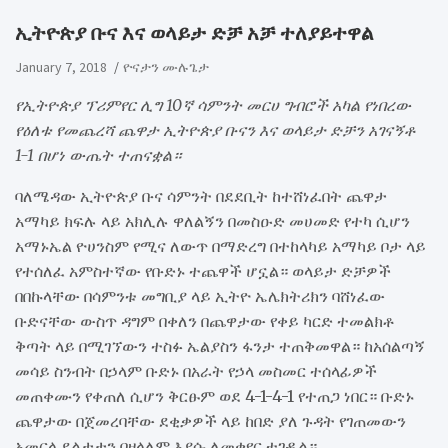
​ኢትዮጵያ ቡና እና ወላይታ ድቻ አቻ ተለያይተዋል
January 7, 2018
ዮናታን ሙሉጌታ
የኢትዮጵያ ፕሪምየር ሊግ 10ኛ ሳምንት መርሀ ግብሮች አካል የነበረው
የዕለቱ የመጨረሻ ጨዋታ ኢትዮጵያ ቡናን እና ወላይታ ድቻን አገናኝቶ
1-1 በሆነ ውጤት ተጠናቋል።
ባለሜዳው ኢትዮጵያ ቡና ሳምንት በደደቢት ከተሸነፈበት ጨዋታ
አማካይ ክፍሉ ላይ አክሊሉ ዋለልኝን በመስዑድ መሀመድ የተካ ሲሆን
አማኑኤል ዮሀንስም የሚና ለውጥ በማድረግ በተከላካይ አማካይ ቦታ ላይ
የተሰለፈ አምስተኛው የቡድኑ ተጨዋች ሆኗል። ወላይታ ድቻዎች
በበኩላቸው በሳምንቱ መግቢያ ላይ ኢትዮ ኤሌክትሪክን ባሸነፈው
ቡድናቸው ውስጥ ዳግም በቀለን በጨዋታው የቀይ ካርድ ተመልክቶ
ቅጣት ላይ በሚገኘውን ተስፉ ኤልያስን ፋንታ ተጠቅመዋል። ከአሰልጣኝ
መሳይ ስንብት በኃላም ቡድኑ በአራት የኃላ መስመር ተሰላፊዎች
መጠቀሙን የቀጠለ ሲሆን ቅርፁም ወደ 4-1-4-1 የተጠጋ ነበር። ቡድኑ
ጨዋታው በጀመረባቸው ደቂቃዎች ላይ ከበድ ያለ ጉዳት የገጠመውን
አመርላ ደልታታን በዘላለም እያሱ ለመቀየር ተገዷል።