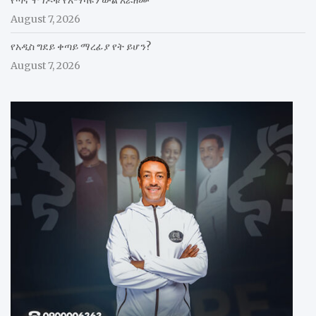
August 7, 2026
የአዲስ ግደይ ቀጣይ ማረፊያ የት ይሆን?
August 7, 2026