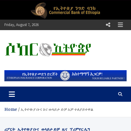
Skip
to
content
Friday, August 7, 2026
ሶከር ኢትዮጵያ
የኢትዮጵያ እግርኳስ ድምፅ !
Home
​ኢትዮጵያ ቡና እና ወላይታ ድቻ አቻ ተለያይተዋል
ሪፖርት
ኢትዮጵያ ቡና
ወላይታ ድቻ
ዜና
ፕሪምየር ሊግ