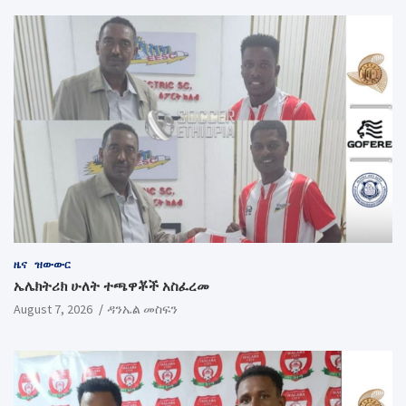
ዜና
ዝውውር
ኤሌክትሪክ ሁለት ተጫዋቾች አስፈረመ
August 7, 2026
ዳንኤል መስፍን