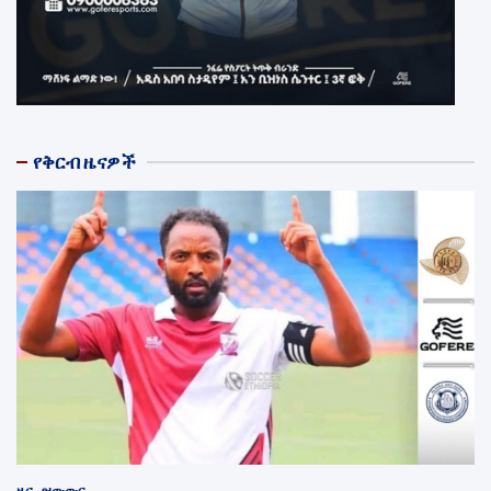
የቅርብ ዜናዎች
ዜና
ዝውውር