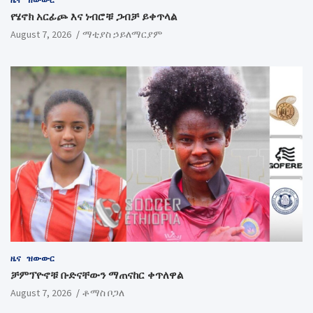
የሄኖክ አርፊጮ እና ነብሮቹ ጋብቻ ይቀጥላል
August 7, 2026
ማቲያስ ኃይለማርያም
ዜና
ዝውውር
ቻምፕዮኖቹ ቡድናቸውን ማጠናከር ቀጥለዋል
August 7, 2026
ቶማስ ቦጋለ