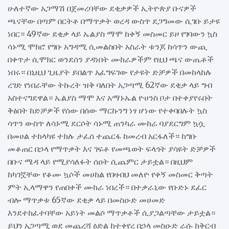
ሁለተኛው አጋማሽ በጀመረባቸው ደቂቃዎች ኢትዮጵያ ቡናዎች
ጫናቸው በጣም በርትቶ በማጥቃት ወረዳ ውስጥ ደጋግመው ሲገቡ ይታዩ
ነበር። 49ኛው ደቂቃ ላይ ኤልያስ ማሞ ከቀኝ መስመር ይዞ የገባውን ኳስ
ሳኑሚ ሞክሮ የግቡ አግዳሚ ሲመልስበት አስራት ቱንጆ ከሳጥን ውጪ
በቀጥታ ሲሞክር ወንደሰን ያዳነበት ሙከራዎችም የዚህ ጫና ውጤቶች
ነበሩ። በኒዚህ ጊዜያት ይበልጥ አፈግፍገው የታዩት ድቻዎች በመከላከሉ
ረገድ የነበራቸው ትኩረት ዝቅ ባለበት አጋጣሚ 62ኛው ደቂቃ ላይ ግብ
አስተናግደዋል። ኤልያስ ማሞ እና አማኑኤል ዮሀንስ ቦታ በተቀያየሩበት
ቅፅበት ከድቻዎች የሰው በሰው ማርኩንግ ነፃ ሆነው የተቀባበሉት ኳስ
ሳጥን ውስጥ ለሳኑሚ ደርሶት ሳኑሚ ጠንካራ ሙከራ ባያደርግም ኳሷ
በመሀል ተከላካዩ ተክሉ ታፈሰ ተጨርፋ ከመረብ አርፋለች። ከግቡ
መቆጠር በኃላ የማጥቃት እና ገፍቶ የመጫወት ፍላጎት ያሳዩት ድቻዎች
በቡና ሜዳ ላይ የሚያሳለፉት ሰዐት ሲጨምር ታይቷል። በዚህም
ከካገኟቸው የቆሙ ኳሶች መሀከል የበዛብህ መለዮ የቀኝ መስመር ቅጣት
ምት ኢላማዋን የጠበቀች ሙከራ ነበረች። በተቃራኒው የቡድኑ ደፈር
ብሎ ማጥቃቱ 65ኛው ደቂቃ ላይ በመስዑድ መሀመድ
እንደተከፈተባቸው አይነት መልሶ ማጥቃቶች ሲያጋልጣቸው ታይቷል።
ይህን አጋጣሚ ወደ መጨረሻ ዕድል ከተቀየረ በኃላ መስዑድ ራሱ ከቅርብ