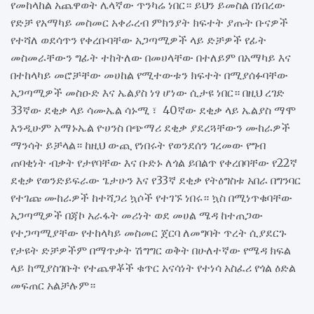
የመከላከል አጨዋወት ሌላኛው ጥንካሬ ነበር። ይህን ይመስል በነበረው
የድቻ የአማካይ መስመር አቀራረብ ምክንያት ክፍተት ያጡት ቡናዎች
የተሻለ ወደሳጥን የቀረቡባቸው አጋጣሚዎች ላይ ድቻዎች የፊት
መስመራቸውን ግፊት ተከትለው በመሀላቸው በተለይም በአማካይ እና
በተከላካይ መሮቻቸው መሀከል የሚተውቱን ክፍተት በሚያሰፉባቸው
አጋጣሚዎች መስዑድ እና ኤልያስ ነፃ ሆነው ሲታዩ ነበር። በዚህ ረገድ
33ኛው ደቂቃ ላይ ሳሙኤል ሳኑሚ ፣ 40ኛው ደቂቃ ላይ ኤልያስ ማሞ
እንዲሁም አማኑኤል ዮሀንስ በጭማሪ ደቂቃ ያደረጓቸውን ሙከራዎች
ማንሳት ይቻላል። ከዚህ ውጪ የነበሩት የወንደሰን ገረመው የግብ
ጠባቂነት ብቃት የታየባቸው እና ቡድኑ ለጎል ይበልጥ የቀረበባቸው የ22ኛ
ደቂቃ የወንድይፍራው ጌታሁን እና የ33ኛ ደቂቃ የትዕግስቱ አበራ በግንባር
የተገጩ ሙከራዎች ከተሻጋሪ ኳሶች የተገኙ ነበሩ። ኳስ በሚነጥቁባቸው
አጋጣሚዎች በጃኮ አራፋት መሪነት ወደ መሀል ሜዳ ከተጠጋው
የተጋጣሚያቸው የተከላካይ መስመር ጀርባ ለመግባት ጥረት ሲያደርጉ
የታዩት ድቻዎችም በማጥቃት ሽግግር ወቅት በሁለተኛው የሜዳ ክፍል
ላይ ከሚያስገቡት የተጨዋቾች ቁጥር አናሳነት የተነሳ አስፈሪ የጎል ዕድል
መፍጠር አልቻሉም።