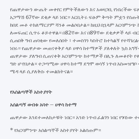
የጨዋታውን ውጤት መቀየር የምትችለውን እና አወዛጋቢ የነበረችው 
አጋማሽ 67ኛው ደቂቃ ላይ ነበር። አርቢትሩ ፍፁም ቅጣት ምቷን የሰጡት 
ከበደ መቶ ተክለማርያም ሻንቆ መልሶበታል። ከዚህ በኋላም አርባምንጭ 
ለመፍጠር ሲጥሩ ቆይተዋል። በ82ኛው እና በ89ኛው ደቂቃዎች ላይ ብርሃ
ሲጠበቅ ግብ ጠባቂው የመለሰበት ፣ ተመስገን ካስትሮ ከተካልኝ የተሻገረ
ነበሩ። የጨዋታው መጠናቀቅያ ላይ ሀዋሳ ከተማዎች ያለቀለት ኳስ አግኝ
ጨዋታው ያለግብ ሲጠናቀቅ አርባምንጭ ከተማዎች በሊጉ ለመቆየት የቀ
ግድ ሆኖበታል። ተጋጣሚው ሀዋሳ ከተማ ደግሞ ወሳኝ ነጥብ አስመዝግ
ሜዳ ላይ ሲያለቅሱ ተመልክትናል።
የአሰልጣኞች አስተያየት
አሰልጣኝ ውበቱ አባተ – ሀዋሳ ከተማ
ጨዋታው እንደተመለከታቹት ነበር። አንድ ነጥብ ፈልገን ነበር የገባነው 
* የአርባምንጭ አሰልጣኞች አስተያየት አልሰጡም።