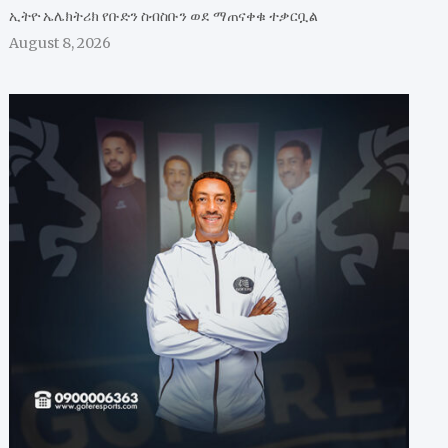
ኢትዮ ኤሌክትሪክ የቡድን ስብስቡን ወደ ማጠናቀቁ ተቃርቧል
August 8, 2026