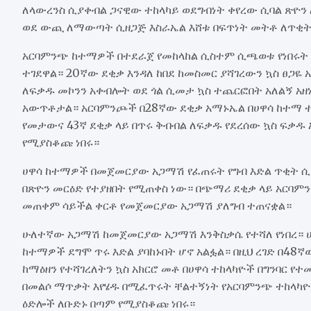
ለላውረንስ ሲያቀብል ጋናዊው ተከላካይ ወደግብነት ቀየረው ሲባል ጽዮን
ወደ ውጪ ለማውጣት ሲዘጋጅ እስራኤል እሸቱ በፍጥነት መትቶ ለጥቂት 
አርባምንጭ ከተማዎች በተደራጀ የመከላከል ሲስተም ሲጫወቱ የነበሩት የ
ተገደዋል። 20ኛው ደቂቃ እንዳለ ከበደ ከመስመር ያሻገረውን ኳስ ፀጋ
ለፍቃዱ መኮንን አቀብሎት ወደ ጎል ሲመታ ኳስ ተጨርፎበት አለልኝ አዘነ
አውጥቶታል። አርባምንጮች በ28ኛው ደቂቃ አማኑኤል በሀዋሳ ከተማ ተ
የመታውና 43ኛ ደቂቃ ላይ በጥሩ ቅብብል ለፍቃዱ የደረሰው ኳስ ፍቃዱ 
የሚያስቆጩ ነበሩ።
ሀዋሳ ከተማዎች በመጀመርያው አጋማሽ የፈጠሩት የግብ እድል ጥቂት ሲ
በጽዮን መርዕድ የተያዘበት የሚጠቀስ ነው። በጭማሪ ደቂቃ ላይ አርባም
መጠቀም ሳይችል ቀርቶ የመጀመርያው አጋማሽ ያለግብ ተጠናቋል።
ሁለተኛው አጋማሽ ከመጀመርያው አጋማሽ እንቅስቃሴ የተሻለ የነበረ።
ከተማዎች ደግሞ ጥሩ እድል ያባከኑበት ሆኖ አልፏል። በዚህ ረገድ በ48ኛ
ከማዕዘን የተሻገረለትን ኳስ አክርሮ መቶ በሀዋሳ ተከላካዮች በግንባር 
በመልሶ ማጥቃት እየሄዱ በሚፈጥሩት ቸልተኝነት የአርባምንጭ ተከላካዮ
ዕድሎች ለቡድኑ በጣም የሚያስቆጩ ነበሩ።