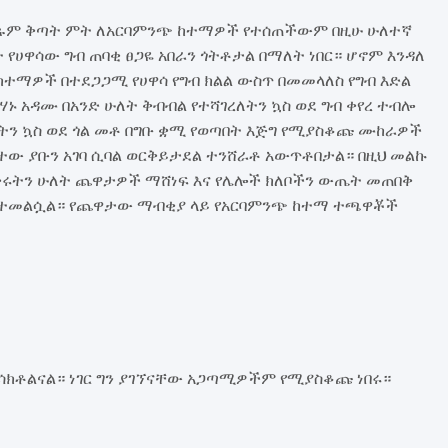
ፍጹም ቅጣት ምት ለአርባምንጭ ከተማዎች የተሰጠችውም በዚሁ ሁለተኛ
የሀዋሳው ግብ ጠባቂ ፀጋዬ አበራን ጎትቶታል በማለት ነበር። ሆኖም እንዳለ
ከተማዎች በተደጋጋሚ የሀዋሳ የግብ ክልል ውስጥ በመመላለስ የግብ እድል
ኑ አዳሙ በአንድ ሁለት ቅብብል የተሻገረለትን ኳስ ወደ ግብ ቀየረ ተብሎ
ልትን ኳስ ወደ ጎል መቶ በግቡ ቋሚ የወጣበት እጅግ የሚያስቆጩ ሙከራዎች
ተው ያቡን አገባ ሲባል ወርቅይታደል ተንሸራቶ አውጥቶበታል። በዚህ መልኩ
ሩትን ሁለት ጨዋታዎች ማሸነፍ እና የሌሎች ክለቦችን ውጤት መጠበቅ
ቦ ተመልሷል። የጨዋታው ማብቂያ ላይ የአርባምንጭ ከተማ ተጫዋቾች
ተሳክቶልናል። ነገር ግን ያገኘናቸው አጋጣሚዎችም የሚያስቆጩ ነበሩ።