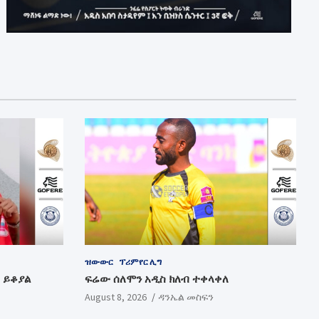
ዝውውር
ፕሪምየር ሊግ
 ይቆያል
ፍሬው ሰለሞን አዲስ ክለብ ተቀላቀለ
August 8, 2026
ዳንኤል መስፍን