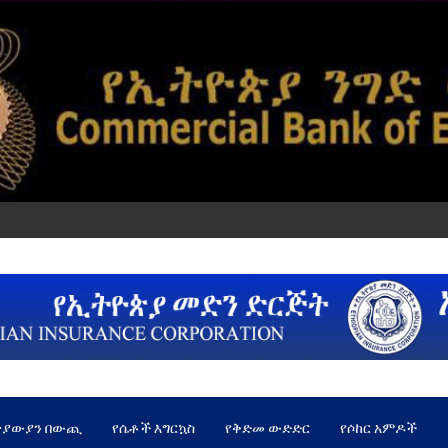
ጵያውያን በውጪ
የሴቶች እግርኳስ
የቅድመ ውድድር
የሶከር አምዶች