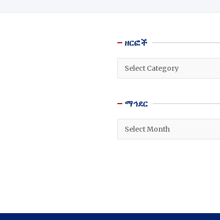
ዘርፎች
ዘርፎች
ማኅደር
ማኅደር