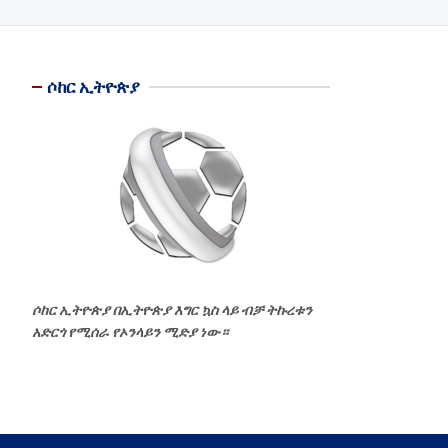
ሶከር ኢትዮጵያ
ሶከር ኢትዮጵያ በኢትዮጵያ እግር ኳስ ላይ ብቻ ትኩረቱን
አድርጎ የሚሰራ የኦንላይን ሚድያ ነው።