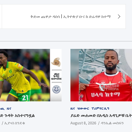
ቅድመ ጨዋታ ዳሰሳ | ኢትዮጵያ ቡና ከ ድሬዳዋ ከተማ
ውጪ
ዜና
ዜና
ዝውውር
ፕሪምየር ሊግ
ባድ ጉዳት አስተናግዷል
ያሬድ መሐመድ በአዲስ አዳጊዎቹ ቤት
ኢዮብ ሰንደቁ
August 8, 2026
ዳንኤል መስፍን