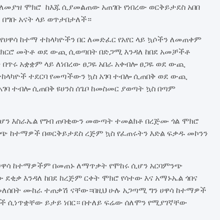
 ለመያዝ ሞክሮ ከእጁ ሲያመልጠው አጠገቡ የነበረው ወርቅይታደስ አበበ
በግቡ አናት ላይ ወጥታበታለች።
ሀዋሳ ከተማ ተከላካዮችን በር ለመድፈር የአየር ላይ ኳሶችን ለመጠቀም
ዬ አክርሮ መትቶ ወደ ውጪ ሲወጣበት በድጋሚ እንዳለ ከበደ አመቻችቶ
 በጥሩ አቋቋም ላይ ለነበረው ፀጋዬ አበራ አቀብሎ ፀጋዬ ወደ ውጪ
ከላካዮች ተደርባ የመጣችውን ኳስ አገባ ተብሎ ሲጠበቅ ወደ ውጪ
አገባ ተብሎ ሲጠበቅ ዩሀንስ ሰጌቦ ከመስመር ያወጣት ኳስ በጣም
ሆን እስራኤል የግብ ጠባቂውን መውጣት ተመልክቶ በረጅሙ ጎል ሞክሮ
ንጭ ከተማዎች በወርቅይታደስ ረጅም ኳስ የፈጠሩትን እድል ፍቃዱ መኮንን
 ሀዋሳ ከተማዎችም በመጠኑ ለማጥቃት የሞከሩ ሲሆን አርባምንጭ
ው ደቂቃ እንዳለ ከበደ ከረጅም ርቀት ሞክሮ የሳተው እና አማኑኤል ጎበና
የተመለሰበት ሙከራ ተጠቃሽ ናቸው።በዚህ ሁሉ አጋጣሚ ግን ሀዋሳ ከተማዎች
ች ሲነጥቋቸው ይታይ ነበር። በተለይ ፍሬው ሰለሞን የሚያገኛቸው