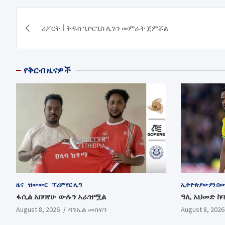
Post
ሪፖርት | ቅዱስ ጊዮርጊስ ሊጉን መምራት ጀምሯል
navigation
የቅርብ ዜናዎች
ዜና
ዝውውር
ፕሪምየር ሊግ
ኢትዮጵያውያን በ
ፋሲል አበባየሁ ውሉን አራዝሟል
ዓሊ አህመድ ከ
August 8, 2026
ዳንኤል መስፍን
August 8, 2026