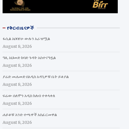
የቅርብ ዜናዎች
ፋሲል አበባየሁ ውሉን አራዝሟል
August 8, 2026
ዓሊ አህመድ ከባድ ጉዳት አስተናግዷል
August 8, 2026
ያሬድ መሐመድ በአዲስ አዳጊዎቹ ቤት ይቆያል
August 8, 2026
ፍሬው ሰለሞን አዲስ ክለብ ተቀላቀለ
August 8, 2026
ሐይቆቹ አንድ ተጫዋች አስፈርመዋል
August 8, 2026