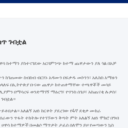
ጥ ገብቷል
ሀዋሳ ከተማን ያስተናገደው አርባምንጭ ከተማ ጨዋታውን ያለ ጎል በአቻ
ቢትን ከገጠመው ስብስብ ብርሃኑ አዳሙን በፍቃዱ መኮንን፣ አሌክስ አማዙን
-1 አሰላለፍ በኢትዮጵያ ቡናው ጨዋታ ከተጠቀማቸው ተጫዋቾች መሳይ
ሊያምን በማሳረፍ ወንድማገኝ ማዕረግ፣ ዮሃንስ ሰጌቦ፣ አስጨናቂ ሉቃስ፣
 ገብቷል።
ታይቶበታል። አለልኝ አዘነ ከርቀት ያደረገው የ4ኛ ደቂቃ ሙከራ
የተሰራውን ጥፋት ተከትሎ የተገኘውን ቅጣት ምት አለልኝ አዘነ ሞክሮ በግብ
 ሀዋሳ ከተማዎች በመልሶ ማጥቃት ታፈሰ ሰለሞን ይዞ የመጣውን ኳስ