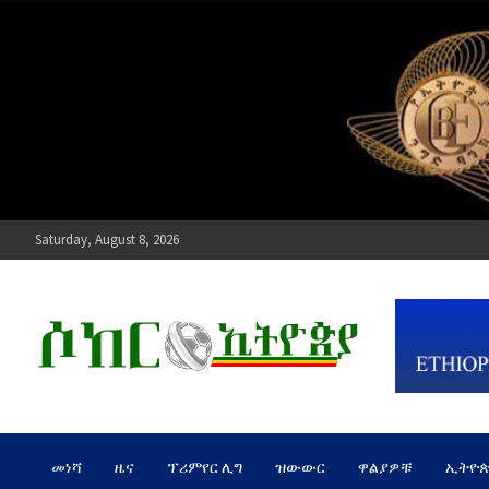
Skip
to
content
Saturday, August 8, 2026
ሶከር ኢትዮጵያ
የኢትዮጵያ እግርኳስ ድምፅ !
መነሻ
ዜና
ፕሪምየር ሊግ
ዝውውር
ዋልያዎቹ
ኢትዮ