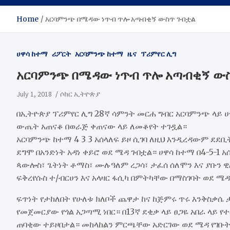
Home
አርባምንጭ በሜዳው ነጥብ ጥሎ አጣብቂኝ ውስጥ ገብቷል
ሀዋሳ ከተማ
ሪፖርት
አርባምንጭ ከተማ
ዜና
ፕሪምየር ሊግ
አርባምንጭ በሜዳው ነጥብ ጥሎ አጣብቂኝ ውስ
July 1, 2018
ሶከር ኢትዮጵያ
በኢትዮጵያ ፕሪምየር ሊግ 28ኛ ሳምንት መርሐ ግብር አርባምንጭ ላይ 
ውጤት አጠናቆ በወራጅ ቀጠናው ላይ ለመቆየት ተገዷል።
አርባምንጭ ከተማ 4 3 3 አሰላለፍ ይዞ ሲገባ ለዚህ እንዲረዳውም ደደ
ደግሞ በአንድነት አዳነ ቀይሮ ወደ ሜዳ ገብቷል። ሀዋሳ ከተማ በ4-5
ጳውሎስ፣ ጌትነት ቶማስ፣ ሙሉዓለም ረጋሳ፣ ታፈሰ ሰለሞን እና ያቡን ዊ
ፍቅረየሱስ ተ/ብርሀን እና አላዛር ፋሲካ በምትካቸው በማስገባት ወደ ሜዳ
ፍጥነት የታከለበት የሁለቱ ክለቦች ጨዋታ ከና ከጅምሩ ጥሩ እንቅስቃሴ 
የመጀመርያው የጎል አጋጣሚ ነበር። በ13ኛ ደቂቃ ላይ ፀጋዬ አበራ ላይ 
ጠባቂው ተይዞበታል። መከላከልን ምርጫቸው አድርገው ወደ ሜዳ የገቡት