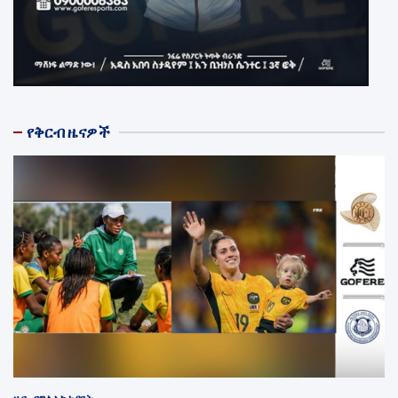
የቅርብ ዜናዎች