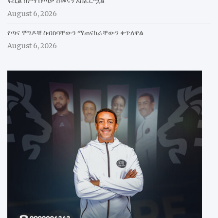
ፋሲል ከነማ ቡጣቃ ሸመናን አስፈርሟል
August 6, 2026
የጣና ሞገዶቹ ስብስባቸውን ማጠናከራቸውን ቀጥለዋል
August 6, 2026