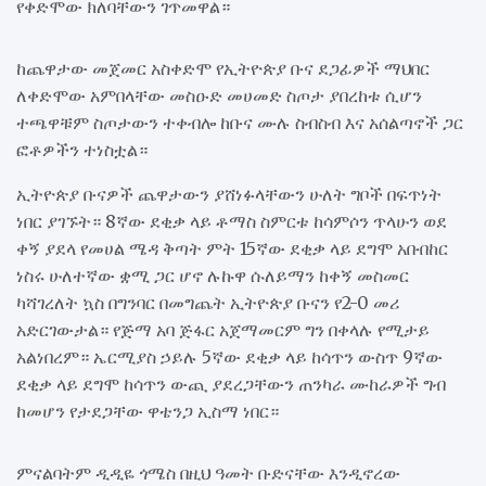
የቀድሞው ክለባቸውን ገጥመዋል።
ከጨዋታው መጀመር አስቀድሞ የኢትዮጵያ ቡና ደጋፊዎች ማህበር
ለቀድሞው አምበላቸው መስዑድ መሀመድ ስጦታ ያበረከቱ ሲሆን
ተጫዋቹም ስጦታውን ተቀብሎ ከቡና ሙሉ ስብስብ እና አሰልጣኖች ጋር
ፎቶዎችን ተነስቷል።
ኢትዮጵያ ቡናዎች ጨዋታውን ያሸነፉላቸውን ሁለት ግቦች በፍጥነት
ነበር ያገኙት። 8ኛው ደቂቃ ላይ ቶማስ ስምርቱ ከሳምሶን ጥላሁን ወደ
ቀኝ ያደላ የመሀል ሜዳ ቅጣት ምት 15ኛው ደቂቃ ላይ ደግሞ አቡበከር
ነስሩ ሁለተኛው ቋሚ ጋር ሆኖ ሉኩዋ ሱለይማን ከቀኝ መስመር
ካሻገረለት ኳስ በግንባር በመግጨት ኢትዮጵያ ቡናን የ2-0 መሪ
አድርገውታል። የጅማ አባ ጅፋር አጀማመርም ግን በቀላሉ የሚታይ
አልነበረም። ኤርሚያስ ኃይሉ 5ኛው ደቂቃ ላይ ከሳጥን ውስጥ 9ኛው
ደቂቃ ላይ ደግሞ ከሳጥን ውጪ ያደረጋቸውን ጠንካራ ሙከራዎች ግብ
ከመሆን የታደጋቸው ዋቴንጋ ኢስማ ነበር።
ምናልባትም ዲዲዬ ጎሜስ በዚህ ዓመት ቡድናቸው እንዲኖረው