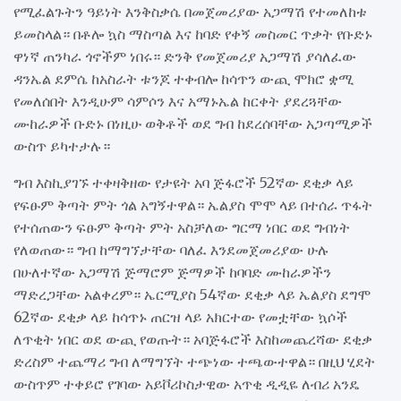
የሚፈልጉትን ዓይነት እንቅስቃሴ በመጀመሪያው አጋማሽ የተመለከቱ
ይመስላል። በቶሎ ኳስ ማስጣል እና ከባድ የቀኝ መስመር ጥቃት የቡድኑ
ዋነኛ ጠንካራ ጎኖችም ነበሩ። ድንቅ የመጀመሪያ አጋማሽ ያሳለፈው
ዳንኤል ደምሴ ከአስራት ቱንጆ ተቀብሎ ከሳጥን ውጪ ሞክሮ ቋሚ
የመለሰበት እንዲሁም ሳምሶን እና አማኑኤል ከርቀት ያደረጓቸው
ሙከራዎች ቡድኑ በነዚሁ ወቅቶች ወደ ግብ ከደረሰባቸው አጋጣሚዎች
ውስጥ ይካተታሉ።
ግብ እስኪያገኙ ተቀዛቅዘው የታዩት አባ ጅፋሮች 52ኛው ደቂቃ ላይ
የፍፁም ቅጣት ምት ጎል አግኝተዋል። ኤልያስ ሞሞ ላይ በተሰራ ጥፋት
የተሰጠውን ፍፁም ቅጣት ምት አስቻለው ግርማ ነበር ወደ ግብነት
የለወጠው። ግብ ከማግኘታቸው ባለፈ እንደመጀመሪያው ሁሉ
በሁለተኛው አጋማሽ ጅማሮም ጅማዎች ከባባድ ሙከራዎችን
ማድረጋቸው አልቀረም። ኤርሚያስ 54ኛው ደቂቃ ላይ ኤልያስ ደግሞ
62ኛው ደቂቃ ላይ ከሳጥኑ ጠርዝ ላይ አክርተው የመቷቸው ኳሶች
ለጥቂት ነበር ወደ ውጪ የወጡት። አባጅፋሮች እስከመጨረሻው ደቂቃ
ድረስም ተጨማሪ ግብ ለማግኘት ተጭነው ተጫውተዋል። በዚህ ሂደት
ውስጥም ተቀይሮ የገባው አይቮሪኮስታዊው አጥቂ ዲዲዬ ለብሪ አንዴ