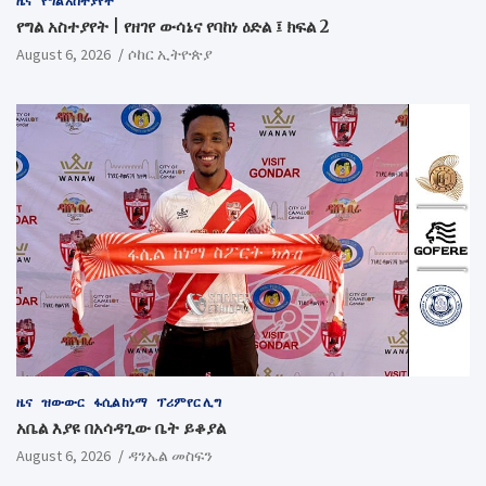
ዜና
የግል አስተያየት
የግል አስተያየት | የዘገየ ውሳኔና የባከነ ዕድል ፤ ክፍል 2
August 6, 2026
ሶከር ኢትዮጵያ
ዜና
ዝውውር
ፋሲል ከነማ
ፕሪምየር ሊግ
አቤል እያዩ በአሳዳጊው ቤት ይቆያል
August 6, 2026
ዳንኤል መስፍን