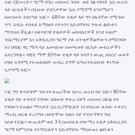
ነበር የጀመሩት። ግርማ በግራ መስመር ገብቶ ወደ ጎል የላካት ኳስ መረብ
ላይ አርፋለች። በጊዜው ይድነቃቸው ኳሱ የሚሻማ እንደሚሆን
በመገመት ተዘናግቶ ነበር። 48ኛው ደቂቃ ላይ ግን በሌላኛው የሜዳው
ጥግ አዲሱ ተስፋዬ ከማዕዘን የተነሳን ኳስ በግንባሩ ገጭቶ ልዩነቱን
ማጥበብ ችሏል። በቀጣዮቹ ደቂቃዎች መከላከያዎች እንደ ፍፁም
ገብረማርያም እና አቅሌሲያስ ግርማ ያሉ አጥቂዎችልቸውን በማስገባት
እና በባህር ዳር ሜዳ ላይ አመዝነው በመጫወት በርካታ ሙከራዎችን
አድርገዋል። ዳዊት ማሞ 65ኛው ደቂቃ ላይ ከሳጥን ውጪ አክርሮ መቶት
በግቡ አግዳሚ የተመለሰበት ሙከራ ደግሞ ለግብ የቀረቡበት ዋነኛው
አጋጣሚ ነበር።
ነገር ግን ቀጣይዋም ግብ የተቆጠረችው በጦሩ መረብ ላይ ነበር። 85ኛው
ደቂቃ ላይ ተቀይሮ የገባው አህመድ ዋቴራ በቀኝ መስመር በኩል ይዞ
የገባውን የመልሶ ማጥቃት ኳስ ሲያሻግርለት ነፃ የነበረው ሌላው ተቀያሪ
ማራኪ ወርቁ ተረጋግቶ በቀድሞው ክለቡ ላይ ሦስተኛዋን ግብ
አስቆጥሯል። ውጤቱም ወደ 3-1 በመስፋቱ በጭማሪ ደቂቃ አቅሌሲያስ
ግርማ ከምንይሉ የተሻገረለትን ኳስ በግንባሩ ማስቆጠሩ ልዩነቱን