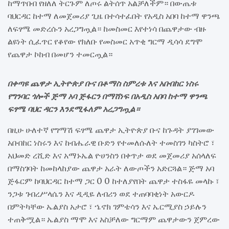
ከማጥበብ የዘለለ ትርጉም ለጦሩ ልትሰጥ አልቻለችም። በውጤቱ
ባህርዳር ከተማ ለመጀመሪያ ጊዜ በተሳተፈበት የአዲስ አበባ ከተማ ዋንጫ
ለፍፃሜ መድረሱን አረጋግጧል። ከመስመር እየተነሳ በጨዋታው ብዙ
ልዩነት ሲፈጥር የቆየው የክለቡ የመስመር አጥቂ ግርማ ዲሳሳ ደግሞ
የጨዋታ ኮከብ በመሆን ተመርጧል።
በቀጣዩ ጨዋታ ኢትዮጵያ ቡና በቶማስ ስምረቱ እና አቡበከር ነስሩ
የግንባር ጎሎች ጅማ አባ ጅፋርን በማሸነፍ በአዲስ አበባ ከተማ ዋንጫ
ፍፃሜ ባህር ዳርን እንደሚፋለም አረጋግጧል።
በዚሁ ሁለተኛ የግማሽ ፍፃሜ ጨዋታ ኢትዮጵያ ቡና ከጉዳት ያገገመው
አቡበከር ነስሩን እና ከብሔራዊ ቡድን የተመለሱለት ተመስገን ካስትሮ ፣
አህመድ ረሺድ እና አማኑኤል ዮሀንስን በቀጥታ ወደ መጀመሪያ አሰላለፍ
በማስገባት ከመከላከያው ጨዋታ አራት ለውጦችን አድርጓል። ጅማ አባ
ጅፋርም ከባህርዳር ከተማ ጋር 0 0 ከተለያየበት ጨዋታ ተስፋዬ መላኩ ፣
ንጋቱ ገብረሥላሴን እና ዲዲዬ ለብሪን ወደ ተጠባባቂነት አውርዶ
በምትካቸው ኤልያስ አታሮ ፣ ኄኖክ ገምቴሳን እና ኤርሚያስ ኃይሉን
ተጠቅሟል። ኤልያስ ማሞ እና አስቻለው ግርማም ጨዋታውን ጀምረው