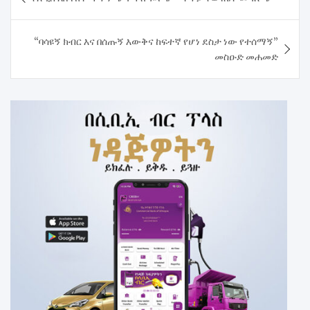
navigation
“ባሳዩኝ ክብር እና በሰጡኝ እውቅና ከፍተኛ የሆነ ደስታ ነው የተሰማኝ”
መስዑድ መሐመድ