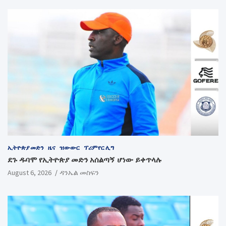
ኢትዮጵያ መድን
ዜና
ዝውውር
ፕሪምየር ሊግ
ደጉ ዱባሞ የኢትዮጵያ መድን አሰልጣኝ ሆነው ይቀጥላሉ
August 6, 2026
ዳንኤል መስፍን