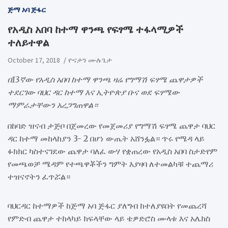
ጅማ አባ ጅፋር
የአዲስ አበባ ከተማ ዋንጫ የፍፃሜ ተፋላሚዎች
ተለይተዋል
October 17, 2018
ዮናታን ሙሉጌታ
በ13ኛው የአዲስ አበባ ከተማ ዋንጫ ዛሬ የግማሽ ፍፃሜ ጨዋታዎች
ተደርገው ባህር ዳር ከተማ እና ኢትዮጵያ ቡና ወደ ፍፃሜው
ማምራታቸውን አረጋግጠዋል።
በከባድ ዝናብ ታጅቦ በጀመረው የመጀመሪያ የግማሽ ፍፃሜ ጨዋታ ባህር
ዳር ከተማ መከላከያን 3- 2 በሆነ ውጤት አሸንፏል። ጥሩ የሜዳ ላይ
ፉክክር ካስተናገደው ጨዋታ ባለፈ ውሃ የቋጠረው የአዲስ አበባ ስታድየም
የመጫወቻ ሜዳም የተጫዋቾችን ግምት እያዛባ ለተመልካቹ ተጨማሪ
ተዝናኖትን ፈጥሯል።
ባህርዳር ከተማዎች ከጅማ አባ ጅፋር ያለግብ ከተለያዩበት የመጨረሻ
የምድብ ጨዋታ ተከላካይ ክፍላቸው ላይ ቴዎድሮስ ሙላቱ እና አሌክስ