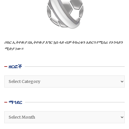
ሶከር ኢትዮጵያ በኢትዮጵያ እግር ኳስ ላይ ብቻ ትኩረቱን አድርጎ የሚሰራ የኦንላይን
ሚድያ ነው።
ዘርፎች
ዘርፎች
ማኅደር
ማኅደር