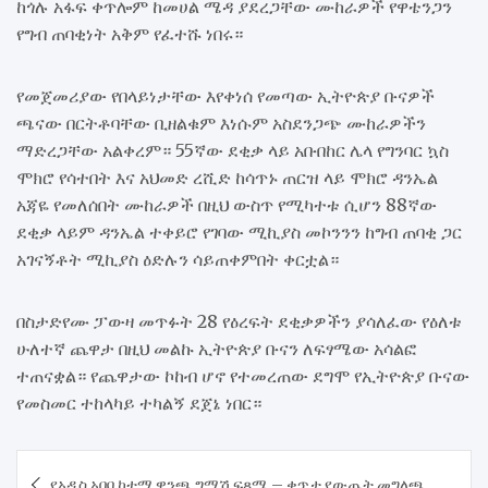
ከጎሉ አፋፍ ቀጥሎም ከመሀል ሜዳ ያደረጋቸው ሙከራዎች የዋቴንጋን
የግብ ጠባቂነት አቅም የፈተሹ ነበሩ።
የመጀመሪያው የበላይነታቸው እየቀነሰ የመጣው ኢትዮጵያ ቡናዎች
ጫናው በርትቶባቸው ቢዘልቁም እነሱም አስደንጋጭ ሙከራዎችን
ማድረጋቸው አልቀረም። 55ኛው ደቂቃ ላይ አቡበከር ሌላ የግንባር ኳስ
ሞክሮ የሳተበት እና አህመድ ረሺድ ከሳጥኑ ጠርዝ ላይ ሞክሮ ዳንኤል
አጃዬ የመለሰበት ሙከራዎች በዚህ ውስጥ የሚካተቱ ሲሆን 88ኛው
ደቂቃ ላይም ዳንኤል ተቀይሮ የገባው ሚኪያስ መኮንንን ከግብ ጠባቂ ጋር
አገናኝቶት ሚኪያስ ዕድሉን ሳይጠቀምበት ቀርቷል።
በስታድየሙ ፓውዛ መጥፉት 28 የዕረፍት ደቂቃዎችን ያሳለፈው የዕለቱ
ሁለተኛ ጨዋታ በዚህ መልኩ ኢትዮጵያ ቡናን ለፍፃሜው አሳልፎ
ተጠናቋል። የጨዋታው ኮከብ ሆኖ የተመረጠው ደግሞ የኢትዮጵያ ቡናው
የመስመር ተከላካይ ተካልኝ ደጀኔ ነበር።
Post
የአዲስ አበባ ከተማ ዋንጫ ግማሽ ፍጻሜ – ቀጥታ የውጤት መግለጫ