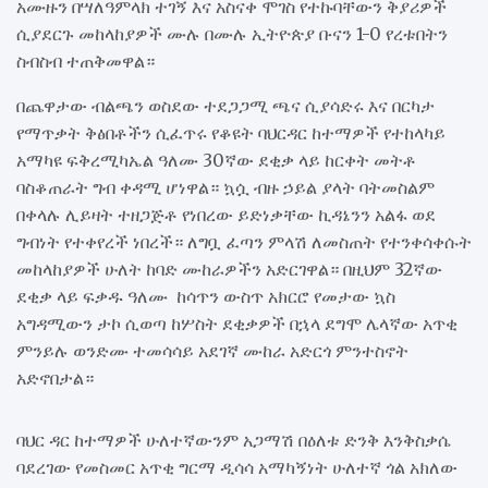
አሙዙን በሣለዓምላክ ተገኝ እና አስናቀ ሞገስ የተኩባቸውን ቅያሪዎች
ሲያደርጉ መከላከያዎች ሙሉ በሙሉ ኢትዮጵያ ቡናን 1-0 የረቱበትን
ስብስብ ተጠቅመዋል።
በጨዋታው ብልጫን ወስደው ተደጋጋሚ ጫና ሲያሳድሩ እና በርካታ
የማጥቃት ቅፅበቶችን ሲፈጥሩ የቆዩት ባህርዳር ከተማዎች የተከላካይ
አማካዩ ፍቅረሚካኤል ዓለሙ 30ኛው ደቂቃ ላይ ከርቀት መትቶ
ባስቆጠራት ግብ ቀዳሚ ሆነዋል። ኳሷ ብዙ ኃይል ያላት ባትመስልም
በቀላሉ ሊይዛት ተዘጋጅቶ የነበረው ይድነቃቸው ኪዳኔንን አልፋ ወደ
ግብነት የተቀየረች ነበረች። ለግቧ ፈጣን ምላሽ ለመስጠት የተንቀሳቀሱት
መከላከያዎች ሁለት ከባድ ሙከራዎችን አድርገዋል። በዚህም 32ኛው
ደቂቃ ላይ ፍቃዱ ዓለሙ ከሳጥን ውስጥ አክርሮ የመታው ኳስ
አግዳሚውን ታኮ ሲወጣ ከሦስት ደቂቃዎች በኋላ ደግሞ ሌላኛው አጥቂ
ምንይሉ ወንድሙ ተመሳሳይ አደገኛ ሙከራ አድርጎ ምንተስኖት
አድኖበታል።
ባህር ዳር ከተማዎች ሁለተኛውንም አጋማሽ በዕለቱ ድንቅ እንቅስቃሴ
ባደረገው የመስመር አጥቂ ግርማ ዲሳሳ አማካኝነት ሁለተኛ ጎል አክለው