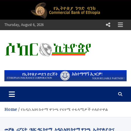
Skip
to
content
Thursday, August 6, 2026
ሶከር ኢትዮጵያ
የኢትዮጵያ እግርኳስ ድምፅ !
Home
የአዲስ አበባ ከተማ ዋንጫ የፍፃሜ ተፋላሚዎች ተለይተዋል
መቻል
ሪፖርት
ባህር ዳር ከተማ
አዲስ አበባ ከተማ ዋንጫ
ኢትዮጵያ ቡና