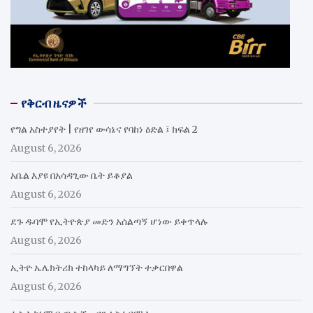
የቅርብ ዜናዎች
የግል አስተያየት | የዘገየ ውሳኔና የባከነ ዕድል ፤ ክፍል 2
August 6, 2026
አቤል እያዩ በአሳዳጊው ቤት ይቆያል
August 6, 2026
ደጉ ዱባሞ የኢትዮጵያ መድን አሰልጣኝ ሆነው ይቀጥላሉ
August 6, 2026
ኢትዮ ኤሌክትሪክ ተከላካይ ለማግኘት ተቃርበዋል
August 6, 2026