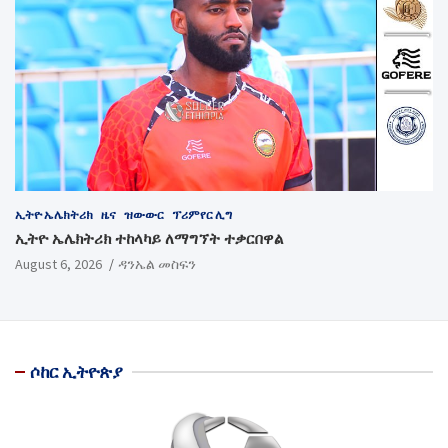
ኢትዮ ኤሌክትሪክ
ዜና
ዝውውር
ፕሪምየር ሊግ
ኢትዮ ኤሌክትሪክ ተከላካይ ለማግኘት ተቃርበዋል
August 6, 2026
ዳንኤል መስፍን
ሶከር ኢትዮጵያ