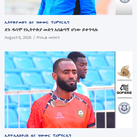
ኢትዮጵያ መድን
ዜና
ዝውውር
ፕሪምየር ሊግ
ደጉ ዱባሞ የኢትዮጵያ መድን አሰልጣኝ ሆነው ይቀጥላሉ
August 6, 2026
ዳንኤል መስፍን
ኢትዮ ኤሌክትሪክ
ዜና
ዝውውር
ፕሪምየር ሊግ