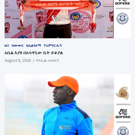
ዜና
ዝውውር
ፋሲል ከነማ
ፕሪምየር ሊግ
አቤል እያዩ በአሳዳጊው ቤት ይቆያል
August 6, 2026
ዳንኤል መስፍን