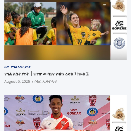
ዜና
የግል አስተያየት
የግል አስተያየት | የዘገየ ውሳኔና የባከነ ዕድል ፤ ክፍል 2
August 6, 2026
ሶከር ኢትዮጵያ