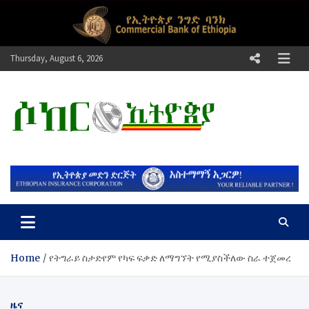
Skip
to
content
Thursday, August 6, 2026
ሶከር ኢትዮጵያ
የኢትዮጵያ እግርኳስ ድምፅ !
Home
የትግራይ ስታድየም የካፍ ፍቃድ ለማግኘት የሚያስችለው ስራ ተጀመረ
ዜና