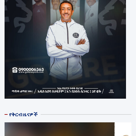
የቅርብ ዜናዎች