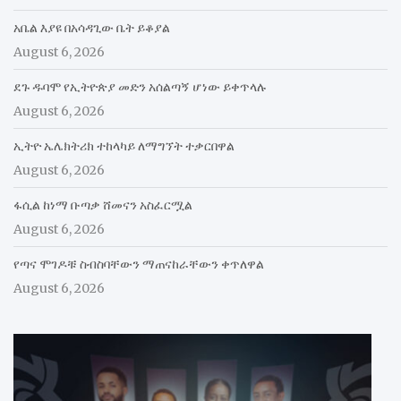
አቤል እያዩ በአሳዳጊው ቤት ይቆያል
August 6, 2026
ደጉ ዱባሞ የኢትዮጵያ መድን አሰልጣኝ ሆነው ይቀጥላሉ
August 6, 2026
ኢትዮ ኤሌክትሪክ ተከላካይ ለማግኘት ተቃርበዋል
August 6, 2026
ፋሲል ከነማ ቡጣቃ ሸመናን አስፈርሟል
August 6, 2026
የጣና ሞገዶቹ ስብስባቸውን ማጠናከራቸውን ቀጥለዋል
August 6, 2026