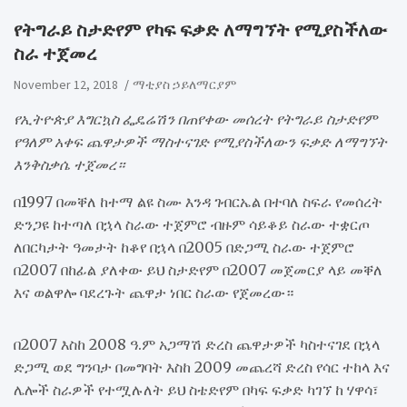
የትግራይ ስታድየም የካፍ ፍቃድ ለማግኘት የሚያስችለው
ስራ ተጀመረ
November 12, 2018
ማቲያስ ኃይለማርያም
የኢትዮጵያ እግርኳስ ፌዴሬሽን በጠየቀው መሰረት የትግራይ ስታድየም
የዓለም አቀፍ ጨዋታዎች ማስተናገድ የሚያስችለውን ፍቃድ ለማግኘት
እንቅስቃሴ ተጀመረ።
በ1997 በመቐለ ከተማ ልዩ ስሙ እንዳ ገብርኤል በተባለ ስፍራ የመሰረት
ድንጋዩ ከተጣለ በኋላ ስራው ተጀምሮ ብዙም ሳይቆይ ስራው ተቋርጦ
ለበርካታት ዓመታት ከቆየ በኋላ በ2005 በድጋሚ ስራው ተጀምሮ
በ2007 በከፊል ያለቀው ይህ ስታድየም በ2007 መጀመርያ ላይ መቐለ
እና ወልዋሎ ባደረጉት ጨዋታ ነበር ስራው የጀመረው።
በ2007 እስከ 2008 ዓ.ም አጋማሽ ድረስ ጨዋታዎች ካስተናገደ በኋላ
ድጋሚ ወደ ግንባታ በመግባት እስከ 2009 መጨረሻ ድረስ የሳር ተከላ እና
ሌሎች ስራዎች የተሟሉለት ይህ ስቴድየም በካፍ ፍቃድ ካገኘ ከ ሃዋሳ፣