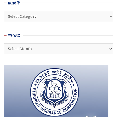
ዘርፎች
ዘርፎች
ማኅደር
ማኅደር