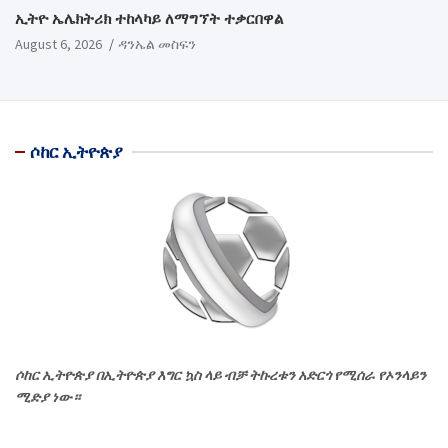
ኢትዮ ኤሌክትሪክ ተከላካይ ለማግኘት ተቃርበዋል
August 6, 2026
ዳንኤል መስፍን
ሶከር ኢትዮጵያ
ሶከር ኢትዮጵያ በኢትዮጵያ እግር ኳስ ላይ ብቻ ትኩረቱን አድርጎ የሚሰራ የኦንላይን
ሚድያ ነው።