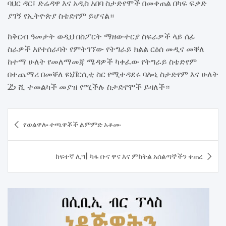
ባህር ዳር፣ ድሬዳዋ እና አዲስ አበባ ስታድየሞች በመቀጠል በካፍ ፍቃድ
ያገኝ የኢትዮጵያ ስቴድየም ይሆናል።
ከቅርብ ዓመታት ወዲህ በስፖርት ማዘውተርያ ስፍራዎች ላይ ሰፊ
ስራዎች እየተሰራባት የምትገኘው የትግራይ ክልል ርዕሰ መዲና መቐለ
ከተማ ሁለት የመለማመጃ ሜዳዎች ካቀፈው የትግራይ ስቴድየም
በተጨማሪ በመቐለ ዩኒቨርሲቲ ስር የሚተዳደሩ ባሎኒ ስታድየም እና ሁለት
25 ሺ ተመልካች መያዝ የሚችሉ ስታድየሞች ይዛለች።
Post
የወልዋሎ ተጫዋቾች ልምምድ አቆሙ
navigation
ከፍተኛ ሊግ| ካፋ ቡና ዋና እና ምክትል አሰልጣኞችን ቀጠረ