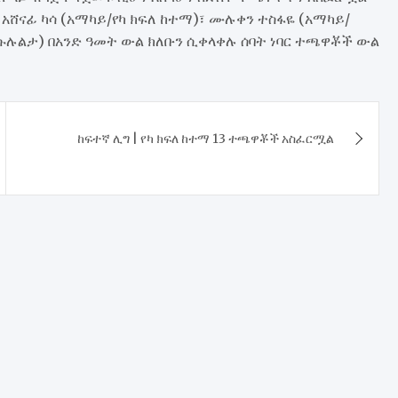
፣ አሸናፊ ካሳ (አማካይ/የካ ክፍለ ከተማ)፣ ሙሉቀን ተስፋዬ (አማካይ/
/ሱሉልታ) በአንድ ዓመት ውል ክለቡን ሲቀላቀሉ ሰባት ነባር ተጫዋቾች ውል
ከፍተኛ ሊግ | የካ ክፍለ ከተማ 13 ተጫዋቾች አስፈርሟል