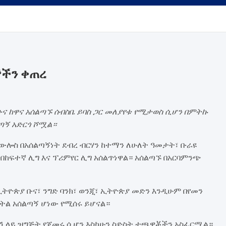
ኞችን ቀጠረ
ና ከዋና አሰልጣኙ ሰብስቤ ይባስ ጋር መለያየቱ የሚታወስ ሲሆን በምትኩ
ጣኝ አድርጎ ሾሟል።
ውሎስ በአሰልጣኝነት ደብረ ብርሃን ከተማን ለሁለት ዓመታት፣ ቡራዩ
በከፍተኛ ሊግ እና ፕሪምየር ሊግ አሰልጥነዋል። አሰልጣኙ በአርባምንጭ
ኢትዮጵያ ቡና፣ ንግድ ባንክ፣ ወንጂ፣ ኢትዮጵያ መድን እንዲሁም በየመን
ክትል አሰልጣኝ ሆነው የሚሰሩ ይሆናል።
ሽ ላይ ዝግጅት የጀመሩ ሲሆን እስካሁን ስድስት ተጫዋቾችን አስፈርሟል።