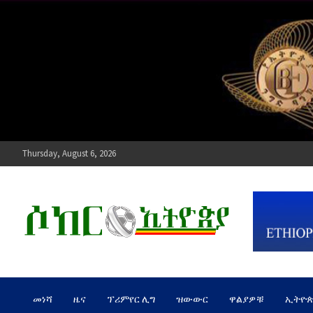
Skip
to
content
Thursday, August 6, 2026
ሶከር ኢትዮጵያ
የኢትዮጵያ እግርኳስ ድምፅ !
መነሻ
ዜና
ፕሪምየር ሊግ
ዝውውር
ዋልያዎቹ
ኢትዮ