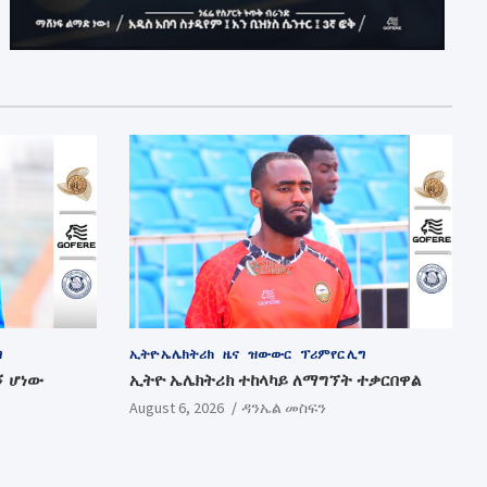
ግ
ኢትዮ ኤሌክትሪክ
ዜና
ዝውውር
ፕሪምየር ሊግ
ኝ ሆነው
ኢትዮ ኤሌክትሪክ ተከላካይ ለማግኘት ተቃርበዋል
August 6, 2026
ዳንኤል መስፍን