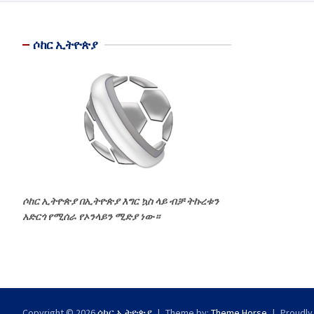
ሶከር ኢትዮጵያ
ሶከር ኢትዮጵያ በኢትዮጵያ እግር ኳስ ላይ ብቻ ትኩረቱን
አድርጎ የሚሰራ የኦንላይን ሚድያ ነው።
Copyright © 2026
ሶከር ኢትዮጵያ
Theme by:
Theme Horse
Proudly