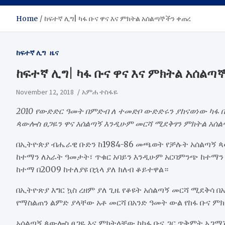
Home
ከፍተኛ ሊግ| ካፋ ቡና ዋና እና ምክትል አሰልጣኞችን ቀጠረ
ከፍተኛ ሊግ
ዜና
ከፍተኛ ሊግ| ካፋ ቡና ዋና እና ምክትል አሰልጣ
November 12, 2018
አምሐ ተስፋዬ
2010 የውድድር ዓመት በምድብ ለ ተመድቦ ውድድሩን ያከናወነው ካፋ ቡ
ጳውሎስ ፀጋዬን ዋና አሰልጣኝ እንዲሁም መርሻ ሚደቅፃን ምክትል አሰል
በኢትዮጵያ ብሔራዊ ቡድን ከ1984-86 መጫወት የቻሉት አሰልጣኝ ጳ
ከተማን ለአራት ዓመታት፣ ጥቁር አባይን እንዲሁም አርባምንጭ ከተማን 
ከተማ በ2009 ከተለያዩ በኋላ ያለ ክለብ ቆይተዋል።
በኢትዮጽያ እግር ኳስ ረዘም ያለ ጊዜ የቆዩት አሰልጣኝ መርሻ ሚደቅሳ በ
የማስልጠን ልምድ ያላቸው አቶ መርሻ በአንድ ዓመት ውል የከፋ ቡና ም
አሰልጣኝ ጳውሎስ ፀጋዬ እና ምክትላቸው ከካፋ ቡና ጋር ጥቅምት አጋማ