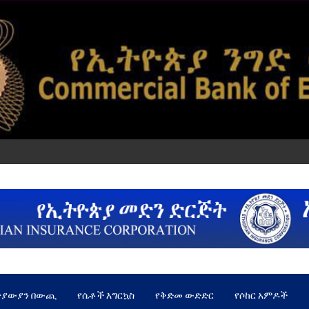
ጵያውያን በውጪ
የሴቶች እግርኳስ
የቅድመ ውድድር
የሶከር አምዶች