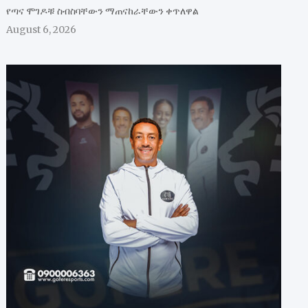
የጣና ሞገዶቹ ስብስባቸውን ማጠናከራቸውን ቀጥለዋል
August 6, 2026