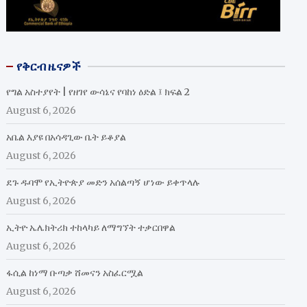
የቅርብ ዜናዎች
የግል አስተያየት | የዘገየ ውሳኔና የባከነ ዕድል ፤ ክፍል 2
August 6, 2026
አቤል እያዩ በአሳዳጊው ቤት ይቆያል
August 6, 2026
ደጉ ዱባሞ የኢትዮጵያ መድን አሰልጣኝ ሆነው ይቀጥላሉ
August 6, 2026
ኢትዮ ኤሌክትሪክ ተከላካይ ለማግኘት ተቃርበዋል
August 6, 2026
ፋሲል ከነማ ቡጣቃ ሸመናን አስፈርሟል
August 6, 2026