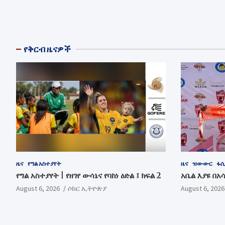
የቅርብ ዜናዎች
ዜና
የግል አስተያየት
ዜና
ዝውውር
ፋሲ
የግል አስተያየት | የዘገየ ውሳኔና የባከነ ዕድል ፤ ክፍል 2
አቤል እያዩ በአ
August 6, 2026
ሶከር ኢትዮጵያ
August 6, 2026