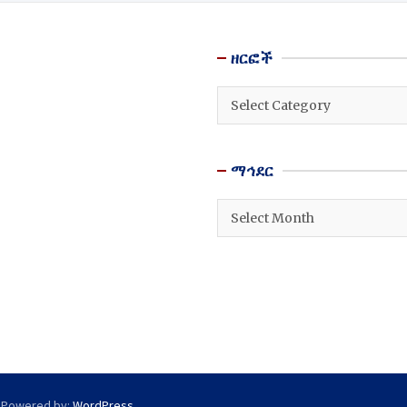
ዘርፎች
ዘርፎች
ማኅደር
ማኅደር
 Powered by:
WordPress