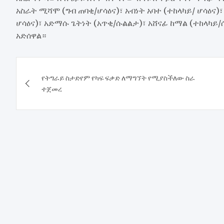
አስራት ሚሻሞ (ግብ ጠባቂ/ሆሳዕና)፣ አብነት አባተ (ተከላካይ/ ሆሳዕና)
ሆሳዕና)፣ አድማሱ ጌትነት (አጥቂ/ሱልልታ)፣ አሸናፊ ከማል (ተከላካይ
አድሰዋል።
Post
የትግራይ ስታድየም የካፍ ፍቃድ ለማግኘት የሚያስችለው ስራ
navigation
ተጀመረ