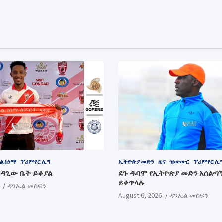
ል ከነማ
ፕሪምየር ሊግ
ኢትዮጵያ መድን
ዜና
ዝውውር
ፕሪምየር ሊ
ሳዳጊው ቤት ይቆያል
ደጉ ዱባሞ የኢትዮጵያ መድን አሰልጣ
ይቀጥላሉ
ዳንኤል መስፍን
August 6, 2026
ዳንኤል መስፍን