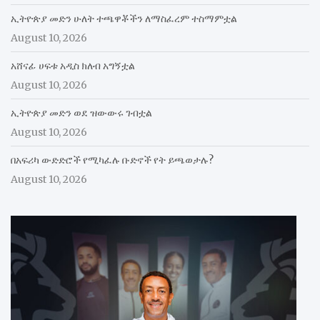
ኢትዮጵያ መድን ሁለት ተጫዋቾችን ለማስፈረም ተስማምቷል
August 10, 2026
አሸናፊ ሀፍቱ አዲስ ክለብ አግኝቷል
August 10, 2026
ኢትዮጵያ መድን ወደ ዝውውሩ ገብቷል
August 10, 2026
በአፍሪካ ውድድሮች የሚካፈሉ ቡድኖች የት ይጫወታሉ?
August 10, 2026