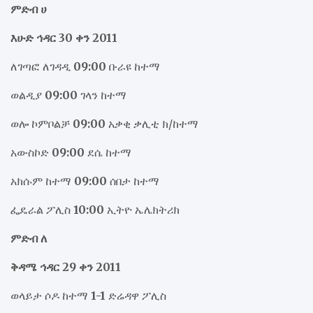
ምድብ ሀ
እሁድ ኅዳር 30 ቀን 2011
ለገጣፎ ለገዳዲ
09:00
ቡራዩ ከተማ
ወልዲያ
09:00
ገላን ከተማ
ወሎ ኮምቦልቻ
09:00
አቃቂ ቃሊቲ ክ/ከተማ
አውስኮድ
09:00
ደሴ ከተማ
አክሱም ከተማ
09:00
ሰበታ ከተማ
ፌዴራል ፖሊስ
10:00
ኢትዮ ኤሌክትሪክ
ምድብ ለ
ቅዳሜ ኅዳር 29 ቀን 2011
ወላይታ ሶዶ ከተማ
1-1
ድሬዳዋ ፖሊስ