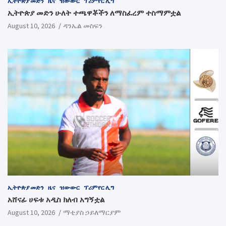
ኢትዮጵያ መድን
ዜና
ዝውውር
ፕሪምየር ሊግ
ኢትዮጵያ መድን ሁለት ተጫዋቾችን ለማስፈረም ተስማምቷል
August 10, 2026
ዳንኤል መስፍን
ኢትዮጵያ መድን
ዜና
ዝውውር
ፕሪምየር ሊግ
አሸናፊ ሀፍቱ አዲስ ክለብ አግኝቷል
August 10, 2026
ማቲያስ ኃይለማርያም