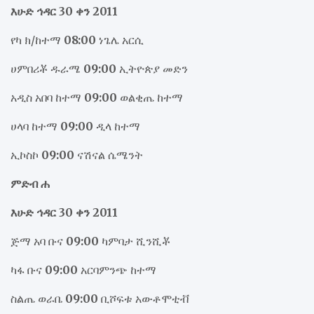
እሁድ ኅዳር 30 ቀን 2011
የካ ክ/ከተማ
08:00
ነጌሌ አርሲ
ሀምበሪቾ ዱራሜ
09:00
ኢትዮጵያ መድን
አዲስ አበባ ከተማ
09:00
ወልቂጤ ከተማ
ሀላባ ከተማ
09:00
ዲላ ከተማ
ኢኮስኮ
09:00
ናሽናል ሴሜንት
ምድብ ሐ
እሁድ ኅዳር 30 ቀን 2011
ጅማ አባ ቡና
09:00
ካምባታ ሺንሺቾ
ካፋ ቡና
09:00
አርባምንጭ ከተማ
ስልጤ ወራቤ
09:00
ቢሾፍቱ አውቶሞቲቭ