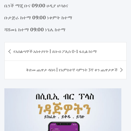
ቤንች ማጂ ቡና
09:00
ሀዲያ ሆሳዕና
ቡታጅራ ከተማ
09:00
ነቀምት ከተማ
ሻሸመኔ ከተማ
09:00
ነጌሌ ከተማ
Post
የአሰልጣኞች አስተያየት | ደቡብ ፖሊስ 0-1 ፋሲል ከነማ
navigation
ቅድመ ጨዋታ ዳሰሳ | የአምስተኛ ሳምንት 3ኛ ቀን ጨዋታዎች