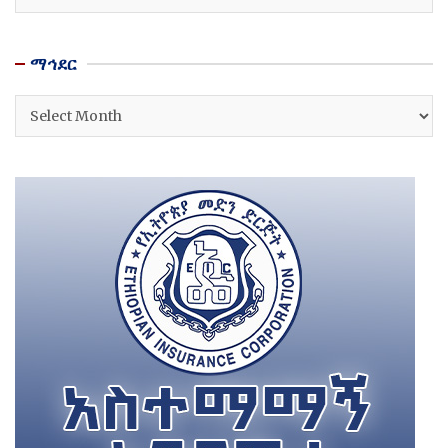
ማኅደር
ማኅደር