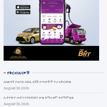
የቅርብ ዜናዎች
አሰልጣኝ ዮሐንስ ሳሕሌ ለ39 ተጫዋቾች ጥሪ አቅርበዋል
August 10, 2026
ኢትዮጵያ መድን የተከላካዩን ውል ለማራዘም ተስማምቷል
August 10, 2026