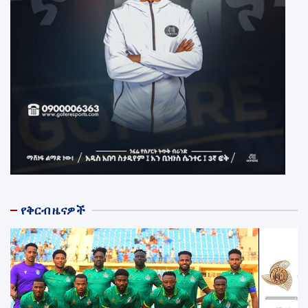
የቅርብ ዜናዎች