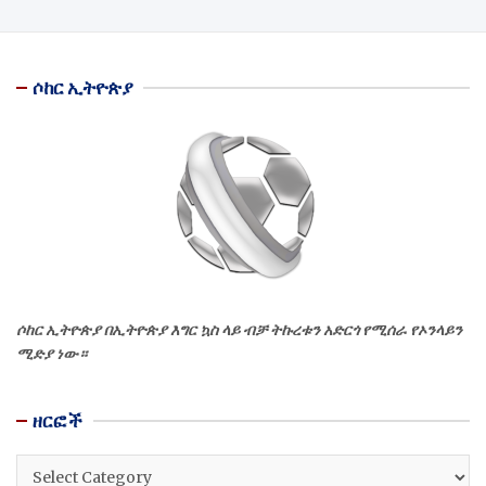
ሶከር ኢትዮጵያ
ሶከር ኢትዮጵያ በኢትዮጵያ እግር ኳስ ላይ ብቻ ትኩረቱን አድርጎ የሚሰራ የኦንላይን
ሚድያ ነው።
ዘርፎች
ዘርፎች