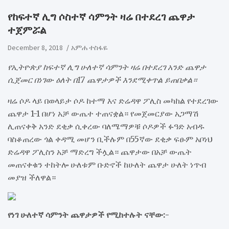
የከፍተኛ ሊግ ሶስተኛ ሳምንት ዛሬ በተደረገ ጨዋታ
ተጀምሯል
December 8, 2018
አምሐ ተስፋዬ
የኢትዮጵያ ከፍተኛ ሊግ ሁለተኛ ሳምንት ዛሬ በተደረገ አንድ ጨዋታ
ሲጀመር በነገው ዕለት በ17 ጨዋታዎች እንደሚቀጥል ይጠበቃል።
ዛሬ ሶዶ ላይ በወላይታ ሶዶ ከተማ እና ድሬዳዋ ፖሊስ መካከል የተደረገው
ጨዋታ 1-1 በሆነ አቻ ውጤተ ተጠናቋል። የመጀመርያው አጋማሽ
ሊጠናቀቅ አንድ ደቂቃ ሲቀረው ባለሜማዎቹ ሶዶዎች ፉዓድ አብዱ
ባስቆጠረው ጎል ቀዳሚ መሆን ቢችሉም በ55ኛው ደቂቃ ፍፁም አቦነህ
ድሬዳዋ ፖሊስን አቻ ማድረግ ችሏል። ጨዋታው በአቻ ውጤት
መጠናቀቁን ተከትሎ ሁለቱም ቡድኖች ከሁለት ጨዋታ ሁለት ነጥብ
መያዝ ችለዋል።
የነገ ሁለተኛ ሳምንት ጨዋታዎች የሚከተሉት ናቸው:-