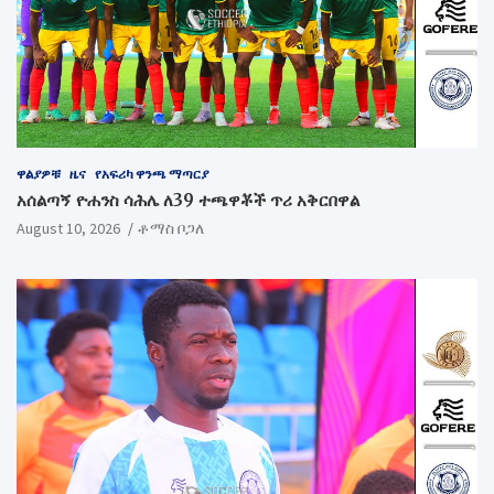
ዋልያዎቹ
ዜና
የአፍሪካ ዋንጫ ማጣርያ
አሰልጣኝ ዮሐንስ ሳሕሌ ለ39 ተጫዋቾች ጥሪ አቅርበዋል
August 10, 2026
ቶማስ ቦጋለ