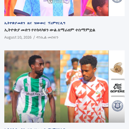
ኢትዮጵያ መድን
ዜና
ዝውውር
ፕሪምየር ሊግ
ኢትዮጵያ መድን የተከላካዩን ውል ለማራዘም ተስማምቷል
August 10, 2026
ዳንኤል መስፍን