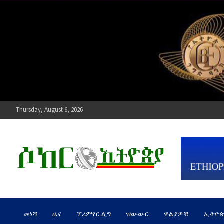
Skip
to
content
Thursday, August 6, 2026
ሶከር ኢትዮጵያ
የኢትዮጵያ እግርኳስ ድምፅ !
መነሻ
ዜና
ፕሪምየር ሊግ
ዝውውር
ዋልያዎቹ
ኢትዮ