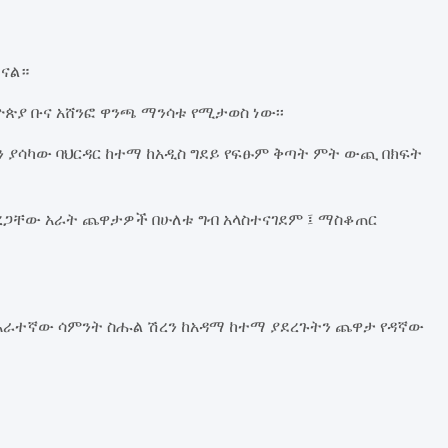
ናል።
ዮጵያ ቡና አሸንፎ ዋንጫ ማንሳቱ የሚታወስ ነው፡፡
 ያሳካው ባህርዳር ከተማ ከአዲስ ግደይ የፍፁም ቅጣት ምት ውጪ በክፍት
ረጋቸው አራት ጨዋታዎች በሁለቱ ግብ አላስተናገደም ፤ ማስቆጠር
አራተኛው ሳምንት ስሑል ሽረን ከአዳማ ከተማ ያደረጉትን ጨዋታ የዳኛው