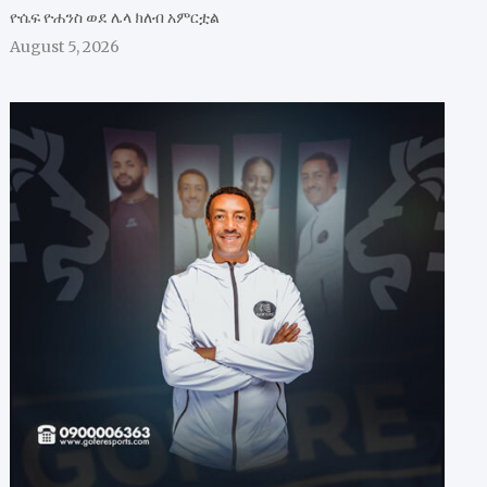
ዮሴፍ ዮሐንስ ወደ ሌላ ክለብ አምርቷል
August 5, 2026