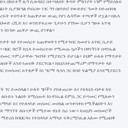
ድኑ በከፍተኛ ሊግ ሲወዳደር በተጣለበት ቅጣት ምክንያት ነገም የማይሰለፍ
ልነት ሲያገለግል የነበረው ነገር ግን በዘንድሮ የውድድር ዓመት በተጠባባቂ
ት ዕረፍት ተሰጥቶት ከጨዋታው ውጪ የሆነ ሌላኛው ተጫዋች ሆኗል። በሌላ
አህመድ ረሺድ እና ወንድይፍራው ጌታሁን ያገገሙ ሲሆን ግዙፉ አጥቂ
መሆኑ ከነገው ጨዋታ ውጪ ሆነዋል።
ቃት ላይ የተመሰረተ አጨዋወትን የሚተገብር ከመሆኑ አንፃር ሲታይ
። ባህር ዳሮች ከኋላ ተመስረተው የሚመጡ ኳሶችን በዋነኝነት በዳንኤል
 መስመር ጥምረታቸው ግብዓት የሚያደርጉ ይሆናል። ይህም ሁለቱ የማጥቃት
ቅፅበቶች እንድንጠብቅ ያደርገናል። ከዚህ በተጨማሪም በማጥቃት ላይ
ር የመስመር አጥቂዎች ከነ ግርማ ዲሳሳ ጋር ከባድ ፍልሚያ እንደሚያደርጉ
 ገና ይመስላል። ሁለት ግቦችን ያስቆጠረው እና የቴክኒክ ብቃቱ ከፍ
ኩ ለቡድኑ ጉልበት ከሚሰጡት ከነዳንኤል ደምሴ ጋር ይጣመር የሚለውን
አማካይ እና የተለላካይ መስመር መሀከል መንቀሳቀስ የሚችልበትን እና
ገድ ማግኘት ለቡናዎች የሚተው የቤት ስራ ነው። እነዚህን መስመሮች
 ማድረስ ከባህርዳሩ የተከላካይ አማካይ ፍቅረሚካኤል አለሙ የሚጠበቅ