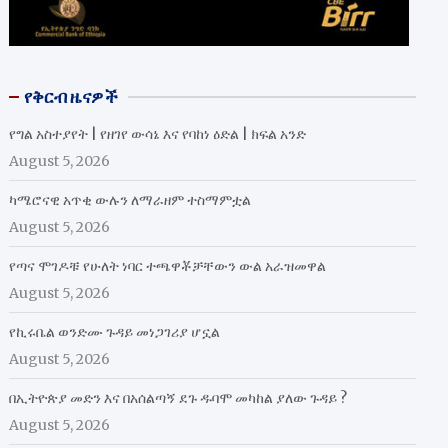
የቅርብ ዜናዎች
የግል አስተያየት | የዘገየ ውሳኔ እና የባከነ ዕድል | ክፍል አንድ
August 5, 2026
ካሜሮናዊ አጥቂ ውሉን ለማራዘም ተስማምቷል
August 5, 2026
የጣና ሞገዶቹ የሁለት ነባር ተጫዋቾቻቸውን ውል አራዝመዋል
August 5, 2026
የኪሩቤል ወንድሙ ጉዳይ መነጋገሪያ ሆኗል
August 5, 2026
በኢትዮጵያ መድን እና በአሰልጣኝ ደጉ ዱባሞ መካከል ያለው ጉዳይ ?
August 5, 2026