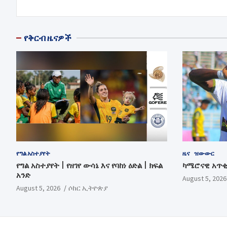
navigation
የቅርብ ዜናዎች
የግል አስተያየት
ዜና
ዝውውር
የግል አስተያየት | የዘገየ ውሳኔ እና የባከነ ዕድል | ክፍል
ካሜሮናዊ አጥ
አንድ
August 5, 2026
August 5, 2026
ሶከር ኢትዮጵያ