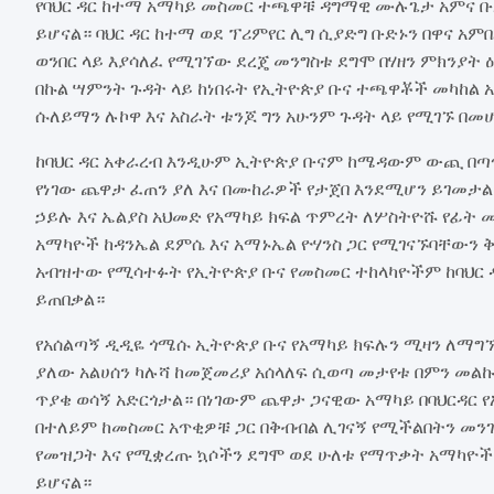
የባህር ዳር ከተማ አማካይ መስመር ተጫዋቹ ዳግማዊ ሙሉጌታ አምና ቡ
ይሆናል። ባህር ዳር ከተማ ወደ ፕሪምየር ሊግ ሲያድግ ቡድኑን በዋና አምበ
ወንበር ላይ እያሳለፈ የሚገኘው ደረጄ መንግስቱ ደግሞ በሃዘን ምክንያ
በኩል ሣምንት ጉዳት ላይ ከነበሩት የኢትዮጵያ ቡና ተጫዋቾች መካከል 
ሱለይማን ሉኮዋ እና አስራት ቱንጆ ግን አሁንም ጉዳት ላይ የሚገኙ በ
ከባህር ዳር አቀራረብ እንዲሁም ኢትዮጵያ ቡናም ከሜዳውም ውጪ በጣጥ
የነገው ጨዋታ ፈጠን ያለ እና በሙከራዎች የታጀበ እንደሚሆን ይገመታል
ኃይሉ እና ኤልያስ አህመድ የአማካይ ክፍል ጥምረት ለሦስትዮሹ የፊት
አማካዮች ከዳንኤል ደምሴ እና አማኑኤል ዮሃንስ ጋር የሚገናኙባቸውን 
አብዝተው የሚሳተፉት የኢትዮጵያ ቡና የመስመር ተከላካዮችም ከባህር ዳ
ይጠበቃል።
የአሰልጣኝ ዲዲዬ ጎሜሱ ኢትዮጵያ ቡና የአማካይ ክፍሉን ሚዛን ለማግኘት
ያለው አልሀሰን ካሉሻ ከመጀመሪያ አሰላለፍ ሲወጣ መታየቱ በምን መል
ጥያቄ ወሳኝ አድርጎታል። በነገውም ጨዋታ ጋናዊው አማካይ በባህርዳር የ
በተለይም ከመስመር አጥቂዎቹ ጋር በቅብብል ሊገናኝ የሚችልበትን መን
የመዝጋት እና የሚቋረጡ ኳሶችን ደግሞ ወደ ሁለቱ የማጥቃት አማካዮች
ይሆናል።