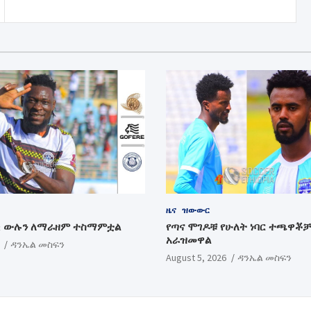
ዜና
ዝውውር
ቂ ውሉን ለማራዘም ተስማምቷል
የጣና ሞገዶቹ የሁለት ነባር ተጫዋቾ
አራዝመዋል
ዳንኤል መስፍን
August 5, 2026
ዳንኤል መስፍን