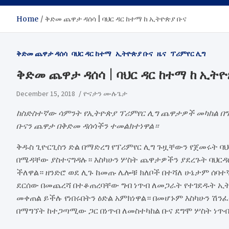
Home
ቅድመ ጨዋታ ዳሰሳ | ባህር ዳር ከተማ ከ ኢትዮጵያ ቡና
ቅድመ ጨዋታ ዳሰሳ
ባህር ዳር ከተማ
ኢትዮጵያ ቡና
ዜና
ፕሪምየር ሊግ
ቅድመ ጨዋታ ዳሰሳ | ባህር ዳር ከተማ ከ ኢትዮ
December 15, 2018
ዮናታን ሙሉጌታ
ከስድስተኛው ሳምንት የኢትዮጵያ ፕሪምየር ሊግ ጨዋታዎች መካከል በግዙ
ቡናን ጨዋታ በቅድመ ዳሰሳችን ተመልክተነዋል።
ቅዱስ ጊዮርጊስን ድል በማድረግ የፕሪምየር ሊግ ጉዟቸውን የጀመሩት ባህር
በሜዳቸው ያስተናግዳሉ። እስካሁን ሦስት ጨዋታዎችን ያደረጉት ባህርዳሮ
ችለዋል። ዘንድሮ ወደ ሊጉ ከመጡ ሌሎቹ ክለቦች በተሻለ ሁኔታም ሰባተ
ደርሰው በመጨረሻ በተቆጠረባቸው ግብ ነጥብ ለመጋራት የተገደዱት ኢትዮ
መቀጠል ይችሉ የነበሩበትን ዕድል አምክነዋል። በመሆኑም እስካሁን ሽን
በማግኘት ከተጋጣሚው ጋር በነጥብ ለመስተካከል ቡና ደግሞ ሦስት ነጥ