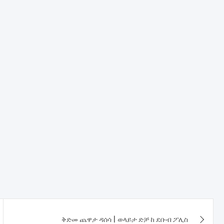
ቅድመ ጨዋታ ዳሰሳ | ወላይታ ድቻ ከ ደቡብ ፖሊስ