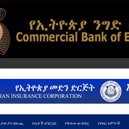
ጵያውያን በውጪ
የሴቶች እግርኳስ
የቅድመ ውድድር
የሶከር አምዶች