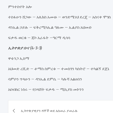
ምንተስኖት አሎ
ተስፋሁን ሸጋው – አሌክስ አሙዙ – ወንድሜነህ ደረጄ – አስናቀ ሞገስ
ዳንኤል ኃይሉ – ፍቅረሚካኤል ዓለሙ – ኤልያስ አህመድ
ፍቃዱ ወርቁ – ጃኮ አራፋት –ግርማ ዲሳሳ
ኢትዮጵያ ቡና (4-3-3)
ዋቴንጋ ኢስማ
አህመድ ረሺድ – ቶማስ ስምረቱ – ተመስገን ካስትሮ – ተካልኝ ደጀኔ
ሳምሶን ጥላሁን – ዳንኤል ደምሴ – ካሉሻ አልሀሰን
አቡበከር ነስሩ – የኃላሸት ፍቃዱ – ሚኪያስ መኮንን
Post
ኢትዮጵያዊያን ዳኞች ወደ አስመራ ያመራሉ