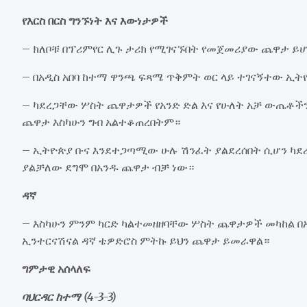
የእርስ በርስ ግንኙነት እና እውነታዎች
– ክለቦቹ በፕሪምየር ሊጉ ታሪክ የሚገናኙበት የመጀመሪያው ጨዋታ ይሆ
– በአዲስ አበባ ከተማ ዋንጫ ፍጻሜ ጥቅምት ወር ላይ ተገናኝተው ኢት
– ካደረጋቸው ሦስት ጨዋታዎች የአንድ ድል እና የሁለት አቻ ውጤቶችን
ጨዋታ እስካሁን ግብ አልተቆጠረበትም።
– ኢትዮጵያ ቡና እንደተጋጣሚው ሁሉ ሽንፈት ያልደረሰበት ሲሆን ካደ
ያልቻለው ደግሞ በአንዱ ጨዋታ ብቻ ነው።
ዳኛ
– እስካሁን ምንም ካርድ ካልተመዘዘባቸው ሦስት ጨዋታዎች መካከል በ
ኢንተርናሽናል ዳኛ ቴዎድሮስ ምትኩ ይህን ጨዋታ ይመራዋል።
ግምታዊ አሰላለፍ
ባህርዳር ከተማ (4-3-3)