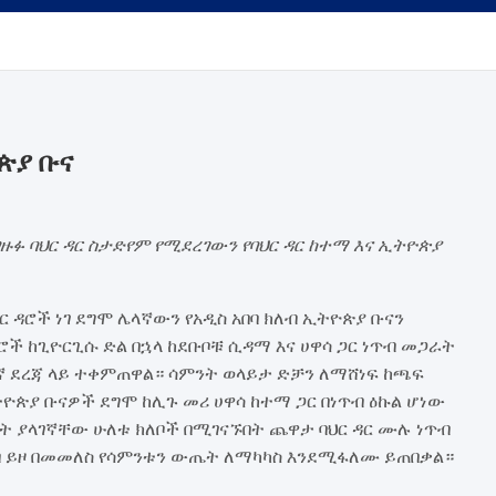
ጵያ ቡና
ፉ ባህር ዳር ስታድየም የሚደረገውን የባህር ዳር ከተማ እና ኢትዮጵያ
 ዳሮች ነገ ደግሞ ሌላኛውን የአዲስ አበባ ክለብ ኢትዮጵያ ቡናን
ች ከጊዮርጊሱ ድል በኋላ ከደቡቦቹ ሲዳማ እና ሀዋሳ ጋር ነጥብ መጋራት
ኛ ደረጃ ላይ ተቀምጠዋል። ሳምንት ወላይታ ድቻን ለማሸነፍ ከጫፍ
ጵያ ቡናዎች ደግሞ ከሊጉ መሪ ሀዋሳ ከተማ ጋር በነጥብ ዕኩል ሆነው
ፈት ያላገኛቸው ሁለቱ ክለቦች በሚገናኙበት ጨዋታ ባህር ዳር ሙሉ ነጥብ
ብ ይዞ በመመለስ የሳምንቱን ውጤት ለማካካስ እንደሚፋለሙ ይጠበቃል።