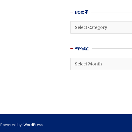
ዘርፎች
ዘርፎች
ማኅደር
ማኅደር
 Powered by:
WordPress