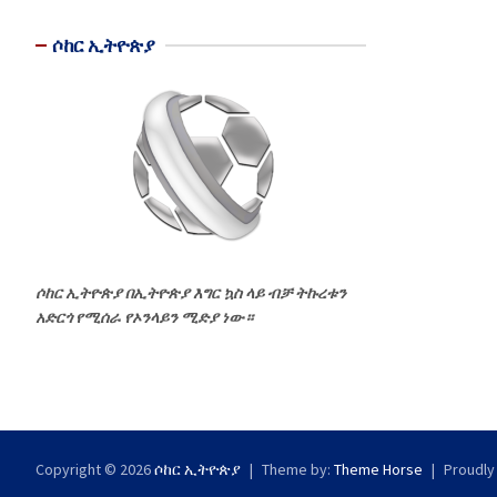
ሶከር ኢትዮጵያ
ሶከር ኢትዮጵያ በኢትዮጵያ እግር ኳስ ላይ ብቻ ትኩረቱን
አድርጎ የሚሰራ የኦንላይን ሚድያ ነው።
Copyright © 2026
ሶከር ኢትዮጵያ
Theme by:
Theme Horse
Proudly