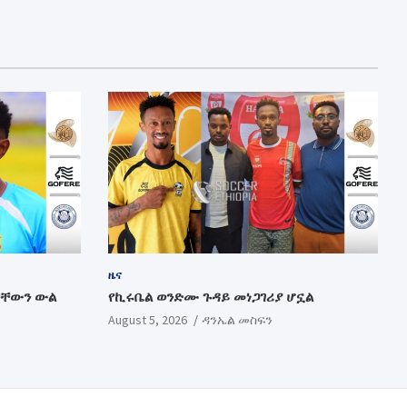
ዜና
ቻቸውን ውል
የኪሩቤል ወንድሙ ጉዳይ መነጋገሪያ ሆኗል
August 5, 2026
ዳንኤል መስፍን