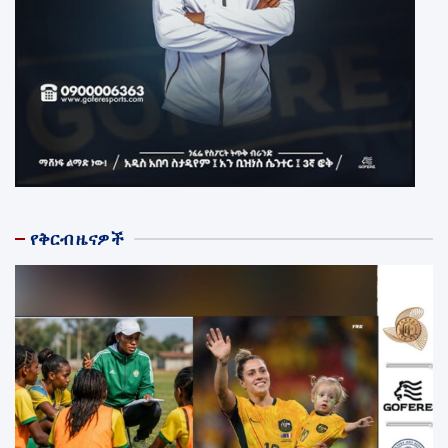
የቅርብ ዜናዎች