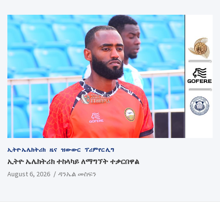
ኢትዮ ኤሌክትሪክ
ዜና
ዝውውር
ፕሪምየር ሊግ
ኢትዮ ኤሌክትሪክ ተከላካይ ለማግኘት ተቃርበዋል
August 6, 2026
ዳንኤል መስፍን