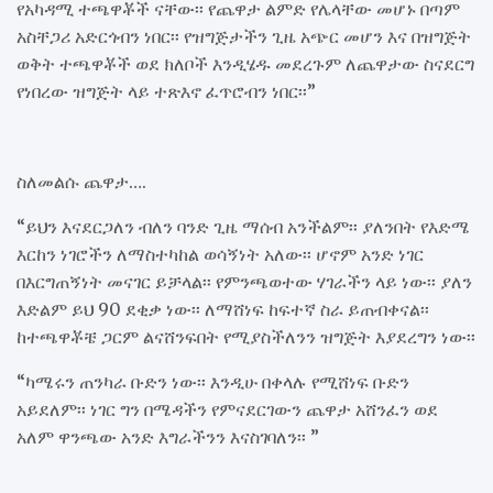
የአካዳሚ ተጫዋቾች ናቸው፡፡ የጨዋታ ልምድ የሌላቸው መሆኑ በጣም
አስቸጋሪ አድርጎብን ነበር፡፡ የዝግጅታችን ጊዜ አጭር መሆን እና በዝግጅት
ወቅት ተጫዋቾች ወደ ክለቦች እንዲሄዱ መደረጉም ለጨዋታው ስናደርግ
የነበረው ዝግጅት ላይ ተጽእኖ ፈጥሮብን ነበር፡፡”
ስለመልሱ ጨዋታ….
“ይህን እናደርጋለን ብለን ባንድ ጊዜ ማሰብ አንችልም፡፡ ያለንበት የእድሜ
እርከን ነገሮችን ለማስተካከል ወሳኝነት አለው፡፡ ሆኖም አንድ ነገር
በእርግጠኝነት መናገር ይቻላል፡፡ የምንጫወተው ሃገራችን ላይ ነው፡፡ ያለን
እድልም ይህ 90 ደቂቃ ነው፡፡ ለማሸነፍ ከፍተኛ ስራ ይጠብቀናል፡፡
ከተጫዋቾቼ ጋርም ልናሸንፍበት የሚያስችለንን ዝግጅት እያደረግን ነው፡፡
“ካሜሩን ጠንካራ ቡድን ነው፡፡ እንዲሁ በቀላሉ የሚሸነፍ ቡድን
አይደለም፡፡ ነገር ግን በሜዳችን የምናደርገውን ጨዋታ አሸንፈን ወደ
አለም ዋንጫው አንድ እግራችንን እናስገባለን፡፡ ”