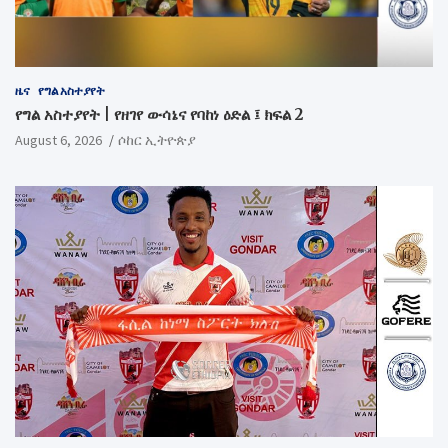
ዜና
የግል አስተያየት
የግል አስተያየት | የዘገየ ውሳኔና የባከነ ዕድል ፤ ክፍል 2
August 6, 2026
ሶከር ኢትዮጵያ