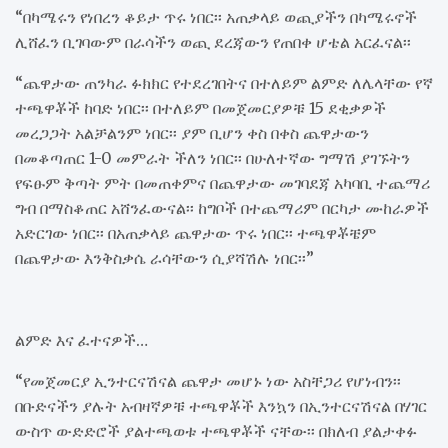
“በካሜሩን የነበረን ቆይታ ጥሩ ነበር፡፡ አጠቃላይ ወጪያችን በካሜሩኖች
ሊሸፈን ቢገባውም በራሳችን ወጪ ደረጃውን የጠበቀ ሆቴል አርፈናል፡፡
“ጨዋታው ጠንካራ ፉክክር የተደረገበትና በተለይም ልምድ ለሌላቸው የኛ
ተጫዋቾች ከባድ ነበር፡፡ በተለይም በመጀመርያዎቹ 15 ደቂቃዎች
መረጋጋት አልቻልንም ነበር፡፡ ያም ቢሆን ቀስ በቀስ ጨዋታውን
በመቆጣጠር 1-0 መምራት ችለን ነበር፡፡ በሁለተኛው ግማሽ ያገኙትን
የፍፁም ቅጣት ምት በመጠቀምና በጨዋታው መገባደጃ አካባቢ ተጨማሪ
ግብ በማስቆጠር አሸንፈውናል፡፡ ከግቦች በተጨማሪም በርካታ ሙከራዎች
አድርገው ነበር፡፡ በአጠቃላይ ጨዋታው ጥሩ ነበር፡፡ ተጫዋቾቼም
በጨዋታው እንቅስቃሴ ራሳቸውን ሲያሻሽሉ ነበር፡፡”
ልምድ እና ፈተናዎች…
“የመጀመርያ ኢንተርናሽናል ጨዋታ መሆኑ ነው አስቸጋሪ የሆነብን፡፡
በቡድናችን ያሉት አብዛኛዎቹ ተጫዋቾች እንኳን በኢንተርናሽናል በሃገር
ውስጥ ውድድሮች ያልተጫወቱ ተጫዋቾች ናቸው፡፡ በክለብ ያልታቀፉ