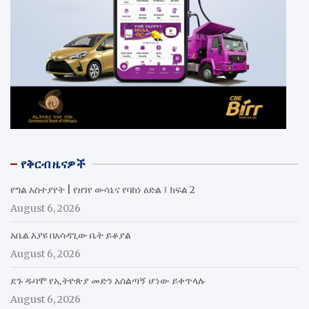
የቅርብ ዜናዎች
የግል አስተያየት | የዘገየ ውሳኔና የባከነ ዕድል ፤ ክፍል 2
August 6, 2026
አቤል እያዩ በአሳዳጊው ቤት ይቆያል
August 6, 2026
ደጉ ዱባሞ የኢትዮጵያ መድን አሰልጣኝ ሆነው ይቀጥላሉ
August 6, 2026