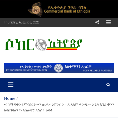
Skip
to
content
Thursday, August 6, 2026
ሶከር ኢትዮጵያ
የኢትዮጵያ እግርኳስ ድምፅ !
Home
‹‹ በሜዳችን የምናደርገውን ጨዋታ አሸንፈን ወደ አለም ዋንጫው አንድ እግራችንን
እናስገባለን ›› አሰልጣኝ አስራት አባተ