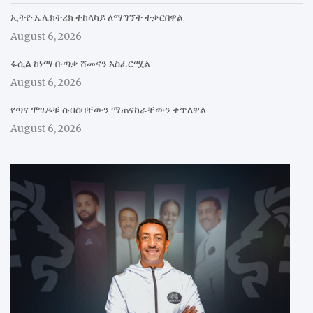
ኢትዮ ኤሌክትሪክ ተከላካይ ለማግኘት ተቃርበዋል
August 6, 2026
ፋሲል ከነማ ቡጣቃ ሸመናን አስፈርሟል
August 6, 2026
የጣና ሞገዶቹ ስብስባቸውን ማጠናከራቸውን ቀጥለዋል
August 6, 2026