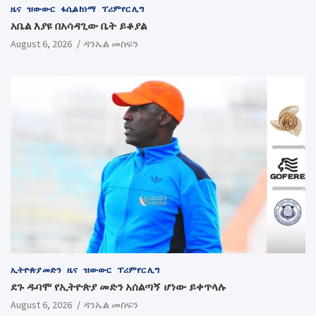
ዜና
ዝውውር
ፋሲል ከነማ
ፕሪምየር ሊግ
አቤል እያዩ በአሳዳጊው ቤት ይቆያል
August 6, 2026
ዳንኤል መስፍን
ኢትዮጵያ መድን
ዜና
ዝውውር
ፕሪምየር ሊግ
ደጉ ዱባሞ የኢትዮጵያ መድን አሰልጣኝ ሆነው ይቀጥላሉ
August 6, 2026
ዳንኤል መስፍን