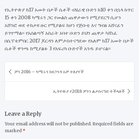
የኢትዮጵያ ከ17 አመት በታች ሴቶች ብሄራዊ ቡድን ከ10 ቀን በኋላ ከጥር
15 ቀን 2008 ካሜሩን ጋር የመልስ ጨዋታውን የሚያደርግ ሲሆን
አሸንፎ ወደ ተከታዩ ዙር የሚያልፍ ከሆነ የጅቡቲ እና ግብፅ አሸናፊን
ይገጥማል፡፡ የአሰልጣኝ አስራት አባተ ቡድን ይህን ጨዋታ ካሸነፈ
በሴፕቴምበር 2017 ጆርዳን ለምታስተናግደው የአለም ከ17 አመት በታች
ሴቶች ዋንጫ ከሚያልፉ 3 የአፍሪካ ቡድኖች አንዱ ይሆናል፡፡
Post
ቻን 2016 – ካሜሩን ከዩጋንዳ አቻ ተለያየች
navigation
ኢትዮጵያ የ2018 ቻንን ልታስናግድ ትችላለች
Leave a Reply
Your email address will not be published.
Required fields are
marked
*