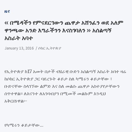
ዜና
‹‹ በሜዳችን የምናደርገውን ጨዋታ አሸንፈን ወደ አለም
ዋንጫው አንድ እግራችንን እናስገባለን ›› አሰልጣኝ
አስራት አባተ
January 13, 2016
ሶከር ኢትዮጵያ
የኢትዮጵያ ከ17 አመት በታች ብሄራዊ ቡድን አሰልጣኝ አስራት አባተ ዛሬ
ከሶከር ኢትዮጵያ ጋር ባደረጉት ቆይታ ስለ ካሜሩን ቆይታቸው ፣
ቡድናቸው ስላገኘው ልምድ እና ስለ መልሱ ጨዋታ አስተያየታቸውን
ሰጥተዋል፡፡ ለእናንተ ለአንባብያን በሚመች መልኩም እንዲህ
አቅርበነዋል፡-
የካሜሩን ቆይታቸው…