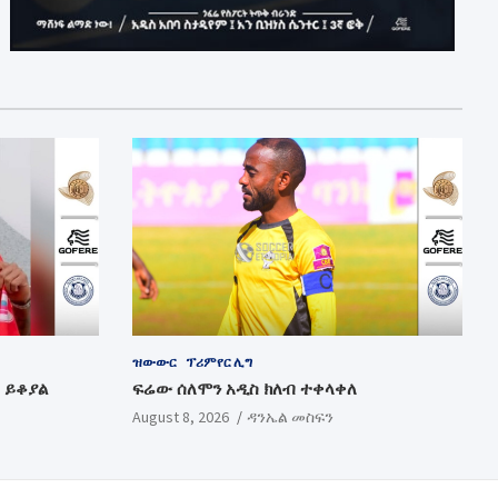
ዝውውር
ፕሪምየር ሊግ
 ይቆያል
ፍሬው ሰለሞን አዲስ ክለብ ተቀላቀለ
August 8, 2026
ዳንኤል መስፍን