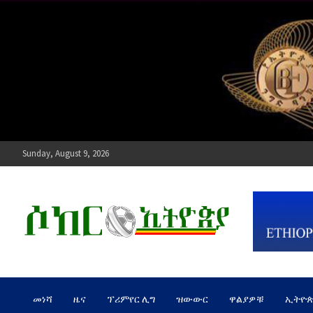
Skip
to
content
Sunday, August 9, 2026
ሶከር ኢትዮጵያ
የኢትዮጵያ እግርኳስ ድምፅ !
መነሻ
ዜና
ፕሪምየር ሊግ
ዝውውር
ዋልያዎቹ
ኢትዮ