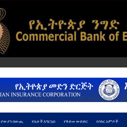
ጵያውያን በውጪ
የሴቶች እግርኳስ
የቅድመ ውድድር
የሶከር አምዶች