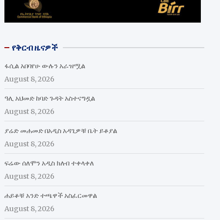
የቅርብ ዜናዎች
ፋሲል አበባየሁ ውሉን አራዝሟል
August 8, 2026
ዓሊ አህመድ ከባድ ጉዳት አስተናግዷል
August 8, 2026
ያሬድ መሐመድ በአዲስ አዳጊዎቹ ቤት ይቆያል
August 8, 2026
ፍሬው ሰለሞን አዲስ ክለብ ተቀላቀለ
August 8, 2026
ሐይቆቹ አንድ ተጫዋች አስፈርመዋል
August 8, 2026