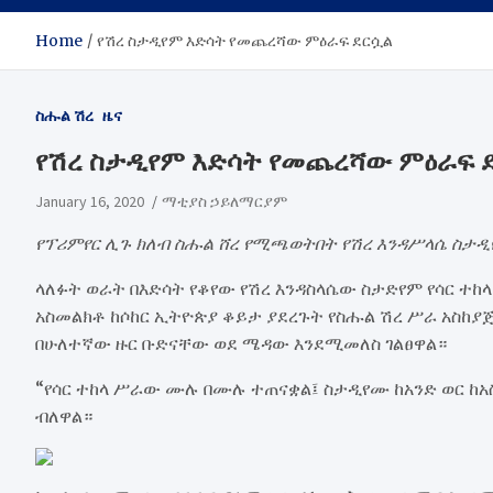
Home
የሽረ ስታዲየም እድሳት የመጨረሻው ምዕራፍ ደርሷል
ስሑል ሽረ
ዜና
የሽረ ስታዲየም እድሳት የመጨረሻው ምዕራፍ 
January 16, 2020
ማቲያስ ኃይለማርያም
የፕሪምየር ሊጉ ክለብ ስሑል ሸረ የሚጫወትበት የሽረ እንዳሥላሴ ስታ
ላለፉት ወራት በእድሳት የቆየው የሽረ እንዳስላሴው ስታድየም የሳር ተከ
አስመልክቶ ከሶከር ኢትዮጵያ ቆይታ ያደረጉት የስሑል ሽረ ሥራ አስከያ
በሁለተኛው ዙር ቡድናቸው ወደ ሜዳው እንደሚመለስ ገልፀዋል።
“የሳር ተከላ ሥራው ሙሉ በሙሉ ተጠናቋል፤ ስታዲየሙ ከአንድ ወር ከአ
ብለዋል።