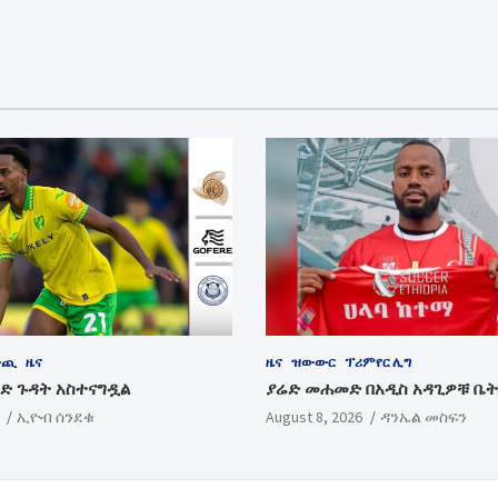
ውጪ
ዜና
ዜና
ዝውውር
ፕሪምየር ሊግ
ባድ ጉዳት አስተናግዷል
ያሬድ መሐመድ በአዲስ አዳጊዎቹ ቤት
ኢዮብ ሰንደቁ
August 8, 2026
ዳንኤል መስፍን