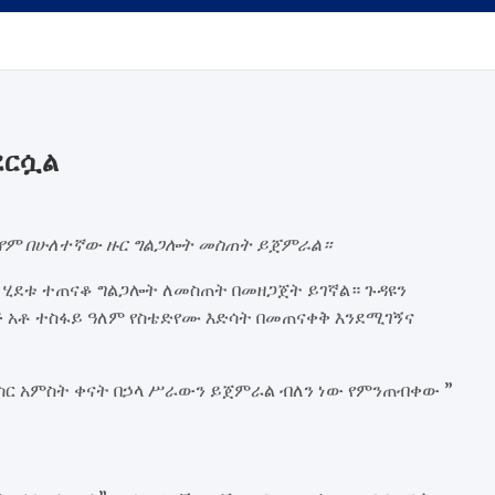
ደርሷል
ዲየም በሁለተኛው ዙር ግልጋሎት መስጠት ይጀምራል።
ላ ሂደቱ ተጠናቆ ግልጋሎት ለመስጠት በመዘጋጀት ይገኛል። ጉዳዩን
ጅ አቶ ተስፋይ ዓለም የስቴድየሙ እድሳት በመጠናቀቅ እንደሚገኝና
ስር አምስት ቀናት በኃላ ሥራውን ይጀምራል ብለን ነው የምንጠብቀው ”