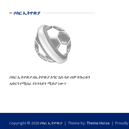
ሶከር ኢትዮጵያ
ሶከር ኢትዮጵያ በኢትዮጵያ እግር ኳስ ላይ ብቻ ትኩረቱን
አድርጎ የሚሰራ የኦንላይን ሚድያ ነው።
Copyright © 2026
ሶከር ኢትዮጵያ
Theme by:
Theme Horse
Proudly