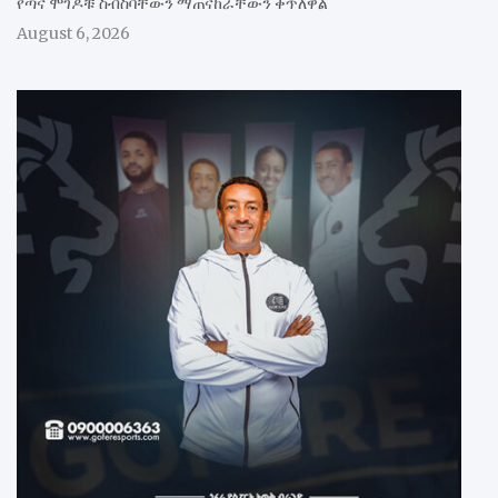
የጣና ሞገዶቹ ስብስባቸውን ማጠናከራቸውን ቀጥለዋል
August 6, 2026