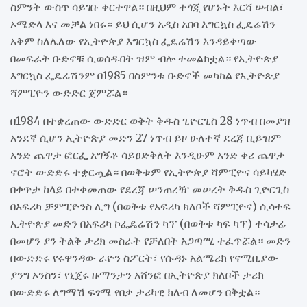
ስምንት ውስጥ ሳይገቡ ቀርተዋል። በዚህም ተጎጂ የሆኑት እርሻ ሠብል፣
ኦሜድላ እና መቻል ነበሩ። ይህ ሲሆን አዲስ አበባ እግርኳስ ፌዴሬሽን
አቅም ስለሌለው የኢትዮጵያ እግርኳስ ፌዴሬሽን እንዳይቀጣው
በመፍራት ቡድኖቹ ሲወሰዱበት ዝም ብሎ ተመልክቷል። የኢትዮጵያ
እግርኳስ ፌዴሬሽንም በ1985 በስምንቱ ቡድኖች መካከል የኢትዮጵያ
ሻምፒዮን ውድድር ጀምሯል።
በ1984 በተቋረጠው ውድድር ወቅት ቅዱስ ጊዮርጊስ 28 ነጥብ በመያዝ
አንደኛ ሲሆን ኢትዮጵያ መድን 27 ነጥብ ይዞ ሁለተኛ ደረጃ ቢይዝም
አንድ ጨዋታ ፎርፌ አግኝቶ ሳይፀድቅለት እንዲሁም አንድ ቀሪ ጨዋታ
ኖሮት ውድድሩ ተቋርጧል። በወቅቱም የኢትዮጵያ ሻምፒዮና ሳይካሄድ
በቀጥታ ከላይ በተቀመጠው የደረጃ ሠንጠረዥ መሠረት ቅዱስ ጊዮርጊስ
በአፍሪካ ቻምፒዮንስ ሊግ (በወቅቱ የአፍሪካ ክለቦች ሻምፒዮና) ሲሳተፍ
ኢትዮጵያ መድን በአፍሪካ ኮፌዴሬሽን ካፕ (በወቅቱ ካፍ ካፕ) ተሳታፊ
በመሆን ያን ትልቅ ታሪክ መስራት የቻለበት አጋጣሚ ተፈጥሯል። መድን
በውድድሩ የሩዋንዳው ራዮን ስፖርት፣ የሱዳኑ አልሜሪክ የናሚቢያው
ያንግ ኦንስን፣ የኒጀሩ ዙማንታን አሸንፎ በኢትዮጵያ ክለቦች ታሪክ
በውድድሩ ለግማሽ ፍፃሜ የበቃ ታሪካዊ ክለብ ለመሆን በቅቷል።