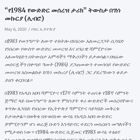
“የ1984 የውድድር መሰረዝ ታሪክ” ትውስታ በገነነ
መኩርያ (ሊብሮ)
May 6, 2020
ሶከር ኢትዮጵያ
በ1983 የመንግሥት ለውጥ ተከትሎ በነበረው አለመረጋጋት ሲካሄድ
የነበረው የውስጥ ውድድር መሠረዝ እና ሀገራዊ ሻምፒዮናው
አለመካሄድን በትውስታ አምዳችን ማቅረባችን ይታወሳል። በዛሬው
መሰናዷችን በቀጣይ ዓመት (1984) ያጋጠመውን ተመሳሳይ የውድድር
መሠረዝ አስመልክቶ ከገነነ መኩሪያ (ሊብሮ) ጋር ያደረግነውን ቆይታ
ይዘን ቀርበናል።
በ1983 የአዲስ አበባ ሻምፒዮና የ17ኛ ሳምንት ተጠናቆ የ18ኛ ሳምንት
ጅማሮ ላይ በመንግሥት ለውጥ ምክንያት ቀሪ ውድድሮች መሰረዛቸውና
ቀጥሎ ሊካሄድ የነበረው የኢትዮጵያ ሻምፒዮና ሳይካሄድ መቅረቱ
ይታወቃል። በወቅቱ በተወሰነው ውሳኔ የአዲስ አበባ ውድድር
ቻምፒዮንም ሆነ ወራጅ ቡድን እንዳይኖር ተደርጎ መሰረዙን መግለፃችን
የሚታወስ ነው። የ1984 ውድድር ሲጀመር የ1983 ውሳኔ ተፅዕኖ
የፈጠረውን ውዝግብ በማስተናገድ ነበር። ገነነ መኩርያ ስለ ወቅቱ ሁኔታ