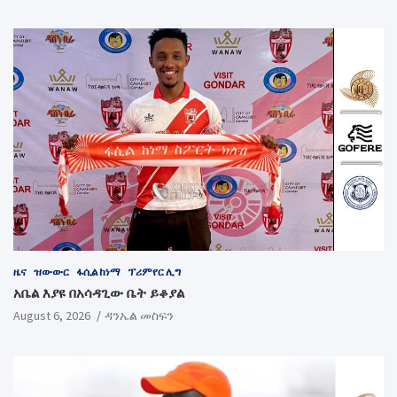
ዜና
ዝውውር
ፋሲል ከነማ
ፕሪምየር ሊግ
አቤል እያዩ በአሳዳጊው ቤት ይቆያል
August 6, 2026
ዳንኤል መስፍን