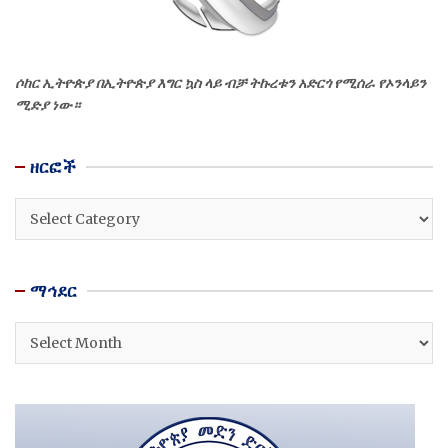
ሶከር ኢትዮጵያ በኢትዮጵያ እግር ኳስ ላይ ብቻ ትኩረቱን አድርጎ የሚሰራ የኦንላይን
ሚድያ ነው።
ዘርፎች
ዘርፎች
ማኅደር
ማኅደር