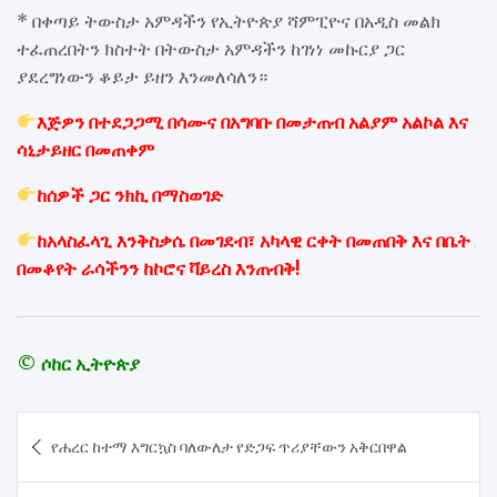
* በቀጣይ ትውስታ አምዳችን የኢትዮጵያ ሻምፒዮና በአዲስ መልክ
ተፈጠረበትን ክስተት በትውስታ አምዳችን ከገነነ መኩርያ ጋር
ያደረግነውን ቆይታ ይዘን እንመለሳለን።
እጅዎን በተደጋጋሚ በሳሙና በአግባቡ በመታጠብ አልያም አልኮል እና
ሳኒታይዘር በመጠቀም
ከሰዎች ጋር ንክኪ በማስወገድ
ከአላስፈላጊ እንቅስቃሴ በመገደብ፣ አካላዊ ርቀት በመጠበቅ እና በቤት
በመቆየት ራሳችንን ከኮሮና ቫይረስ እንጠብቅ!
© ሶከር ኢትዮጵያ
Post
የሐረር ከተማ እግርኳስ ባለውለታ የድጋፍ ጥሪያቸውን አቅርበዋል
navigation