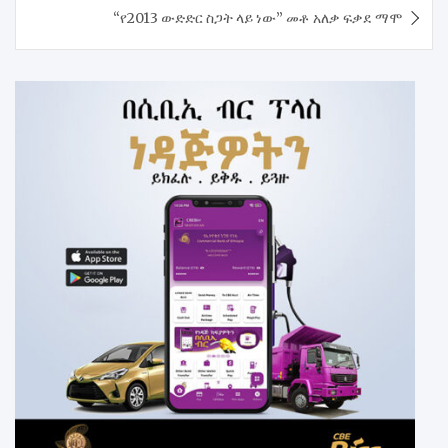
“የ2013 ውድድር ስጋት ላይ ነው” መቶ አለቃ ፍቃደ ማሞ