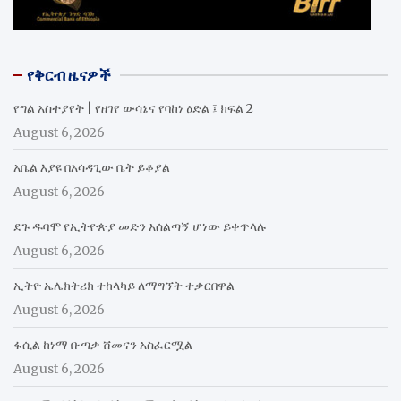
የቅርብ ዜናዎች
የግል አስተያየት | የዘገየ ውሳኔና የባከነ ዕድል ፤ ክፍል 2
August 6, 2026
አቤል እያዩ በአሳዳጊው ቤት ይቆያል
August 6, 2026
ደጉ ዱባሞ የኢትዮጵያ መድን አሰልጣኝ ሆነው ይቀጥላሉ
August 6, 2026
ኢትዮ ኤሌክትሪክ ተከላካይ ለማግኘት ተቃርበዋል
August 6, 2026
ፋሲል ከነማ ቡጣቃ ሸመናን አስፈርሟል
August 6, 2026