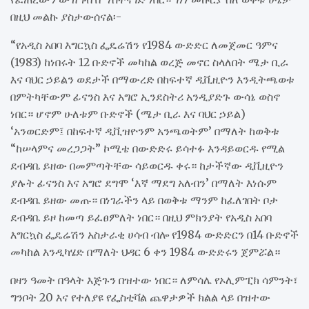
በዚህ መልኩ ያስታውሰናል፡-
“የአዲስ አበባ እግርኳስ ፌዴሬሽን የ1984 ውድድር ለመጀመር ዓምና
(1983) ከነበሩት 12 ቡድኖች መካከል ወረጅ መኖር ስላለበት ሜታ ቢራ
እና ባህር ኃይልን ወደታች በማውረድ በከፍተኛ ዲቪዚዮን እንዲትጫወቱ
በምትካቸውም ፊናንስ እና አግሮ ኢንደስትሪ አንዲያድጉ ውሳኔ ወስኖ
ነበር። ሆኖም ሁለቱም ቡድኖች (ሜታ ቢራ እና ባህር ኃይል)
‘አንወርድም፤ በከፍተኛ ዲቪዝዮንም አንጫወትም’ በማለት ከወቅቱ
“ከሠላምና መረጋጋት” ኮሚቴ በውድድሩ ይሳተፉ እንዳይወርዱ የሚል
ደብዳቤ ይዘው በመምጣትቸው ሳይወርዱ ቀሩ። ከታችኛው ዲቪዚዮን
ያሉት ፊናንስ እና አግሮ ደግሞ ‘እኛ ማደግ አለብን’ በማለት እነሱም
ደብዳቤ ይዘው መጡ። በነገራችን ላይ በወቅቱ ማንም ከፈለገበት ቦታ
ደብዳቤ ይዞ ከመጣ ይፈፀምለት ነበር። በዚህ ምክንያት የአዲስ አበባ
እግርኳስ ፌዴሬሽን አስታራቂ ሀሳብ ብሎ የ1984 ውድድርን በ14 ቡድኖች
መካከል እንዲካሄድ በማለት ህዳር 6 ቀን 1984 ውድድሩን ጀምሯል።
በዛን ዓመት በዓላት እጅጉን በዝተው ነበር። ለምሳሌ የኦሊምፒክ ሳምንት፣
ግንቦት 20 እና የተለያዩ የፌስቲቫል ጨዋታዎች ክልል ላይ በዝተው