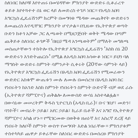
ስለነበር ክለቦቹ እየተጠሩ በመሄዳቸው ምክንያት ውድድሩ ሲቆራረጥ
ቆይቶ እየተጓተተ ሰኔ ወር ላይ ለመድረስ ተገዶ ነበር። የአዲስ አበባ
እግርኳስ ፌዴሬሽንም ክረምት በመግባቱ ሜዳው መጨቅየት ውድድሩን
ለመጨረስ እኖዲቸገር ምክንያት ሆኖታል። በጊዜው የኢትዮጵያ ወጣት
ቡድን ከቶጎ አቻው ጋር ሊጫወት በሚዘጋጅበት ወቅት ሜዳው በጣም
ጨቅይቶ ስለነበረ ቶጎዎች ‘በዚህ ሜዳ አንጫወትም’ በማለት መግለጫ
መስጠታቸውን ተከትሎ የኢትዮጵያ እግርኳስ ፌዴሬሽን ‘እስከ ሰኔ 20
ውድድሩን እንድትጨርሱ’ በሚል ለአዲስ አበባ አሳውቆ ነበር። ይህን ባለ
ማግስት ውድድሩ ስምንት ሳምንታት ሲቀሩት (20ኛው ሳምንት ላይ)
የኢትዮጵያ እግርኳስ ፌዴሬሽን በአዲስ አበባ ፌዴሬሽን የሚመራውን
ውድድር አስቁሞ ውጤቱን ሙሉ ለሙሉ በመሰረዝ በአዲስ አበባ ስር
የነበሩትን ከአንድ እስከ ስምንት የነበሩትን ስምንት ቡድኖች ብቻ ወደ ራሱ
(ኢትዮጵያ ሻምፒዮና) ጠቅልሎ ለመውሰድ ውሳኔ አስተላልፏል።
በውሳኔው መሠረትም ቅዱስ ጊዮርጊስ (አዲስ ቢራ)፣ ቡና ገበያ፣ መድን፣
ባንኮች፣ መብራት ኃይል፣ አየር ኃይል፣ ኪራይ ቤቶች እና አግሮ የኢትዮጵያ
ሻምፒዮና አካል ሆኑ። የሚገርመው በወቅቱ ዘጠነኛ እና አስረኛ ደረጃ ላይ
የነበሩት ክለቦች ስምንት ውስጥ የመግባት እድል ነበራቸው። ምክንያቱም
ተስተካካይ ጨዋታ ይቀራቸው ስለነበረ ውድድሩ በመሰረዙ ምክንያት