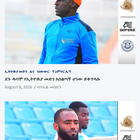
ኢትዮጵያ መድን
ዜና
ዝውውር
ፕሪምየር ሊግ
ደጉ ዱባሞ የኢትዮጵያ መድን አሰልጣኝ ሆነው ይቀጥላሉ
August 6, 2026
ዳንኤል መስፍን