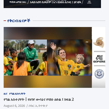
የቅርብ ዜናዎች
ዜና
የግል አስተያየት
የግል አስተያየት | የዘገየ ውሳኔና የባከነ ዕድል ፤ ክፍል 2
August 6, 2026
ሶከር ኢትዮጵያ