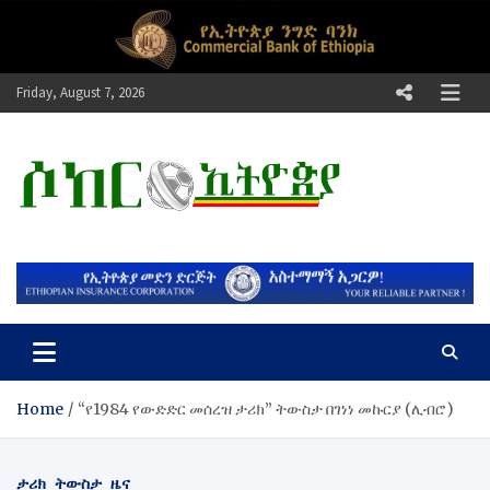
Skip
to
content
Friday, August 7, 2026
ሶከር ኢትዮጵያ
የኢትዮጵያ እግርኳስ ድምፅ !
Home
“የ1984 የውድድር መሰረዝ ታሪክ” ትውስታ በገነነ መኩርያ (ሊብሮ)
ታሪክ
ትውስታ
ዜና