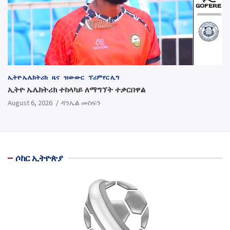
ኢትዮ ኤሌክትሪክ
ዜና
ዝውውር
ፕሪምየር ሊግ
ኢትዮ ኤሌክትሪክ ተከላካይ ለማግኘት ተቃርበዋል
August 6, 2026
ዳንኤል መስፍን
ሶከር ኢትዮጵያ