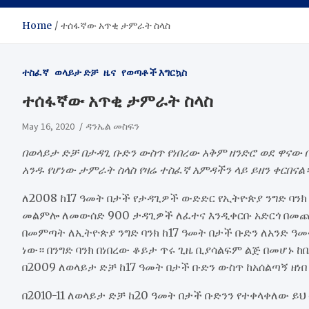
Home
ተሰፋኛው አጥቂ ታምራት ስላስ
ተስፈኛ
ወላይታ ድቻ
ዜና
የወጣቶች እግርኳስ
ተሰፋኛው አጥቂ ታምራት ስላስ
May 16, 2020
ዳንኤል መስፍን
በወላይታ ድቻ በታዳጊ ቡድን ውስጥ የነበረው አቅም ዘንድሮ ወደ ዋና
አንዱ የሆነው ታምራት ስላስ የዛሬ ተስፈኛ አምዳችን ላይ ይዘን ቀርበናል
ለ2008 ከ17 ዓመት በታች የታዳጊዎች ውድድር የኢትዮጵያ ንግድ ባን
መልምሎ ለመውሰድ 900 ታዳጊዎች ለፈተና እንዲቀርቡ አድርጎ በመጨረ
በመምጣት ለኢትዮጵያ ንግድ ባንክ ከ17 ዓመት በታች ቡድን ለአንድ 
ነው። በንግድ ባንክ በነበረው ቆይታ ጥሩ ጊዜ ቢያሳልፍም ልጅ በመሆኑ 
በ2009 ለወላይታ ድቻ ከ17 ዓመት በታች ቡድን ውስጥ ከአሰልጣኝ ዘነ
በ2010-11 ለወላይታ ድቻ ከ20 ዓመት በታች ቡድንን የተቀላቀለው ይህ