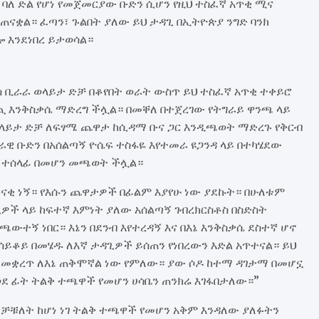
ለ ድል የሆነ የመጀመርያው ቡድን ሲሆን የዚህ ተስፈኛ አጥቂ ሚና
 አጠናቋል። ፈጣን፣ ጉልበት ያለው ይህ ታዳጊ በኢትዮጵያ ንግድ ባንክ
 እንደነበረ ይታወሳል።
ስ ቢራራ ወላይታ ድቻ በቆየበት ወራት ውስጥ ይህ ተስፈኛ አጥቂ ተቀይሮ
ጪ እንቅስቃሴ ማድረግ ችሏል። በመቐለ በተጀረገው የትግራይ ዋንጫ ላይ
 ወላይታ ድቻ ለፍፃሜ ጨዋታ ከሲዳማ ቡና ጋር እንዲጫወት ማድረጉ የቅርብ
ዊ ቡድን በአሰልጣኝ ዮሴፍ ተስፋዬ እየተመራ ዩጋንዳ ላይ በተካሄደው
 ተሰላፊ በመሆን መጫወት ችሏል።
አድናቂ ነኝ። የእሱን ጨዋታዎች በፊልም እያየሁ ነው ያደኩት። በሁለቱም
ዎች ላይ ከፍተኛ እምነት ያለው አሰልጣኝ ገብረክርስቶስ በስድስት
ጫውተኝ ነበር። እኔን በደንብ እየተረዳኝ እና በእኔ እንቅስቃሴ ደስተኛ ሆኖ
ሳይቆይ በመሄዱ ለእኛ ታዳጊዎች ይሰጠን የነበረውን እድል አጥተናል። ይህ
ድሩ መቋረጥ ለእኔ ጠቅሞኛል ነው የምለው። ያው ሶዶ ከተማ ዳገታማ በመሆኗ
ወደ ፊት ትልቅ ተጫዋች የመሆን ሀሳቤን ጠንክሬ እገፋበታለው።”
ቻቹለት ከሆነ ነገ ትልቅ ተጫዋች የመሆን አቅም እንዳለው ያለፉትን