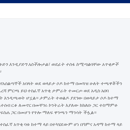
ው ቡድን እንዲያድግ አስችሎታል፤ ወደፊት ተስፋ ከሚጣልባቸው አጥቂዎች
።
ክ የአሰልጣኞች አባላት ወደ ወላይታ ሶዶ ከተማ በመጓዝ ሁለት ተጫዋቾችን
ሻ ምርጫ ይህ ተስፈኛ አጥቂ ታምራት ተመርጦ ወደ አዲስ አበባ
ዓመት እንዲጫወት ሆኗል። ታምራት ተወልዶ ያደገው በወላይታ ሶዶ ከተማ
ከቤተሰብ ርቆ ለመኖር በመቸገሩ ኮንትራት እያለው ከክለቡ ጋር ተስማምቶ
በ ፍስሐ ጋር በመሆን የጥሎ ማለፍ ዋንጫን ማንሳት ችሏል።
 ተስፈኛ አጥቂ ባቱ ከተማ ላይ በተካሄደውም ሆነ በዓምና አዳማ ከተማ ላይ