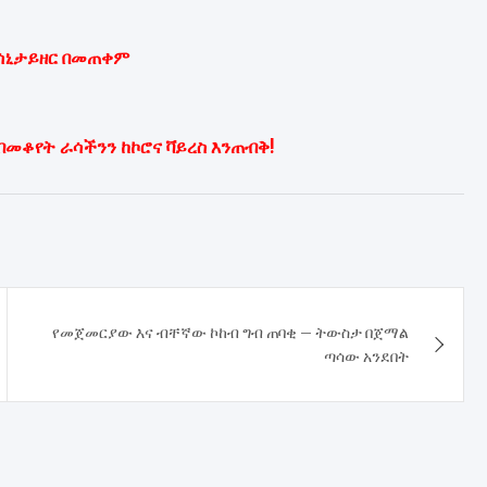
 ሳኒታይዘር በመጠቀም
በመቆየት ራሳችንን ከኮሮና ቫይረስ እንጠብቅ!
የመጀመርያው እና ብቸኛው ኮከብ ግብ ጠባቂ – ትውስታ በጀማል
ጣሳው አንደበት