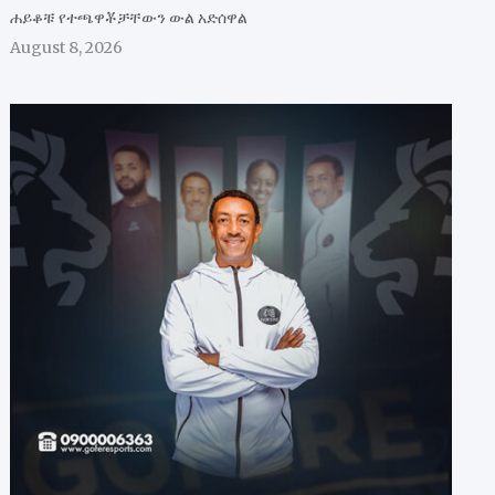
ሐይቆቹ የተጫዋቾቻቸውን ውል አድሰዋል
August 8, 2026