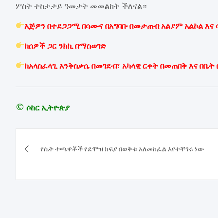
ሦስት ተከታታይ ዓመታት መመልከት ችለናል።
እጅዎን በተደጋጋሚ በሳሙና በአግባቡ በመታጠብ አልያም አልኮል እና
ከሰዎች ጋር ንክኪ በማስወገድ
ከአላስፈላጊ እንቅስቃሴ በመገደብ፣ አካላዊ ርቀት በመጠበቅ እና በቤት 
© ሶከር ኢትዮጵያ
Post
የሴት ተጫዋቾች የደሞዝ ክፍያ በወቅቱ አለመከፈል እየተቸገሩ ነው
navigation