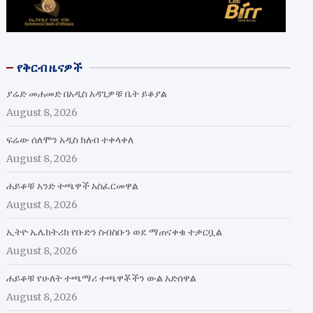
የቅርብ ዜናዎች
ያሬድ መሐመድ በአዲስ አዳጊዎቹ ቤት ይቆያል
August 8, 2026
ፍሬው ሰለሞን አዲስ ክለብ ተቀላቀለ
August 8, 2026
ሐይቆቹ አንድ ተጫዋች አስፈርመዋል
August 8, 2026
ኢትዮ ኤሌክትሪክ የቡድን ስብስቡን ወደ ማጠናቀቁ ተቃርቧል
August 8, 2026
ሐይቆቹ የሁለት ተጫማሪ ተጫዋቾችን ውል አድሰዋል
August 8, 2026