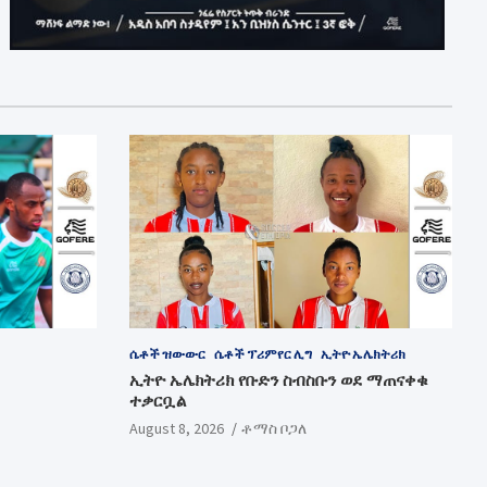
ሴቶች ዝውውር
ሴቶች ፕሪምየር ሊግ
ኢትዮ ኤሌክትሪክ
ኢትዮ ኤሌክትሪክ የቡድን ስብስቡን ወደ ማጠናቀቁ
ተቃርቧል
August 8, 2026
ቶማስ ቦጋለ