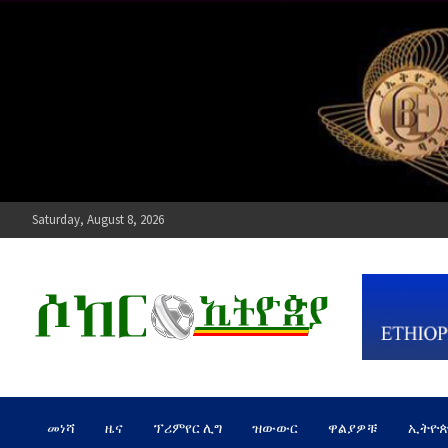
Skip
to
content
Saturday, August 8, 2026
ሶከር ኢትዮጵያ
የኢትዮጵያ እግርኳስ ድምፅ !
መነሻ
ዜና
ፕሪምየር ሊግ
ዝውውር
ዋልያዎቹ
ኢትዮ