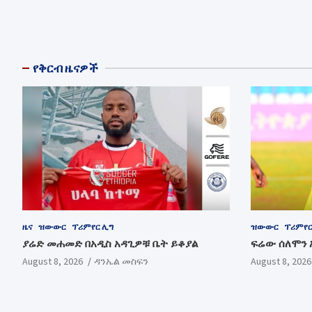
የቅርብ ዜናዎች
ዜና
ዝውውር
ፕሪምየር ሊግ
ዝውውር
ፕሪምየር
ያሬድ መሐመድ በአዲስ አዳጊዎቹ ቤት ይቆያል
ፍሬው ሰለሞን 
August 8, 2026
ዳንኤል መስፍን
August 8, 2026