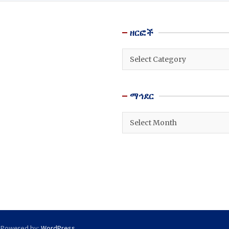
ዘርፎች
ዘርፎች
ማኅደር
ማኅደር
 Powered by:
WordPress