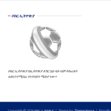
ሶከር ኢትዮጵያ
ሶከር ኢትዮጵያ በኢትዮጵያ እግር ኳስ ላይ ብቻ ትኩረቱን
አድርጎ የሚሰራ የኦንላይን ሚድያ ነው።
Copyright © 2026
ሶከር ኢትዮጵያ
Theme by:
Theme Horse
Proudly