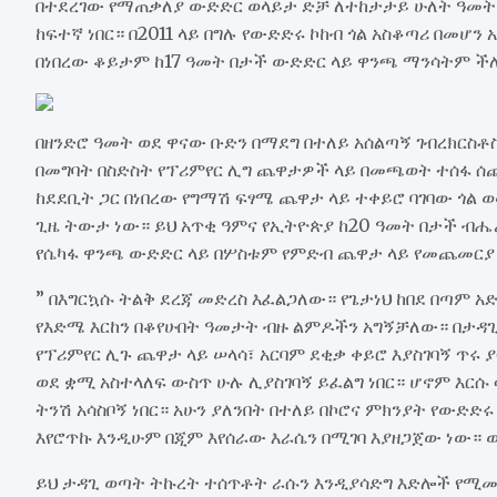
በተደረገው የማጠቃለያ ውድድር ወላይታ ድቻ ለተከታታይ ሁለት ዓመት ባ
ከፍተኛ ነበር። በ2011 ላይ በግሉ የውድድሩ ኮከብ ጎል አስቆጣሪ በመሆን
በነበረው ቆይታም ከ17 ዓመት በታች ውድድር ላይ ዋንጫ ማንሳትም ችሎ
በዘንድሮ ዓመት ወደ ዋናው ቡድን በማደግ በተለይ አሰልጣኝ ገብረክርስቶ
በመግባት በስድስት የፕሪምየር ሊግ ጨዋታዎች ላይ በመጫወት ተሰፋ ሰ
ከደደቢት ጋር በነበረው የግማሽ ፍፃሜ ጨዋታ ላይ ተቀይሮ ባገባው ጎል
ጊዜ ትውታ ነው። ይህ አጥቂ ዓምና የኢትዮጵያ ከ20 ዓመት በታች ብሔራ
የሴካፋ ዋንጫ ውድድር ላይ በሦስቱም የምድብ ጨዋታ ላይ የመጨመርያ
” በእግርኳሱ ትልቅ ደረጃ መድረስ እፈልጋለው። የጌታነህ ከበደ በጣም 
የእድሜ እርከን በቆየሁበት ዓመታት ብዙ ልምዶችን አግኝቻለው። በታዳጊ
የፕሪምየር ሊጉ ጨዋታ ላይ ሠላሳ፣ አርባም ደቂቃ ቀይሮ እያስገባኝ ጥሩ ያ
ወደ ቋሚ አስተላለፍ ውስጥ ሁሉ ሊያስገባኝ ይፈልግ ነበር። ሆኖም እርሱ 
ትንሽ አሳስቦኝ ነበር። አሁን ያለንበት በተለይ በኮሮና ምክንያት የውድ
እየሮጥኩ እንዲሁም በጂም እየሰራው እራሴን በሚገባ እያዘጋጀው ነው። 
ይህ ታዳጊ ወጣት ትኩረት ተሰጥቶት ራሱን እንዲያሳድግ እድሎች የሚመ