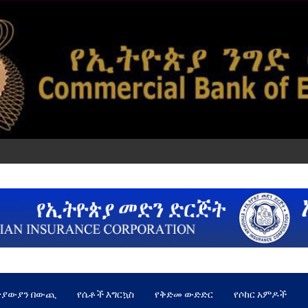
ጵያውያን በውጪ
የሴቶች እግርኳስ
የቅድመ ውድድር
የሶከር አምዶች