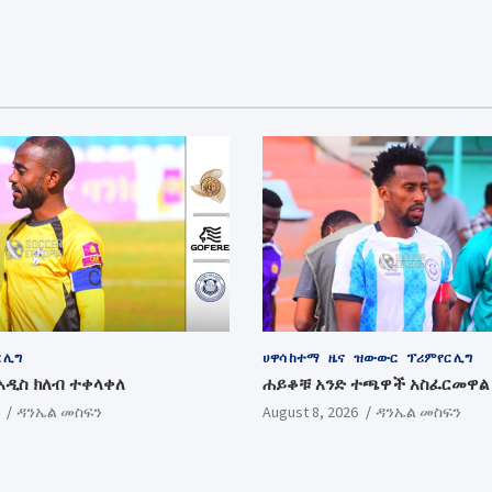
 ሊግ
ሀዋሳ ከተማ
ዜና
ዝውውር
ፕሪምየር ሊግ
አዲስ ክለብ ተቀላቀለ
ሐይቆቹ አንድ ተጫዋች አስፈርመዋል
ዳንኤል መስፍን
August 8, 2026
ዳንኤል መስፍን