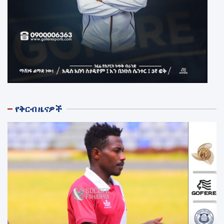
የቅርብ ዜናዎች