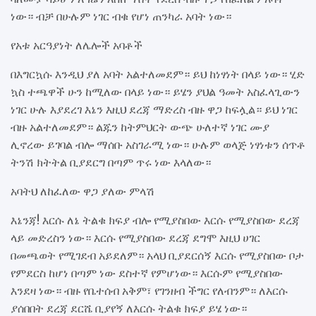
ነው። ብቻ በሁሉም ነገር ብቁ የሆነ ጠንካራ አባት ነው።
የአቱ አርዓያነት ለሌሎች አባቶች
በእግርኳሱ እንዲህ ያለ አባት አልተለመደም። ይህ ከነፃነት በላይ ነው። ሂድ
ኳስ ተጫዋች ሁን ከሚለው በላይ ነው። ይሄን ያህል ዓመት አስፈላጊውን
ነገር ሁሉ እያደረገ እኔን እዚህ ደረጃ ማድረስ ብዙ ዋጋ ከፍሏል። ይህ ነገር
ብዙ አልተለመደም። ልጁን ከትምህርት ውጭ ሁለተኛ ነገር ሙያ
ሊኖረው ይገባል ብሎ ማሰቡ አስገራሚ ነው። ሁሉም ወላጅ ነፃነቱን ሰጥቶ
ትንሽ ክትትል ቢያደርግ በጣም ጥሩ ነው እላለው።
አባትህ ለከፈለው ዋጋ ያለው ምላሽ
እኔንጃ! እርሱ ለኔ ትልቁ ክፍያ ብሎ የሚያስበው እርሱ የሚያስበው ደረጃ
ላይ መድረስን ነው። እርሱ የሚያስበው ደረጃ ደግሞ እዚህ ሀገር
በመጫወት የሚገደብ አይደለም። አላህ ቢያደርሰኝ እርሱ የሚያስበው ቦታ
የምደርስ ከሆነ በጣም ነው ደስተኛ የምሆነው። እርሱም የሚያስበው
እንደዛ ነው። ብዙ የቤተሰብ አቅም፣ የገንዘብ ችግር የለብንም። ለእርሱ
ያሰበበት ደረጃ ደርሼ ቢያየኝ ለእርሱ ትልቁ ክፍያ ይሄ ነው።