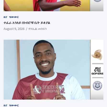
ዜና
ዝውውር
ተፈራ አንለይ በነብሮቹ ቤት ይቆያል
August 9, 2026
ዳንኤል መስፍን
ዜና
ዝውውር