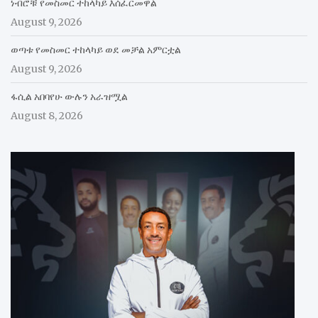
ነብሮቹ የመስመር ተከላካይ እሰፈርመዋል
August 9, 2026
ወጣቱ የመስመር ተከላካይ ወደ መቻል አምርቷል
August 9, 2026
ፋሲል አበባየሁ ውሉን አራዝሟል
August 8, 2026