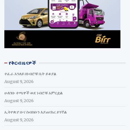
የቅርብ ዜናዎች
ተፈራ አንለይ በነብሮቹ ቤት ይቆያል
August 9, 2026
ሁለገቡ ተጫዋች ወደ ነብሮቹ አምርቷል
August 9, 2026
ኢትዮጵያ ቡና ስብስቡን እያጠናከረ ይገኛል
August 9, 2026