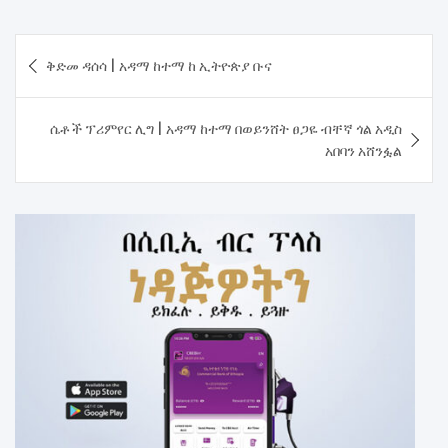
Post
ቅድመ ዳሰሳ | አዳማ ከተማ ከ ኢትዮጵያ ቡና
navigation
ሴቶች ፕሪምየር ሊግ | አዳማ ከተማ በወይንሸት ፀጋዬ ብቸኛ ጎል አዲስ
አበባን አሸንፏል