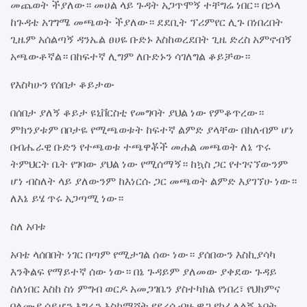
መጨወት ችያለው። መሀል ላይ ጉዳት አጋጥሞኝ ተቸግሬ ነበር። በኃላ
ከጉዳቴ አገግሜ መጫወት ችያለው። ደደቢት ፕሪምየር ሊጉ በነበረበት
ጊዜም አሰልጣኝ ዳንኤል ፀሀዬ ቡድኑ እስከወረደበት ጊዜ ድረስ አምኖብኝ
አጫውቶኛል። በከፍተኛ ሊግም ለቡድኑን ሳገለግል ቆይቻው።
የእስካሁን የሰበታ ቆይታው
በሰበታ ያለኝ ቆይታ ዩኒቨርስቲ የመግባት ያህል ነው የምቆጥረው።
ምክንያቱም በቦታዬ የሚጫወቱት ከፍተኛ ልምድ ያላቸው በክለብም ሆነ
በብሔራዊ ቡድን የተጫወቱ ተጫዋቾች መሐል መጫወት ለኔ ጥሩ
ትምህርት ቤት የገባው ያህል ነው የሚሰማኝ። ከኳስ ጋር የተገናኘውንም
ሆነ ብስለት ላይ ያለውንም ከእነርሱ ጋር መጫወት ልምድ እያገኘሁ ነው።
ለእኔ ይሄ ጥሩ አጋጣሚ ነው።
ስለ አባቱ
አባቴ ላሰበበት ነገር በጣም የሚታገል ሰው ነው። ያሰበውን እስኪያሳካ
እንቅልፍ የማይተኛ ሰው ነው። በኔ ጉዳይም ያለመው ያቀደው ጉዳይ
ስለነበር እስከ ስነ ምግብ ወርዶ አመጋገቤን ያስተካክል የነበረ፣ የህክምና
ባለሙያ ሳይሆን እግሬን እስከማሸት የደረሰ ብዙ ዋጋ የከፈለልኝ አባት