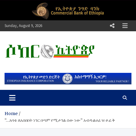
Skip
to
content
Sunday, August 9, 2026
ሶከር ኢትዮጵያ
የኢትዮጵያ እግርኳስ ድምፅ !
Home
“…አባቴ ለአሰበበት ነገር በጣም የሚታገል ሰው ነው” አብዱልሀፊዝ ቶፊቅ