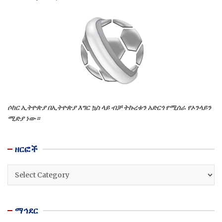
ሶከር ኢትዮጵያ በኢትዮጵያ እግር ኳስ ላይ ብቻ ትኩረቱን አድርጎ የሚሰራ የኦንላይን
ሚድያ ነው።
ዘርፎች
ዘርፎች
ማኅደር