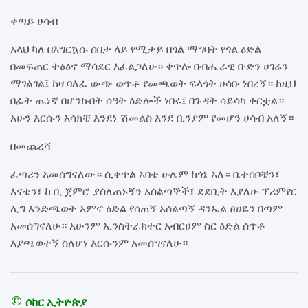
ቀጣይ ሀሳብ
አላህ ካለ በእግርኳሱ ሰበታ ላይ የሚታይ በጎል ማግባት የጎል ዕድል
በመፍጠር ተፅዕኖ ማሳደር እፈልጋለሁ። ቀጥሎ በብሔራዊ ቡድን ሀገሬን
ማገልገል፤ ከዛ ባለፈ ውጭ ወጥቶ የመጫወት ፍላጎት ሀሳቡ ነበረኝ። ከዚህ
በፊት ጤነኛ በሆንኩበት ሰዓት ዕድሎች ነበሩ፤ በጉዳት ሳይሳካ ቀርቷል።
አሁን እርሱን አሳክቼ እንደነ ሽመልስ እንደ ቢንያም የመሆን ሀሳብ አለኝ።
በመጨረሻ
ፈጣሪን አመሰግናለው። ሲቀጥል አባቴ ሁሌም ከጎኔ አለ። ቤተሰቦቼን፣
እናቴን፣ ከ ቢ ጀምሮ ያሰለጠኑኝን አሰልጣኞች፣ ደደቢት እያለሁ ፕሪምየር
ሊግ እንድጫወት አምኖ ዕድል የሰጠኝ አሰልጣኝ ዳንኤል ፀሀዬን በጣም
አመሰግናለሁ። አሁንም ኢንስትራክተር አብርሀም ስር ዕድል ሰጥቶ
እያጫወተኝ ስለሆነ እርሱንም አመሰግናለሁ።
© ሶከር ኢትዮጵያ