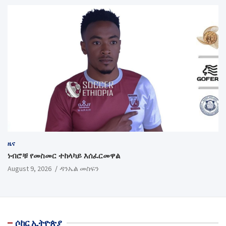
ዜና
ነብሮቹ የመስመር ተከላካይ እሰፈርመዋል
August 9, 2026
ዳንኤል መስፍን
ሶከር ኢትዮጵያ