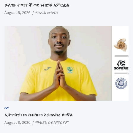
ሁለገቡ ተጫዋች ወደ ነብሮቹ አምርቷል
August 9, 2026
ዳንኤል መስፍን
ዜና
ኢትዮጵያ ቡና ስብስቡን እያጠናከረ ይገኛል
August 9, 2026
ማቲያስ ኃይለማርያም