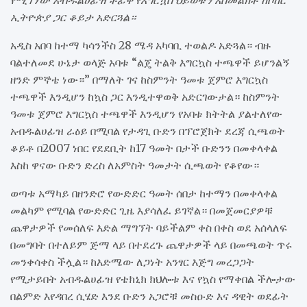
የሚገኘው አብዱልሀፊዝ ቶፊቅ የእግርኳስ ህይወቱን አስመልክቶ ከሶከር
ኢትዮጵያ ጋር ቆይታ አድርጓል።
አዲስ አበባ ከተማ ካሳንችስ 28 ሜዳ አካባቢ ተወልዶ አድጓል። ብዙ
ባልተለመደ ሁኔታ ወላጅ አባቱ “ልጄ ትልቅ እግርኳስ ተጫዋች ይሆንልኝ
ዘንድ ምኞቴ ነው።” በማለት ገና ከስምንት ዓመቱ ጀምሮ እግርኳስ
ተጫዋች እንዲሆን ከኳስ ጋር እንዲተዋወቅ አድርገውታል። ከስምንት
ዓመቱ ጀምሮ እግርኳስ ተጫዋች እንዲሆን የአባቱ ክትትል ያልተለየው
አብዱልሀፊዝ ራዕይ በሚባል የታዳጊ ቡድን በፕሮጀክት ደረጃ ሲጫወት
ቆይቶ በ2007 ነበር የደደቢት ከ17 ዓመት በታች ቡድንን በመቀላቀል
እስከ ዋናው ቡድን ድረስ ለአምስት ዓመታት ሲጫወት የቆየው።
ወጣቱ አማካይ በዘንድሮ የውድድር ዓመት ሰበታ ከተማን በመቀላቀል
መልካም የሚባል የውድድር ጊዜ እያሳለፈ ይገኛል። በመጀመርያዎቹ
ጨዋታዎች የመሰለፍ እድል ማግኘት ባይችልም ቀስ በቀስ ወደ አሰላለፍ
በመግባት በተለይም ጅማ ላይ በተደረጉ ጨዋታዎች ላይ በመጫወት ጥሩ
መንቀሳቀስ ችሏል። ከእድሜው ለጋነት አንፃር እጅግ መረጋጋት
የሚታይበት አብዱልሀፊዝ የቴክኒክ ክህሎቱ እና የኳስ የማቀበል ችሎታው
በልምድ እየዳበረ ሲሄድ እንደ ቡድን አጋሮቹ መስዑድ እና ዳዊት ወደፊት