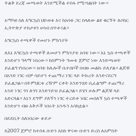
ትልቅ ደረጃ መጫወት እንደሚችል ተስፋ የሚጣልበት ነው።
አማካዩ ስለ እግርኳስ ህይወቱ እና ከአባቱ ጋር ስላለው ልዩ ቁርኝት ለሶከር
ኢትዮጵያ ተከታዩን ሀሳብ ሰጥቶናል።
እግርኳስ ተጫዋች የመሆኑ ምክንያት
ለእኔ እግርኳስ ተጫዋች ለመሆን ምክንያቴ አባቴ ነው። እኔ ኳስ ተጫዋች
እንድሆን ዓላማ ነበረው። ከስምንት ዓመቴ ጀምሮ ነው እንድጫወት
ይፈልግ የነበረው። አባቴ ከሌሎች ቤተሰቦች በብዙ መልኩ ይለያል። ልጆቹ
በአንድ ነገር ብቻ ሳይሆን ተጨማሪ ነገር ላይ ትኩረት እንድናደርግ
ይፈልጋል። በትምህርቱ ረዥም ርቀት እንድንሄድ ቢፈልግም ተጨማሪ
አንድ ነገር ጎን ለጎን እንድንይዝ ይፈልጋል። ይሄን ሁሉም ልጆቹ ላይ
አድርጓል። እኔን ደግሞ ያለኝን ነገር ተረድቶ ነበር መሰለኝ ኳስ ተጫዋች
እንድሆን ብዙ እቅዶች ነበሩት አንዱን አሳክቷል።
በደደቢት ስለነበረው ቆይታ
ከ2007 ጀምሮ ከተስፋ ቡድን እስከ ዋናው ቡድን ድረስ ለአምስት