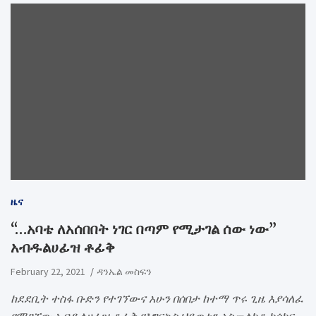
ዜና
“…አባቴ ለአሰበበት ነገር በጣም የሚታገል ሰው ነው”
አብዱልሀፊዝ ቶፊቅ
February 22, 2021
ዳንኤል መስፍን
ከደደቢት ተስፋ ቡድን የተገኘውና አሁን በሰበታ ከተማ ጥሩ ጊዜ እያሳለፈ