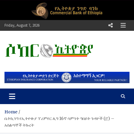
Skip
to
content
Friday, August 7, 2026
ሶከር ኢትዮጵያ
የኢትዮጵያ እግርኳስ ድምፅ !
Home
ቤትኪንግ የኢትዮጵያ ፕሪምየር ሊግ 16ኛ ሳምንት ዓበይት ጉዳዮች (፫) –
አሰልጣኞች ትኩረት