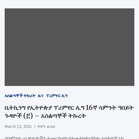
አሰልጣኞች ትኩረት
ዜና
ፕሪምየር ሊግ
ቤትኪንግ የኢትዮጵያ ፕሪምየር ሊግ 16ኛ ሳምንት ዓበይት
ጉዳዮች (፫) – አሰልጣኞች ትኩረት
March 13, 2021
ዳዊት ፀሐዬ
የሳምንቱ ጨዋታዎችን ተመርኩዘን የተመለከትናቸው አሰልጣኝ ነክ