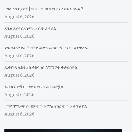
የግል አስተያየት | የዘገየ ውሳኔና የባከነ ዕድል ፤ ክፍል 2
August 6, 2026
አቤል እያዩ በአሳዳጊው ቤት ይቆያል
August 6, 2026
ደጉ ዱባሞ የኢትዮጵያ መድን አሰልጣኝ ሆነው ይቀጥላሉ
August 6, 2026
ኢትዮ ኤሌክትሪክ ተከላካይ ለማግኘት ተቃርበዋል
August 6, 2026
ፋሲል ከነማ ቡጣቃ ሸመናን አስፈርሟል
August 6, 2026
የጣና ሞገዶቹ ስብስባቸውን ማጠናከራቸውን ቀጥለዋል
August 6, 2026