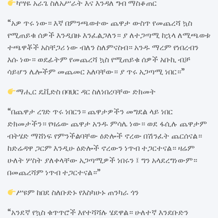
ካሣዬ አራጌ ስለአሥራት እና እንዳለ ግብ ማስቆጠር
“አዎ ጥሩ ነው። እኛ በምንጫወተው ጨዋታ ውስጥ የመጨረሻ ኳስ
የሚጠይቁ ሰዎች እንዲበዙ እንፈልጋለን። ያ ለተጋጣሚ ከኋላ ለሚጫወቱ
ተጫዋቾች አስቸጋሪ ነው ብለን ስለምናስብ። አንዱ ማረም የነበረብን
እሱ ነው። ወደፊትም የመጨረሻ ኳስ የሚጠይቁ ሰዎች አቡኪ ብቻ
ሳይሆን ሌሎችም መጨመር አለባቸው። ያ ጥሩ አጋጣሚ ነበር።”
ማሒር ዴቪድስ በባህር ዳር ስለነበረባቸው ድክመት
“በጨዋታ ረገድ ጥሩ ነበርን። ጨዋታዎችን መግደል ላይ ነበር
ድክመታችን። የዛሬው ጨዋታ አንዱ ምሳሌ ነው። ወደ ፋሲሉ ጨዋታም
ብትሄድ ማሸነፍ የምንችልባቸው ዕድሎች ኖረው በሽንፈት ጨርሰናል።
ከድሬዳዋ ጋርም እንዲሁ ዕድሎች ኖረውን ነጥብ ተጋርተናል። ዛሬም
ሁለት ሦስት ያለቀላቸው አጋጣሚዎች ነበሩን ፤ ግን አላደረግነውም።
በመጨረሻም ነጥብ ተጋርተናል።”
ሥዩም ከበደ ስለቡድኑ የእስካሁኑ ጠንካራ ጎን
“አንደኛ የኳስ ቁጥጥሮች እየተሻሻሉ ሄደዋል። ሁለተኛ እንደቡድን