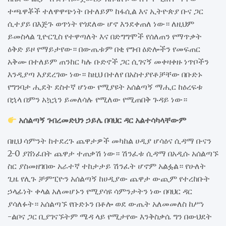
ተጫዋቾች ተለዋዋጭነት በተለይም ከፋሲል እና ኢትዮጵያ ቡና ጋር
ሲተያይ በእጅጉ ወጥነት የጎደለው ሆኖ እንደቀጠለ ነው። ለዚህም
ይመስላል ጊዮርጊስ የተዋጣለት እና በድግግሞች የሰለጠን የማጥቃት
ዕቅድ ይዞ የማይታየው። በውጤቱም በቂ የግብ ዕድሎችን የመፍጠር
አቅሙ በተለይም ጠንከር ካሉ ቡድኖች ጋር ሲገናኝ መቀዛቀዙ ነጥቦችን
እንዲያጣ እያደረገው ነው። ከዚህ በተለየ በአስተያየቶቻቸው በቡድኑ
የግንባታ ሒደት ደስተኛ ሆነው የሚያዩት አሰልጣኝ ማሒር ከዕረፍቱ
በኋላ በምን አኳኋን ይመለሳሉ የሚለው የሚጠበቅ ጉዳይ ነው።
አሰልጣኝ ገብረመድህን ኃይሌ በባህር ዳር አልተሳካላቸውም
በዚህ ሳምንት ከተደረጉ ጨዋታዎች መካከል ሀዲያ ሆሳዕና ሲዳማ ቡናን
2-0 ያሸነፈበት ጨዋታ ተጠቃሽ ነው። ሽንፈቱ ሲዳማ በአዲሱ አሰልጣኙ
ስር ያስመዘገበው አራተኛ ተከታታይ ሽንፈት ሆኖም አልፏል። የሁለት
ጊዜ የሊጉ ቻምፒዮን አሰልጣኝ ከሀዲያው ጨዋታ ውጪም የተረከቡት
ኃላፊነት ቀላል አለመሆኑን የሚያሳዩ ሳምንታትን ነው በባህር ዳር
ያሳለፉት። አሰልጣኙ የቡድኑን በቶሎ ወደ ውጤት አለመመለስ ከሥነ
-ልቦና ጋር ቢያገናኙትም ሜዳ ላይ የሚታየው እንቅስቃሴ ግን በውህደት