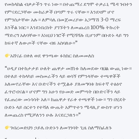
የመከላከል ብቃታችን ጥሩ ነው። በተጨማሪ ደግሞ ተቃራኒ ሜዳ ገብተን
የምናደርጋቸው ሙከራዎች በጣም ጥሩ ናቸው። እንደዛም ሆኖ
የምንስታቸው አሉ። ለምሳሌ በመጀመሪያው አጋማሽ 3-0 ማረፍ
እንችል ነበር። እንደነበረከት ያገኙትን ለመጨረሰ 100% ትኩረት
ማድረግ አለባቸው። እነዚህ ነገሮች የሚሻሻሉ ቢሆንም በቡድኑ ላይ ግን
ከፍተኛ ለውጦች ናቸው ብዬ አስባለሁ።”
አሸናፊ በቀለ ወደ ዋንጫው ፉክክር ስለመመለስ
“ሀዲያ በተከታታይ ሁለት ጨዋታ መሸነፉ ከለመደው ባህል ውጪ ነው።
በተለይ ተከላካይ መስመራችን ላይ ወሳኝ የምንላቸው ተጫዋቾች
አለመኖራቸው እና ቡድናችን ተሟልቶ ያለመግባቱ ከፍተኛ ተፅዕኖ
ፈጥሮብናል። ሆኖም ግን አሁን የዑመድ መምጣት በቡድናችን ላይ
የፈጠረው መነሳሳት አለ። ከጨዋታ የራቀ ተጫዋች ነው። ግን በሂደት
ቡድኑ ላይ ሰርተን የተሻለ ውጤት አምጥተን ሜዳሊያ ውስጥ ሆነን
ለመጨረስ የሚቻለንን ሁሉ እናደርጋለን።”
ገብረመድህን ኃይሌ ቡድኑን ለመገንባት ጊዜ ስለማስፈለጉ