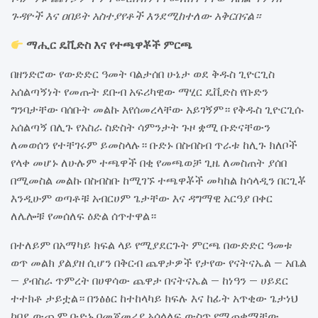
ጉዳዮች እና ዐበይት አስተያየቶች እንደሚከተለው አቅርበናል።
ማሒር ዴቪድስ እና የተጫዋቾች ምርጫ
በዘንድሮው የውድድር ዓመት ባልታሰበ ሁኔታ ወደ ቅዱስ ጊዮርጊስ
አሰልጣኝነት የመጡት ደቡብ አፍሪካዊው ማሂር ዴቪድስ የቡድን
ግንባታቸው ባሰቡት መልኩ እየሰመረላቸው አይገኝም። የቅዱስ ጊዮርጊሱ
አሰልጣኝ በሊጉ የአስራ ስድስት ሳምንታት ጉዞ ቋሚ ቡድናቸውን
ለመወሰን የተቸገሩም ይመስላሉ። ቡድኑ በስብስብ ጥራቱ ከሊጉ ክለቦች
የላቀ መሆኑ ለሁሉም ተጫዋች በቂ የመጫወቻ ጊዜ ለመስጠት ያሰበ
በሚመስል መልኩ በስብስቡ ከሚገኙ ተጫዋቾች መካከል ከሳላዲን በርጊቾ
እንዲሁም ወጣቶቹ አብርሀም ጌታቸው እና ዳግማዊ አርዓያ በቀር
ለሌሎቹ የመሰለፍ ዕድል ሰጥተዋል።
በተለይም በአማካይ ክፍል ላይ የሚያደርጉት ምርጫ በውድድር ዓመቱ
ወጥ መልክ ያልያዘ ሲሆን በቅርብ ጨዋታዎች የታየው የናትናኤል – አቤል
– ያብስራ ጥምረት በሀዋሳው ጨዋታ በናትናኤል – ከነዓን – ሀይደር
ተተክቶ ታይቷል። በንፅፅር ከተከላካይ ክፍሉ እና ከፊት አጥቂው ጌታነህ
ከበደ ውጪም ቡድኑ በመጀመሪያ አሰላለፍ ውስጥ የሚጠቀማቸው