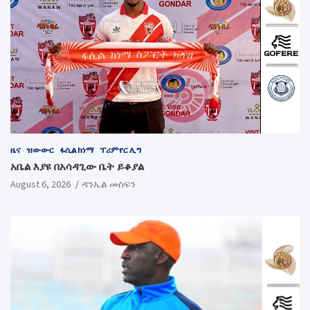
ዜና
ዝውውር
ፋሲል ከነማ
ፕሪምየር ሊግ
አቤል እያዩ በአሳዳጊው ቤት ይቆያል
August 6, 2026
ዳንኤል መስፍን