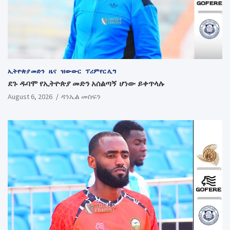
ኢትዮጵያ መድን
ዜና
ዝውውር
ፕሪምየር ሊግ
ደጉ ዱባሞ የኢትዮጵያ መድን አሰልጣኝ ሆነው ይቀጥላሉ
August 6, 2026
ዳንኤል መስፍን