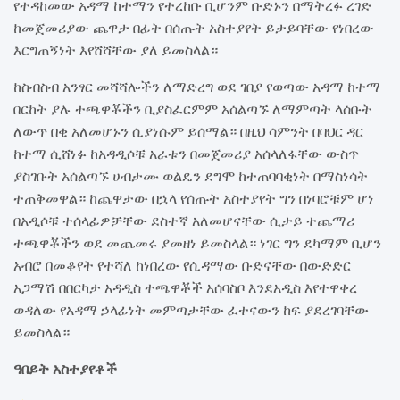
የተዳከመው አዳማ ከተማን የተረከቡ ቢሆንም ቡድኑን በማትረፉ ረገድ
ከመጀመሪያው ጨዋታ በፊት በሰጡት አስተያየት ይታይባቸው የነበረው
እርግጠኝነት እየሸሻቸው ያለ ይመስላል።
ከስብስብ አንፃር መሻሻሎችን ለማድረግ ወደ ገበያ የወጣው አዳማ ከተማ
በርከት ያሉ ተጫዋቾችን ቢያስፈርምም አሰልጣኙ ለማምጣት ላሰቡት
ለውጥ በቂ አለመሆኑን ሲያነሱም ይሰማል። በዚህ ሳምንት በባህር ዳር
ከተማ ሲሸነፉ ከአዳዲሶቹ አራቱን በመጀመሪያ አሰላለፋቸው ውስጥ
ያስገቡት አሰልጣኙ ሀብታሙ ወልዴን ደግሞ ከተጠባባቂነት በማስነሳት
ተጠቅመዋል። ከጨዋታው በኋላ የሰጡት አስተያየት ግን በነባሮቹም ሆነ
በአዲሶቹ ተሰላፊዎቻቸው ደስተኛ አለመሆናቸው ሲታይ ተጨማሪ
ተጫዋቾችን ወደ መጨመሩ ያመዘነ ይመስላል። ነገር ግን ደካማም ቢሆን
አብሮ በመቆየት የተሻለ ከነበረው የሲዳማው ቡድናቸው በውድድር
አጋማሽ በበርካታ አዳዲስ ተጫዋቾች አሰባስቦ እንደአዲስ እየተዋቀረ
ወዳለው የአዳማ ኃላፊነት መምጣታቸው ፈተናውን ከፍ ያደረገባቸው
ይመስላል።
ዓበይት አስተያየቶች