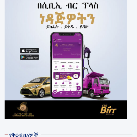
የቅርብ ዜናዎች