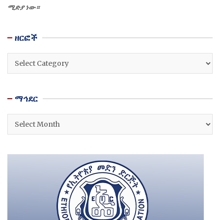
ሚድያ ነው።
ዘርፎች
ዘርፎች
ማኅደር
ማኅደር