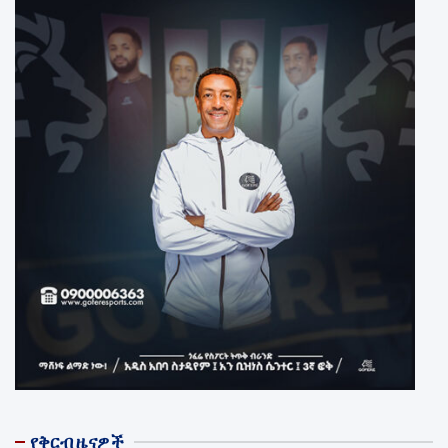
የቅርብ ዜናዎች