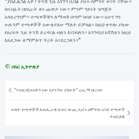
“ያስፈልጋል አዎ ! ትንሽ ጊዜ አገኘን ቢባል ያሁኑ ስምንት ቀናት ናቸው።
ከዛ በፊት በየአራት ቀኑ ጨዋታ ነው። ምንም ዓይነት ዝግጅት
አላደረግንም። ተጫዋቾቹን ለማወቅ በጣም ከባድ ነው። አሁን ግን
ሁሉንም ተጫዋቾች አውቄያለሁ ማለት ይቻላል። ከዚህ ቀጥሎ ያለው
የዕረፍት ጊዜ ትንሽ ይረዳናል ብለን እናስባለን። እንግዲህ አሻሽለን ከዚህ
ከአደጋው ለማምለጥ ጥረት እናደርጋለን።”
© ሶከር ኢትዮጵያ
Post
“የተዘጋጀሁበትን ነው እያገኘሁ ያለሁት” ረሒማ ዘርጋው
navigation
ሁለት ተጫዋቾች ከብሔራዊ ቡድኑ ውጪ ሲሆኑ በምትኩ አንድ ተጫዋች
ተጠርቷል