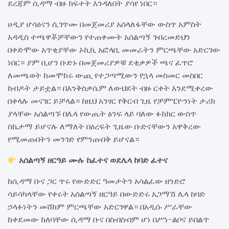
ደረጃም ሲዳማ ብዙ ክፍተት እንዳለበት ያሳየ ነበር።
ሀዲያ ሆሳዕናን ሲገጥሙ በመጀመሪያ አሰላለፋቸው ውስጥ አምስት
አዳዲስ ተጫዋቾቻቸውን የተጠቀሙት አሰልጣኝ ገብረመድህን
በቀድሞው አጥቂያቸው ኦኪኪ አፎላቢ መመራትን ምርጫቸው አድርገው
ነበር። ያም ቢሆን ቡድኑ በመጀመሪያዎቹ ደቂቃዎች ጫና ፈጥሮ
ለመጫወት ከመሞከሩ ውጪ የተጋጣሚውን የኋላ መስመር መስበር
ከብዶት ታይቷል። በእንቅስቃሴም ለውህደት ብዙ ርቀት እንደሚቀረው
በቀላሉ መናገር ይቻላል። ከዚህ አንፃር የቅርብ ጊዜ የቻምፒዮንነት ታሪክ
ያላቸው አሰልጣኙ በሌላ የውጤት ፅንፍ ላይ ባለው ፉክክር ውስጥ
ስኬታማ ይሆናሉ ለማለት በዕረፍት ጊዜው ቡድናቸውን አዋቅረው
የሚመጡበትን መንገድ የምንጠብቅ ይሆናል።
አሰልጣኝ ዘርዓይ ሙሉ ከፈተና ወደሌላ ከባድ ፈተና
ከሲዳማ ቡና ጋር ጥሩ የውድድር ዓመታትን አሳልፈው ዘንድሮ
ሳይሳካላቸው የቀሩት አሰልጣኝ ዘርዓይ በውድድሩ አጋማሽ ሌላ ከባድ
ኃላፉነትን መሸከም ምርጫቸው አድርገዋል። በአዲሱ ሥራቸው
ከቀደመው ክለባቸው ሲዳማ ቡና በስብስብም ሆነ በሥነ-ልቦና ይበልጥ