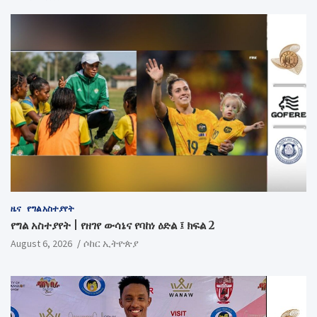
ዜና
የግል አስተያየት
የግል አስተያየት | የዘገየ ውሳኔና የባከነ ዕድል ፤ ክፍል 2
August 6, 2026
ሶከር ኢትዮጵያ