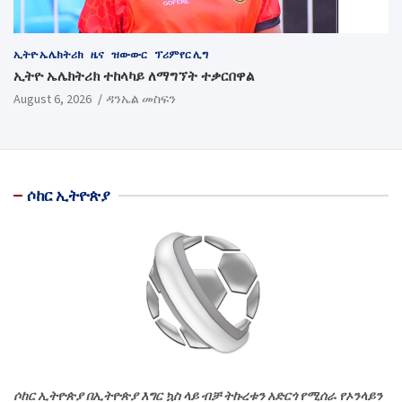
ኢትዮ ኤሌክትሪክ
ዜና
ዝውውር
ፕሪምየር ሊግ
ኢትዮ ኤሌክትሪክ ተከላካይ ለማግኘት ተቃርበዋል
August 6, 2026
ዳንኤል መስፍን
ሶከር ኢትዮጵያ
ሶከር ኢትዮጵያ በኢትዮጵያ እግር ኳስ ላይ ብቻ ትኩረቱን አድርጎ የሚሰራ የኦንላይን