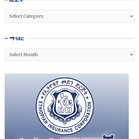
ዘርፎች
ማኅደር
ማኅደር