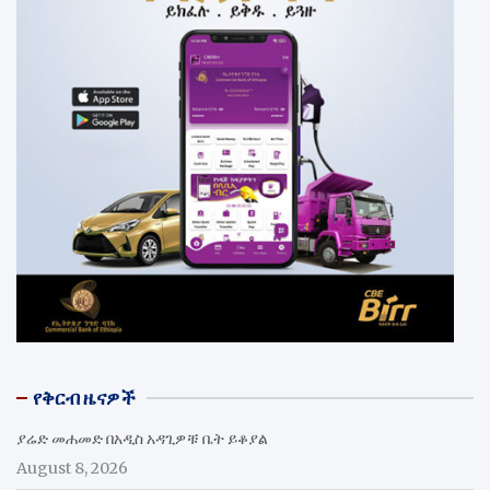
የቅርብ ዜናዎች
ያሬድ መሐመድ በአዲስ አዳጊዎቹ ቤት ይቆያል
August 8, 2026