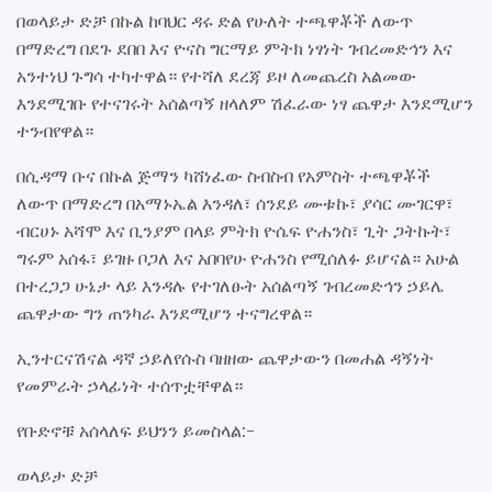
በወላይታ ድቻ በኩል ከባህር ዳሩ ድል የሁለት ተጫዋቾች ለውጥ
በማድረግ በደጉ ደበበ እና ዮናስ ግርማይ ምትክ ነፃነት ገብረመድኅን እና
አንተነህ ጉግሳ ተካተዋል። የተሻለ ደረጃ ይዞ ለመጨረስ አልመው
እንደሚገቡ የተናገሩት አሰልጣኝ ዘላለም ሽፈራው ነፃ ጨዋታ እንደሚሆን
ተንብየዋል።
በሲዳማ ቡና በኩል ጅማን ካሸነፈው ስብስብ የአምስት ተጫዋቾች
ለውጥ በማድረግ በአማኑኤል እንዳለ፣ ሰንደይ ሙቱኩ፣ ያሳር ሙገርዋ፣
ብርሀኑ አሻሞ እና ቢንያም በላይ ምትክ ዮሴፍ ዮሐንስ፣ ጊት ጋትኩት፣
ግሩም አሰፋ፣ ይገዙ ቦጋለ እና አበባየሁ ዮሐንስ የሚሰለፉ ይሆናል። አሁል
በተረጋጋ ሁኔታ ላይ እንዳሉ የተገለፁት አሰልጣኝ ገብረመድኅን ኃይሌ
ጨዋታው ግን ጠንካራ እንደሚሆን ተናግረዋል።
ኢንተርናሽናል ዳኛ ኃይለየሱስ ባዘዘው ጨዋታውን በመሐል ዳኝነት
የመምራት ኃላፊነት ተሰጥቷቸዋል።
የቡድኖቹ አሰላለፍ ይህንን ይመስላል:-
ወላይታ ድቻ