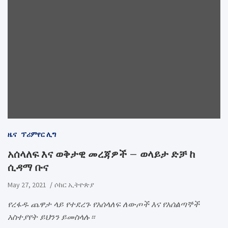
ዜና
ፕሪምየር ሊግ
አሰላለፍ እና ወቅታዊ መረጃዎች – ወላይታ ድቻ ከ
ሲዳማ ቡና
May 27, 2021
ሶከር ኢትዮጵያ
የረፋዱ ጨዋታ ላይ የተደረጉ የአሰላለፍ ለውጦች እና የአሰልጣኞች
አስተያየት ይህንን ይመስላሉ።