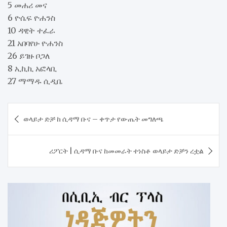
5 መሐሪ መና
6 ዮሴፍ ዮሐንስ
10 ዳዊት ተፈራ
21 አበባየሁ ዮሐንስ
26 ይገዙ ቦጋለ
8 ኢኪኪ አፎላቢ
27 ማማዱ ሲዲቤ
Post
ወላይታ ድቻ ከ ሲዳማ ቡና – ቀጥታ የውጤት መግለጫ
navigation
ሪፖርት | ሲዳማ ቡና ከመመራት ተነስቶ ወላይታ ድቻን ረቷል