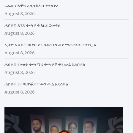
ፍሬው ሰለሞን አዲስ ክለብ ተቀላቀለ
August 8, 2026
ሐይቆቹ አንድ ተጫዋች አስፈርመዋል
August 8, 2026
ኢትዮ ኤሌክትሪክ የቡድን ስብስቡን ወደ ማጠናቀቁ ተቃርቧል
August 8, 2026
ሐይቆቹ የሁለት ተጫማሪ ተጫዋቾችን ውል አድሰዋል
August 8, 2026
ሐይቆቹ የተጫዋቾቻቸውን ውል አድሰዋል
August 8, 2026