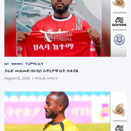
ዜና
ዝውውር
ፕሪምየር ሊግ
ያሬድ መሐመድ በአዲስ አዳጊዎቹ ቤት ይቆያል
August 8, 2026
ዳንኤል መስፍን