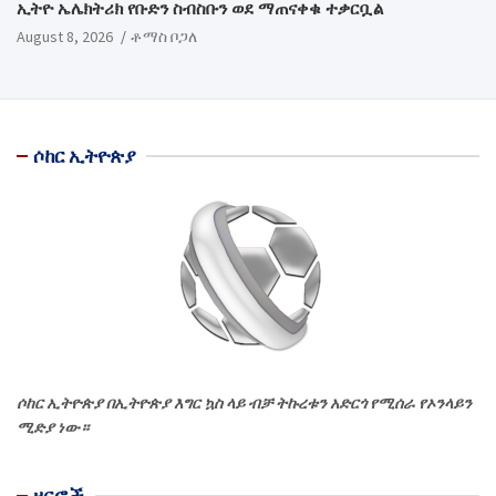
ኢትዮ ኤሌክትሪክ የቡድን ስብስቡን ወደ ማጠናቀቁ ተቃርቧል
August 8, 2026
ቶማስ ቦጋለ
ሶከር ኢትዮጵያ
ሶከር ኢትዮጵያ በኢትዮጵያ እግር ኳስ ላይ ብቻ ትኩረቱን አድርጎ የሚሰራ የኦንላይን
ሚድያ ነው።
ዘርፎች