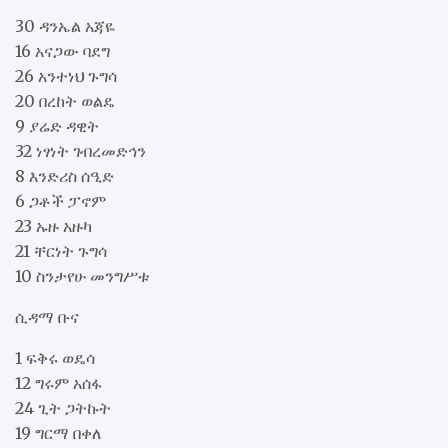
30 ዳንኤል አጃዬ
16 አናጋው ባደግ
26 አንተነህ ጉግሳ
20 በረከት ወልዴ
9 ያሬድ ዳዊት
32 ነፃነት ገብረመድኅን
8 እንድሪስ ሰዒድ
6 ጋቶች ፓኖም
23 ኡዙ አዙካ
21 ቸርነት ጉግሳ
10 ስንታየሁ መንግሥቱ
ሲዳማ ቡና
1 ፍቅሩ ወዴሳ
12 ግሩም አሰፋ
24 ጊት ጋትኩት
19 ግርማ በቀለ