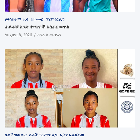
ሀዋሳ ከተማ
ዜና
ዝውውር
ፕሪምየር ሊግ
ሐይቆቹ አንድ ተጫዋች አስፈርመዋል
August 8, 2026
ዳንኤል መስፍን
ሴቶች ዝውውር
ሴቶች ፕሪምየር ሊግ
ኢትዮ ኤሌክትሪክ