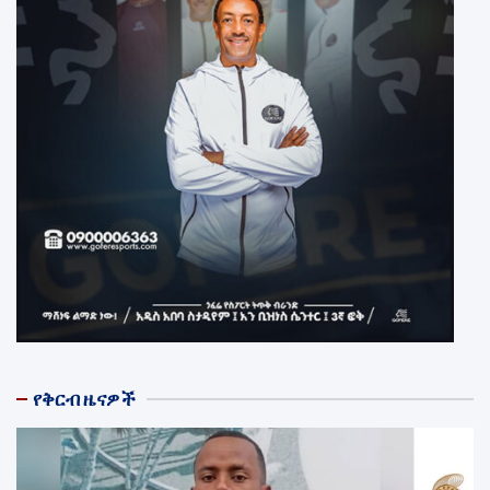
የቅርብ ዜናዎች