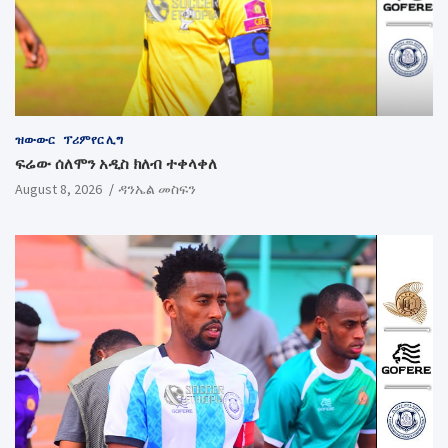
ዝውውር
ፕሪምየር ሊግ
ፍሬው ሰለሞን አዲስ ክለብ ተቀላቀለ
August 8, 2026
ዳንኤል መስፍን