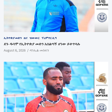
ኢትዮጵያ መድን
ዜና
ዝውውር
ፕሪምየር ሊግ
ደጉ ዱባሞ የኢትዮጵያ መድን አሰልጣኝ ሆነው ይቀጥላሉ
August 6, 2026
ዳንኤል መስፍን