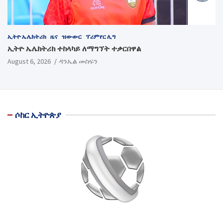
ኢትዮ ኤሌክትሪክ
ዜና
ዝውውር
ፕሪምየር ሊግ
ኢትዮ ኤሌክትሪክ ተከላካይ ለማግኘት ተቃርበዋል
August 6, 2026
ዳንኤል መስፍን
ሶከር ኢትዮጵያ