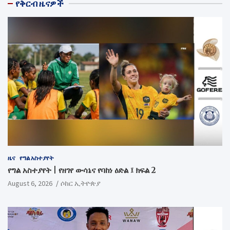
የቅርብ ዜናዎች
ዜና
የግል አስተያየት
የግል አስተያየት | የዘገየ ውሳኔና የባከነ ዕድል ፤ ክፍል 2
August 6, 2026
ሶከር ኢትዮጵያ