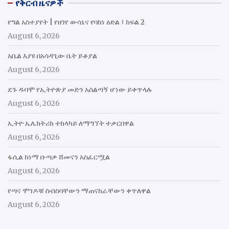
የቅርብ ዜናዎች
የግል አስተያየት | የዘገየ ውሳኔና የባከነ ዕድል ፤ ክፍል 2
August 6, 2026
አቤል እያዩ በአሳዳጊው ቤት ይቆያል
August 6, 2026
ደጉ ዱባሞ የኢትዮጵያ መድን አሰልጣኝ ሆነው ይቀጥላሉ
August 6, 2026
ኢትዮ ኤሌክትሪክ ተከላካይ ለማግኘት ተቃርበዋል
August 6, 2026
ፋሲል ከነማ ቡጣቃ ሸመናን አስፈርሟል
August 6, 2026
የጣና ሞገዶቹ ስብስባቸውን ማጠናከራቸውን ቀጥለዋል
August 6, 2026