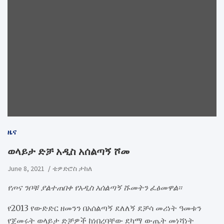
ዜና
ወላይታ ድቻ አዲስ አሰልጣኝ ሾመ
June 8, 2021
ቴዎድሮስ ታከለ
የጦና ንቦቹ ያልተጠበቀ የአዲስ አሰልጣኝ ሹመትን ፈፅመዋል፡፡
የ2013 የውድድር ዘመንን በአሰልጣኝ ደለለኝ ደቻሳ መሪነት ዓመቱን
የጀመሩት ወላይታ ድቻዎች ከነበረባቸው ደካማ ውጤት መነሻነት