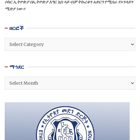
ሶከር ኢትዮጵያ በኢትዮጵያ እግር ኳስ ላይ ብቻ ትኩረቱን አድርጎ የሚሰራ የኦንላይን
ሚድያ ነው።
ዘርፎች
ዘርፎች
ማኅደር
ማኅደር