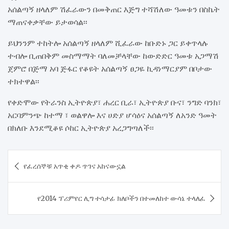
አሰልጣኝ ዘላለም ሽፈራውን በመቅጠር እጅግ ተሻሽለው ዓመቱን በስኬት
ማጠናቀቃቸው ይታወሳል፡፡
ይህንንም ተከትሎ አሰልጣኝ ዘላለም ሺፈራው ከቡድኑ ጋር ይቀጥላሉ
ተብሎ ቢጠበቅም መስማማት ባለመቻላቸው ከውድድር ዓመቱ አጋማሽ
ጀምሮ በጅማ አባ ጅፋር የቆዩት አሰልጣኝ ፀጋዬ ኪዳነማርያም በቦታው
ተክተዋል፡፡
የቀድሞው የትራንስ ኢትዮጵያ፣ ሐረር ቢራ፣ ኢትዮጵያ ቡና፣ ንግድ ባንክ፣
አርባምንጭ ከተማ ፣ ወልዋሎ እና ሀድያ ሆሳዕና አሰልጣኝ ለአንድ ዓመት
በክለቡ እንደሚቆዩ ሶከር ኢትዮጵያ አረጋግጣለች፡፡
Post
የፈረሰኞቹ አጥቂ ቀዶ ጥገና አከናውኗል
navigation
የ2014 ፕሪምየር ሊግ ተሳታፊ ክለቦችን በተመለከተ ውሳኔ ተላለፈ