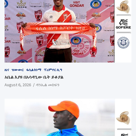
ዜና
ዝውውር
ፋሲል ከነማ
ፕሪምየር ሊግ
አቤል እያዩ በአሳዳጊው ቤት ይቆያል
August 6, 2026
ዳንኤል መስፍን