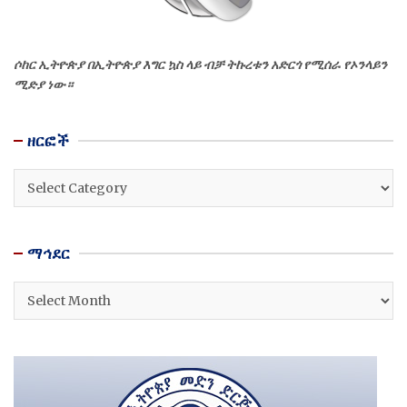
ሶከር ኢትዮጵያ በኢትዮጵያ እግር ኳስ ላይ ብቻ ትኩረቱን አድርጎ የሚሰራ የኦንላይን
ሚድያ ነው።
ዘርፎች
ዘርፎች
ማኅደር
ማኅደር