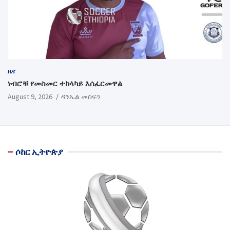
ዜና
ነብሮቹ የመስመር ተከላካይ እሰፈርመዋል
August 9, 2026
ዳንኤል መስፍን
ሶከር ኢትዮጵያ