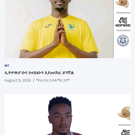
ዜና
ኢትዮጵያ ቡና ስብስቡን እያጠናከረ ይገኛል
August 9, 2026
ማቲያስ ኃይለማርያም