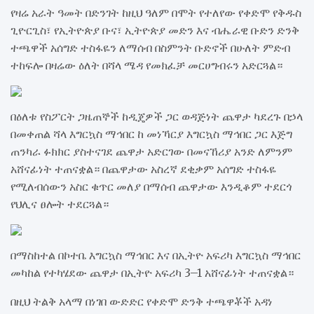
የዛሬ አራት ዓመት በድንገት ከዚህ ዓለም በሞት የተለየው የቀድሞ የቅዱስ
ጊዮርጊስ፣ የኢትዮጵያ ቡና፣ ኢትዮጵያ መድን እና ብሔራዊ ቡድን ድንቅ
ተጫዋች አሰግድ ተስፋዬን ለማሰብ በስምንት ቡድኖች በሁለት ምድብ
ተከፍሎ በዛሬው ዕለት በሻላ ሜዳ የመክፈቻ መርሀግብሩን አድርጓል።
በዕለቱ የስፖርት ጋዜጠኞች ከዲጄዎች ጋር ወዳጅነት ጨዋታ ካደረጉ በኃላ
በመቀጠል ሻላ እግርኳስ ማኅበር ከ መነኻርያ እግርኳስ ማኅበር ጋር እጅግ
ጠንካራ ፉክክር ያስተናገደ ጨዋታ አድርገው በመናኸሪያ አንድ ለምንም
አሸናፊነት ተጠናቋል። በጨዋታው አስረኛ ደቂቃም አሰግድ ተስፋዬ
የሚለብሰውን አስር ቁጥር መለያ በማሰብ ጨዋታው እንዲቆም ተደርጎ
የህሊና ፀሎት ተደርጓል።
በማስከተል በኮተቤ እግርኳስ ማኅበር እና በኢትዮ አፍሪካ እግርኳስ ማኅበር
መካከል የተካሄደው ጨዋታ በኢትዮ አፍሪካ 3–1 አሸናፊነት ተጠናቋል።
በዚህ ትልቅ አላማ በነገበ ውድድር የቀድሞ ድንቅ ተጫዋቾች አዳነ