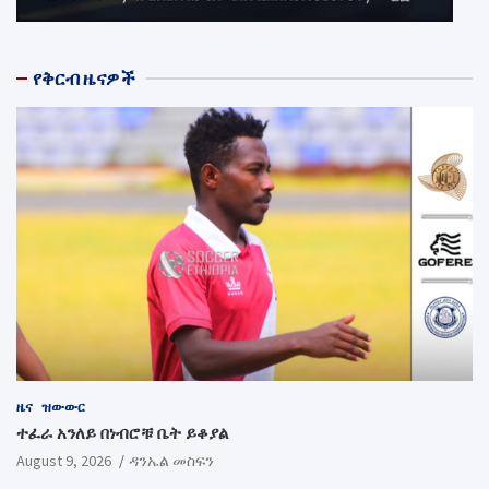
የቅርብ ዜናዎች
ዜና
ዝውውር
ተፈራ አንለይ በነብሮቹ ቤት ይቆያል
August 9, 2026
ዳንኤል መስፍን