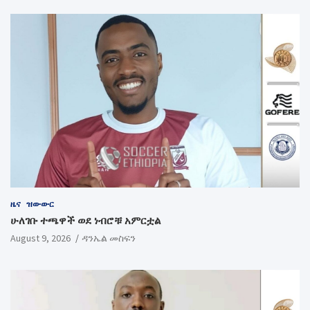
ዜና
ዝውውር
ሁለገቡ ተጫዋች ወደ ነብሮቹ አምርቷል
August 9, 2026
ዳንኤል መስፍን