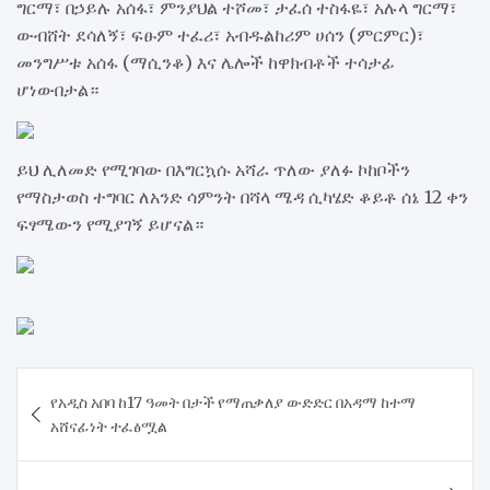
ግርማ፣ በኃይሉ አሰፋ፣ ምንያህል ተሾመ፣ ታፈሰ ተስፋዬ፣ አሉላ ግርማ፣
ውብሸት ደሳለኝ፣ ፍፁም ተፈሪ፣ አብዱልከሪም ሀሰን (ምርምር)፣
መንግሥቱ አሰፋ (ማሲንቆ) እና ሌሎች ከዋክብቶች ተሳታፊ
ሆነውበታል።
ይህ ሊለመድ የሚገባው በእግርኳሱ አሻራ ጥለው ያለፉ ኮከቦችን
የማስታወስ ተግባር ለአንድ ሳምንት በሻላ ሜዳ ሲካሄድ ቆይቶ ሰኔ 12 ቀን
ፍፃሜውን የሚያገኝ ይሆናል።
Post
የአዲስ አበባ ከ17 ዓመት በታች የማጠቃለያ ውድድር በአዳማ ከተማ
navigation
አሸናፊነት ተፈፅሟል