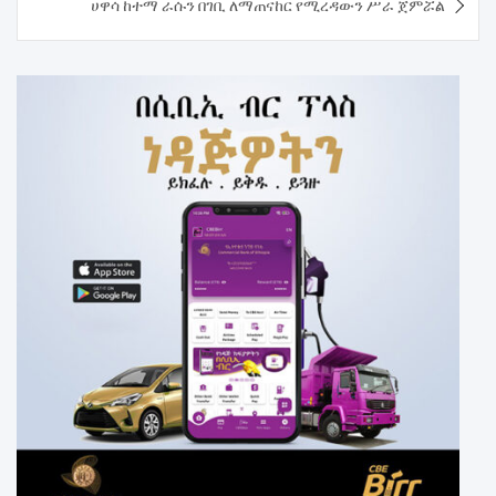
ሀዋሳ ከተማ ራሱን በገቢ ለማጠናከር የሚረዳውን ሥራ ጀምሯል