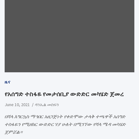
ዜና
የአሰግድ ተስፋዬ የመታሰቢያ ውድድር መካሄድ ጀመረ
June 10, 2021
ዳንኤል መስፍን
በሻላ እግርኳስ ማኅበር አዘጋጅነት የቀድሞው ታላቅ ተጫዋች አሰግድ
ተስፋዬን የሚዘክር ውድድር ሃያ ሁለት በሚገኘው የሻላ ሜዳ መካሄድ
ጀምሯል።