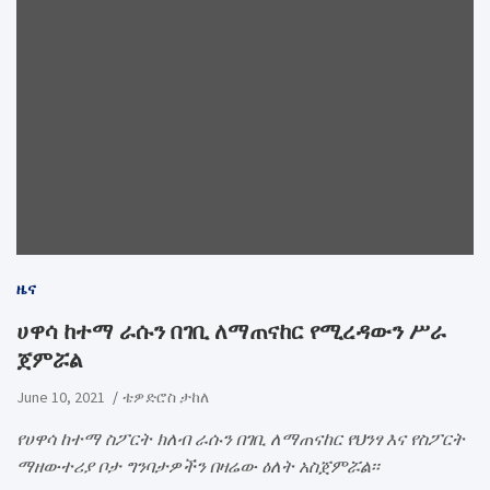
ዜና
ሀዋሳ ከተማ ራሱን በገቢ ለማጠናከር የሚረዳውን ሥራ
ጀምሯል
June 10, 2021
ቴዎድሮስ ታከለ
የሀዋሳ ከተማ ስፖርት ክለብ ራሱን በገቢ ለማጠናከር የህንፃ እና የስፖርት
ማዘውተሪያ ቦታ ግንባታዎችን በዛሬው ዕለት አስጀምሯል፡፡