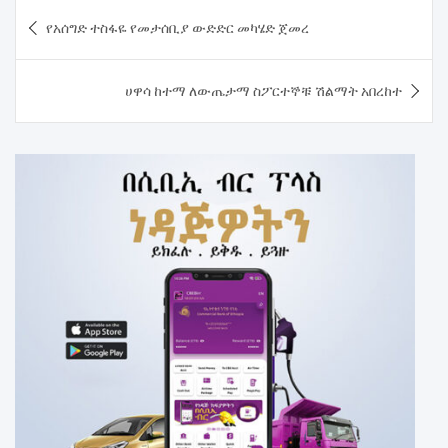
Post
የአሰግድ ተስፋዬ የመታሰቢያ ውድድር መካሄድ ጀመረ
navigation
ሀዋሳ ከተማ ለውጤታማ ስፖርተኞቹ ሽልማት አበረከተ