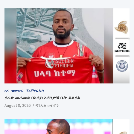
ዜና
ዝውውር
ፕሪምየር ሊግ
ያሬድ መሐመድ በአዲስ አዳጊዎቹ ቤት ይቆያል
August 8, 2026
ዳንኤል መስፍን