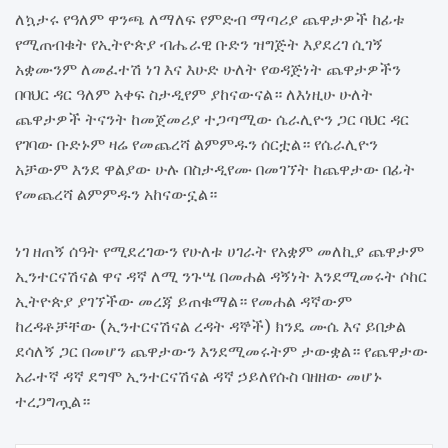
ለኳታሩ የዓለም ዋንጫ ለማለፍ የምድብ ማጣሪያ ጨዋታዎች ከፊቱ
የሚጠብቁት የኢትዮጵያ ብሔራዊ ቡድን ዝግጅት እያደረገ ሲገኝ
አቋሙንም ለመፈተሽ ነገ እና እሁድ ሁለት የወዳጅነት ጨዋታዎችን
በባህር ዳር ዓለም አቀፍ ስታዲየም ያከናውናል። ለእነዚሁ ሁለት
ጨዋታዎች ትናንት ከመጀመሪያ ተጋጣሚው ሴራሊዮን ጋር ባህር ዳር
የገባው ቡድኑም ዛሬ የመጨረሻ ልምምዱን ሰርቷል። የሴራሊዮን
አቻውም እንደ ዋልያው ሁሉ በስታዲየሙ በመገኘት ከጨዋታው በፊት
የመጨረሻ ልምምዱን አከናውኗል።
ነገ ዘጠኝ ሰዓት የሚደረገውን የሁለቱ ሀገራት የአቋም መለኪያ ጨዋታም
ኢንተርናሽናል ዋና ዳኛ ለሚ ንጉሤ በመሐል ዳኝነት እንደሚመሩት ሶከር
ኢትዮጵያ ያገኘችው መረጃ ይጠቁማል። የመሐል ዳኛውም
ከረዳቶቻቸው (ኢንተርናሽናል ረዳት ዳኞች) ክንዴ ሙሴ እና ይበቃል
ደሳለኝ ጋር በመሆን ጨዋታውን እንደሚመሩትም ታውቋል። የጨዋታው
አራተኛ ዳኛ ደግሞ ኢንተርናሽናል ዳኛ ኃይለየሱስ ባዘዘው መሆኑ
ተረጋግጧል።