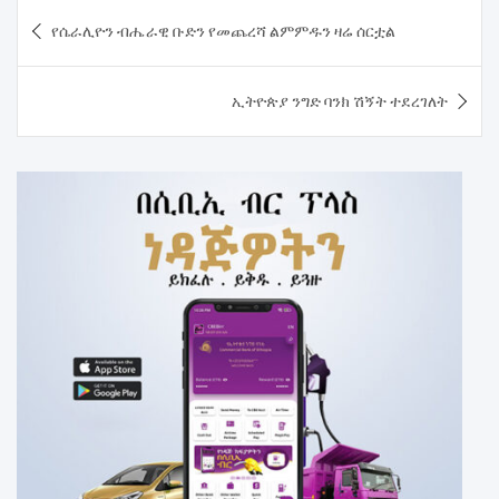
Post
የሴራሊዮን ብሔራዊ ቡድን የመጨረሻ ልምምዱን ዛሬ ሰርቷል
navigation
ኢትዮጵያ ንግድ ባንክ ሽኝት ተደረገለት