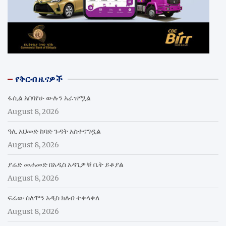
የቅርብ ዜናዎች
ፋሲል አበባየሁ ውሉን አራዝሟል
August 8, 2026
ዓሊ አህመድ ከባድ ጉዳት አስተናግዷል
August 8, 2026
ያሬድ መሐመድ በአዲስ አዳጊዎቹ ቤት ይቆያል
August 8, 2026
ፍሬው ሰለሞን አዲስ ክለብ ተቀላቀለ
August 8, 2026