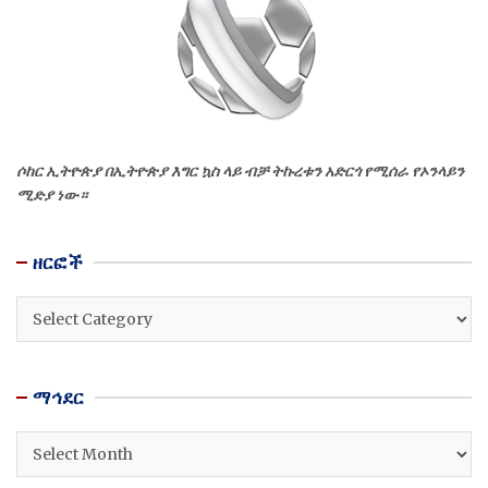
ሶከር ኢትዮጵያ በኢትዮጵያ እግር ኳስ ላይ ብቻ ትኩረቱን አድርጎ የሚሰራ የኦንላይን
ሚድያ ነው።
ዘርፎች
ዘርፎች
ማኅደር
ማኅደር