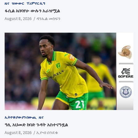
ዜና
ዝውውር
ፕሪምየር ሊግ
ፋሲል አበባየሁ ውሉን አራዝሟል
August 8, 2026
ዳንኤል መስፍን
ኢትዮጵያውያን በውጪ
ዜና
ዓሊ አህመድ ከባድ ጉዳት አስተናግዷል
August 8, 2026
ኢዮብ ሰንደቁ