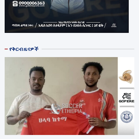
የቅርብ ዜናዎች