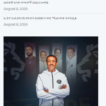
ሐይቆቹ አንድ ተጫዋች አስፈርመዋል
August 8, 2026
ኢትዮ ኤሌክትሪክ የቡድን ስብስቡን ወደ ማጠናቀቁ ተቃርቧል
August 8, 2026