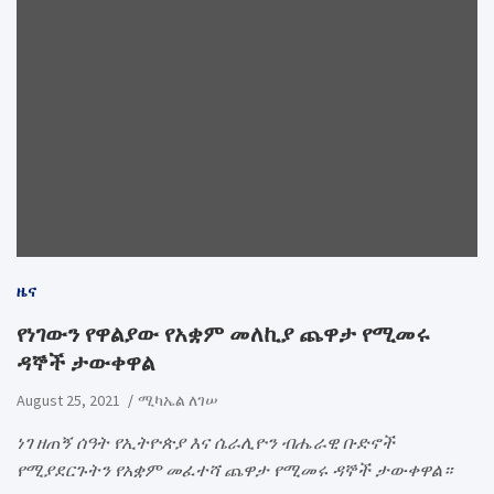
ዜና
የነገውን የዋልያው የአቋም መለኪያ ጨዋታ የሚመሩ
ዳኞች ታውቀዋል
August 25, 2021
ሚካኤል ለገሠ
ነገ ዘጠኝ ሰዓት የኢትዮጵያ እና ሴራሊዮን ብሔራዊ ቡድኖች
የሚያደርጉትን የአቋም መፈተሻ ጨዋታ የሚመሩ ዳኞች ታውቀዋል።