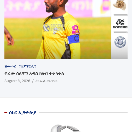
ዝውውር
ፕሪምየር ሊግ
ፍሬው ሰለሞን አዲስ ክለብ ተቀላቀለ
August 8, 2026
ዳንኤል መስፍን
ሶከር ኢትዮጵያ