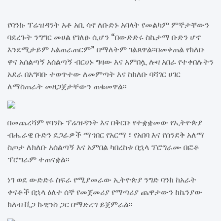
የባንኩ ፕሬዝዳንት አቶ አቢ ሳኖ ለቡድኑ አባላት የመልካም ምኞታቸውን
ባደረጉት ንግግር መሀል የገለፁ ሲሆን “በውድድሩ ስኬታማ ቡድን ሆኖ
እንደሚታይም አልጠራጠርም” በማለትም ገልጸዋል፡፡በመቀጠል የክለቡ
ዋና አሰልጣኝ አሰልጣኝ ብርሀኑ ግዛው እና አምበሏ ሎዛ አበራ የተቀበሉትን
አደራ በአግባቡ ተወጥተው ለመምጣት እና ከክለቡ ባሻገር ሀገር
ለማስጠራት መዘጋጀታቸውን ጠቁመዋል፡፡
በመጨረሻም የባንኩ ፕሬዝዳንት እና በቅርቡ የተቋቋመው የኢትዮጵያ
ብሔራዊ ቡድን ደጋፊዎች ማኅበር የአርማ ፣ የአበባ እና የሰንደቅ አለማ
ስጦታ ለክለቡ አሰልጣኝ እና አምበል ካበረከቱ በኋላ ፕሮግራሙ በፎቶ
ፕሮግራም ተጠናቋል፡፡
ነገ ወደ ውድድሩ ስፍራ የሚያመራው ኢትዮጵያ ንግድ ባንክ ከአራት
ቀናቶች በኋላ ዕለተ ሰኞ የመጀመሪያ የማጣሪያ ጨዋታውን ከኬንያው
ክለብ ቪጋ ኩዊንስ ጋር በማድረግ ይጀምራል፡፡