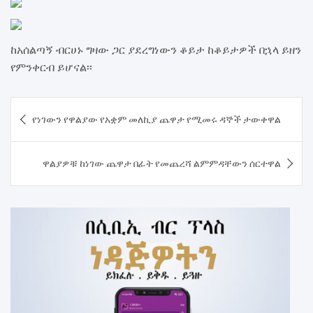
ከአሰልጣኝ ብርሀኑ ግዛው ጋር ያደረግነውን ቆይታ ከቆይታዎች በኋላ ይዘን
የምንቀርብ ይሆናል፡፡
Post
የነገውን የዋልያው የአቋም መለኪያ ጨዋታ የሚመሩ ዳኞች ታውቀዋል
navigation
ዋልያዎቹ ከነገው ጨዋታ በፊት የመጨረሻ ልምምዳቸውን ሰርተዋል