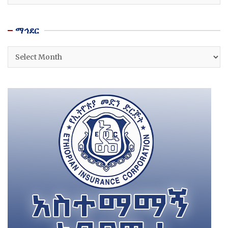
ማኅደር
ማኅደር