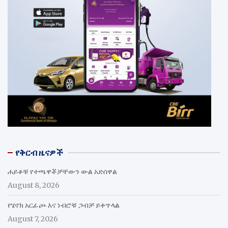
የቅርብ ዜናዎች
ሐይቆቹ የተጫዋቾቻቸውን ውል አድሰዋል
August 8, 2026
የሄኖክ አርፊጮ እና ነብሮቹ ጋብቻ ይቀጥላል
August 7, 2026