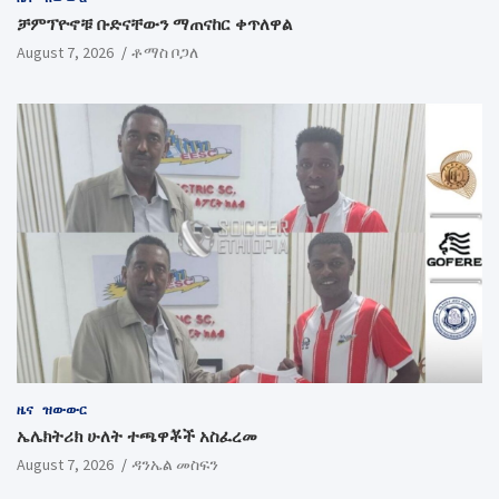
ቻምፕዮኖቹ ቡድናቸውን ማጠናከር ቀጥለዋል
August 7, 2026
ቶማስ ቦጋለ
ዜና
ዝውውር
ኤሌክትሪክ ሁለት ተጫዋቾች አስፈረመ
August 7, 2026
ዳንኤል መስፍን