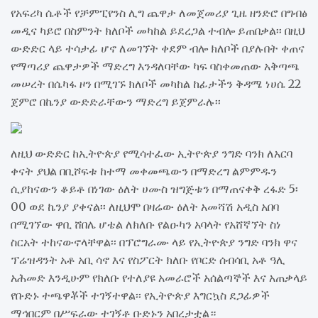
የአፍሪካ ሴቶች የቻምፒየንስ ሊግ ጨዋታ ለመጀመሪያ ጊዜ ዘንድሮ በግብፅ
መዲና ካይሮ በስምንት ክለቦች መካከል ይደረጋል ተብሎ ይጠበቃል፡፡ በዚህ
ውድድር ላይ ተሳታፊ ሆኖ ለመገኘት ቀደም ብሎ ክለቦች በያሉበት ቀጠና
የማጣሪያ ጨዋታዎች ማድረግ እንዳለባቸው ካፍ ባስቀመጠው አቅጣጫ
መሠረት በሴካፋ ዞን በሚገኙ ክለቦች መካከል ከፊታችን ቅዳሜ ነሀሴ 22
ጀምሮ በኬንያ ውድድራቸውን ማድረግ ይጀምራሉ፡፡
ለዚህ ውድድር ከኢትዮጵያ የሚሳተፈው ኢትዮጵያ ንግድ ባንክ ለአርባ
ቀናት ያህል በቢሾፍቱ ከተማ መቀመጫውን በማድረግ ልምምዱን
ሲያከናውን ቆይቶ በነገው ዕለት ሀሙስ ዝግጅቱን በማጠናቀቅ ረፋድ 5፡
00 ወደ ኬንያ ያቀናል፡፡ ለዚህሞ በዛሬው ዕለት አመሻሽ አዲስ አበባ
በሚገኘው ዋቢ ሸበሌ ሆቴል ለክለቡ የልዑካን አባላት የአሸኛኘት ስነ
ስርአት ተከናውኖላቸዋል፡፡ በፕሮግራሙ ላይ የኢትዮጵያ ንግድ ባንክ ዋና
ፕሬዝዳንት አቶ አቢ ሳኖ እና የስፖርት ክለቡ የቦርድ ሰብሳቢ አቶ ዓሊ
አሕመድ እንዲሁም የክለቡ የተለያዩ አመራሮች አሰልጣኞች እና አጠቃላይ
የቡድኑ ተጫዋቾች ተገኝተዋል፡፡ የኢትዮጵያ እግርኳስ ደጋፊዎች
ማኅበርም በሥፍራው ተገኝቶ ቡድኑን አበረታቷል።