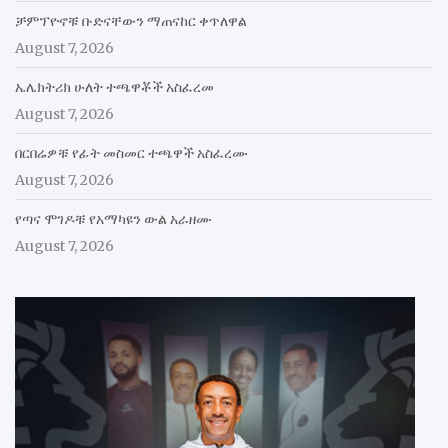
ቻምፕዮኖቹ ቡድናቸውን ማጠናከር ቀጥለዋል
August 7, 2026
ኤሌክትሪክ ሁለት ተጫዋቾች አስፈረመ
August 7, 2026
በርበሬዎቹ የፊት መስመር ተጫዋች አስፈረሙ
August 7, 2026
የጣና ሞገዶቹ የአማካዩን ውል አራዘሙ
August 7, 2026