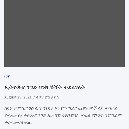
ዜና
ኢትዮጵያ ንግድ ባንክ ሽኝት ተደረገለት
August 25, 2021
ቴዎድሮስ ታከለ
በካፍ ቻምፒዮንስ ሊግ የሴካፋ ዞን የማጣሪያ ጨዋታዎች ላይ ተሳታፊ
የሆነው የኢትዮጵያ ንግድ አመሻሽ በዋቢሸበሌ ሆቴል የሽኝት ፕሮግራም
ተከናውኖለታል፡፡