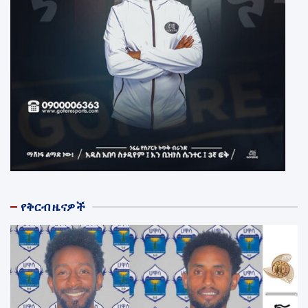
የቅርብ ዜናዎች