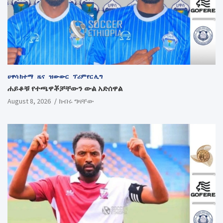
ሀዋሳ ከተማ
ዜና
ዝውውር
ፕሪምየር ሊግ
ሐይቆቹ የተጫዋቾቻቸውን ውል አድሰዋል
August 8, 2026
ክብሩ ግዛቸው