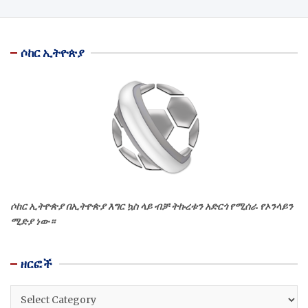
ሶከር ኢትዮጵያ
ሶከር ኢትዮጵያ በኢትዮጵያ እግር ኳስ ላይ ብቻ ትኩረቱን አድርጎ የሚሰራ የኦንላይን
ሚድያ ነው።
ዘርፎች
ዘርፎች