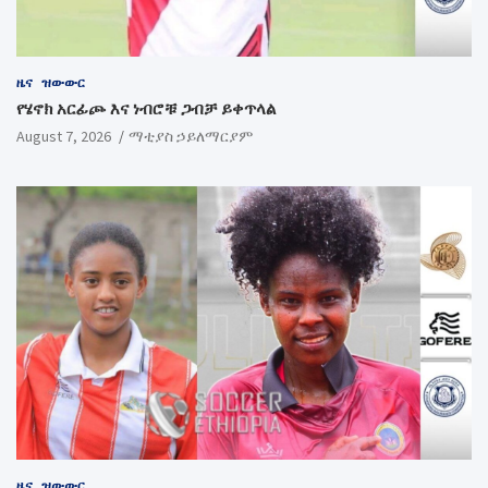
ዜና
ዝውውር
የሄኖክ አርፊጮ እና ነብሮቹ ጋብቻ ይቀጥላል
August 7, 2026
ማቲያስ ኃይለማርያም
ዜና
ዝውውር