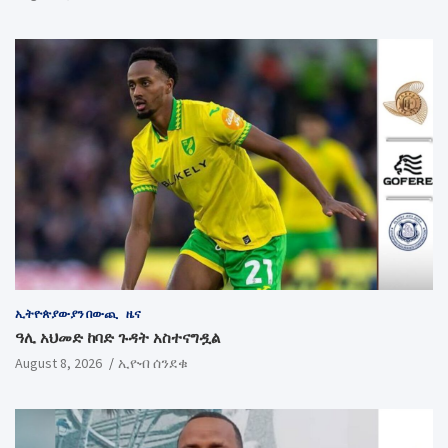
ኢትዮጵያውያን በውጪ
ዜና
ዓሊ አህመድ ከባድ ጉዳት አስተናግዷል
August 8, 2026
ኢዮብ ሰንደቁ