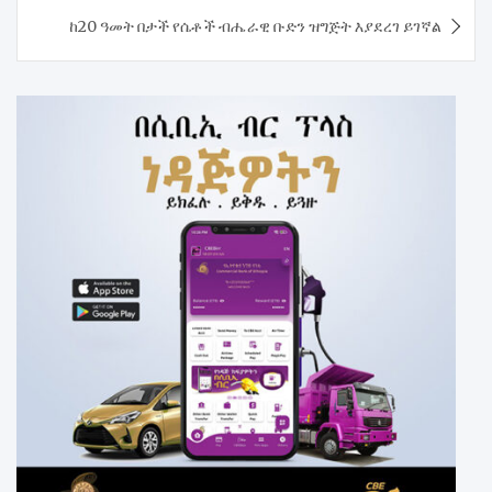
ከ20 ዓመት በታች የሴቶች ብሔራዊ ቡድን ዝግጅት እያደረገ ይገኛል