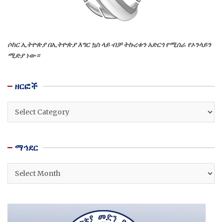
ሶከር ኢትዮጵያ በኢትዮጵያ እግር ኳስ ላይ ብቻ ትኩረቱን አድርጎ የሚሰራ የኦንላይን
ሚድያ ነው።
ዘርፎች
ዘርፎች
ማኅደር
ማኅደር