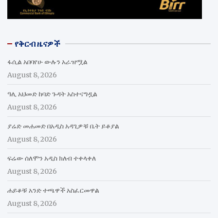
የቅርብ ዜናዎች
ፋሲል አበባየሁ ውሉን አራዝሟል
August 8, 2026
ዓሊ አህመድ ከባድ ጉዳት አስተናግዷል
August 8, 2026
ያሬድ መሐመድ በአዲስ አዳጊዎቹ ቤት ይቆያል
August 8, 2026
ፍሬው ሰለሞን አዲስ ክለብ ተቀላቀለ
August 8, 2026
ሐይቆቹ አንድ ተጫዋች አስፈርመዋል
August 8, 2026