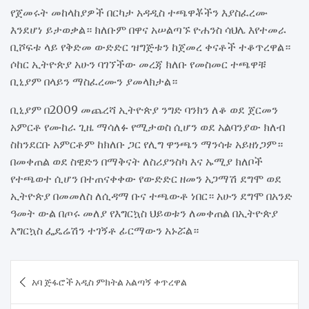
የጀመሩት መከላከያዎች በርካታ አዳዲስ ተጫዋቾችን እያስፈረሙ
እንደሆነ ይታወቃል። ክለቡም በዋና አሠልጣኙ ዮሐንስ ሳህሌ እየተመራ
ቢሾፍቱ ላይ የቅድመ ውድድር ዝግጅቱን ከጀመረ ቀናቶች ተቆጥረዋል።
ሶከር ኢትዮጵያ አሁን ባገኘችው መረጃ ክለቡ የመስመር ተጫዋቹ
ቢኒያም በላይን ማስፈረሙን ያመላክታል።
ቢኒያም በ2009 መጨረሻ ኢትዮጵያ ንግድ ባንክን ለቆ ወደ ጀርመን
አምርቶ የሙከራ ጊዜ ማሳለፉ የሚታወስ ሲሆን ወደ አልባንያው ክለብ
ስከንደርቡ አምርቶም ከክለቡ ጋር የሊግ ዋንጫን ማንሳቱ አይዘነጋም።
በመቀጠል ወደ ስዊድን በማቅናት ለስሪያንስካ እና ኡሚያ ክለቦች
የተጫወተ ሲሆን በተጠናቀቀው የውድድር ዘመን አጋማሽ ደግሞ ወደ
ኢትዮጵያ በመመለስ ለሲዳማ ቡና ተጫውቶ ነበር። አሁን ደግሞ በአንድ
ዓመት ውል በጦሩ መለያ የእግርኳስ ህይወቱን ለመቀጠል በኢትዮጵያ
እግርኳስ ፌዴሬሽን ተገኝቶ ፊርማውን አኑሯል።
Post
አባ ጅፋሮች አዲስ ምክትል አልጣኝ ቀጥረዋል
navigation