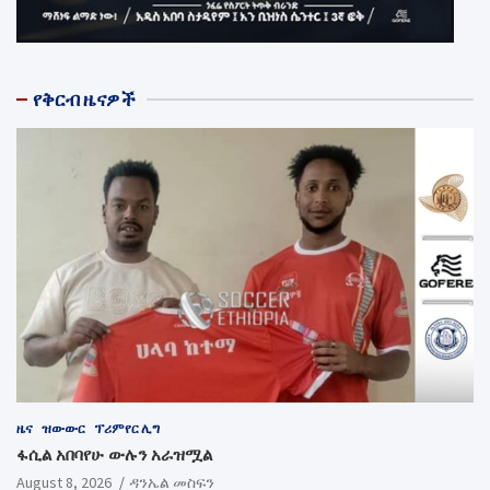
የቅርብ ዜናዎች
ዜና
ዝውውር
ፕሪምየር ሊግ
ፋሲል አበባየሁ ውሉን አራዝሟል
August 8, 2026
ዳንኤል መስፍን