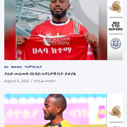
ዜና
ዝውውር
ፕሪምየር ሊግ
ያሬድ መሐመድ በአዲስ አዳጊዎቹ ቤት ይቆያል
August 8, 2026
ዳንኤል መስፍን