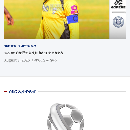
ዝውውር
ፕሪምየር ሊግ
ፍሬው ሰለሞን አዲስ ክለብ ተቀላቀለ
August 8, 2026
ዳንኤል መስፍን
ሶከር ኢትዮጵያ