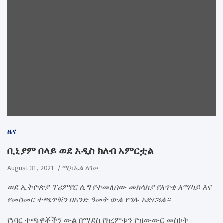
ዜና
ቢኒያም በላይ ወደ አዲስ ክለብ አምርቷል
August 31, 2021
ሚካኤል ለገሠ
ወደ ኢትዮጵያ ፕሪምየር ሊግ የተመለሰው መከላከያ የአጥቂ አማካይ እና
የመስመር ተጫዋቹን በአንድ ዓመት ውል የግሉ አድርጓል።
የነባር ተጫዋቾችን ውል በማደስ የክረምቱን የዝውውር መስኮት