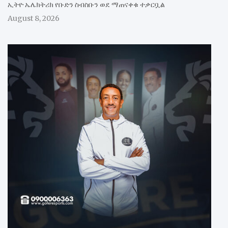
ኢትዮ ኤሌክትሪክ የቡድን ስብስቡን ወደ ማጠናቀቁ ተቃርቧል
August 8, 2026